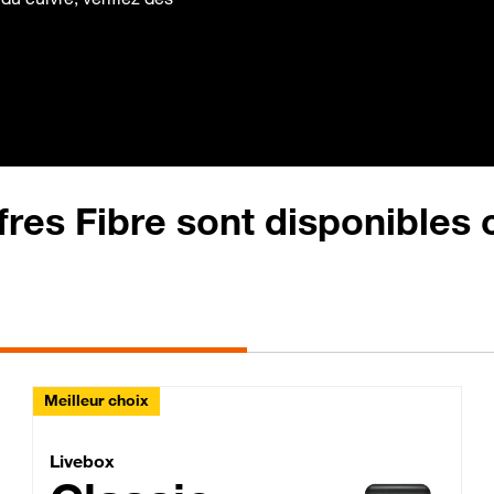
fres Fibre sont disponibles
Meilleur choix
Lite Fibre
Livebox Classic Fibre
Livebox