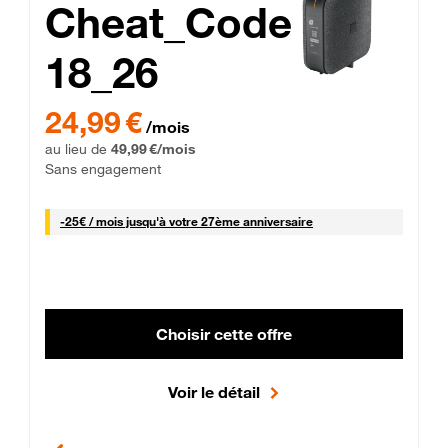
Cheat_Code
18_26
 Engagement 12 mois
24,99 € par mois pendant 0 mois puis 49,99 € par mois, Sans 
24,99 €
/mois
au lieu de
49,99 €/mois
Sans engagement
25 € par mois
-
25€ / mois
jusqu'à votre 27ème anniversaire
Choisir cette offre
Voir le détail