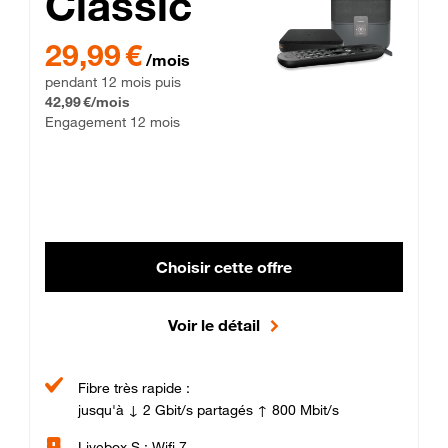
Classic
29,99 € par mois pendant 12 mois puis 42,99 € par mois, Enga
29,99 €
/mois
pendant 12 mois puis
42,99 €/mois
Engagement 12 mois
Choisir cette offre
Voir le détail
Fibre très rapide :
jusqu'à ↓ 2 Gbit/s partagés ↑ 800 Mbit/s
Livebox S : Wifi 7