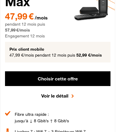
Max
gement 12 mois
47,99 € par mois pendant 12 mois puis 57,99 € par mois, Engageme
47,99 €
/mois
pendant 12 mois puis
57,99 €/mois
Engagement 12 mois
Prix client mobile
47,99 €/mois
pendant 12 mois puis
52,99 €/mois
Choisir cette offre
Voir le détail
Fibre ultra rapide :
jusqu'à ↓ 8 Gbit/s ↑ 8 Gbit/s
Livebox 7 : Wifi 7 + 3 Répéteurs Wifi 7