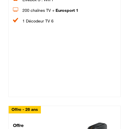
200 chaînes TV +
Eurosport 1
1 Décodeur TV 6
Offre - 26 ans
Cheat_Code Fibre_18_26
Offre