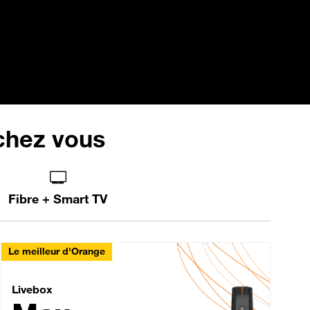
 chez vous
Fibre + Smart TV
Le meilleur d'Orange
Livebox Max Fibre
Livebox