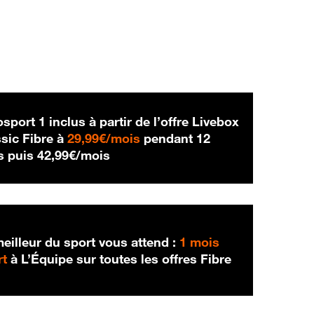
sport 1 inclus à partir de l’offre Livebox
29,99 € par mois
sic Fibre à
29,99€/mois
pendant 12
42,99 € par mois
s puis
42,99€/mois
eilleur du sport vous attend :
1 mois
rt
à L’Équipe sur toutes les offres Fibre