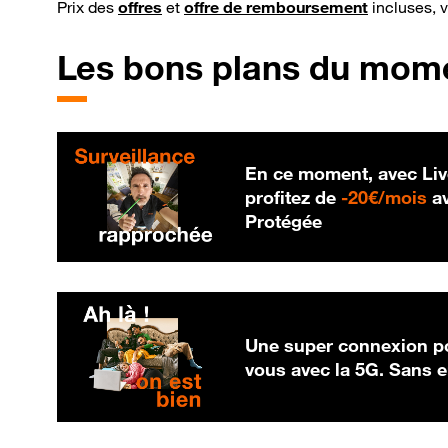
Prix des
offres
et
offre de remboursement
incluses, 
Les bons plans du mom
En ce moment, avec Liv
20
profitez de
-
20€/mois
av
Protégée
Une super connexion po
vous avec la 5G. Sans