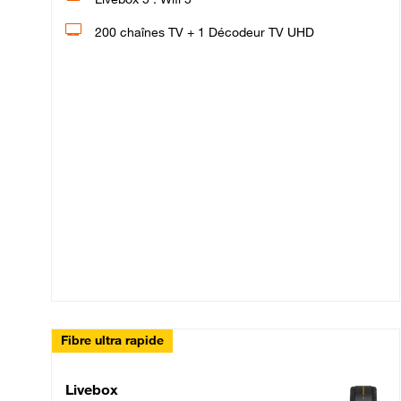
200 chaînes TV + 1 Décodeur TV UHD
Fibre ultra rapide
Livebox Up Fibre
Livebox