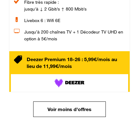
Fibre très rapide :
jusqu'à ↓ 2 Gbit/s ↑ 800 Mbit/s
Livebox 6 : Wifi 6E
Jusqu’à 200 chaînes TV + 1 Décodeur TV UHD en
option à 5€/mois
Deezer Premium 18-26 : 5,99€/mois au
lieu de 11,99€/mois
Voir moins d'offres