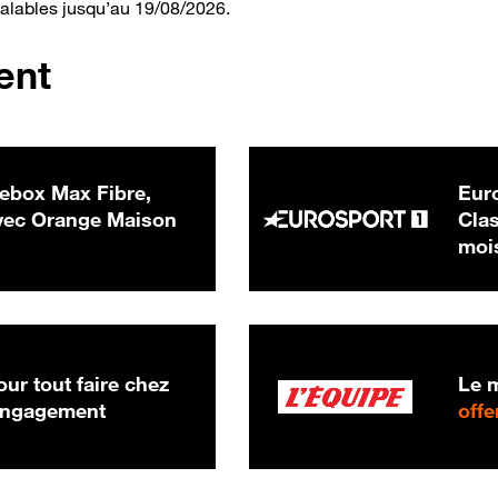
valables jusqu’au 19/08/2026.
ent
ebox Max Fibre,
Euro
 € par mois
ec Orange Maison
Clas
moi
ur tout faire chez
Le m
 engagement
offe