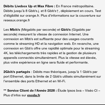
Débits Livebox Up et Max Fibre :
En France métropolitaine.
Débits jusqu’à 8 Gbit/s↓ et 8 Gbit/s↑, déploiement en cours. Test
d’éligibilité sur orange.fr. Plus d’informations sur la couverture sur
reseaux.orange.fr
Les
Mbit/s
(Mégabits par seconde) et
Gbit/s
(Gigabits par
seconde) mesurent la vitesse de connexion Internet. Une
connexion en Mbt/s est suffisante pour des usages courants
comme le streaming HD et la navigation web. En revanche, une
connexion en Gbt/s offre une rapidité optimale pour le streaming
4K, les téléchargements très rapides et la gestion de plusieurs
appareils connectés simultanément. Plus la vitesse est élevée,
plus votre expérience en ligne sera fluide et performante.
2Gbit/s partagés
: Débits max théoriques, jusqu’à 1 Gbit/s par
port Ethernet, dans la limite de 2 Gbit/s utilisés simultanément sur
l’ensemble des ports Ethernet et en Wi-Fi.
** Service Client de l'Année 2026 :
Étude Ipsos bva – Viséo CI –
Plus d'infos sur
escda.fr