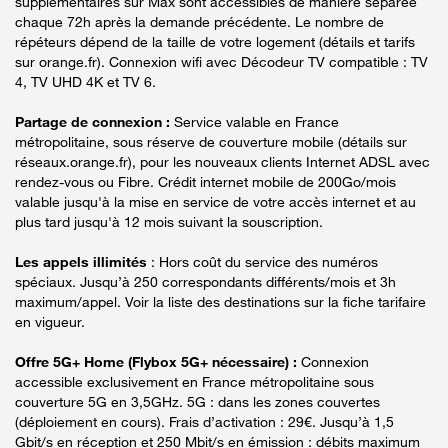
supplémentaires sur Max sont accessibles de manière séparée
chaque 72h après la demande précédente. Le nombre de
répéteurs dépend de la taille de votre logement (détails et tarifs
sur orange.fr). Connexion wifi avec Décodeur TV compatible : TV
4, TV UHD 4K et TV 6.
Partage de connexion :
Service valable en France
métropolitaine, sous réserve de couverture mobile (détails sur
réseaux.orange.fr), pour les nouveaux clients Internet ADSL avec
rendez-vous ou Fibre. Crédit internet mobile de 200Go/mois
valable jusqu'à la mise en service de votre accès internet et au
plus tard jusqu'à 12 mois suivant la souscription.
Les appels illimités
: Hors coût du service des numéros
spéciaux. Jusqu’à 250 correspondants différents/mois et 3h
maximum/appel. Voir la liste des destinations sur la fiche tarifaire
en vigueur.
Offre 5G+ Home (Flybox 5G+ nécessaire) :
Connexion
accessible exclusivement en France métropolitaine sous
couverture 5G en 3,5GHz. 5G : dans les zones couvertes
(déploiement en cours). Frais d’activation : 29€. Jusqu’à 1,5
Gbit/s en réception et 250 Mbit/s en émission : débits maximum