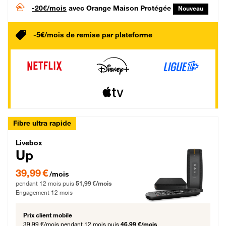
-20€/mois
avec Orange Maison Protégée
Nouveau
-5€/mois de remise par plateforme
Fibre ultra rapide
Livebox Up Fibre
Livebox
Up
39,99 € par mois pendant 12 mois puis 51,99 € par mois, Engagement 12 moi
39,99 €
/mois
pendant 12 mois puis
51,99 €/mois
Engagement 12 mois
Prix client mobile
39,99 €/mois
pendant 12 mois puis
46,99 €/mois