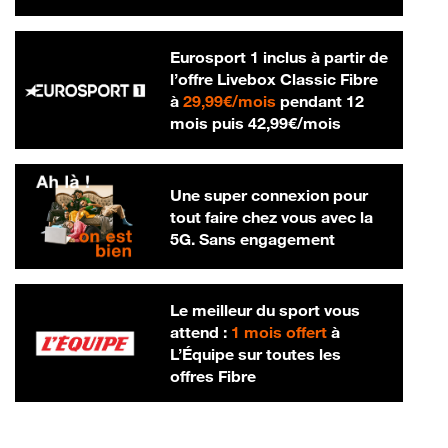
Eurosport 1 inclus à partir de
l’offre Livebox Classic Fibre
29,99 € par mois
à
29,99€/mois
pendant 12
42,99 € par m
mois puis
42,99€/mois
Une super connexion pour
tout faire chez vous avec la
5G. Sans engagement
Le meilleur du sport vous
attend :
1 mois offert
à
L’Équipe sur toutes les
offres Fibre