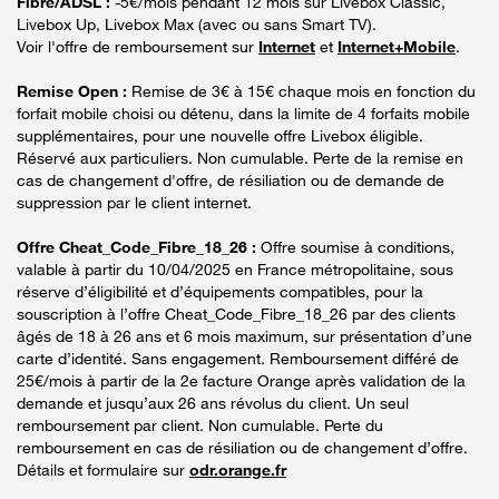
Fibre/ADSL :
-5€/mois pendant 12 mois sur Livebox Classic,
Livebox Up, Livebox Max (avec ou sans Smart TV).
Voir l'offre de remboursement sur
Internet
et
Internet+Mobile
.
Remise Open :
Remise de 3€ à 15€ chaque mois en fonction du
forfait mobile choisi ou détenu, dans la limite de 4 forfaits mobile
supplémentaires, pour une nouvelle offre Livebox éligible.
Réservé aux particuliers. Non cumulable. Perte de la remise en
cas de changement d'offre, de résiliation ou de demande de
suppression par le client internet.
Offre Cheat_Code_Fibre_18_26 :
Offre soumise à conditions,
valable à partir du 10/04/2025 en France métropolitaine, sous
réserve d’éligibilité et d’équipements compatibles, pour la
souscription à l’offre Cheat_Code_Fibre_18_26 par des clients
âgés de 18 à 26 ans et 6 mois maximum, sur présentation d’une
carte d’identité. Sans engagement. Remboursement différé de
25€/mois à partir de la 2e facture Orange après validation de la
demande et jusqu’aux 26 ans révolus du client. Un seul
remboursement par client. Non cumulable. Perte du
remboursement en cas de résiliation ou de changement d’offre.
Détails et formulaire sur
odr.orange.fr