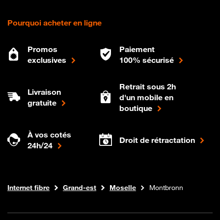
Pourquoi acheter en ligne
Promos
Paiement
exclusives
100% sécurisé
Retrait sous 2h
Livraison
d'un mobile en
gratuite
boutique
À vos cotés
Droit de rétractation
24h/24
Boutique Orange
Internet fibre
Grand-est
Moselle
Montbronn