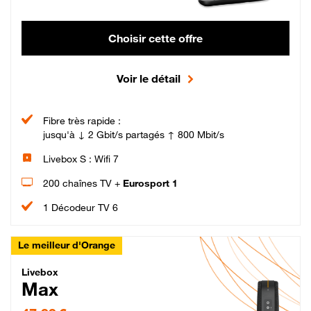
Choisir cette offre
Voir le détail
Fibre très rapide :
jusqu'à ↓ 2 Gbit/s partagés ↑ 800 Mbit/s
Livebox S : Wifi 7
200 chaînes TV +
Eurosport 1
1 Décodeur TV 6
Le meilleur d'Orange
Livebox Max Fibre
Livebox
Max
47,99 € par mois pendant 12 mois puis 57,99 € par mois, Engagement 12 moi