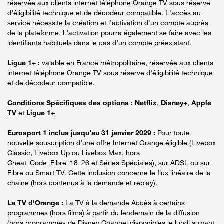
réservée aux clients internet téléphone Orange TV sous réserve
d’éligibilité technique et de décodeur compatible. L'accès au
service nécessite la création et l'activation d'un compte auprès
de la plateforme. L’activation pourra également se faire avec les
identifiants habituels dans le cas d’un compte préexistant.
Ligue 1+ :
valable en France métropolitaine, réservée aux clients
internet téléphone Orange TV sous réserve d’éligibilité technique
et de décodeur compatible.
Conditions Spécifiques des options :
Netflix
,
Disney+
,
Apple
TV
et
Ligue 1+
Eurosport 1 inclus jusqu’au 31 janvier 2029 :
Pour toute
nouvelle souscription d’une offre Internet Orange éligible (Livebox
Classic, Livebox Up ou Livebox Max, hors
Cheat_Code_Fibre_18_26 et Séries Spéciales), sur ADSL ou sur
Fibre ou Smart TV. Cette inclusion concerne le flux linéaire de la
chaine (hors contenus à la demande et replay).
La TV d'Orange :
La TV à la demande Accès à certains
programmes (hors films) à partir du lendemain de la diffusion
(hors programmes de Disney Channel disponibles le lundi suivant