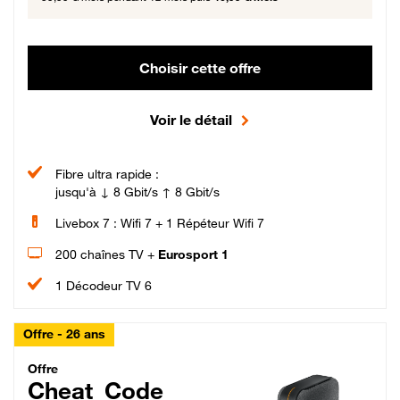
Choisir cette offre
Voir le détail
Fibre ultra rapide :
jusqu'à ↓ 8 Gbit/s ↑ 8 Gbit/s
Livebox 7 : Wifi 7 + 1 Répéteur Wifi 7
200 chaînes TV +
Eurosport 1
1 Décodeur TV 6
Offre - 26 ans
Cheat_Code Fibre_18_26
Offre
Cheat_Code