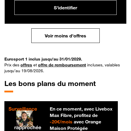
S'identifier
Voir moins d'offres
Eurosport 1 inclus jusqu'au 31/01/2029.
Prix des
offres
et
offre de remboursement
incluses, valables
jusqu’au 19/08/2026.
Les bons plans du moment
En ce moment, avec Livebox
Max Fibre, profitez de
20 € par mois
-
20€/mois
avec Orange
Maison Protégée