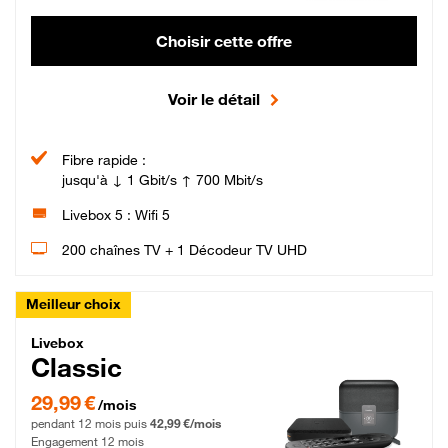
Choisir cette offre
Voir le détail
Fibre rapide :
jusqu'à ↓ 1 Gbit/s ↑ 700 Mbit/s
Livebox 5 : Wifi 5
200 chaînes TV + 1 Décodeur TV UHD
Meilleur choix
Livebox Classic Fibre
Livebox
Classic
29,99 € par mois pendant 12 mois puis 42,99 € par mois, Engagement 12 moi
29,99 €
/mois
pendant 12 mois puis
42,99 €/mois
Engagement 12 mois