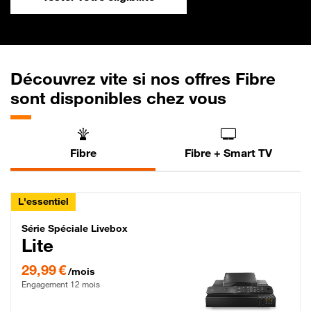
Découvrez vite si nos offres Fibre
sont disponibles chez vous
Fibre
Fibre + Smart TV
L'essentiel
Série Spéciale Livebox Lite Fibre
Série Spéciale Livebox
Lite
29,99 € par mois , Engagement 12 mois
29,99 €
/mois
Engagement 12 mois