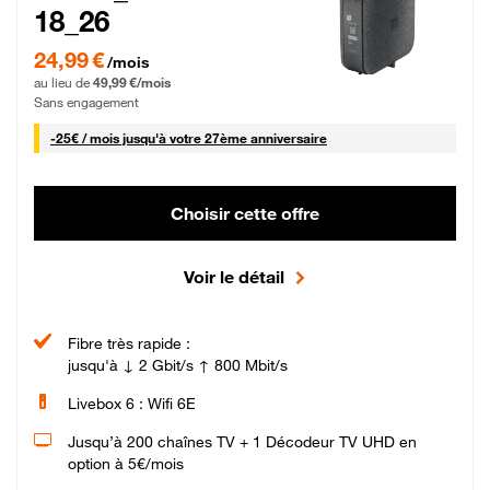
18_26
24,99 € par mois pendant 0 mois puis 49,99 € par mois, Sans engagement
24,99 €
/mois
au lieu de
49,99 €/mois
Sans engagement
25 € par mois
-
25€ / mois
jusqu'à votre 27ème anniversaire
Choisir cette offre
Voir le détail
Fibre très rapide :
jusqu'à ↓ 2 Gbit/s ↑ 800 Mbit/s
Livebox 6 : Wifi 6E
Jusqu’à 200 chaînes TV + 1 Décodeur TV UHD en
option à 5€/mois