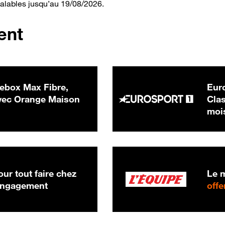
valables jusqu’au 19/08/2026.
ent
ebox Max Fibre,
Euro
 € par mois
ec Orange Maison
Clas
moi
ur tout faire chez
Le m
 engagement
offe