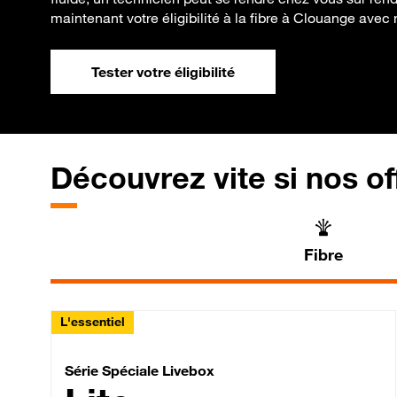
maintenant votre éligibilité à la fibre à Clouange avec n
Tester votre éligibilité
Découvrez vite si nos of
Fibre
L'essentiel
Série Spéciale Livebox 
Série Spéciale Livebox