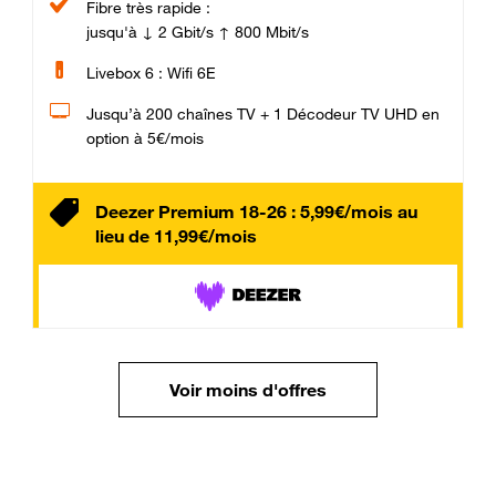
Fibre très rapide :
jusqu'à ↓ 2 Gbit/s ↑ 800 Mbit/s
Livebox 6 : Wifi 6E
Jusqu’à 200 chaînes TV + 1 Décodeur TV UHD en
option à 5€/mois
Deezer Premium 18-26 : 5,99€/mois au
lieu de 11,99€/mois
Voir moins d'offres