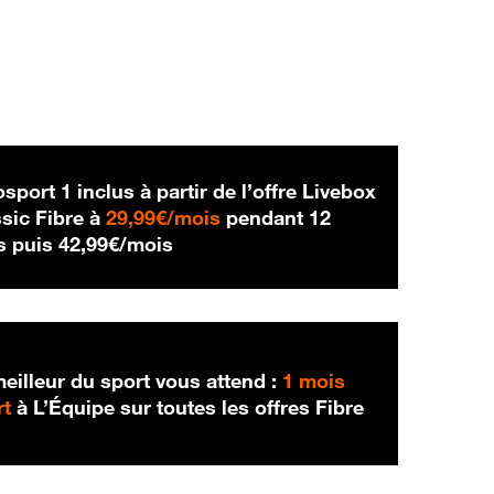
sport 1 inclus à partir de l’offre Livebox
29,99 € par mois
sic Fibre à
29,99€/mois
pendant 12
42,99 € par mois
s puis
42,99€/mois
eilleur du sport vous attend :
1 mois
rt
à L’Équipe sur toutes les offres Fibre