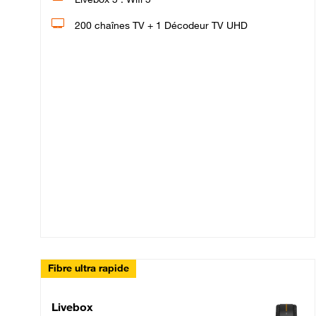
200 chaînes TV + 1 Décodeur TV UHD
Fibre ultra rapide
Livebox Up Fibre
Livebox