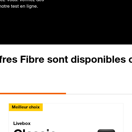
otre test en ligne.
fres Fibre sont disponibles
Meilleur choix
Lite Fibre
Livebox Classic Fibre
Livebox