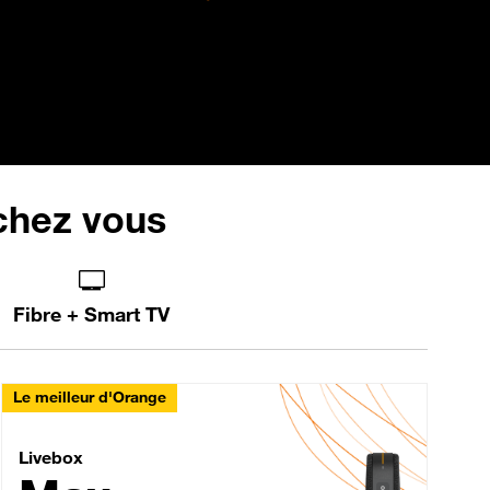
 chez vous
Fibre + Smart TV
Le meilleur d'Orange
Livebox Max Fibre
Livebox