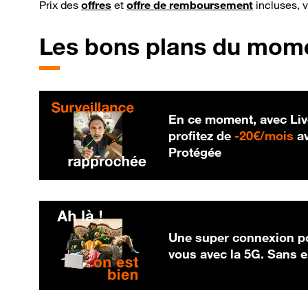
Prix des
offres
et
offre de remboursement
incluses, 
Les bons plans du mom
En ce moment, avec Liv
20
profitez de
-
20€/mois
av
Protégée
Une super connexion po
vous avec la 5G. Sans