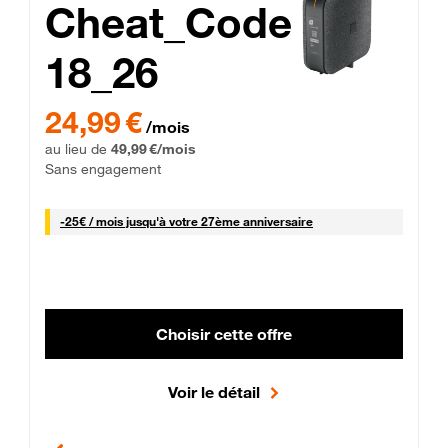
Cheat_Code
18_26
 Engagement 12 mois
24,99 € par mois pendant 0 mois puis 49,99 € par mois, Sans 
24,99 €
/mois
au lieu de
49,99 €/mois
Sans engagement
25 € par mois
-
25€ / mois
jusqu'à votre 27ème anniversaire
Choisir cette offre
Voir le détail