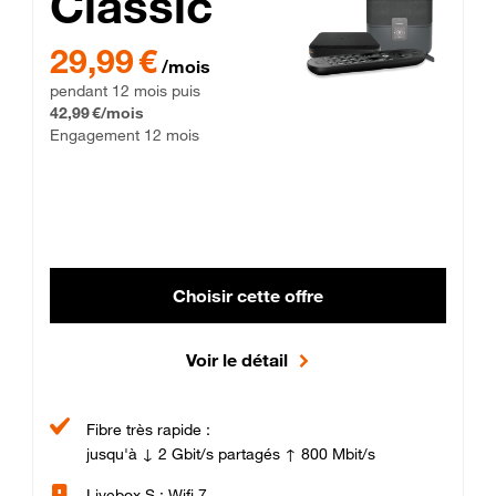
Classic
29,99 € par mois pendant 12 mois puis 42,99 € par mois, Enga
29,99 €
/mois
pendant 12 mois puis
42,99 €/mois
Engagement 12 mois
Choisir cette offre
Voir le détail
Fibre très rapide :
jusqu'à ↓ 2 Gbit/s partagés ↑ 800 Mbit/s
Livebox S : Wifi 7