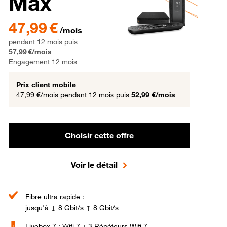
Max
gement 12 mois
47,99 € par mois pendant 12 mois puis 57,99 € par mois, Engageme
47,99 €
/mois
pendant 12 mois puis
57,99 €/mois
Engagement 12 mois
Prix client mobile
47,99 €/mois
pendant 12 mois puis
52,99 €/mois
Choisir cette offre
Voir le détail
Fibre ultra rapide :
jusqu'à ↓ 8 Gbit/s ↑ 8 Gbit/s
Livebox 7 : Wifi 7 + 3 Répéteurs Wifi 7