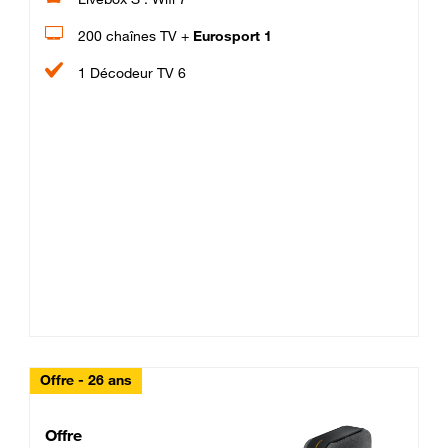
200 chaînes TV +
Eurosport 1
1 Décodeur TV 6
Offre - 26 ans
Cheat_Code Fibre_18_26
Offre