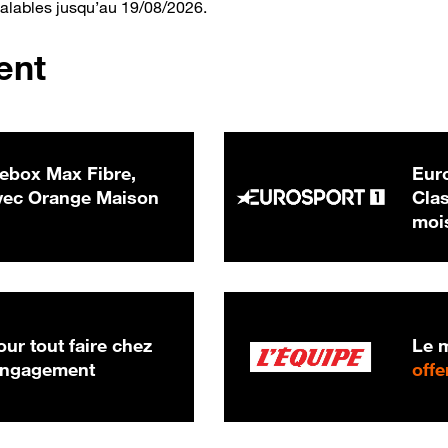
valables jusqu’au 19/08/2026.
ent
ebox Max Fibre,
Euro
 € par mois
ec Orange Maison
Clas
moi
ur tout faire chez
Le m
 engagement
offe