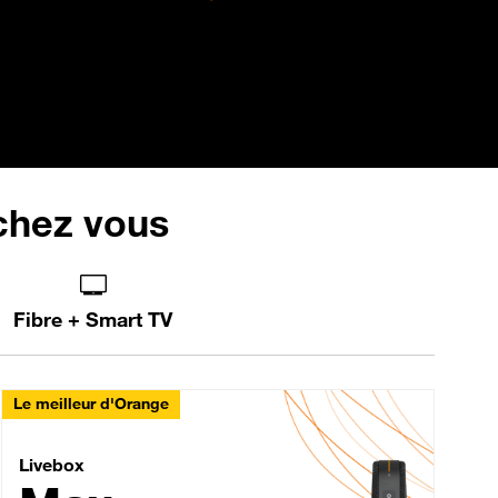
 chez vous
Fibre + Smart TV
Le meilleur d'Orange
Livebox Max Fibre
Livebox