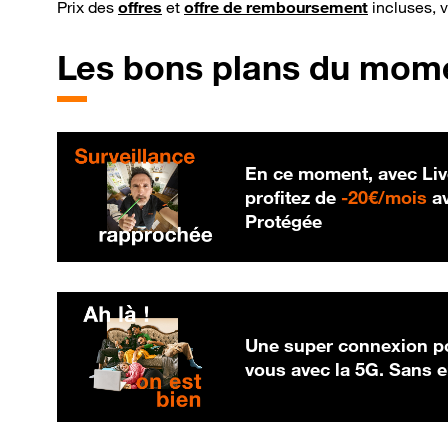
Prix des
offres
et
offre de remboursement
incluses, 
Les bons plans du mom
En ce moment, avec Liv
20
profitez de
-
20€/mois
av
Protégée
Une super connexion po
vous avec la 5G. Sans