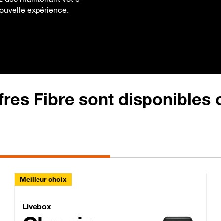
 nouvelle expérience.
fres Fibre sont disponibles
Meilleur choix
Lite Fibre
Livebox Classic Fibre
Livebox