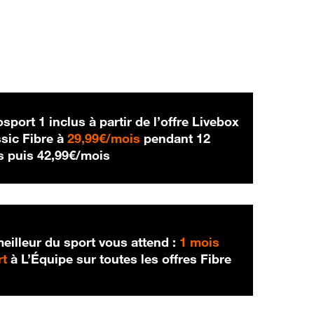
sport 1 inclus à partir de l’offre Livebox
29,99 € par mois
sic Fibre à
29,99€/mois
pendant 12
42,99 € par mois
s puis
42,99€/mois
eilleur du sport vous attend :
1 mois
rt
à L’Équipe sur toutes les offres Fibre