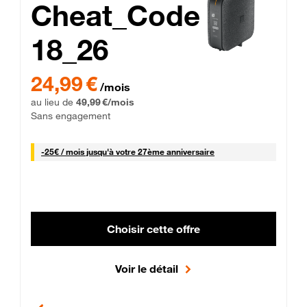
Cheat_Code
18_26
 Engagement 12 mois
24,99 € par mois pendant 0 mois puis 49,99 € par mois, Sans 
24,99 €
/mois
au lieu de
49,99 €/mois
Sans engagement
25 € par mois
-
25€ / mois
jusqu'à votre 27ème anniversaire
Choisir cette offre
Voir le détail