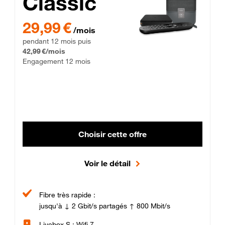
Classic
29,99 € par mois pendant 12 mois puis 42,99 € par mois, Enga
29,99 €
/mois
pendant 12 mois puis
42,99 €/mois
Engagement 12 mois
Choisir cette offre
Voir le détail
Fibre très rapide :
jusqu'à ↓ 2 Gbit/s partagés ↑ 800 Mbit/s
Livebox S : Wifi 7