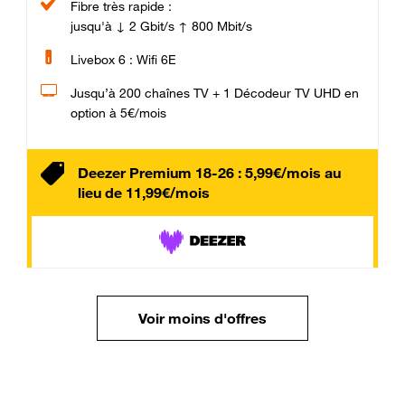
Fibre très rapide :
jusqu'à ↓ 2 Gbit/s ↑ 800 Mbit/s
Livebox 6 : Wifi 6E
Jusqu’à 200 chaînes TV + 1 Décodeur TV UHD en
option à 5€/mois
Deezer Premium 18-26 : 5,99€/mois au
lieu de 11,99€/mois
Voir moins d'offres