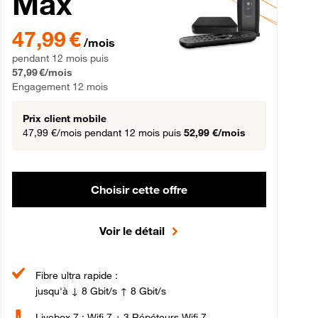
Max
gement 12 mois
47,99 € par mois pendant 12 mois puis 57,99 € par mois, Engageme
47,99 €
/mois
pendant 12 mois puis
57,99 €/mois
Engagement 12 mois
Prix client mobile
47,99 €/mois
pendant 12 mois puis
52,99 €/mois
Choisir cette offre
Voir le détail
Fibre ultra rapide :
jusqu'à ↓ 8 Gbit/s ↑ 8 Gbit/s
Livebox 7 : Wifi 7 + 3 Répéteurs Wifi 7