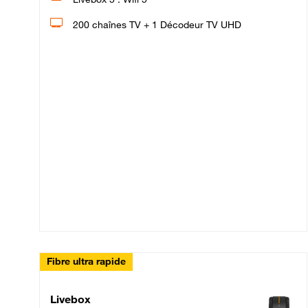
200 chaînes TV + 1 Décodeur TV UHD
Fibre ultra rapide
Livebox Up Fibre
Livebox