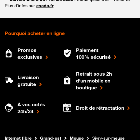
Plus d'infos sur
escda.fr
Pourquoi acheter en ligne
Promos
Paiement
exclusives
100% sécurisé
Retrait sous 2h
Livraison
d'un mobile en
gratuite
boutique
À vos cotés
Droit de rétractation
24h/24
Boutique Orange
Internet fibre
Grand-est
Meuse
Sivry-sur-meuse