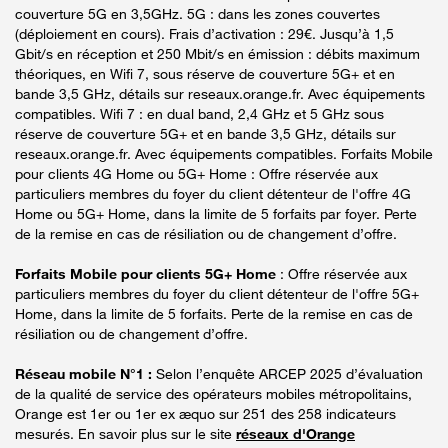
couverture 5G en 3,5GHz. 5G : dans les zones couvertes
(déploiement en cours). Frais d’activation : 29€. Jusqu’à 1,5
Gbit/s en réception et 250 Mbit/s en émission : débits maximum
théoriques, en Wifi 7, sous réserve de couverture 5G+ et en
bande 3,5 GHz, détails sur reseaux.orange.fr. Avec équipements
compatibles. Wifi 7 : en dual band, 2,4 GHz et 5 GHz sous
réserve de couverture 5G+ et en bande 3,5 GHz, détails sur
reseaux.orange.fr. Avec équipements compatibles. Forfaits Mobile
pour clients 4G Home ou 5G+ Home : Offre réservée aux
particuliers membres du foyer du client détenteur de l'offre 4G
Home ou 5G+ Home, dans la limite de 5 forfaits par foyer. Perte
de la remise en cas de résiliation ou de changement d’offre.
Forfaits Mobile pour clients 5G+ Home
: Offre réservée aux
particuliers membres du foyer du client détenteur de l'offre 5G+
Home, dans la limite de 5 forfaits. Perte de la remise en cas de
résiliation ou de changement d’offre.
Réseau mobile N°1 :
Selon l’enquête ARCEP 2025 d’évaluation
de la qualité de service des opérateurs mobiles métropolitains,
Orange est 1er ou 1er ex æquo sur 251 des 258 indicateurs
mesurés. En savoir plus sur le site
réseaux d'Orange