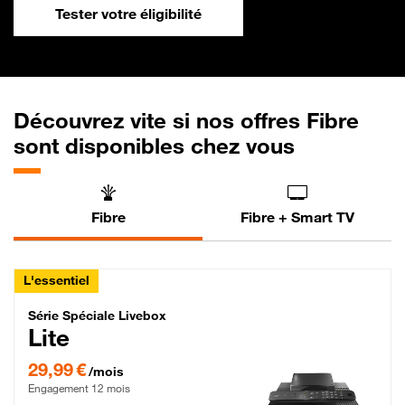
Tester votre éligibilité
Découvrez vite si nos offres Fibre
sont disponibles chez vous
Fibre
Fibre + Smart TV
L'essentiel
Série Spéciale Livebox Lite Fibre
Série Spéciale Livebox
Lite
29,99 € par mois , Engagement 12 mois
29,99 €
/mois
Engagement 12 mois