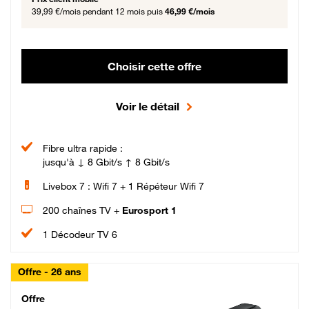
39,99 €/mois
pendant 12 mois puis
46,99 €/mois
Choisir cette offre
Voir le détail
Fibre ultra rapide :
jusqu'à ↓ 8 Gbit/s ↑ 8 Gbit/s
Livebox 7 : Wifi 7 + 1 Répéteur Wifi 7
200 chaînes TV +
Eurosport 1
1 Décodeur TV 6
Offre - 26 ans
Cheat_Code Fibre_18_26
Offre