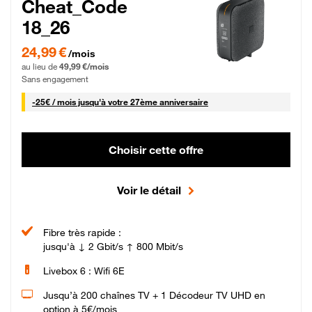
Cheat_Code
18_26
24,99 € par mois pendant 0 mois puis 49,99 € par mois, Sans engagement
24,99 €
/mois
au lieu de
49,99 €/mois
Sans engagement
25 € par mois
-
25€ / mois
jusqu'à votre 27ème anniversaire
Choisir cette offre
Voir le détail
Fibre très rapide :
jusqu'à ↓ 2 Gbit/s ↑ 800 Mbit/s
Livebox 6 : Wifi 6E
Jusqu’à 200 chaînes TV + 1 Décodeur TV UHD en
option à 5€/mois