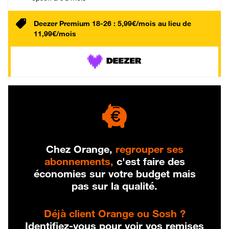
Deezer Premium 18-26 : 5,99€/mois au lieu de
11,99€/mois
Chez Orange,
regrouper ses
abonnements,
c'est faire des
économies sur votre budget mais
pas sur la qualité.
Déjà client Orange ou Sosh ?
Identifiez-vous pour voir vos remises