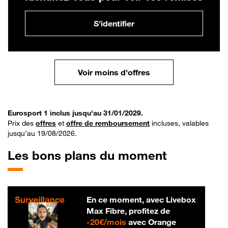
S'identifier
Voir moins d'offres
Eurosport 1 inclus jusqu'au 31/01/2029.
Prix des
offres
et
offre de remboursement
incluses, valables
jusqu’au 19/08/2026.
Les bons plans du moment
En ce moment, avec Livebox
Max Fibre, profitez de
20 € par mois
-
20€/mois
avec Orange