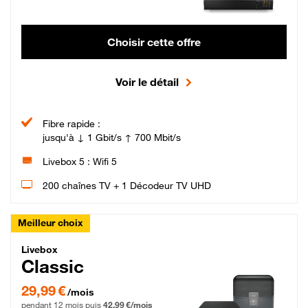
Choisir cette offre
Voir le détail
Fibre rapide :
jusqu'à ↓ 1 Gbit/s ↑ 700 Mbit/s
Livebox 5 : Wifi 5
200 chaînes TV + 1 Décodeur TV UHD
Meilleur choix
Livebox Classic Fibre
Livebox
Classic
29,99 € par mois pendant 12 mois puis 42,99 € par mois, Engagement 12 moi
29,99 €
/mois
pendant 12 mois puis
42,99 €/mois