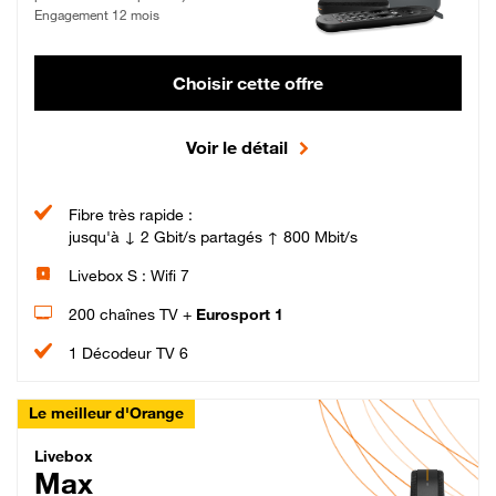
Engagement 12 mois
Choisir cette offre
Voir le détail
Fibre très rapide :
jusqu'à ↓ 2 Gbit/s partagés ↑ 800 Mbit/s
Livebox S : Wifi 7
200 chaînes TV +
Eurosport 1
1 Décodeur TV 6
Le meilleur d'Orange
Livebox Max Fibre
Livebox
Max