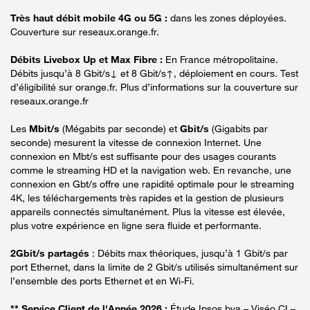
Très haut débit mobile 4G ou 5G :
dans les zones déployées.
Couverture sur reseaux.orange.fr.
Débits Livebox Up et Max Fibre :
En France métropolitaine.
Débits jusqu’à 8 Gbit/s↓ et 8 Gbit/s↑, déploiement en cours. Test
d’éligibilité sur orange.fr. Plus d’informations sur la couverture sur
reseaux.orange.fr
Les
Mbit/s
(Mégabits par seconde) et
Gbit/s
(Gigabits par
seconde) mesurent la vitesse de connexion Internet. Une
connexion en Mbt/s est suffisante pour des usages courants
comme le streaming HD et la navigation web. En revanche, une
connexion en Gbt/s offre une rapidité optimale pour le streaming
4K, les téléchargements très rapides et la gestion de plusieurs
appareils connectés simultanément. Plus la vitesse est élevée,
plus votre expérience en ligne sera fluide et performante.
2Gbit/s partagés
: Débits max théoriques, jusqu’à 1 Gbit/s par
port Ethernet, dans la limite de 2 Gbit/s utilisés simultanément sur
l’ensemble des ports Ethernet et en Wi-Fi.
** Service Client de l'Année 2026 :
Étude Ipsos bva – Viséo CI –