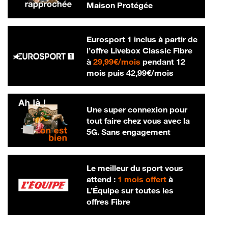
Maison Protégée
Eurosport 1 inclus à partir de
l’offre Livebox Classic Fibre
29,99 € par mois
à
29,99€/mois
pendant 12
42,99 € par m
mois puis
42,99€/mois
Une super connexion pour
tout faire chez vous avec la
5G. Sans engagement
Le meilleur du sport vous
attend :
1 mois offert
à
L’Équipe sur toutes les
offres Fibre