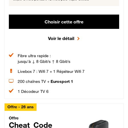
Choisir cette offre
Voir le détail
Fibre ultra rapide :
jusqu'à ↓ 8 Gbit/s ↑ 8 Gbit/s
Livebox 7 : Wifi 7 + 1 Répéteur Wifi 7
200 chaînes TV +
Eurosport 1
1 Décodeur TV 6
Offre - 26 ans
Cheat_Code Fibre_18_26
Offre
Cheat_Code