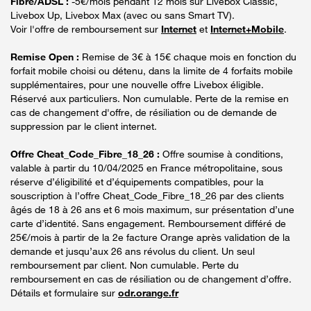
Fibre/ADSL :
-5€/mois pendant 12 mois sur Livebox Classic,
Livebox Up, Livebox Max (avec ou sans Smart TV).
Voir l'offre de remboursement sur
Internet
et
Internet+Mobile
.
Remise Open :
Remise de 3€ à 15€ chaque mois en fonction du
forfait mobile choisi ou détenu, dans la limite de 4 forfaits mobile
supplémentaires, pour une nouvelle offre Livebox éligible.
Réservé aux particuliers. Non cumulable. Perte de la remise en
cas de changement d'offre, de résiliation ou de demande de
suppression par le client internet.
Offre Cheat_Code_Fibre_18_26 :
Offre soumise à conditions,
valable à partir du 10/04/2025 en France métropolitaine, sous
réserve d’éligibilité et d’équipements compatibles, pour la
souscription à l’offre Cheat_Code_Fibre_18_26 par des clients
âgés de 18 à 26 ans et 6 mois maximum, sur présentation d’une
carte d’identité. Sans engagement. Remboursement différé de
25€/mois à partir de la 2e facture Orange après validation de la
demande et jusqu’aux 26 ans révolus du client. Un seul
remboursement par client. Non cumulable. Perte du
remboursement en cas de résiliation ou de changement d’offre.
Détails et formulaire sur
odr.orange.fr