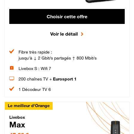
Choisir cette offre
Voir le détail
Fibre très rapide :
jusqu'à ↓ 2 Gbit/s partagés ↑ 800 Mbit/s
Livebox S : Wifi 7
200 chaînes TV +
Eurosport 1
1 Décodeur TV 6
Le meilleur d'Orange
Livebox Max Fibre
Livebox
Max
47,99 € par mois pendant 12 mois puis 57,99 € par mois, Engagement 12 moi