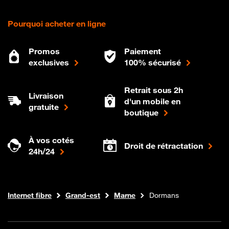
Pourquoi acheter en ligne
Promos
Paiement
exclusives
100% sécurisé
Retrait sous 2h
Livraison
d'un mobile en
gratuite
boutique
À vos cotés
Droit de rétractation
24h/24
Boutique Orange
Internet fibre
Grand-est
Marne
Dormans