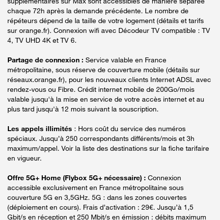
supplémentaires sur Max sont accessibles de manière séparée
chaque 72h après la demande précédente. Le nombre de
répéteurs dépend de la taille de votre logement (détails et tarifs
sur orange.fr). Connexion wifi avec Décodeur TV compatible : TV
4, TV UHD 4K et TV 6.
Partage de connexion :
Service valable en France
métropolitaine, sous réserve de couverture mobile (détails sur
réseaux.orange.fr), pour les nouveaux clients Internet ADSL avec
rendez-vous ou Fibre. Crédit internet mobile de 200Go/mois
valable jusqu'à la mise en service de votre accès internet et au
plus tard jusqu'à 12 mois suivant la souscription.
Les appels illimités
: Hors coût du service des numéros
spéciaux. Jusqu’à 250 correspondants différents/mois et 3h
maximum/appel. Voir la liste des destinations sur la fiche tarifaire
en vigueur.
Offre 5G+ Home (Flybox 5G+ nécessaire) :
Connexion
accessible exclusivement en France métropolitaine sous
couverture 5G en 3,5GHz. 5G : dans les zones couvertes
(déploiement en cours). Frais d’activation : 29€. Jusqu’à 1,5
Gbit/s en réception et 250 Mbit/s en émission : débits maximum