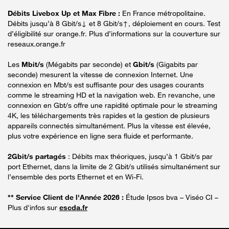
Débits Livebox Up et Max Fibre :
En France métropolitaine.
Débits jusqu’à 8 Gbit/s↓ et 8 Gbit/s↑, déploiement en cours. Test
d’éligibilité sur orange.fr. Plus d’informations sur la couverture sur
reseaux.orange.fr
Les
Mbit/s
(Mégabits par seconde) et
Gbit/s
(Gigabits par
seconde) mesurent la vitesse de connexion Internet. Une
connexion en Mbt/s est suffisante pour des usages courants
comme le streaming HD et la navigation web. En revanche, une
connexion en Gbt/s offre une rapidité optimale pour le streaming
4K, les téléchargements très rapides et la gestion de plusieurs
appareils connectés simultanément. Plus la vitesse est élevée,
plus votre expérience en ligne sera fluide et performante.
2Gbit/s partagés
: Débits max théoriques, jusqu’à 1 Gbit/s par
port Ethernet, dans la limite de 2 Gbit/s utilisés simultanément sur
l’ensemble des ports Ethernet et en Wi-Fi.
** Service Client de l'Année 2026 :
Étude Ipsos bva – Viséo CI –
Plus d'infos sur
escda.fr