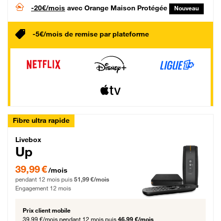
-20€/mois
avec Orange Maison Protégée
Nouveau
-5€/mois de remise par plateforme
Fibre ultra rapide
Livebox Up Fibre
Livebox
Up
39,99 € par mois pendant 12 mois puis 51,99 € par mois, Engagement 12 moi
39,99 €
/mois
pendant 12 mois puis
51,99 €/mois
Engagement 12 mois
Prix client mobile
39,99 €/mois
pendant 12 mois puis
46,99 €/mois