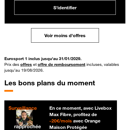
S'identifier
Voir moins d'offres
Eurosport 1 inclus jusqu'au 31/01/2029.
Prix des
offres
et
offre de remboursement
incluses, valables
jusqu’au 19/08/2026.
Les bons plans du moment
En ce moment, avec Livebox
Max Fibre, profitez de
20 € par mois
-
20€/mois
avec Orange
Maison Protégée