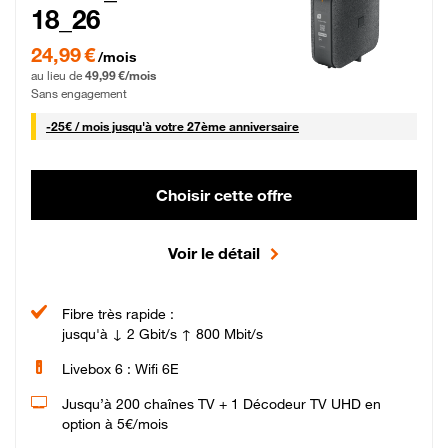
18_26
24,99 € par mois pendant 0 mois puis 49,99 € par mois, Sans engagement
24,99 €
/mois
au lieu de
49,99 €/mois
Sans engagement
25 € par mois
-
25€ / mois
jusqu'à votre 27ème anniversaire
Choisir cette offre
Voir le détail
Fibre très rapide :
jusqu'à ↓ 2 Gbit/s ↑ 800 Mbit/s
Livebox 6 : Wifi 6E
Jusqu’à 200 chaînes TV + 1 Décodeur TV UHD en
option à 5€/mois