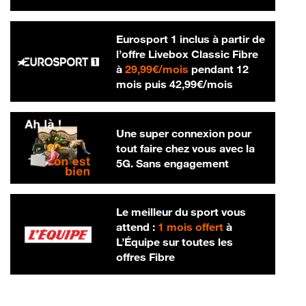
Eurosport 1 inclus à partir de
l’offre Livebox Classic Fibre
29,99 € par mois
à
29,99€/mois
pendant 12
42,99 € par m
mois puis
42,99€/mois
Une super connexion pour
tout faire chez vous avec la
5G. Sans engagement
Le meilleur du sport vous
attend :
1 mois offert
à
L’Équipe sur toutes les
offres Fibre