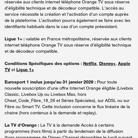
réservée aux clients internet téléphone Orange TV sous réserve
d’éligibilité technique et de décodeur compatible. L'accès au
service nécessite la création et l'activation d'un compte auprès
de la plateforme. L’activation pourra également se faire avec les
identifiants habituels dans le cas d’un compte préexistant.
Ligue 1+ :
valable en France métropolitaine, réservée aux clients
internet téléphone Orange TV sous réserve d’éligibilité technique
et de décodeur compatible.
Conditions Spécifiques des options :
Netflix
,
Disney+
,
Apple
TV
et
Ligue 1+
Eurosport 1 inclus jusqu’au 31 janvier 2029 :
Pour toute
nouvelle souscription d’une offre Internet Orange éligible (Livebox
Classic, Livebox Up ou Livebox Max, hors
Cheat_Code_Fibre_18_26 et Séries Spéciales), sur ADSL ou sur
Fibre ou Smart TV. Cette inclusion concerne le flux linéaire de la
chaine (hors contenus à la demande et replay).
La TV d'Orange :
La TV à la demande Accès à certains
programmes (hors films) à partir du lendemain de la diffusion
(hors programmes de Disney Channel disponibles le lundi suivant