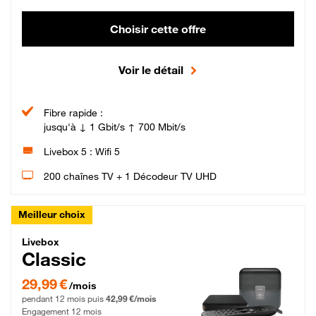
Choisir cette offre
Voir le détail
Fibre rapide :
jusqu'à ↓ 1 Gbit/s ↑ 700 Mbit/s
Livebox 5 : Wifi 5
200 chaînes TV + 1 Décodeur TV UHD
Meilleur choix
Livebox Classic Fibre
Livebox
Classic
29,99 € par mois pendant 12 mois puis 42,99 € par mois, Engagement 12 moi
29,99 €
/mois
pendant 12 mois puis
42,99 €/mois
Engagement 12 mois