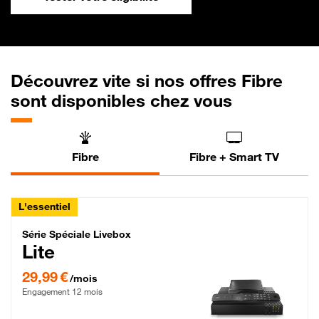
Découvrez vite si nos offres Fibre
sont disponibles chez vous
Fibre
Fibre + Smart TV
L'essentiel
Série Spéciale Livebox Lite Fibre
Série Spéciale Livebox
Lite
29,99 € par mois , Engagement 12 mois
29,99 €
/mois
Engagement 12 mois