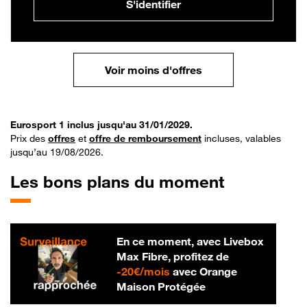
S'identifier
Voir moins d'offres
Eurosport 1 inclus jusqu'au 31/01/2029.
Prix des
offres
et
offre de remboursement
incluses, valables
jusqu’au 19/08/2026.
Les bons plans du moment
En ce moment, avec Livebox
Max Fibre, profitez de
20 € par mois
-
20€/mois
avec Orange
Maison Protégée