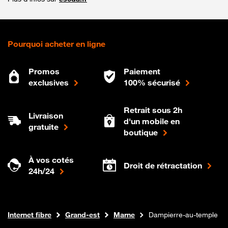
Pourquoi acheter en ligne
Promos
Paiement
exclusives
100% sécurisé
Retrait sous 2h
Livraison
d'un mobile en
gratuite
boutique
À vos cotés
Droit de rétractation
24h/24
Boutique Orange
Internet fibre
Grand-est
Marne
Dampierre-au-temple