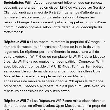
Spécialistes Wifi
: Accompagnement téléphonique sur rendez-
vous pris sur orange.fr selon disponibilité ou via appel au Service
Client du lundi au samedi de 8h à 20h. Le temps d’attente avant
la mise en relation avec un conseiller est gratuit depuis les
réseaux Orange. Le service est gratuit et l’appel est au prix d’une
communication normale selon l’offre détenue, ou décompté du
forfait mobile.
Répéteur Wifi 6
: Les répéteurs restent la propriété d’Orange. Le
nombre de répéteurs nécessaires dépend de la taille de votre
logement. Le répéteur permet d’étendre la couverture wifi de
votre Livebox en Wi-Fi 6 ou de remplacer le Wi-Fi 5 de la Livebox
5 par du Wi-Fi 6 (avec équipement compatible). Connexion Wi-Fi
avec Décodeur compatible : TV UHD 4K et TV 4. Le 1er répéteur
est accessible sur demande sur orange.fr pour les offres Up et
Max, et les 2 répéteurs supplémentaires sur Max sont
accessibles de manière séparée chaque 72h après la demande
précédente. L’accès aux répéteurs n’est pas cumulable avec les
répéteurs accessibles via les autres offres.
Répéteur Wifi 7
: Les Répéteurs Wifi 7 sont mis à disposition sur
demande pour les offres Livebox Up et Max et restent la propriété