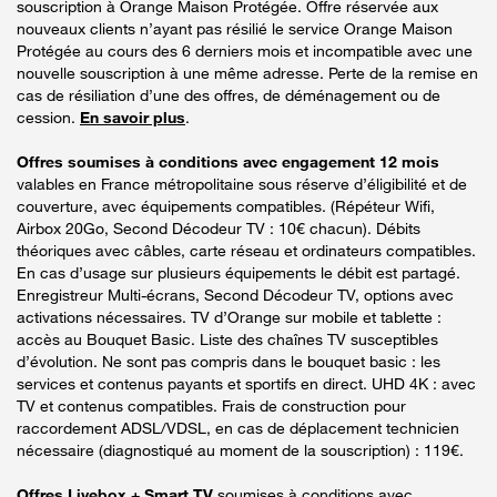
souscription à Orange Maison Protégée. Offre réservée aux
nouveaux clients n’ayant pas résilié le service Orange Maison
Protégée au cours des 6 derniers mois et incompatible avec une
nouvelle souscription à une même adresse. Perte de la remise en
cas de résiliation d’une des offres, de déménagement ou de
cession.
En savoir plus
.
Offres soumises à conditions avec engagement 12 mois
valables en France métropolitaine sous réserve d’éligibilité et de
couverture, avec équipements compatibles. (Répéteur Wifi,
Airbox 20Go, Second Décodeur TV : 10€ chacun). Débits
théoriques avec câbles, carte réseau et ordinateurs compatibles.
En cas d’usage sur plusieurs équipements le débit est partagé.
Enregistreur Multi-écrans, Second Décodeur TV, options avec
activations nécessaires. TV d’Orange sur mobile et tablette :
accès au Bouquet Basic. Liste des chaînes TV susceptibles
d’évolution. Ne sont pas compris dans le bouquet basic : les
services et contenus payants et sportifs en direct. UHD 4K : avec
TV et contenus compatibles. Frais de construction pour
raccordement ADSL/VDSL, en cas de déplacement technicien
nécessaire (diagnostiqué au moment de la souscription) : 119€.
Offres Livebox + Smart TV
soumises à conditions avec