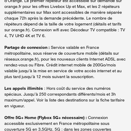
d'Orange. Le premier répéteur est accessible sur demande sur
orange.fr pour les offres Livebox Up et Max, et les 2 répéteurs
supplémentaires sur Max sont accessibles de manière séparée
chaque 72h après la demande précédente. Le nombre de
répéteurs dépend de la taille de votre logement (détails et tarifs
sur orange.fr). Connexion wifi avec Décodeur TV compatible : TV
4, TV UHD 4K et TV 6.
Partage de connexion :
Service valable en France
métropolitaine, sous réserve de couverture mobile (détails sur
réseaux.orange.fr), pour les nouveaux clients Internet ADSL avec
rendez-vous ou Fibre. Crédit internet mobile de 200Go/mois
valable jusqu'à la mise en service de votre accès internet et au
plus tard jusqu'à 12 mois suivant la souscription.
Les appels illimités
: Hors coût du service des numéros
spéciaux. Jusqu’à 250 correspondants différents/mois et 3h
maximum/appel. Voir la liste des destinations sur la fiche tarifaire
en vigueur.
Offre 5G+ Home (Flybox 5G+ nécessaire) :
Connexion
accessible exclusivement en France métropolitaine sous
couverture 5G en 3,5GHz. 5G : dans les zones couvertes