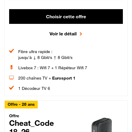
Choisir cette offre
Voir le détail
Fibre ultra rapide :
jusqu'à ↓ 8 Gbit/s ↑ 8 Gbit/s
Livebox 7 : Wifi 7 + 1 Répéteur Wifi 7
200 chaînes TV +
Eurosport 1
1 Décodeur TV 6
Offre - 26 ans
Cheat_Code Fibre_18_26
Offre
Cheat_Code
18_26