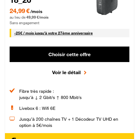
24,99 € par mois pendant 0 mois puis 49,99 € par mois, Sans engagement
24,99 €
/mois
au lieu de
49,99 €/mois
Sans engagement
25 € par mois
-
25€ / mois
jusqu'à votre 27ème anniversaire
Choisir cette offre
Voir le détail
Fibre très rapide :
jusqu'à ↓ 2 Gbit/s ↑ 800 Mbit/s
Livebox 6 : Wifi 6E
Jusqu’à 200 chaînes TV + 1 Décodeur TV UHD en
option à 5€/mois