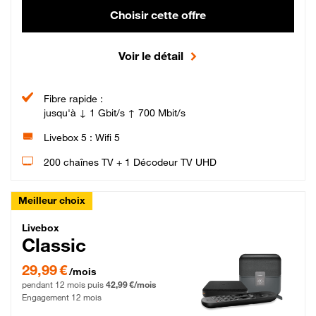
Choisir cette offre
Voir le détail
Fibre rapide :
jusqu'à ↓ 1 Gbit/s ↑ 700 Mbit/s
Livebox 5 : Wifi 5
200 chaînes TV + 1 Décodeur TV UHD
Meilleur choix
Livebox Classic Fibre
Livebox
Classic
29,99 € par mois pendant 12 mois puis 42,99 € par mois, Engagement 12 moi
29,99 €
/mois
pendant 12 mois puis
42,99 €/mois
Engagement 12 mois