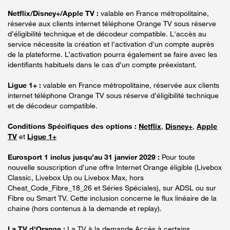
Netflix/Disney+/Apple TV :
valable en France métropolitaine,
réservée aux clients internet téléphone Orange TV sous réserve
d’éligibilité technique et de décodeur compatible. L'accès au
service nécessite la création et l'activation d'un compte auprès
de la plateforme. L’activation pourra également se faire avec les
identifiants habituels dans le cas d’un compte préexistant.
Ligue 1+ :
valable en France métropolitaine, réservée aux clients
internet téléphone Orange TV sous réserve d’éligibilité technique
et de décodeur compatible.
Conditions Spécifiques des options :
Netflix
,
Disney+
,
Apple
TV
et
Ligue 1+
Eurosport 1 inclus jusqu’au 31 janvier 2029 :
Pour toute
nouvelle souscription d’une offre Internet Orange éligible (Livebox
Classic, Livebox Up ou Livebox Max, hors
Cheat_Code_Fibre_18_26 et Séries Spéciales), sur ADSL ou sur
Fibre ou Smart TV. Cette inclusion concerne le flux linéaire de la
chaine (hors contenus à la demande et replay).
La TV d'Orange :
La TV à la demande Accès à certains