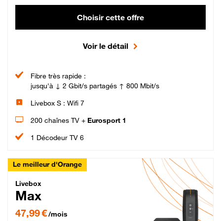
Choisir cette offre
Voir le détail
Fibre très rapide :
jusqu'à ↓ 2 Gbit/s partagés ↑ 800 Mbit/s
Livebox S : Wifi 7
200 chaînes TV +
Eurosport 1
1 Décodeur TV 6
Le meilleur d'Orange
Livebox Max Fibre
Livebox
Max
47,99 € par mois pendant 12 mois puis 57,99 € par mois, Engagement 12 moi
47,99 €
/mois