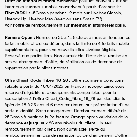
Offre de remboursement Bienvenue
pour les nouveaux clients
internet et internet + mobile souscrivant à partir d’orange.fr :
Fibre/ADSL :
-5€/mois pendant 12 mois sur Livebox Classic,
Livebox Up, Livebox Max (avec ou sans Smart TV).
Voir l'offre de remboursement sur
Internet
et
Internet+Mobile
.
Remise Open :
Remise de 3€ à 15€ chaque mois en fonction du
forfait mobile choisi ou détenu, dans la limite de 4 forfaits mobile
supplémentaires, pour une nouvelle offre Livebox éligible.
Réservé aux particuliers. Non cumulable. Perte de la remise en
cas de changement d'offre, de résiliation ou de demande de
suppression par le client internet.
Offre Cheat_Code_Fibre_18_26 :
Offre soumise à conditions,
valable à partir du 10/04/2025 en France métropolitaine, sous
réserve d’éligibilité et d’équipements compatibles, pour la
souscription à l’offre Cheat_Code_Fibre_18_26 par des clients
âgés de 18 à 26 ans et 6 mois maximum, sur présentation d’une
carte d’identité. Sans engagement. Remboursement différé de
25€/mois à partir de la 2e facture Orange après validation de la
demande et jusqu’aux 26 ans révolus du client. Un seul
remboursement par client. Non cumulable. Perte du
remboursement en cas de résiliation ou de changement d’offre.