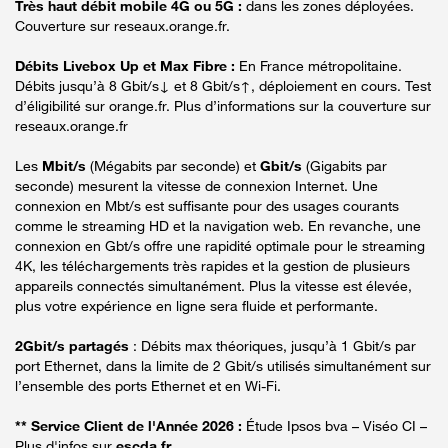
Très haut débit mobile 4G ou 5G :
dans les zones déployées.
Couverture sur reseaux.orange.fr.
Débits Livebox Up et Max Fibre :
En France métropolitaine.
Débits jusqu’à 8 Gbit/s↓ et 8 Gbit/s↑, déploiement en cours. Test
d’éligibilité sur orange.fr. Plus d’informations sur la couverture sur
reseaux.orange.fr
Les
Mbit/s
(Mégabits par seconde) et
Gbit/s
(Gigabits par
seconde) mesurent la vitesse de connexion Internet. Une
connexion en Mbt/s est suffisante pour des usages courants
comme le streaming HD et la navigation web. En revanche, une
connexion en Gbt/s offre une rapidité optimale pour le streaming
4K, les téléchargements très rapides et la gestion de plusieurs
appareils connectés simultanément. Plus la vitesse est élevée,
plus votre expérience en ligne sera fluide et performante.
2Gbit/s partagés
: Débits max théoriques, jusqu’à 1 Gbit/s par
port Ethernet, dans la limite de 2 Gbit/s utilisés simultanément sur
l’ensemble des ports Ethernet et en Wi-Fi.
** Service Client de l'Année 2026 :
Étude Ipsos bva – Viséo CI –
Plus d'infos sur
escda.fr