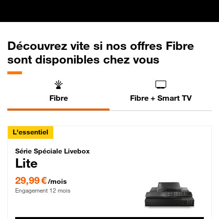
Découvrez vite si nos offres Fibre
sont disponibles chez vous
Fibre
Fibre + Smart TV
L'essentiel
Série Spéciale Livebox Lite Fibre
Série Spéciale Livebox
Lite
29,99 € par mois , Engagement 12 mois
29,99 €
/mois
Engagement 12 mois