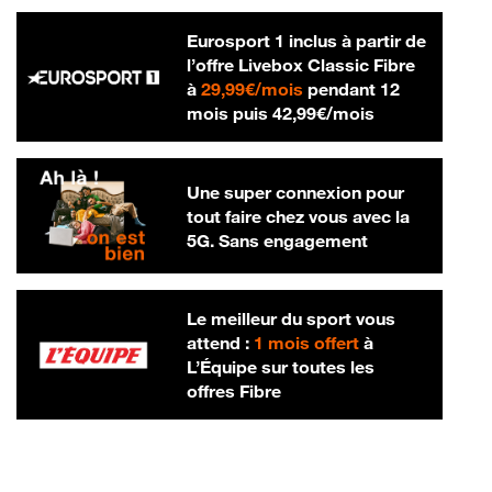
Eurosport 1 inclus à partir de
l’offre Livebox Classic Fibre
29,99 € par mois
à
29,99€/mois
pendant 12
42,99 € par m
mois puis
42,99€/mois
Une super connexion pour
tout faire chez vous avec la
5G. Sans engagement
Le meilleur du sport vous
attend :
1 mois offert
à
L’Équipe sur toutes les
offres Fibre