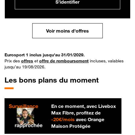
S'identifier
Voir moins d'offres
Eurosport 1 inclus jusqu'au 31/01/2029.
Prix des
offres
et
offre de remboursement
incluses, valables
jusqu’au 19/08/2026.
Les bons plans du moment
En ce moment, avec Livebox
Max Fibre, profitez de
20 € par mois
-
20€/mois
avec Orange
Maison Protégée