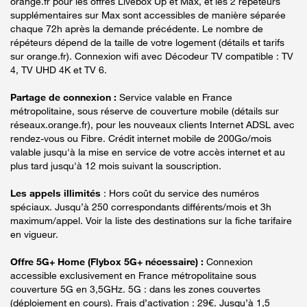
orange.fr pour les offres Livebox Up et Max, et les 2 répéteurs
supplémentaires sur Max sont accessibles de manière séparée
chaque 72h après la demande précédente. Le nombre de
répéteurs dépend de la taille de votre logement (détails et tarifs
sur orange.fr). Connexion wifi avec Décodeur TV compatible : TV
4, TV UHD 4K et TV 6.
Partage de connexion :
Service valable en France
métropolitaine, sous réserve de couverture mobile (détails sur
réseaux.orange.fr), pour les nouveaux clients Internet ADSL avec
rendez-vous ou Fibre. Crédit internet mobile de 200Go/mois
valable jusqu'à la mise en service de votre accès internet et au
plus tard jusqu'à 12 mois suivant la souscription.
Les appels illimités
: Hors coût du service des numéros
spéciaux. Jusqu’à 250 correspondants différents/mois et 3h
maximum/appel. Voir la liste des destinations sur la fiche tarifaire
en vigueur.
Offre 5G+ Home (Flybox 5G+ nécessaire) :
Connexion
accessible exclusivement en France métropolitaine sous
couverture 5G en 3,5GHz. 5G : dans les zones couvertes
(déploiement en cours). Frais d’activation : 29€. Jusqu’à 1,5