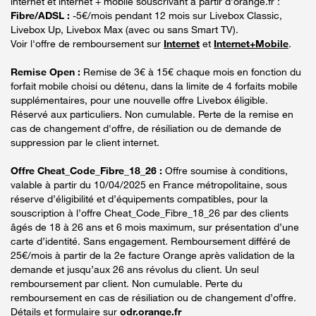
internet et internet + mobile souscrivant à partir d’orange.fr :
Fibre/ADSL :
-5€/mois pendant 12 mois sur Livebox Classic,
Livebox Up, Livebox Max (avec ou sans Smart TV).
Voir l'offre de remboursement sur
Internet
et
Internet+Mobile
.
Remise Open :
Remise de 3€ à 15€ chaque mois en fonction du
forfait mobile choisi ou détenu, dans la limite de 4 forfaits mobile
supplémentaires, pour une nouvelle offre Livebox éligible.
Réservé aux particuliers. Non cumulable. Perte de la remise en
cas de changement d'offre, de résiliation ou de demande de
suppression par le client internet.
Offre Cheat_Code_Fibre_18_26 :
Offre soumise à conditions,
valable à partir du 10/04/2025 en France métropolitaine, sous
réserve d’éligibilité et d’équipements compatibles, pour la
souscription à l’offre Cheat_Code_Fibre_18_26 par des clients
âgés de 18 à 26 ans et 6 mois maximum, sur présentation d’une
carte d’identité. Sans engagement. Remboursement différé de
25€/mois à partir de la 2e facture Orange après validation de la
demande et jusqu’aux 26 ans révolus du client. Un seul
remboursement par client. Non cumulable. Perte du
remboursement en cas de résiliation ou de changement d’offre.
Détails et formulaire sur
odr.orange.fr