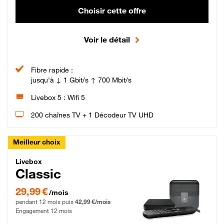
Choisir cette offre
Voir le détail
Fibre rapide :
jusqu'à ↓ 1 Gbit/s ↑ 700 Mbit/s
Livebox 5 : Wifi 5
200 chaînes TV + 1 Décodeur TV UHD
Meilleur choix
Livebox Classic Fibre
Livebox
Classic
29,99 € par mois pendant 12 mois puis 42,99 € par mois, Engagement 12 moi
29,99 €
/mois
pendant 12 mois puis
42,99 €/mois
Engagement 12 mois