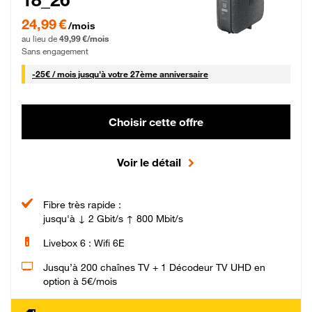
24,99 € par mois pendant 0 mois puis 49,99 € par mois, Sans engagement
24,99 €
/mois
au lieu de
49,99 €/mois
Sans engagement
25 € par mois
-
25€ / mois
jusqu'à votre 27ème anniversaire
Choisir cette offre
Voir le détail
Fibre très rapide :
jusqu'à ↓ 2 Gbit/s ↑ 800 Mbit/s
Livebox 6 : Wifi 6E
Jusqu’à 200 chaînes TV + 1 Décodeur TV UHD en
option à 5€/mois