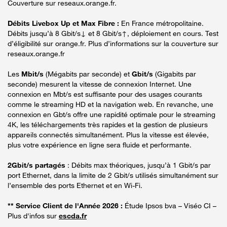
Couverture sur reseaux.orange.fr.
Débits Livebox Up et Max Fibre :
En France métropolitaine.
Débits jusqu’à 8 Gbit/s↓ et 8 Gbit/s↑, déploiement en cours. Test
d’éligibilité sur orange.fr. Plus d’informations sur la couverture sur
reseaux.orange.fr
Les
Mbit/s
(Mégabits par seconde) et
Gbit/s
(Gigabits par
seconde) mesurent la vitesse de connexion Internet. Une
connexion en Mbt/s est suffisante pour des usages courants
comme le streaming HD et la navigation web. En revanche, une
connexion en Gbt/s offre une rapidité optimale pour le streaming
4K, les téléchargements très rapides et la gestion de plusieurs
appareils connectés simultanément. Plus la vitesse est élevée,
plus votre expérience en ligne sera fluide et performante.
2Gbit/s partagés
: Débits max théoriques, jusqu’à 1 Gbit/s par
port Ethernet, dans la limite de 2 Gbit/s utilisés simultanément sur
l’ensemble des ports Ethernet et en Wi-Fi.
** Service Client de l'Année 2026 :
Étude Ipsos bva – Viséo CI –
Plus d'infos sur
escda.fr