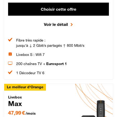
Choisir cette offre
Voir le détail
Fibre très rapide :
jusqu'à ↓ 2 Gbit/s partagés ↑ 800 Mbit/s
Livebox S : Wifi 7
200 chaînes TV +
Eurosport 1
1 Décodeur TV 6
Le meilleur d'Orange
Livebox Max Fibre
Livebox
Max
47,99 € par mois pendant 12 mois puis 57,99 € par mois, Engagement 12 moi
47,99 €
/mois