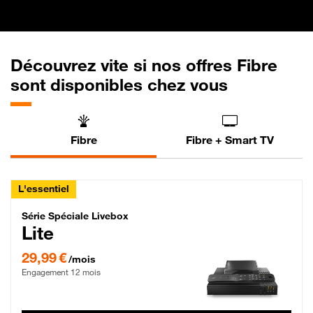
Découvrez vite si nos offres Fibre
sont disponibles chez vous
Fibre
Fibre + Smart TV
L'essentiel
Série Spéciale Livebox Lite Fibre
Série Spéciale Livebox
Lite
29,99 € par mois , Engagement 12 mois
29,99 €
/mois
Engagement 12 mois