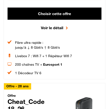
Choisir cette offre
Voir le détail
Fibre ultra rapide :
jusqu'à ↓ 8 Gbit/s ↑ 8 Gbit/s
Livebox 7 : Wifi 7 + 1 Répéteur Wifi 7
200 chaînes TV +
Eurosport 1
1 Décodeur TV 6
Offre - 26 ans
Cheat_Code Fibre_18_26
Offre
Cheat_Code
18_26