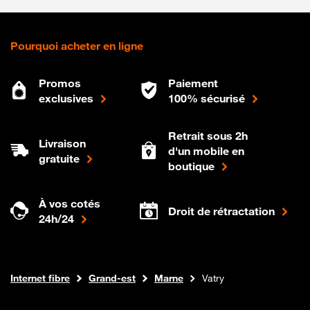
Pourquoi acheter en ligne
Promos
Paiement
exclusives
100% sécurisé
Retrait sous 2h
Livraison
d'un mobile en
gratuite
boutique
À vos cotés
Droit de rétractation
24h/24
Boutique Orange
Internet fibre
Grand-est
Marne
Vatry