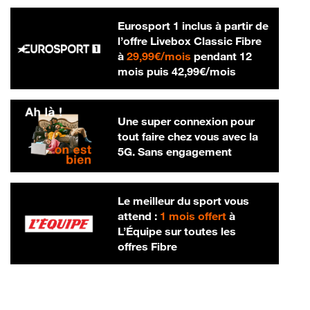
Eurosport 1 inclus à partir de
l’offre Livebox Classic Fibre
29,99 € par mois
à
29,99€/mois
pendant 12
42,99 € par m
mois puis
42,99€/mois
Une super connexion pour
tout faire chez vous avec la
5G. Sans engagement
Le meilleur du sport vous
attend :
1 mois offert
à
L’Équipe sur toutes les
offres Fibre