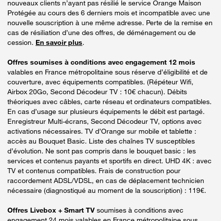
nouveaux clients n’ayant pas résilié le service Orange Maison
Protégée au cours des 6 derniers mois et incompatible avec une
nouvelle souscription à une même adresse. Perte de la remise en
cas de résiliation d’une des offres, de déménagement ou de
cession.
En savoir plus
.
Offres soumises à conditions avec engagement 12 mois
valables en France métropolitaine sous réserve d’éligibilité et de
couverture, avec équipements compatibles. (Répéteur Wifi,
Airbox 20Go, Second Décodeur TV : 10€ chacun). Débits
théoriques avec câbles, carte réseau et ordinateurs compatibles.
En cas d’usage sur plusieurs équipements le débit est partagé.
Enregistreur Multi-écrans, Second Décodeur TV, options avec
activations nécessaires. TV d’Orange sur mobile et tablette :
accès au Bouquet Basic. Liste des chaînes TV susceptibles
d’évolution. Ne sont pas compris dans le bouquet basic : les
services et contenus payants et sportifs en direct. UHD 4K : avec
TV et contenus compatibles. Frais de construction pour
raccordement ADSL/VDSL, en cas de déplacement technicien
nécessaire (diagnostiqué au moment de la souscription) : 119€.
Offres Livebox + Smart TV
soumises à conditions avec
engagement 24 mois valables en France métropolitaine sous