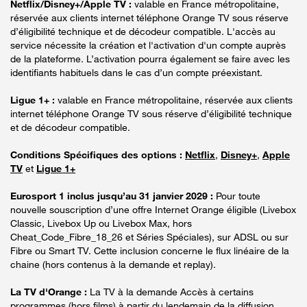
Netflix/Disney+/Apple TV :
valable en France métropolitaine,
réservée aux clients internet téléphone Orange TV sous réserve
d’éligibilité technique et de décodeur compatible. L'accès au
service nécessite la création et l'activation d'un compte auprès
de la plateforme. L’activation pourra également se faire avec les
identifiants habituels dans le cas d’un compte préexistant.
Ligue 1+ :
valable en France métropolitaine, réservée aux clients
internet téléphone Orange TV sous réserve d’éligibilité technique
et de décodeur compatible.
Conditions Spécifiques des options :
Netflix
,
Disney+
,
Apple
TV
et
Ligue 1+
Eurosport 1 inclus jusqu’au 31 janvier 2029 :
Pour toute
nouvelle souscription d’une offre Internet Orange éligible (Livebox
Classic, Livebox Up ou Livebox Max, hors
Cheat_Code_Fibre_18_26 et Séries Spéciales), sur ADSL ou sur
Fibre ou Smart TV. Cette inclusion concerne le flux linéaire de la
chaine (hors contenus à la demande et replay).
La TV d'Orange :
La TV à la demande Accès à certains
programmes (hors films) à partir du lendemain de la diffusion