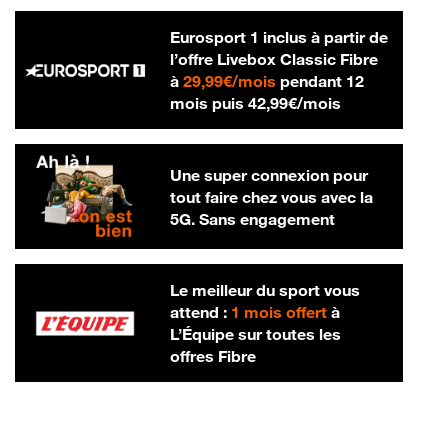
Eurosport 1 inclus à partir de
l’offre Livebox Classic Fibre
29,99 € par mois
à
29,99€/mois
pendant 12
42,99 € par m
mois puis
42,99€/mois
Une super connexion pour
tout faire chez vous avec la
5G. Sans engagement
Le meilleur du sport vous
attend :
1 mois offert
à
L’Équipe sur toutes les
offres Fibre