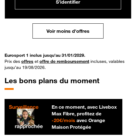
S'identifier
Voir moins d'offres
Eurosport 1 inclus jusqu'au 31/01/2029.
Prix des
offres
et
offre de remboursement
incluses, valables
jusqu’au 19/08/2026.
Les bons plans du moment
En ce moment, avec Livebox
Max Fibre, profitez de
20 € par mois
-
20€/mois
avec Orange
Maison Protégée