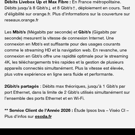
Débits Livebox Up et Max Fibre :
En France métropolitaine.
Débits jusqu’à 8 Gbit/s↓ et 8 Gbit/s↑, déploiement en cours. Test
d’éligibilité sur orange.fr. Plus d’informations sur la couverture sur
reseaux.orange.fr
Les
Mbit/s
(Mégabits par seconde) et
Gbit/s
(Gigabits par
seconde) mesurent la vitesse de connexion Internet. Une
connexion en Mbt/s est suffisante pour des usages courants
comme le streaming HD et la navigation web. En revanche, une
connexion en Gbt/s offre une rapidité optimale pour le streaming
4K, les téléchargements très rapides et la gestion de plusieurs
appareils connectés simultanément. Plus la vitesse est élevée,
plus votre expérience en ligne sera fluide et performante.
2Gbit/s partagés
: Débits max théoriques, jusqu’à 1 Gbit/s par
port Ethernet, dans la limite de 2 Gbit/s utilisés simultanément sur
l’ensemble des ports Ethernet et en Wi-Fi.
** Service Client de l'Année 2026 :
Étude Ipsos bva – Viséo CI –
Plus d'infos sur
escda.fr