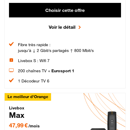
Choisir cette offre
Voir le détail
Fibre très rapide :
jusqu'à ↓ 2 Gbit/s partagés ↑ 800 Mbit/s
Livebox S : Wifi 7
200 chaînes TV +
Eurosport 1
1 Décodeur TV 6
Le meilleur d'Orange
Livebox Max Fibre
Livebox
Max
47,99 € par mois pendant 12 mois puis 57,99 € par mois, Engagement 12 moi
47,99 €
/mois