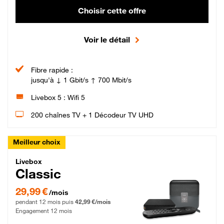
Choisir cette offre
Voir le détail
Fibre rapide :
jusqu'à ↓ 1 Gbit/s ↑ 700 Mbit/s
Livebox 5 : Wifi 5
200 chaînes TV + 1 Décodeur TV UHD
Meilleur choix
Livebox Classic Fibre
Livebox
Classic
29,99 € par mois pendant 12 mois puis 42,99 € par mois, Engagement 12 moi
29,99 €
/mois
pendant 12 mois puis
42,99 €/mois
Engagement 12 mois