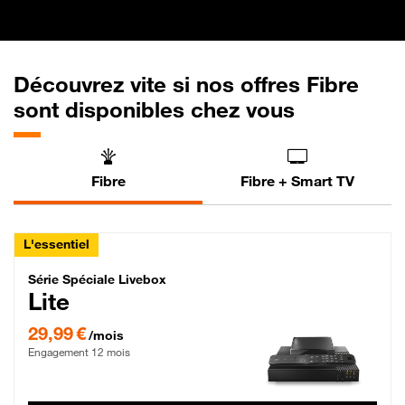
Découvrez vite si nos offres Fibre
sont disponibles chez vous
Fibre
Fibre + Smart TV
L'essentiel
Série Spéciale Livebox Lite Fibre
Série Spéciale Livebox
Lite
29,99 € par mois , Engagement 12 mois
29,99 €
/mois
Engagement 12 mois