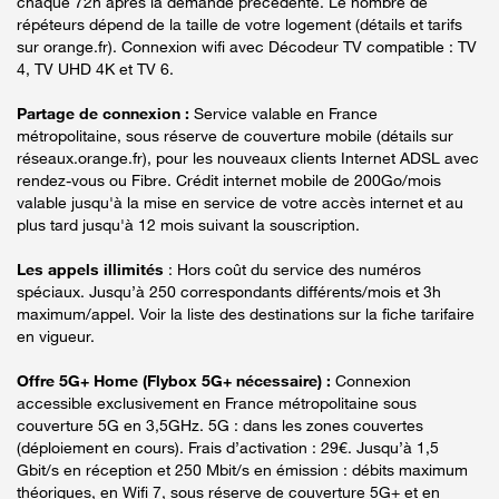
chaque 72h après la demande précédente. Le nombre de
répéteurs dépend de la taille de votre logement (détails et tarifs
sur orange.fr). Connexion wifi avec Décodeur TV compatible : TV
4, TV UHD 4K et TV 6.
Partage de connexion :
Service valable en France
métropolitaine, sous réserve de couverture mobile (détails sur
réseaux.orange.fr), pour les nouveaux clients Internet ADSL avec
rendez-vous ou Fibre. Crédit internet mobile de 200Go/mois
valable jusqu'à la mise en service de votre accès internet et au
plus tard jusqu'à 12 mois suivant la souscription.
Les appels illimités
: Hors coût du service des numéros
spéciaux. Jusqu’à 250 correspondants différents/mois et 3h
maximum/appel. Voir la liste des destinations sur la fiche tarifaire
en vigueur.
Offre 5G+ Home (Flybox 5G+ nécessaire) :
Connexion
accessible exclusivement en France métropolitaine sous
couverture 5G en 3,5GHz. 5G : dans les zones couvertes
(déploiement en cours). Frais d’activation : 29€. Jusqu’à 1,5
Gbit/s en réception et 250 Mbit/s en émission : débits maximum
théoriques, en Wifi 7, sous réserve de couverture 5G+ et en