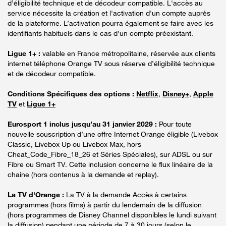
d’éligibilité technique et de décodeur compatible. L'accès au
service nécessite la création et l'activation d'un compte auprès
de la plateforme. L’activation pourra également se faire avec les
identifiants habituels dans le cas d’un compte préexistant.
Ligue 1+ :
valable en France métropolitaine, réservée aux clients
internet téléphone Orange TV sous réserve d’éligibilité technique
et de décodeur compatible.
Conditions Spécifiques des options :
Netflix
,
Disney+
,
Apple
TV
et
Ligue 1+
Eurosport 1 inclus jusqu’au 31 janvier 2029 :
Pour toute
nouvelle souscription d’une offre Internet Orange éligible (Livebox
Classic, Livebox Up ou Livebox Max, hors
Cheat_Code_Fibre_18_26 et Séries Spéciales), sur ADSL ou sur
Fibre ou Smart TV. Cette inclusion concerne le flux linéaire de la
chaine (hors contenus à la demande et replay).
La TV d'Orange :
La TV à la demande Accès à certains
programmes (hors films) à partir du lendemain de la diffusion
(hors programmes de Disney Channel disponibles le lundi suivant
la diffusion) pendant une période de 7 à 30 jours (selon le