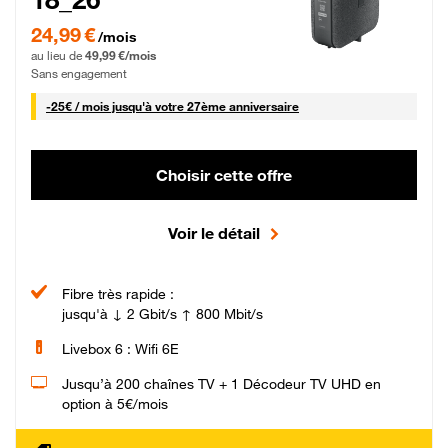
24,99 € par mois pendant 0 mois puis 49,99 € par mois, Sans engagement
24,99 €
/mois
au lieu de
49,99 €/mois
Sans engagement
25 € par mois
-
25€ / mois
jusqu'à votre 27ème anniversaire
Choisir cette offre
Voir le détail
Fibre très rapide :
jusqu'à ↓ 2 Gbit/s ↑ 800 Mbit/s
Livebox 6 : Wifi 6E
Jusqu’à 200 chaînes TV + 1 Décodeur TV UHD en
option à 5€/mois