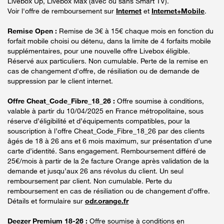
Livebox Up, Livebox Max (avec ou sans Smart TV).
Voir l'offre de remboursement sur
Internet
et
Internet+Mobile
.
Remise Open :
Remise de 3€ à 15€ chaque mois en fonction du
forfait mobile choisi ou détenu, dans la limite de 4 forfaits mobile
supplémentaires, pour une nouvelle offre Livebox éligible.
Réservé aux particuliers. Non cumulable. Perte de la remise en
cas de changement d'offre, de résiliation ou de demande de
suppression par le client internet.
Offre Cheat_Code_Fibre_18_26 :
Offre soumise à conditions,
valable à partir du 10/04/2025 en France métropolitaine, sous
réserve d’éligibilité et d’équipements compatibles, pour la
souscription à l’offre Cheat_Code_Fibre_18_26 par des clients
âgés de 18 à 26 ans et 6 mois maximum, sur présentation d’une
carte d’identité. Sans engagement. Remboursement différé de
25€/mois à partir de la 2e facture Orange après validation de la
demande et jusqu’aux 26 ans révolus du client. Un seul
remboursement par client. Non cumulable. Perte du
remboursement en cas de résiliation ou de changement d’offre.
Détails et formulaire sur
odr.orange.fr
Deezer Premium 18-26 :
Offre soumise à conditions en