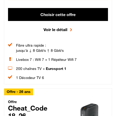
Choisir cette offre
Voir le détail
Fibre ultra rapide :
jusqu'à ↓ 8 Gbit/s ↑ 8 Gbit/s
Livebox 7 : Wifi 7 + 1 Répéteur Wifi 7
200 chaînes TV +
Eurosport 1
1 Décodeur TV 6
Offre - 26 ans
Cheat_Code Fibre_18_26
Offre
Cheat_Code
18_26