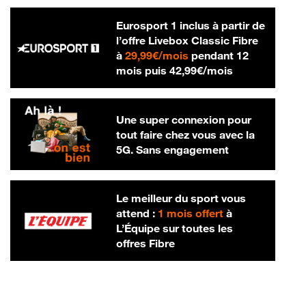
Eurosport 1 inclus à partir de
l’offre Livebox Classic Fibre
29,99 € par mois
à
29,99€/mois
pendant 12
42,99 € par m
mois puis
42,99€/mois
Une super connexion pour
tout faire chez vous avec la
5G. Sans engagement
Le meilleur du sport vous
attend :
1 mois offert
à
L’Équipe sur toutes les
offres Fibre