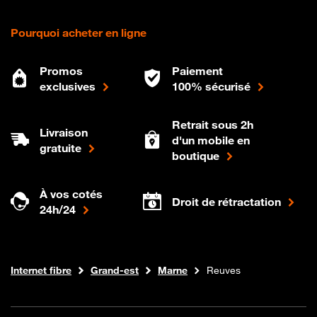
Pourquoi acheter en ligne
Promos
Paiement
exclusives
100% sécurisé
Retrait sous 2h
Livraison
d'un mobile en
gratuite
boutique
À vos cotés
Droit de rétractation
24h/24
Boutique Orange
Internet fibre
Grand-est
Marne
Reuves