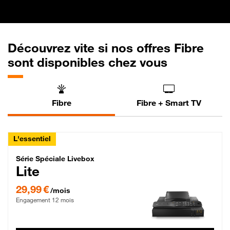
Découvrez vite si nos offres Fibre
sont disponibles chez vous
Fibre
Fibre + Smart TV
L'essentiel
Série Spéciale Livebox Lite Fibre
Série Spéciale Livebox
Lite
29,99 € par mois , Engagement 12 mois
29,99 €
/mois
Engagement 12 mois