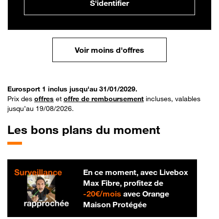
S'identifier
Voir moins d'offres
Eurosport 1 inclus jusqu'au 31/01/2029.
Prix des
offres
et
offre de remboursement
incluses, valables
jusqu’au 19/08/2026.
Les bons plans du moment
En ce moment, avec Livebox
Max Fibre, profitez de
20 € par mois
-
20€/mois
avec Orange
Maison Protégée