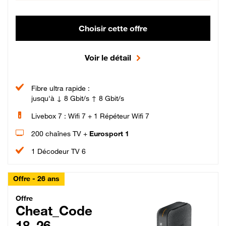
Choisir cette offre
Voir le détail
Fibre ultra rapide :
jusqu'à ↓ 8 Gbit/s ↑ 8 Gbit/s
Livebox 7 : Wifi 7 + 1 Répéteur Wifi 7
200 chaînes TV +
Eurosport 1
1 Décodeur TV 6
Offre - 26 ans
Cheat_Code Fibre_18_26
Offre
Cheat_Code
18_26