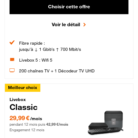
Choisir cette offre
Voir le détail
Fibre rapide :
jusqu'à ↓ 1 Gbit/s ↑ 700 Mbit/s
Livebox 5 : Wifi 5
200 chaînes TV + 1 Décodeur TV UHD
Meilleur choix
Livebox Classic Fibre
Livebox
Classic
29,99 € par mois pendant 12 mois puis 42,99 € par mois, Engagement 12 moi
29,99 €
/mois
pendant 12 mois puis
42,99 €/mois
Engagement 12 mois