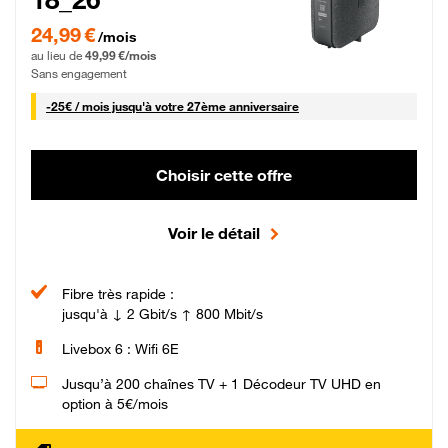
24,99 € par mois pendant 0 mois puis 49,99 € par mois, Sans engagement
24,99 €
/mois
au lieu de
49,99 €/mois
Sans engagement
25 € par mois
-
25€ / mois
jusqu'à votre 27ème anniversaire
Choisir cette offre
Voir le détail
Fibre très rapide :
jusqu'à ↓ 2 Gbit/s ↑ 800 Mbit/s
Livebox 6 : Wifi 6E
Jusqu’à 200 chaînes TV + 1 Décodeur TV UHD en
option à 5€/mois