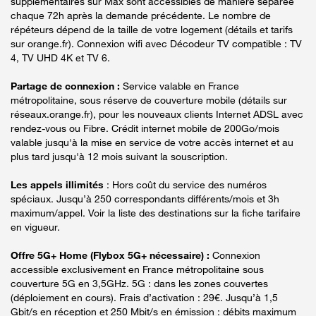
supplémentaires sur Max sont accessibles de manière séparée
chaque 72h après la demande précédente. Le nombre de
répéteurs dépend de la taille de votre logement (détails et tarifs
sur orange.fr). Connexion wifi avec Décodeur TV compatible : TV
4, TV UHD 4K et TV 6.
Partage de connexion :
Service valable en France
métropolitaine, sous réserve de couverture mobile (détails sur
réseaux.orange.fr), pour les nouveaux clients Internet ADSL avec
rendez-vous ou Fibre. Crédit internet mobile de 200Go/mois
valable jusqu'à la mise en service de votre accès internet et au
plus tard jusqu'à 12 mois suivant la souscription.
Les appels illimités
: Hors coût du service des numéros
spéciaux. Jusqu’à 250 correspondants différents/mois et 3h
maximum/appel. Voir la liste des destinations sur la fiche tarifaire
en vigueur.
Offre 5G+ Home (Flybox 5G+ nécessaire) :
Connexion
accessible exclusivement en France métropolitaine sous
couverture 5G en 3,5GHz. 5G : dans les zones couvertes
(déploiement en cours). Frais d’activation : 29€. Jusqu’à 1,5
Gbit/s en réception et 250 Mbit/s en émission : débits maximum