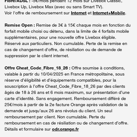
Fibre/ADSL :
-5€/mois pendant 12 mois sur Livebox Classic,
Livebox Up, Livebox Max (avec ou sans Smart TV).
Voir l'offre de remboursement sur
Internet
et
Internet+Mobile
.
Remise Open :
Remise de 3€ à 15€ chaque mois en fonction du
forfait mobile choisi ou détenu, dans la limite de 4 forfaits mobile
supplémentaires, pour une nouvelle offre Livebox éligible.
Réservé aux particuliers. Non cumulable. Perte de la remise en
cas de changement d'offre, de résiliation ou de demande de
suppression par le client internet.
Offre Cheat_Code_Fibre_18_26 :
Offre soumise à conditions,
valable à partir du 10/04/2025 en France métropolitaine, sous
réserve d’éligibilité et d’équipements compatibles, pour la
souscription à l’offre Cheat_Code_Fibre_18_26 par des clients
âgés de 18 à 26 ans et 6 mois maximum, sur présentation d’une
carte d’identité. Sans engagement. Remboursement différé de
25€/mois à partir de la 2e facture Orange après validation de la
demande et jusqu’aux 26 ans révolus du client. Un seul
remboursement par client. Non cumulable. Perte du
remboursement en cas de résiliation ou de changement d’offre.
Détails et formulaire sur
odr.orange.fr