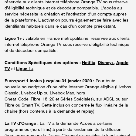
réservée aux clients internet téléphone Orange TV sous réserve
d’éligibilité technique et de décodeur compatible. L'accès au
service nécessite la création et l'activation d'un compte auprès
de la plateforme. L’activation pourra également se faire avec les
identifiants habituels dans le cas d’un compte préexistant.
Ligue 1+ :
valable en France métropolitaine, réservée aux clients
internet téléphone Orange TV sous réserve d’éligibilité technique
et de décodeur compatible.
Conditions Spécifiques des options :
Netflix
,
Disney+
,
Apple
TV
et
Ligue 1+
Eurosport 1 inclus jusqu’au 31 janvier 2029 :
Pour toute
nouvelle souscription d’une offre Internet Orange éligible (Livebox
Classic, Livebox Up ou Livebox Max, hors
Cheat_Code_Fibre_18_26 et Séries Spéciales), sur ADSL ou sur
Fibre ou Smart TV. Cette inclusion concerne le flux linéaire de la
chaine (hors contenus à la demande et replay).
La TV d'Orange :
La TV à la demande Accès à certains
programmes (hors films) à partir du lendemain de la diffusion
(hors programmes de Disney Channel disponibles le lundi suivant