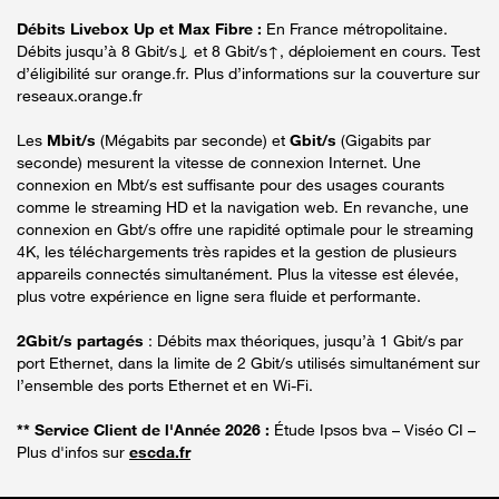
Débits Livebox Up et Max Fibre :
En France métropolitaine.
Débits jusqu’à 8 Gbit/s↓ et 8 Gbit/s↑, déploiement en cours. Test
d’éligibilité sur orange.fr. Plus d’informations sur la couverture sur
reseaux.orange.fr
Les
Mbit/s
(Mégabits par seconde) et
Gbit/s
(Gigabits par
seconde) mesurent la vitesse de connexion Internet. Une
connexion en Mbt/s est suffisante pour des usages courants
comme le streaming HD et la navigation web. En revanche, une
connexion en Gbt/s offre une rapidité optimale pour le streaming
4K, les téléchargements très rapides et la gestion de plusieurs
appareils connectés simultanément. Plus la vitesse est élevée,
plus votre expérience en ligne sera fluide et performante.
2Gbit/s partagés
: Débits max théoriques, jusqu’à 1 Gbit/s par
port Ethernet, dans la limite de 2 Gbit/s utilisés simultanément sur
l’ensemble des ports Ethernet et en Wi-Fi.
** Service Client de l'Année 2026 :
Étude Ipsos bva – Viséo CI –
Plus d'infos sur
escda.fr