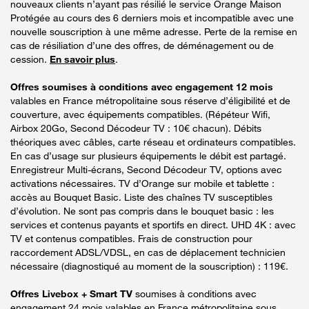
nouveaux clients n’ayant pas résilié le service Orange Maison
Protégée au cours des 6 derniers mois et incompatible avec une
nouvelle souscription à une même adresse. Perte de la remise en
cas de résiliation d’une des offres, de déménagement ou de
cession.
En savoir plus
.
Offres soumises à conditions avec engagement 12 mois
valables en France métropolitaine sous réserve d’éligibilité et de
couverture, avec équipements compatibles. (Répéteur Wifi,
Airbox 20Go, Second Décodeur TV : 10€ chacun). Débits
théoriques avec câbles, carte réseau et ordinateurs compatibles.
En cas d’usage sur plusieurs équipements le débit est partagé.
Enregistreur Multi-écrans, Second Décodeur TV, options avec
activations nécessaires. TV d’Orange sur mobile et tablette :
accès au Bouquet Basic. Liste des chaînes TV susceptibles
d’évolution. Ne sont pas compris dans le bouquet basic : les
services et contenus payants et sportifs en direct. UHD 4K : avec
TV et contenus compatibles. Frais de construction pour
raccordement ADSL/VDSL, en cas de déplacement technicien
nécessaire (diagnostiqué au moment de la souscription) : 119€.
Offres Livebox + Smart TV
soumises à conditions avec
engagement 24 mois valables en France métropolitaine sous