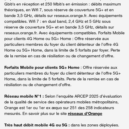
Gbit/s en réception et 250 Mbit/s en émission : débits maximum
théoriques, en Wifi 7, sous réserve de couverture 5G+ et en
bande 3,5 GHz, détails sur reseaux.orange.fr. Avec équipements
compatibles. Wifi 7 : en dual band, 2,4 GHz et 5 GHz sous
réserve de couverture 5G+ et en bande 3,5 GHz, détails sur
reseaux.orange.fr. Avec équipements compatibles. Forfaits Mobile
pour clients 4G Home ou 5G+ Home : Offre réservée aux
particuliers membres du foyer du client détenteur de l'offre 4G
Home ou 5G+ Home, dans la limite de 5 forfaits par foyer. Perte
de la remise en cas de résiliation ou de changement d’offre.
Forfaits Mobile pour clients 5G+ Home
: Offre réservée aux
particuliers membres du foyer du client détenteur de l'offre 5G+
Home, dans la limite de 5 forfaits. Perte de la remise en cas de
résiliation ou de changement d’offre.
Réseau mobile N°1 :
Selon l’enquête ARCEP 2025 d’évaluation
de la qualité de service des opérateurs mobiles métropolitains,
Orange est 1er ou 1er ex æquo sur 251 des 258 indicateurs
mesurés. En savoir plus sur le site
réseaux d'Orange
Très haut débit mobile 4G ou 5G :
dans les zones déployées.