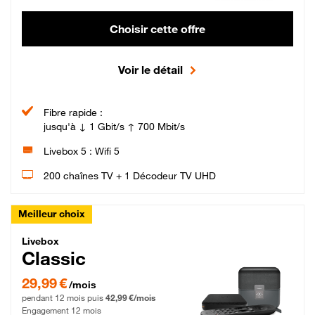
Choisir cette offre
Voir le détail
Fibre rapide :
jusqu'à ↓ 1 Gbit/s ↑ 700 Mbit/s
Livebox 5 : Wifi 5
200 chaînes TV + 1 Décodeur TV UHD
Meilleur choix
Livebox Classic Fibre
Livebox
Classic
29,99 € par mois pendant 12 mois puis 42,99 € par mois, Engagement 12 moi
29,99 €
/mois
pendant 12 mois puis
42,99 €/mois
Engagement 12 mois