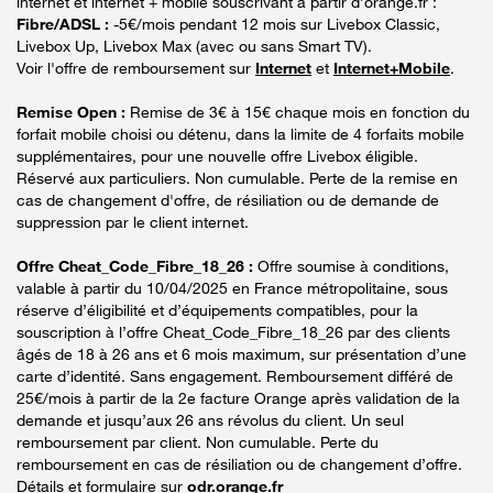
internet et internet + mobile souscrivant à partir d’orange.fr :
Fibre/ADSL :
-5€/mois pendant 12 mois sur Livebox Classic,
Livebox Up, Livebox Max (avec ou sans Smart TV).
Voir l'offre de remboursement sur
Internet
et
Internet+Mobile
.
Remise Open :
Remise de 3€ à 15€ chaque mois en fonction du
forfait mobile choisi ou détenu, dans la limite de 4 forfaits mobile
supplémentaires, pour une nouvelle offre Livebox éligible.
Réservé aux particuliers. Non cumulable. Perte de la remise en
cas de changement d'offre, de résiliation ou de demande de
suppression par le client internet.
Offre Cheat_Code_Fibre_18_26 :
Offre soumise à conditions,
valable à partir du 10/04/2025 en France métropolitaine, sous
réserve d’éligibilité et d’équipements compatibles, pour la
souscription à l’offre Cheat_Code_Fibre_18_26 par des clients
âgés de 18 à 26 ans et 6 mois maximum, sur présentation d’une
carte d’identité. Sans engagement. Remboursement différé de
25€/mois à partir de la 2e facture Orange après validation de la
demande et jusqu’aux 26 ans révolus du client. Un seul
remboursement par client. Non cumulable. Perte du
remboursement en cas de résiliation ou de changement d’offre.
Détails et formulaire sur
odr.orange.fr