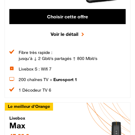
Choisir cette offre
Voir le détail
Fibre très rapide :
jusqu'à ↓ 2 Gbit/s partagés ↑ 800 Mbit/s
Livebox S : Wifi 7
200 chaînes TV +
Eurosport 1
1 Décodeur TV 6
Le meilleur d'Orange
Livebox Max Fibre
Livebox
Max
47,99 € par mois pendant 12 mois puis 57,99 € par mois, Engagement 12 moi