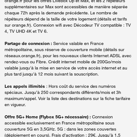
orange.fr pour les offres Livebox Up et Max, et les 2 répéteurs
supplémentaires sur Max sont accessibles de manière séparée
chaque 72h après la demande précédente. Le nombre de
répéteurs dépend de la taille de votre logement (détails et tarifs
sur orange.fr). Connexion wifi avec Décodeur TV compatible : TV
4, TV UHD 4K et TV 6.
Partage de connexion :
Service valable en France
métropolitaine, sous réserve de couverture mobile (détails sur
réseaux.orange.fr), pour les nouveaux clients Internet ADSL avec
rendez-vous ou Fibre. Crédit internet mobile de 200Go/mois
valable jusqu'à la mise en service de votre accès internet et au
plus tard jusqu'à 12 mois suivant la souscription.
Les appels illimités
: Hors coût du service des numéros
spéciaux. Jusqu’à 250 correspondants différents/mois et 3h
maximum/appel. Voir la liste des destinations sur la fiche tarifaire
en vigueur.
Offre 5G+ Home (Flybox 5G+ nécessaire) :
Connexion
accessible exclusivement en France métropolitaine sous
couverture 5G en 3,5GHz. 5G : dans les zones couvertes
(déploiement en cours). Frais d’activation : 29€. Jusqu’à 1,5