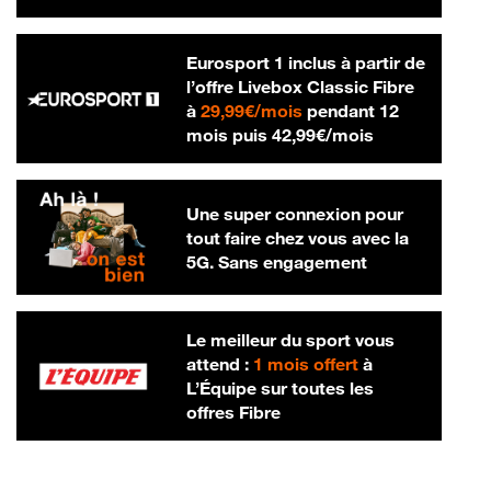
Eurosport 1 inclus à partir de
l’offre Livebox Classic Fibre
29,99 € par mois
à
29,99€/mois
pendant 12
42,99 € par m
mois puis
42,99€/mois
Une super connexion pour
tout faire chez vous avec la
5G. Sans engagement
Le meilleur du sport vous
attend :
1 mois offert
à
L’Équipe sur toutes les
offres Fibre