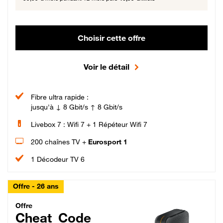
Choisir cette offre
Voir le détail
Fibre ultra rapide :
jusqu'à ↓ 8 Gbit/s ↑ 8 Gbit/s
Livebox 7 : Wifi 7 + 1 Répéteur Wifi 7
200 chaînes TV +
Eurosport 1
1 Décodeur TV 6
Offre - 26 ans
Cheat_Code Fibre_18_26
Offre
Cheat_Code