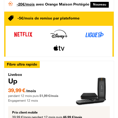
-20€/mois
avec Orange Maison Protégée
Nouveau
-5€/mois de remise par plateforme
Fibre ultra rapide
Livebox Up Fibre
Livebox
Up
39,99 € par mois pendant 12 mois puis 51,99 € par mois, Engagement 12 moi
39,99 €
/mois
pendant 12 mois puis
51,99 €/mois
Engagement 12 mois
Prix client mobile
39,99 €/mois
pendant 12 mois puis
46,99 €/mois