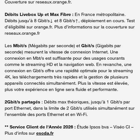
Couverture sur reseaux.orange.fr.
Débits Livebox Up et Max Fibre :
En France métropolitaine.
Débits jusqu’à 8 Gbit/s↓ et 8 Gbit/s↑, déploiement en cours. Test
d’éligibilité sur orange.fr. Plus d’informations sur la couverture sur
reseaux.orange.fr
Les
Mbit/s
(Mégabits par seconde) et
Gbit/s
(Gigabits par
seconde) mesurent la vitesse de connexion Internet. Une
connexion en Mbt/s est suffisante pour des usages courants
comme le streaming HD et la navigation web. En revanche, une
connexion en Gbt/s offre une rapidité optimale pour le streaming
4K, les téléchargements très rapides et la gestion de plusieurs
appareils connectés simultanément. Plus la vitesse est élevée,
plus votre expérience en ligne sera fluide et performante.
2Gbit/s partagés
: Débits max théoriques, jusqu’à 1 Gbit/s par
port Ethernet, dans la limite de 2 Gbit/s utilisés simultanément sur
l’ensemble des ports Ethernet et en Wi-Fi.
** Service Client de l'Année 2026 :
Étude Ipsos bva – Viséo CI –
Plus d'infos sur
escda.fr