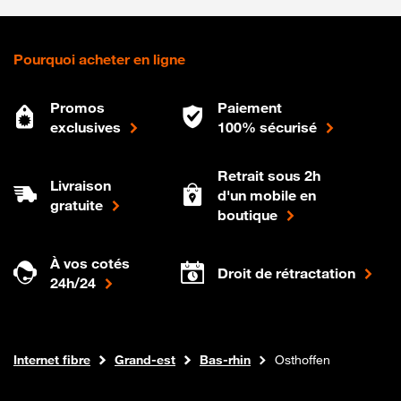
Pourquoi acheter en ligne
Promos
Paiement
exclusives
100% sécurisé
Retrait sous 2h
Livraison
d'un mobile en
gratuite
boutique
À vos cotés
Droit de rétractation
24h/24
Boutique Orange
Internet fibre
Grand-est
Bas-rhin
Osthoffen