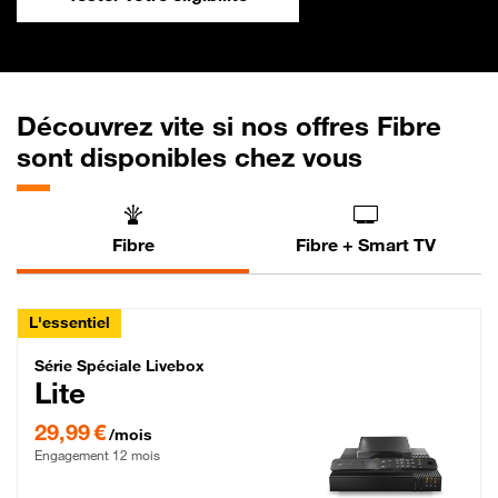
Découvrez vite si nos offres Fibre
sont disponibles chez vous
Fibre
Fibre + Smart TV
L'essentiel
Série Spéciale Livebox Lite Fibre
Série Spéciale Livebox
Lite
29,99 € par mois , Engagement 12 mois
29,99 €
/mois
Engagement 12 mois