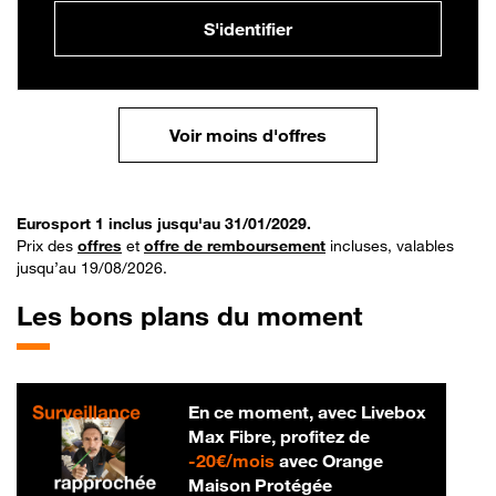
S'identifier
Voir moins d'offres
Eurosport 1 inclus jusqu'au 31/01/2029.
Prix des
offres
et
offre de remboursement
incluses, valables
jusqu’au 19/08/2026.
Les bons plans du moment
En ce moment, avec Livebox
Max Fibre, profitez de
20 € par mois
-
20€/mois
avec Orange
Maison Protégée