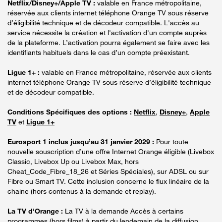
Netflix/Disney+/Apple TV :
valable en France métropolitaine,
réservée aux clients internet téléphone Orange TV sous réserve
d’éligibilité technique et de décodeur compatible. L'accès au
service nécessite la création et l'activation d'un compte auprès
de la plateforme. L’activation pourra également se faire avec les
identifiants habituels dans le cas d’un compte préexistant.
Ligue 1+ :
valable en France métropolitaine, réservée aux clients
internet téléphone Orange TV sous réserve d’éligibilité technique
et de décodeur compatible.
Conditions Spécifiques des options :
Netflix
,
Disney+
,
Apple
TV
et
Ligue 1+
Eurosport 1 inclus jusqu’au 31 janvier 2029 :
Pour toute
nouvelle souscription d’une offre Internet Orange éligible (Livebox
Classic, Livebox Up ou Livebox Max, hors
Cheat_Code_Fibre_18_26 et Séries Spéciales), sur ADSL ou sur
Fibre ou Smart TV. Cette inclusion concerne le flux linéaire de la
chaine (hors contenus à la demande et replay).
La TV d'Orange :
La TV à la demande Accès à certains
programmes (hors films) à partir du lendemain de la diffusion