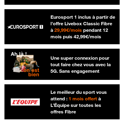
Eurosport 1 inclus à partir de
l’offre Livebox Classic Fibre
29,99 € par mois
à
29,99€/mois
pendant 12
42,99 € par m
mois puis
42,99€/mois
Une super connexion pour
tout faire chez vous avec la
5G. Sans engagement
Le meilleur du sport vous
attend :
1 mois offert
à
L’Équipe sur toutes les
offres Fibre