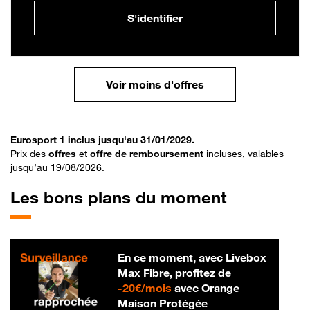
S'identifier
Voir moins d'offres
Eurosport 1 inclus jusqu'au 31/01/2029.
Prix des
offres
et
offre de remboursement
incluses, valables
jusqu’au 19/08/2026.
Les bons plans du moment
En ce moment, avec Livebox
Max Fibre, profitez de
20 € par mois
-
20€/mois
avec Orange
Maison Protégée