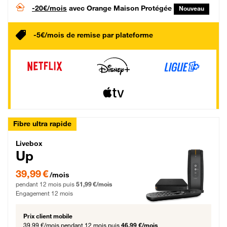
-20€/mois
avec Orange Maison Protégée
Nouveau
-5€/mois de remise par plateforme
Fibre ultra rapide
Livebox Up Fibre
Livebox
Up
39,99 € par mois pendant 12 mois puis 51,99 € par mois, Engagement 12 moi
39,99 €
/mois
pendant 12 mois puis
51,99 €/mois
Engagement 12 mois
Prix client mobile
39,99 €/mois
pendant 12 mois puis
46,99 €/mois