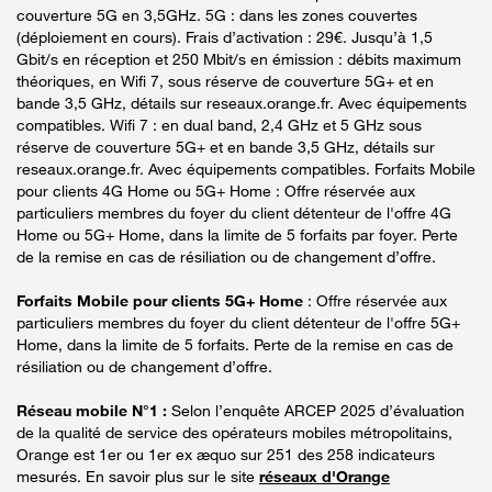
couverture 5G en 3,5GHz. 5G : dans les zones couvertes
(déploiement en cours). Frais d’activation : 29€. Jusqu’à 1,5
Gbit/s en réception et 250 Mbit/s en émission : débits maximum
théoriques, en Wifi 7, sous réserve de couverture 5G+ et en
bande 3,5 GHz, détails sur reseaux.orange.fr. Avec équipements
compatibles. Wifi 7 : en dual band, 2,4 GHz et 5 GHz sous
réserve de couverture 5G+ et en bande 3,5 GHz, détails sur
reseaux.orange.fr. Avec équipements compatibles. Forfaits Mobile
pour clients 4G Home ou 5G+ Home : Offre réservée aux
particuliers membres du foyer du client détenteur de l'offre 4G
Home ou 5G+ Home, dans la limite de 5 forfaits par foyer. Perte
de la remise en cas de résiliation ou de changement d’offre.
Forfaits Mobile pour clients 5G+ Home
: Offre réservée aux
particuliers membres du foyer du client détenteur de l'offre 5G+
Home, dans la limite de 5 forfaits. Perte de la remise en cas de
résiliation ou de changement d’offre.
Réseau mobile N°1 :
Selon l’enquête ARCEP 2025 d’évaluation
de la qualité de service des opérateurs mobiles métropolitains,
Orange est 1er ou 1er ex æquo sur 251 des 258 indicateurs
mesurés. En savoir plus sur le site
réseaux d'Orange