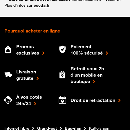
Plus d'infos sur
escda.fr
Pourquoi acheter en ligne
Promos
Paiement
exclusives
100% sécurisé
Retrait sous 2h
Livraison
d'un mobile en
gratuite
boutique
À vos cotés
Droit de rétractation
24h/24
Boutique Orange
Internet fibre
Grand-est
Bas-rhin
Kuttolsheim