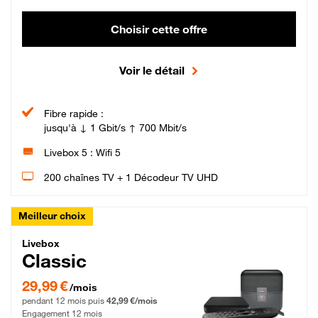
Choisir cette offre
Voir le détail
Fibre rapide :
jusqu'à ↓ 1 Gbit/s ↑ 700 Mbit/s
Livebox 5 : Wifi 5
200 chaînes TV + 1 Décodeur TV UHD
Meilleur choix
Livebox Classic Fibre
Livebox
Classic
29,99 € par mois pendant 12 mois puis 42,99 € par mois, Engagement 12 moi
29,99 €
/mois
pendant 12 mois puis
42,99 €/mois
Engagement 12 mois