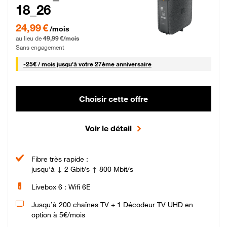
18_26
24,99 € par mois pendant 0 mois puis 49,99 € par mois, Sans engagement
24,99 €
/mois
au lieu de
49,99 €/mois
Sans engagement
25 € par mois
-
25€ / mois
jusqu'à votre 27ème anniversaire
Choisir cette offre
Voir le détail
Fibre très rapide :
jusqu'à ↓ 2 Gbit/s ↑ 800 Mbit/s
Livebox 6 : Wifi 6E
Jusqu’à 200 chaînes TV + 1 Décodeur TV UHD en
option à 5€/mois