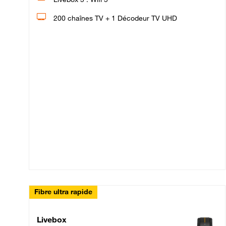
200 chaînes TV + 1 Décodeur TV UHD
Fibre ultra rapide
Livebox Up Fibre
Livebox