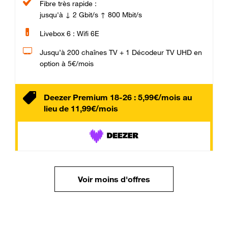
Fibre très rapide :
jusqu'à ↓ 2 Gbit/s ↑ 800 Mbit/s
Livebox 6 : Wifi 6E
Jusqu’à 200 chaînes TV + 1 Décodeur TV UHD en
option à 5€/mois
Deezer Premium 18-26 : 5,99€/mois au
lieu de 11,99€/mois
Voir moins d'offres