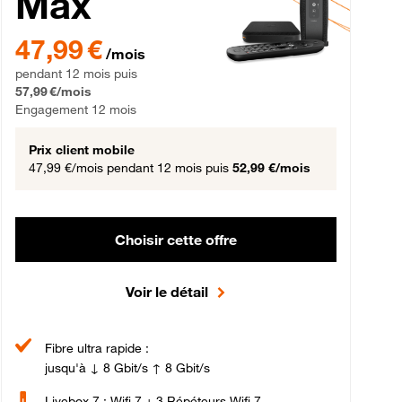
Max
gement 12 mois
47,99 € par mois pendant 12 mois puis 57,99 € par mois, Engageme
47,99 €
/mois
pendant 12 mois puis
57,99 €/mois
Engagement 12 mois
Prix client mobile
47,99 €/mois
pendant 12 mois puis
52,99 €/mois
Choisir cette offre
Voir le détail
Fibre ultra rapide :
jusqu'à ↓ 8 Gbit/s ↑ 8 Gbit/s
Livebox 7 : Wifi 7 + 3 Répéteurs Wifi 7