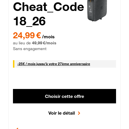
Cheat_Code
18_26
 Engagement 12 mois
24,99 € par mois pendant 0 mois puis 49,99 € par mois, Sans 
24,99 €
/mois
au lieu de
49,99 €/mois
Sans engagement
25 € par mois
-
25€ / mois
jusqu'à votre 27ème anniversaire
Choisir cette offre
Voir le détail