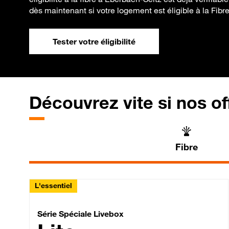
dès maintenant si votre logement est éligible à la Fibr
Tester votre éligibilité
Découvrez vite si nos of
Fibre
L'essentiel
Série Spéciale Livebox 
Série Spéciale Livebox