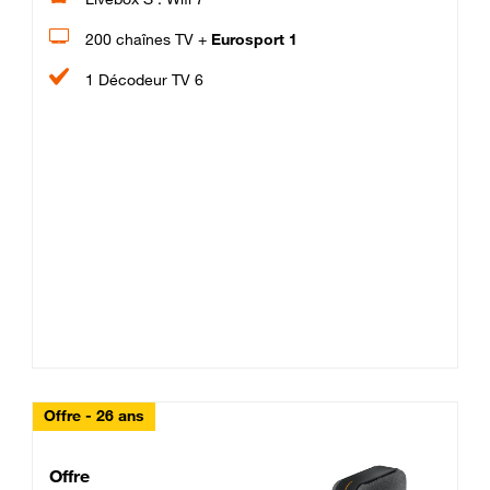
200 chaînes TV +
Eurosport 1
1 Décodeur TV 6
Offre - 26 ans
Cheat_Code Fibre_18_26
Offre