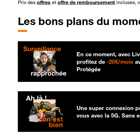
Prix des
offres
et
offre de remboursement
incluses, 
Les bons plans du mom
En ce moment, avec Liv
20
profitez de
-
20€/mois
av
Protégée
Une super connexion po
vous avec la 5G. Sans