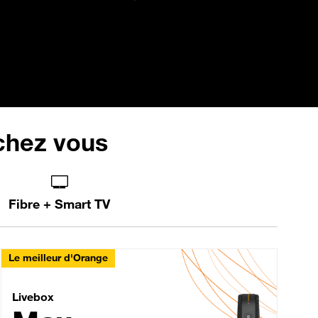
 chez vous
Fibre + Smart TV
Le meilleur d'Orange
Livebox Max Fibre
Livebox