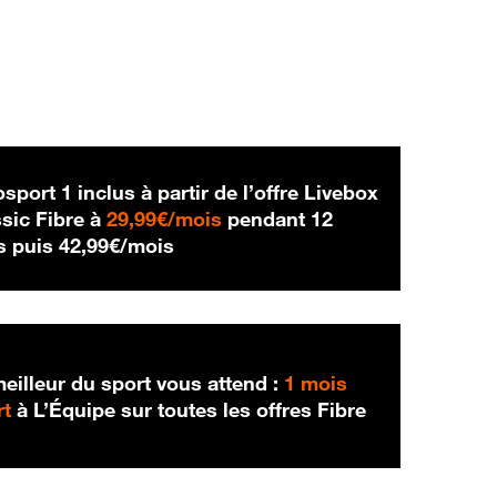
sport 1 inclus à partir de l’offre Livebox
29,99 € par mois
sic Fibre à
29,99€/mois
pendant 12
42,99 € par mois
s puis
42,99€/mois
eilleur du sport vous attend :
1 mois
rt
à L’Équipe sur toutes les offres Fibre