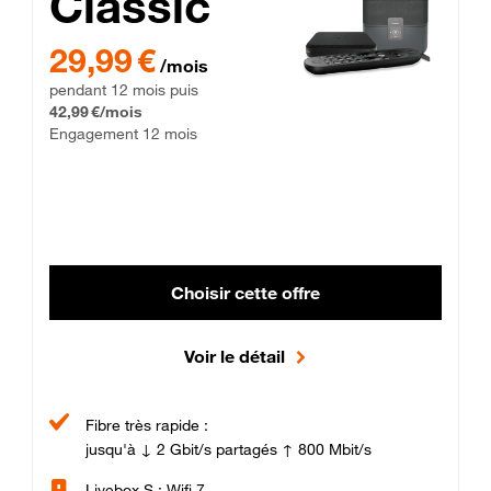
Classic
29,99 € par mois pendant 12 mois puis 42,99 € par mois, Enga
29,99 €
/mois
pendant 12 mois puis
42,99 €/mois
Engagement 12 mois
Choisir cette offre
Voir le détail
Fibre très rapide :
jusqu'à ↓ 2 Gbit/s partagés ↑ 800 Mbit/s
Livebox S : Wifi 7