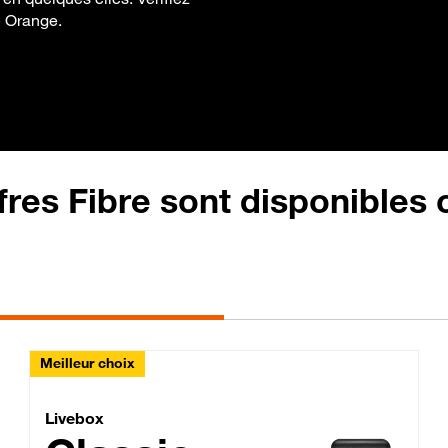
e Orange.
fres Fibre sont disponibles
Meilleur choix
Lite Fibre
Livebox Classic Fibre
Livebox