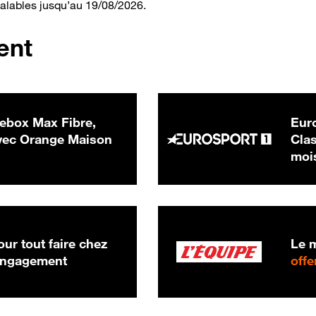
valables jusqu’au 19/08/2026.
ent
ebox Max Fibre,
Euro
 € par mois
ec Orange Maison
Clas
moi
ur tout faire chez
Le m
 engagement
offe