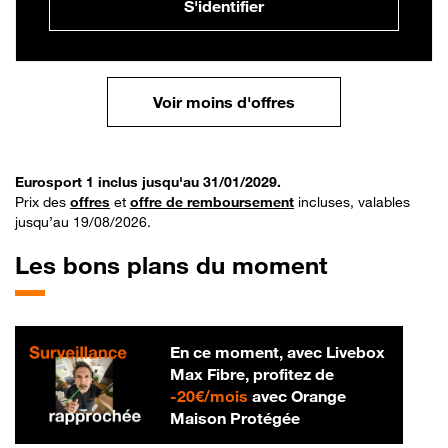
S'identifier
Voir moins d'offres
Eurosport 1 inclus jusqu'au 31/01/2029.
Prix des
offres
et
offre de remboursement
incluses, valables
jusqu’au 19/08/2026.
Les bons plans du moment
En ce moment, avec Livebox
Max Fibre, profitez de
20 € par mois
-
20€/mois
avec Orange
Maison Protégée