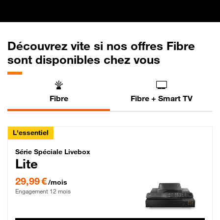
Découvrez vite si nos offres Fibre
sont disponibles chez vous
Fibre
Fibre + Smart TV
L'essentiel
Série Spéciale Livebox Lite Fibre
Série Spéciale Livebox
Lite
29,99 € par mois , Engagement 12 mois
29,99 €
/mois
Engagement 12 mois