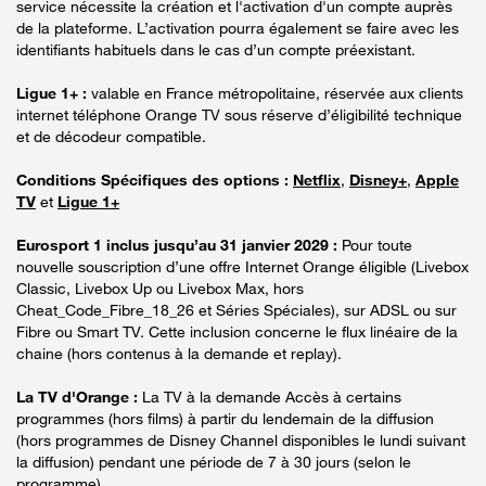
service nécessite la création et l'activation d'un compte auprès
de la plateforme. L’activation pourra également se faire avec les
identifiants habituels dans le cas d’un compte préexistant.
Ligue 1+ :
valable en France métropolitaine, réservée aux clients
internet téléphone Orange TV sous réserve d’éligibilité technique
et de décodeur compatible.
Conditions Spécifiques des options :
Netflix
,
Disney+
,
Apple
TV
et
Ligue 1+
Eurosport 1 inclus jusqu’au 31 janvier 2029 :
Pour toute
nouvelle souscription d’une offre Internet Orange éligible (Livebox
Classic, Livebox Up ou Livebox Max, hors
Cheat_Code_Fibre_18_26 et Séries Spéciales), sur ADSL ou sur
Fibre ou Smart TV. Cette inclusion concerne le flux linéaire de la
chaine (hors contenus à la demande et replay).
La TV d'Orange :
La TV à la demande Accès à certains
programmes (hors films) à partir du lendemain de la diffusion
(hors programmes de Disney Channel disponibles le lundi suivant
la diffusion) pendant une période de 7 à 30 jours (selon le
programme).