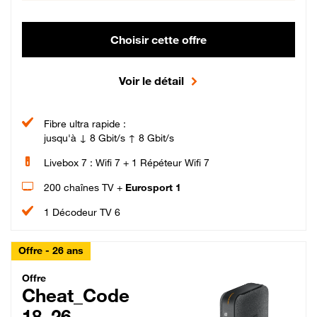
Choisir cette offre
Voir le détail
Fibre ultra rapide :
jusqu'à ↓ 8 Gbit/s ↑ 8 Gbit/s
Livebox 7 : Wifi 7 + 1 Répéteur Wifi 7
200 chaînes TV +
Eurosport 1
1 Décodeur TV 6
Offre - 26 ans
Cheat_Code Fibre_18_26
Offre
Cheat_Code
18_26