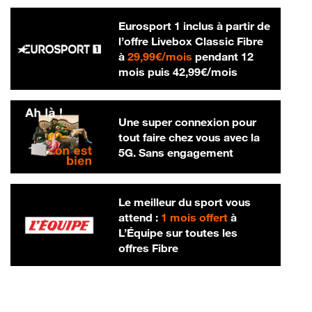
Eurosport 1 inclus à partir de
l’offre Livebox Classic Fibre
29,99 € par mois
à
29,99€/mois
pendant 12
42,99 € par m
mois puis
42,99€/mois
Une super connexion pour
tout faire chez vous avec la
5G. Sans engagement
Le meilleur du sport vous
attend :
1 mois offert
à
L’Équipe sur toutes les
offres Fibre