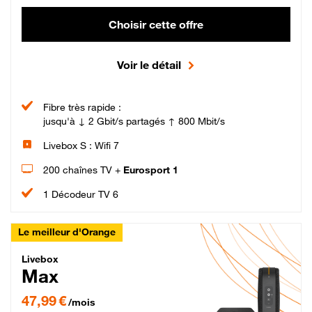
Choisir cette offre
Voir le détail
Fibre très rapide :
jusqu'à ↓ 2 Gbit/s partagés ↑ 800 Mbit/s
Livebox S : Wifi 7
200 chaînes TV +
Eurosport 1
1 Décodeur TV 6
Le meilleur d'Orange
Livebox Max Fibre
Livebox
Max
47,99 € par mois pendant 12 mois puis 57,99 € par mois, Engagement 12 moi
47,99 €
/mois