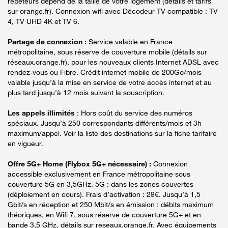
répéteurs dépend de la taille de votre logement (détails et tarifs
sur orange.fr). Connexion wifi avec Décodeur TV compatible : TV
4, TV UHD 4K et TV 6.
Partage de connexion :
Service valable en France
métropolitaine, sous réserve de couverture mobile (détails sur
réseaux.orange.fr), pour les nouveaux clients Internet ADSL avec
rendez-vous ou Fibre. Crédit internet mobile de 200Go/mois
valable jusqu'à la mise en service de votre accès internet et au
plus tard jusqu'à 12 mois suivant la souscription.
Les appels illimités
: Hors coût du service des numéros
spéciaux. Jusqu’à 250 correspondants différents/mois et 3h
maximum/appel. Voir la liste des destinations sur la fiche tarifaire
en vigueur.
Offre 5G+ Home (Flybox 5G+ nécessaire) :
Connexion
accessible exclusivement en France métropolitaine sous
couverture 5G en 3,5GHz. 5G : dans les zones couvertes
(déploiement en cours). Frais d’activation : 29€. Jusqu’à 1,5
Gbit/s en réception et 250 Mbit/s en émission : débits maximum
théoriques, en Wifi 7, sous réserve de couverture 5G+ et en
bande 3,5 GHz, détails sur reseaux.orange.fr. Avec équipements