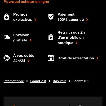
Pourquoi acheter en ligne
Promos
Paiement
exclusives
100% sécurisé
Retrait sous 2h
Livraison
d'un mobile en
gratuite
boutique
À vos cotés
Droit de rétractation
24h/24
Boutique Orange
Internet fibre
Grand-est
Bas-rhin
Lochwiller