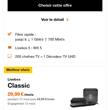
Choisir cette offre
Voir le détail
Fibre rapide :
jusqu'à ↓ 1 Gbit/s ↑ 700 Mbit/s
Livebox 5 : Wifi 5
200 chaînes TV + 1 Décodeur TV UHD
Meilleur choix
Livebox Classic Fibre
Livebox
Classic
29,99 € par mois pendant 12 mois puis 42,99 € par mois, Engagement 12 moi
29,99 €
/mois
pendant 12 mois puis
42,99 €/mois
Engagement 12 mois