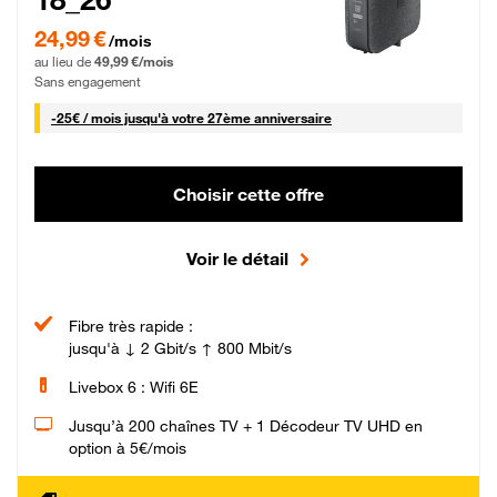
24,99 € par mois pendant 0 mois puis 49,99 € par mois, Sans engagement
24,99 €
/mois
au lieu de
49,99 €/mois
Sans engagement
25 € par mois
-
25€ / mois
jusqu'à votre 27ème anniversaire
Choisir cette offre
Voir le détail
Fibre très rapide :
jusqu'à ↓ 2 Gbit/s ↑ 800 Mbit/s
Livebox 6 : Wifi 6E
Jusqu’à 200 chaînes TV + 1 Décodeur TV UHD en
option à 5€/mois