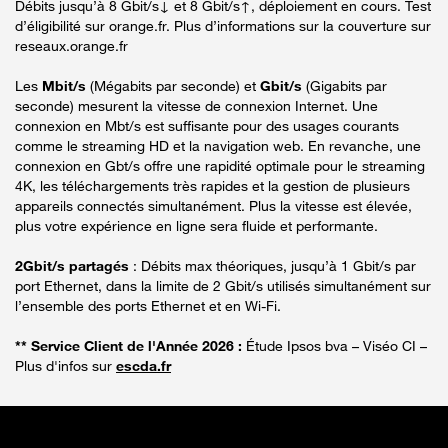
Débits jusqu’à 8 Gbit/s↓ et 8 Gbit/s↑, déploiement en cours. Test
d’éligibilité sur orange.fr. Plus d’informations sur la couverture sur
reseaux.orange.fr
Les
Mbit/s
(Mégabits par seconde) et
Gbit/s
(Gigabits par
seconde) mesurent la vitesse de connexion Internet. Une
connexion en Mbt/s est suffisante pour des usages courants
comme le streaming HD et la navigation web. En revanche, une
connexion en Gbt/s offre une rapidité optimale pour le streaming
4K, les téléchargements très rapides et la gestion de plusieurs
appareils connectés simultanément. Plus la vitesse est élevée,
plus votre expérience en ligne sera fluide et performante.
2Gbit/s partagés
: Débits max théoriques, jusqu’à 1 Gbit/s par
port Ethernet, dans la limite de 2 Gbit/s utilisés simultanément sur
l’ensemble des ports Ethernet et en Wi-Fi.
** Service Client de l'Année 2026 :
Étude Ipsos bva – Viséo CI –
Plus d'infos sur
escda.fr