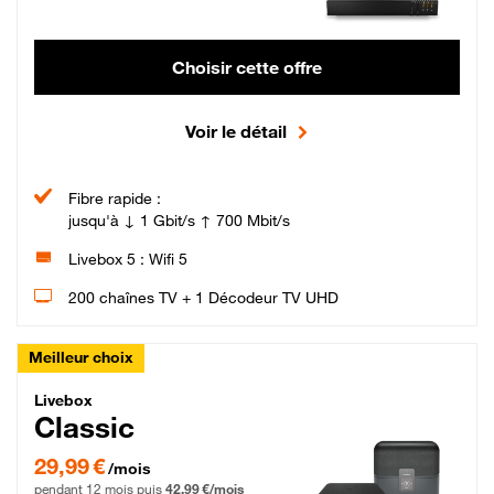
Choisir cette offre
Voir le détail
Fibre rapide :
jusqu'à ↓ 1 Gbit/s ↑ 700 Mbit/s
Livebox 5 : Wifi 5
200 chaînes TV + 1 Décodeur TV UHD
Meilleur choix
Livebox Classic Fibre
Livebox
Classic
29,99 € par mois pendant 12 mois puis 42,99 € par mois, Engagement 12 moi
29,99 €
/mois
pendant 12 mois puis
42,99 €/mois