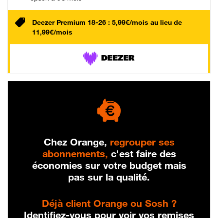
Deezer Premium 18-26 : 5,99€/mois au lieu de
11,99€/mois
Chez Orange,
regrouper ses
abonnements,
c'est faire des
économies sur votre budget mais
pas sur la qualité.
Déjà client Orange ou Sosh ?
Identifiez-vous pour voir vos remises