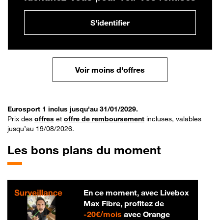
S'identifier
Voir moins d'offres
Eurosport 1 inclus jusqu'au 31/01/2029.
Prix des
offres
et
offre de remboursement
incluses, valables
jusqu’au 19/08/2026.
Les bons plans du moment
En ce moment, avec Livebox
Max Fibre, profitez de
20 € par mois
-
20€/mois
avec Orange