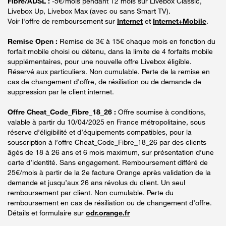
Fibre/ADSL :
-5€/mois pendant 12 mois sur Livebox Classic,
Livebox Up, Livebox Max (avec ou sans Smart TV).
Voir l'offre de remboursement sur
Internet
et
Internet+Mobile
.
Remise Open :
Remise de 3€ à 15€ chaque mois en fonction du
forfait mobile choisi ou détenu, dans la limite de 4 forfaits mobile
supplémentaires, pour une nouvelle offre Livebox éligible.
Réservé aux particuliers. Non cumulable. Perte de la remise en
cas de changement d'offre, de résiliation ou de demande de
suppression par le client internet.
Offre Cheat_Code_Fibre_18_26 :
Offre soumise à conditions,
valable à partir du 10/04/2025 en France métropolitaine, sous
réserve d’éligibilité et d’équipements compatibles, pour la
souscription à l’offre Cheat_Code_Fibre_18_26 par des clients
âgés de 18 à 26 ans et 6 mois maximum, sur présentation d’une
carte d’identité. Sans engagement. Remboursement différé de
25€/mois à partir de la 2e facture Orange après validation de la
demande et jusqu’aux 26 ans révolus du client. Un seul
remboursement par client. Non cumulable. Perte du
remboursement en cas de résiliation ou de changement d’offre.
Détails et formulaire sur
odr.orange.fr