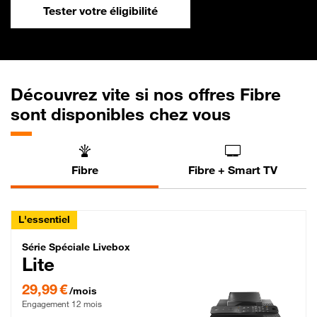
Tester votre éligibilité
Découvrez vite si nos offres Fibre
sont disponibles chez vous
Fibre
Fibre + Smart TV
L'essentiel
Série Spéciale Livebox Lite Fibre
Série Spéciale Livebox
Lite
29,99 € par mois , Engagement 12 mois
29,99 €
/mois
Engagement 12 mois