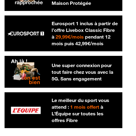
Maison Protégée
Eurosport 1 inclus à partir de
l’offre Livebox Classic Fibre
29,99 € par mois
à
29,99€/mois
pendant 12
42,99 € par m
mois puis
42,99€/mois
Une super connexion pour
tout faire chez vous avec la
5G. Sans engagement
Le meilleur du sport vous
attend :
1 mois offert
à
L’Équipe sur toutes les
offres Fibre