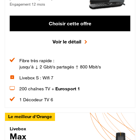
Engagement 12 mois
Choisir cette offre
Voir le détail
Fibre très rapide :
jusqu'à ↓ 2 Gbit/s partagés ↑ 800 Mbit/s
Livebox S : Wifi 7
200 chaînes TV +
Eurosport 1
1 Décodeur TV 6
Le meilleur d'Orange
Livebox Max Fibre
Livebox
Max