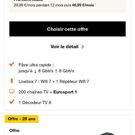
39,99 €/mois
pendant 12 mois puis
46,99 €/mois
Choisir cette offre
Voir le détail
Fibre ultra rapide :
jusqu'à ↓ 8 Gbit/s ↑ 8 Gbit/s
Livebox 7 : Wifi 7 + 1 Répéteur Wifi 7
200 chaînes TV +
Eurosport 1
1 Décodeur TV 6
Offre - 26 ans
Cheat_Code Fibre_18_26
Offre