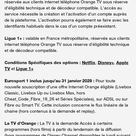
réservée aux clients internet téléphone Orange TV sous réserve
d’éligibilité technique et de décodeur compatible. L'accès au
service nécessite la création et l'activation d'un compte auprès
de la plateforme. L’activation pourra également se faire avec les
identifiants habituels dans le cas d’un compte préexistant.
Ligue 1+ :
valable en France métropolitaine, réservée aux clients
internet téléphone Orange TV sous réserve d’éligibilité technique
et de décodeur compatible.
Conditions Spécifiques des options :
Netflix
,
Disney+
,
Apple
TV
et
Ligue 1+
Eurosport 1 inclus jusqu’au 31 janvier 2029 :
Pour toute
nouvelle souscription d’une offre Internet Orange éligible (Livebox
Classic, Livebox Up ou Livebox Max, hors
Cheat_Code_Fibre_18_26 et Séries Spéciales), sur ADSL ou sur
Fibre ou Smart TV. Cette inclusion concerne le flux linéaire de la
chaine (hors contenus à la demande et replay).
La TV d'Orange :
La TV à la demande Accès à certains
programmes (hors films) à partir du lendemain de la diffusion
(hors programmes de Disney Channel disponibles le lundi suivant