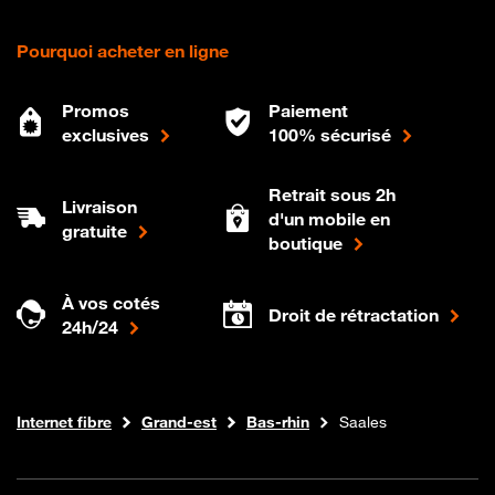
Pourquoi acheter en ligne
Promos
Paiement
exclusives
100% sécurisé
Retrait sous 2h
Livraison
d'un mobile en
gratuite
boutique
À vos cotés
Droit de rétractation
24h/24
Boutique Orange
Internet fibre
Grand-est
Bas-rhin
Saales