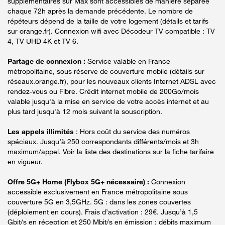
supplémentaires sur Max sont accessibles de manière séparée
chaque 72h après la demande précédente. Le nombre de
répéteurs dépend de la taille de votre logement (détails et tarifs
sur orange.fr). Connexion wifi avec Décodeur TV compatible : TV
4, TV UHD 4K et TV 6.
Partage de connexion :
Service valable en France
métropolitaine, sous réserve de couverture mobile (détails sur
réseaux.orange.fr), pour les nouveaux clients Internet ADSL avec
rendez-vous ou Fibre. Crédit internet mobile de 200Go/mois
valable jusqu'à la mise en service de votre accès internet et au
plus tard jusqu'à 12 mois suivant la souscription.
Les appels illimités
: Hors coût du service des numéros
spéciaux. Jusqu’à 250 correspondants différents/mois et 3h
maximum/appel. Voir la liste des destinations sur la fiche tarifaire
en vigueur.
Offre 5G+ Home (Flybox 5G+ nécessaire) :
Connexion
accessible exclusivement en France métropolitaine sous
couverture 5G en 3,5GHz. 5G : dans les zones couvertes
(déploiement en cours). Frais d’activation : 29€. Jusqu’à 1,5
Gbit/s en réception et 250 Mbit/s en émission : débits maximum