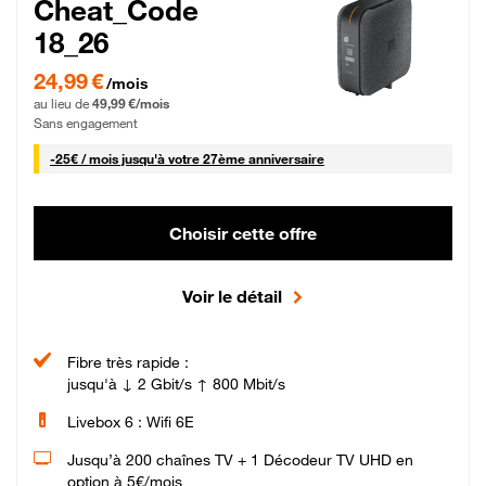
Cheat_Code
18_26
24,99 € par mois pendant 0 mois puis 49,99 € par mois, Sans engagement
24,99 €
/mois
au lieu de
49,99 €/mois
Sans engagement
25 € par mois
-
25€ / mois
jusqu'à votre 27ème anniversaire
Choisir cette offre
Voir le détail
Fibre très rapide :
jusqu'à ↓ 2 Gbit/s ↑ 800 Mbit/s
Livebox 6 : Wifi 6E
Jusqu’à 200 chaînes TV + 1 Décodeur TV UHD en
option à 5€/mois