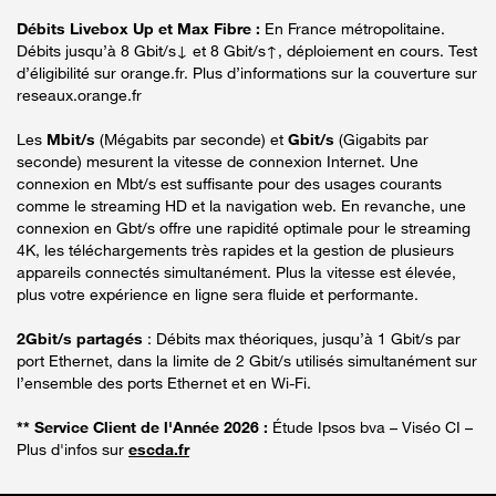
Débits Livebox Up et Max Fibre :
En France métropolitaine.
Débits jusqu’à 8 Gbit/s↓ et 8 Gbit/s↑, déploiement en cours. Test
d’éligibilité sur orange.fr. Plus d’informations sur la couverture sur
reseaux.orange.fr
Les
Mbit/s
(Mégabits par seconde) et
Gbit/s
(Gigabits par
seconde) mesurent la vitesse de connexion Internet. Une
connexion en Mbt/s est suffisante pour des usages courants
comme le streaming HD et la navigation web. En revanche, une
connexion en Gbt/s offre une rapidité optimale pour le streaming
4K, les téléchargements très rapides et la gestion de plusieurs
appareils connectés simultanément. Plus la vitesse est élevée,
plus votre expérience en ligne sera fluide et performante.
2Gbit/s partagés
: Débits max théoriques, jusqu’à 1 Gbit/s par
port Ethernet, dans la limite de 2 Gbit/s utilisés simultanément sur
l’ensemble des ports Ethernet et en Wi-Fi.
** Service Client de l'Année 2026 :
Étude Ipsos bva – Viséo CI –
Plus d'infos sur
escda.fr