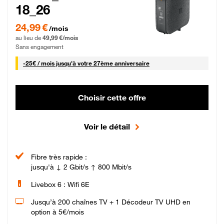
18_26
24,99 € par mois pendant 0 mois puis 49,99 € par mois, Sans engagement
24,99 €
/mois
au lieu de
49,99 €/mois
Sans engagement
25 € par mois
-
25€ / mois
jusqu'à votre 27ème anniversaire
Choisir cette offre
Voir le détail
Fibre très rapide :
jusqu'à ↓ 2 Gbit/s ↑ 800 Mbit/s
Livebox 6 : Wifi 6E
Jusqu’à 200 chaînes TV + 1 Décodeur TV UHD en
option à 5€/mois