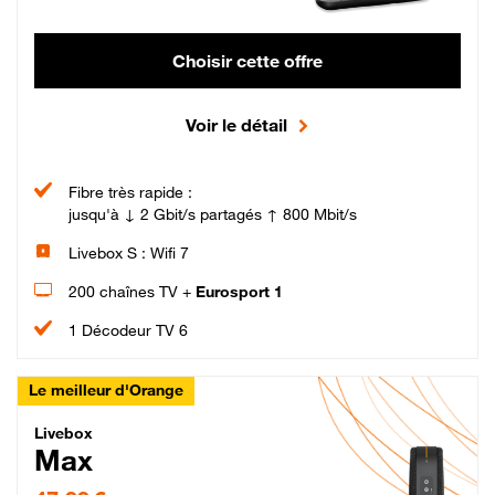
Choisir cette offre
Voir le détail
Fibre très rapide :
jusqu'à ↓ 2 Gbit/s partagés ↑ 800 Mbit/s
Livebox S : Wifi 7
200 chaînes TV +
Eurosport 1
1 Décodeur TV 6
Le meilleur d'Orange
Livebox Max Fibre
Livebox
Max
47,99 € par mois pendant 12 mois puis 57,99 € par mois, Engagement 12 moi