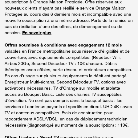
souscription à Orange Maison Protégée. Offre réservée aux
nouveaux clients n’ayant pas résilié le service Orange Maison
Protégée au cours des 6 derniers mois et incompatible avec une
nouvelle souscription à une même adresse. Perte de la remise en
cas de résiliation d’une des offres, de déménagement ou de
cession.
En savoir plus
.
Offres soumises à conditions avec engagement 12 mois
valables en France métropolitaine sous réserve d’éligibilité et de
couverture, avec équipements compatibles. (Répéteur Wifi,
Airbox 20Go, Second Décodeur TV : 10€ chacun). Débits
théoriques avec câbles, carte réseau et ordinateurs compatibles.
En cas d’usage sur plusieurs équipements le débit est partagé.
Enregistreur Multi-écrans, Second Décodeur TV, options avec
activations nécessaires. TV d’Orange sur mobile et tablette :
accès au Bouquet Basic. Liste des chaînes TV susceptibles
d’évolution. Ne sont pas compris dans le bouquet basic : les
services et contenus payants et sportifs en direct. UHD 4K : avec
TV et contenus compatibles. Frais de construction pour
raccordement ADSL/VDSL, en cas de déplacement technicien
nécessaire (diagnostiqué au moment de la souscription) : 119€.
Offres Livebox + Smart TV
soumises à conditions avec