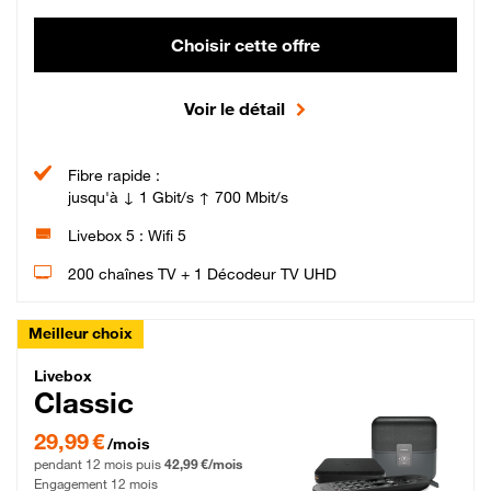
Choisir cette offre
Voir le détail
Fibre rapide :
jusqu'à ↓ 1 Gbit/s ↑ 700 Mbit/s
Livebox 5 : Wifi 5
200 chaînes TV + 1 Décodeur TV UHD
Meilleur choix
Livebox Classic Fibre
Livebox
Classic
29,99 € par mois pendant 12 mois puis 42,99 € par mois, Engagement 12 moi
29,99 €
/mois
pendant 12 mois puis
42,99 €/mois
Engagement 12 mois