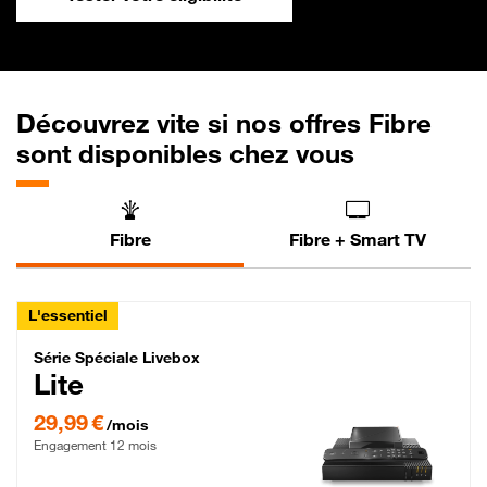
Découvrez vite si nos offres Fibre
sont disponibles chez vous
Fibre
Fibre + Smart TV
L'essentiel
Série Spéciale Livebox Lite Fibre
Série Spéciale Livebox
Lite
29,99 € par mois , Engagement 12 mois
29,99 €
/mois
Engagement 12 mois