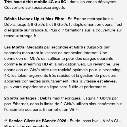
Très haut débit mobile 4G ou 5G :
dans les zones déployées.
Couverture sur reseaux.orange.fr.
Débits Livebox Up et Max Fibre :
En France métropolitaine.
Débits jusqu’à 8 Gbit/s↓ et 8 Gbit/s↑, déploiement en cours. Test
d’éligibilité sur orange.fr. Plus d’informations sur la couverture sur
reseaux.orange.fr
Les
Mbit/s
(Mégabits par seconde) et
Gbit/s
(Gigabits par
seconde) mesurent la vitesse de connexion Internet. Une
connexion en Mbt/s est suffisante pour des usages courants
comme le streaming HD et la navigation web. En revanche, une
connexion en Gbt/s offre une rapidité optimale pour le streaming
4K, les téléchargements très rapides et la gestion de plusieurs
appareils connectés simultanément. Plus la vitesse est élevée,
plus votre expérience en ligne sera fluide et performante.
2Gbit/s partagés
: Débits max théoriques, jusqu’à 1 Gbit/s par
port Ethernet, dans la limite de 2 Gbit/s utilisés simultanément sur
l’ensemble des ports Ethernet et en Wi-Fi.
** Service Client de l'Année 2026 :
Étude Ipsos bva – Viséo CI –
Plus d'infos sur
escda.fr