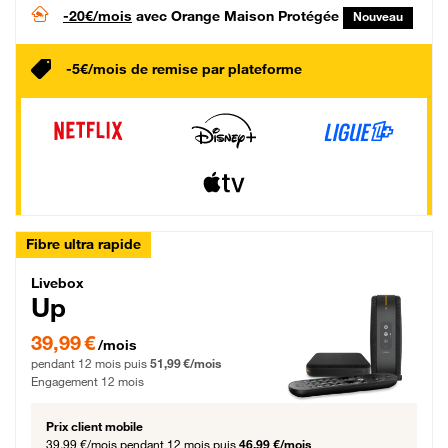
-20€/mois
avec Orange Maison Protégée
Nouveau
-5€/mois de remise par plateforme
Fibre ultra rapide
Livebox Up Fibre
Livebox
Up
39,99 € par mois pendant 12 mois puis 51,99 € par mois, Engagement 12 moi
39,99 €
/mois
pendant 12 mois puis
51,99 €/mois
Engagement 12 mois
Prix client mobile
39,99 €/mois
pendant 12 mois puis
46,99 €/mois