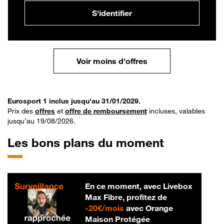
S'identifier
Voir moins d'offres
Eurosport 1 inclus jusqu'au 31/01/2029.
Prix des
offres
et
offre de remboursement
incluses, valables
jusqu’au 19/08/2026.
Les bons plans du moment
En ce moment, avec Livebox
Max Fibre, profitez de
20 € par mois
-
20€/mois
avec Orange
Maison Protégée