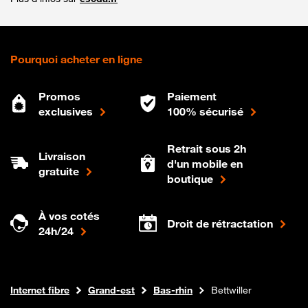
Pourquoi acheter en ligne
Promos
Paiement
exclusives
100% sécurisé
Retrait sous 2h
Livraison
d'un mobile en
gratuite
boutique
À vos cotés
Droit de rétractation
24h/24
Boutique Orange
Internet fibre
Grand-est
Bas-rhin
Bettwiller