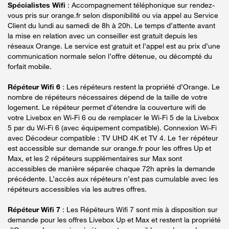
Spécialistes Wifi
: Accompagnement téléphonique sur rendez-
vous pris sur orange.fr selon disponibilité ou via appel au Service
Client du lundi au samedi de 8h à 20h. Le temps d’attente avant
la mise en relation avec un conseiller est gratuit depuis les
réseaux Orange. Le service est gratuit et l’appel est au prix d’une
communication normale selon l’offre détenue, ou décompté du
forfait mobile.
Répéteur Wifi 6
: Les répéteurs restent la propriété d’Orange. Le
nombre de répéteurs nécessaires dépend de la taille de votre
logement. Le répéteur permet d’étendre la couverture wifi de
votre Livebox en Wi-Fi 6 ou de remplacer le Wi-Fi 5 de la Livebox
5 par du Wi-Fi 6 (avec équipement compatible). Connexion Wi-Fi
avec Décodeur compatible : TV UHD 4K et TV 4. Le 1er répéteur
est accessible sur demande sur orange.fr pour les offres Up et
Max, et les 2 répéteurs supplémentaires sur Max sont
accessibles de manière séparée chaque 72h après la demande
précédente. L’accès aux répéteurs n’est pas cumulable avec les
répéteurs accessibles via les autres offres.
Répéteur Wifi 7
: Les Répéteurs Wifi 7 sont mis à disposition sur
demande pour les offres Livebox Up et Max et restent la propriété