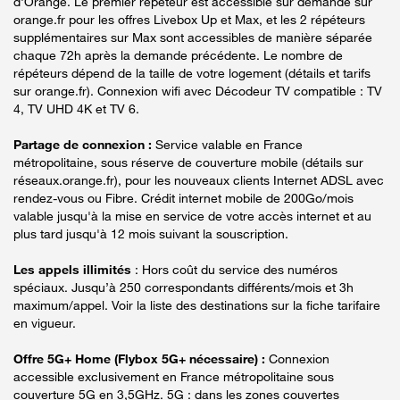
d'Orange. Le premier répéteur est accessible sur demande sur
orange.fr pour les offres Livebox Up et Max, et les 2 répéteurs
supplémentaires sur Max sont accessibles de manière séparée
chaque 72h après la demande précédente. Le nombre de
répéteurs dépend de la taille de votre logement (détails et tarifs
sur orange.fr). Connexion wifi avec Décodeur TV compatible : TV
4, TV UHD 4K et TV 6.
Partage de connexion :
Service valable en France
métropolitaine, sous réserve de couverture mobile (détails sur
réseaux.orange.fr), pour les nouveaux clients Internet ADSL avec
rendez-vous ou Fibre. Crédit internet mobile de 200Go/mois
valable jusqu'à la mise en service de votre accès internet et au
plus tard jusqu'à 12 mois suivant la souscription.
Les appels illimités
: Hors coût du service des numéros
spéciaux. Jusqu’à 250 correspondants différents/mois et 3h
maximum/appel. Voir la liste des destinations sur la fiche tarifaire
en vigueur.
Offre 5G+ Home (Flybox 5G+ nécessaire) :
Connexion
accessible exclusivement en France métropolitaine sous
couverture 5G en 3,5GHz. 5G : dans les zones couvertes