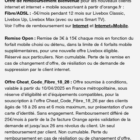
Offre de remboursement Bienvenue
pour les nouveaux clients
internet et internet + mobile souscrivant à partir d’orange.fr :
Fibre/ADSL :
-5€/mois pendant 12 mois sur Livebox Classic,
Livebox Up, Livebox Max (avec ou sans Smart TV).
Voir l'offre de remboursement sur
Internet
et
Internet+Mobile
.
Remise Open :
Remise de 3€ à 15€ chaque mois en fonction du
forfait mobile choisi ou détenu, dans la limite de 4 forfaits mobile
supplémentaires, pour une nouvelle offre Livebox éligible.
Réservé aux particuliers. Non cumulable. Perte de la remise en
cas de changement d'offre, de résiliation ou de demande de
suppression par le client internet.
Offre Cheat_Code_Fibre_18_26 :
Offre soumise à conditions,
valable à partir du 10/04/2025 en France métropolitaine, sous
réserve d’éligibilité et d’équipements compatibles, pour la
souscription à l’offre Cheat_Code_Fibre_18_26 par des clients
âgés de 18 à 26 ans et 6 mois maximum, sur présentation d’une
carte d’identité. Sans engagement. Remboursement différé de
25€/mois à partir de la 2e facture Orange après validation de la
demande et jusqu’aux 26 ans révolus du client. Un seul
remboursement par client. Non cumulable. Perte du
remboursement en cas de résiliation ou de changement d’offre.