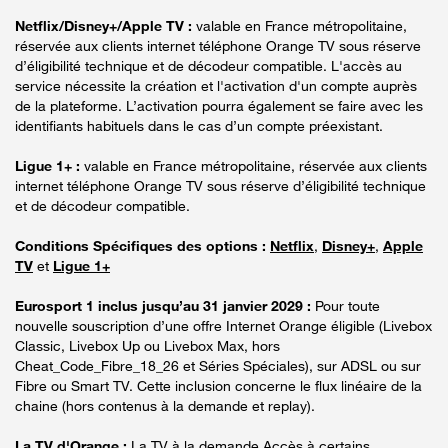
Netflix/Disney+/Apple TV :
valable en France métropolitaine,
réservée aux clients internet téléphone Orange TV sous réserve
d’éligibilité technique et de décodeur compatible. L'accès au
service nécessite la création et l'activation d'un compte auprès
de la plateforme. L’activation pourra également se faire avec les
identifiants habituels dans le cas d’un compte préexistant.
Ligue 1+ :
valable en France métropolitaine, réservée aux clients
internet téléphone Orange TV sous réserve d’éligibilité technique
et de décodeur compatible.
Conditions Spécifiques des options :
Netflix
,
Disney+
,
Apple
TV
et
Ligue 1+
Eurosport 1 inclus jusqu’au 31 janvier 2029 :
Pour toute
nouvelle souscription d’une offre Internet Orange éligible (Livebox
Classic, Livebox Up ou Livebox Max, hors
Cheat_Code_Fibre_18_26 et Séries Spéciales), sur ADSL ou sur
Fibre ou Smart TV. Cette inclusion concerne le flux linéaire de la
chaine (hors contenus à la demande et replay).
La TV d'Orange :
La TV à la demande Accès à certains