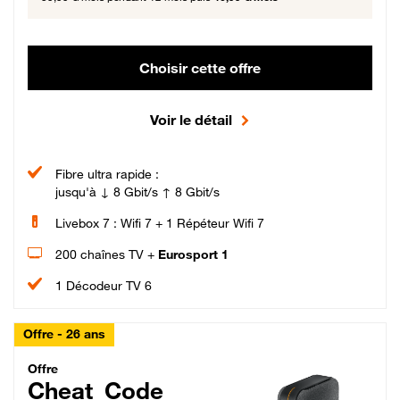
Choisir cette offre
Voir le détail
Fibre ultra rapide :
jusqu'à ↓ 8 Gbit/s ↑ 8 Gbit/s
Livebox 7 : Wifi 7 + 1 Répéteur Wifi 7
200 chaînes TV +
Eurosport 1
1 Décodeur TV 6
Offre - 26 ans
Cheat_Code Fibre_18_26
Offre
Cheat_Code