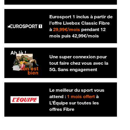
Eurosport 1 inclus à partir de
l’offre Livebox Classic Fibre
29,99 € par mois
à
29,99€/mois
pendant 12
42,99 € par m
mois puis
42,99€/mois
Une super connexion pour
tout faire chez vous avec la
5G. Sans engagement
Le meilleur du sport vous
attend :
1 mois offert
à
L’Équipe sur toutes les
offres Fibre