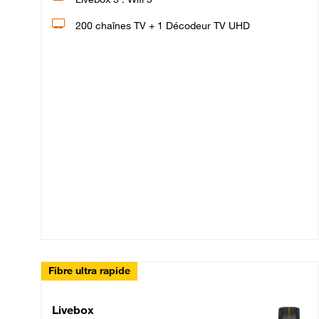
200 chaînes TV + 1 Décodeur TV UHD
Fibre ultra rapide
Livebox Up Fibre
Livebox