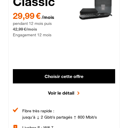
Classic
29,99 € par mois pendant 12 mois puis 42,99 € par mois, Enga
29,99 €
/mois
pendant 12 mois puis
42,99 €/mois
Engagement 12 mois
Choisir cette offre
Voir le détail
Fibre très rapide :
jusqu'à ↓ 2 Gbit/s partagés ↑ 800 Mbit/s
Livebox S : Wifi 7