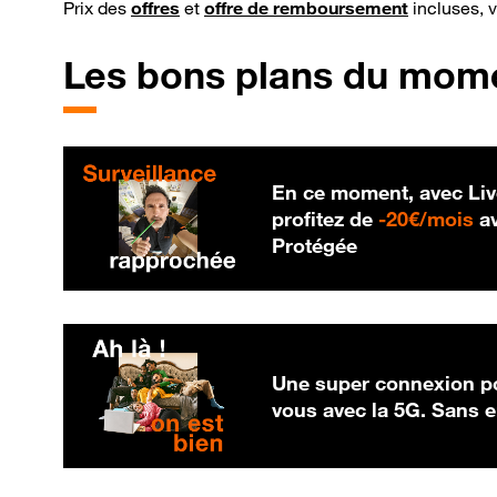
Prix des
offres
et
offre de remboursement
incluses, 
Les bons plans du mom
En ce moment, avec Liv
20
profitez de
-
20€/mois
av
Protégée
Une super connexion po
vous avec la 5G. Sans