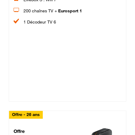
200 chaînes TV +
Eurosport 1
1 Décodeur TV 6
Offre - 26 ans
Cheat_Code Fibre_18_26
Offre