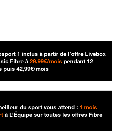
sport 1 inclus à partir de l’offre Livebox
29,99 € par mois
sic Fibre à
29,99€/mois
pendant 12
42,99 € par mois
s puis
42,99€/mois
eilleur du sport vous attend :
1 mois
rt
à L’Équipe sur toutes les offres Fibre