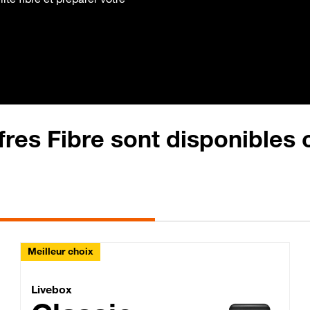
fres Fibre sont disponibles
Meilleur choix
Lite Fibre
Livebox Classic Fibre
Livebox