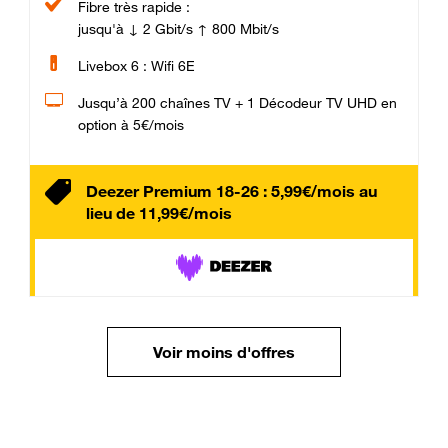
Fibre très rapide :
jusqu'à ↓ 2 Gbit/s ↑ 800 Mbit/s
Livebox 6 : Wifi 6E
Jusqu’à 200 chaînes TV + 1 Décodeur TV UHD en
option à 5€/mois
Deezer Premium 18-26 : 5,99€/mois au
lieu de 11,99€/mois
Voir moins d'offres