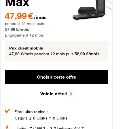
Max
gement 12 mois
47,99 € par mois pendant 12 mois puis 57,99 € par mois, Engageme
47,99 €
/mois
pendant 12 mois puis
57,99 €/mois
Engagement 12 mois
Prix client mobile
47,99 €/mois
pendant 12 mois puis
52,99 €/mois
Choisir cette offre
Voir le détail
Fibre ultra rapide :
jusqu'à ↓ 8 Gbit/s ↑ 8 Gbit/s
Livebox 7 : Wifi 7 + 3 Répéteurs Wifi 7