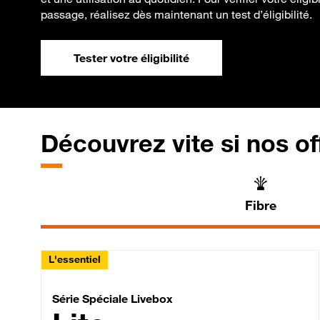
passage, réalisez dès maintenant un test d’éligibilité.
Tester votre éligibilité
Découvrez vite si nos of
Fibre
L'essentiel
Série Spéciale Livebox 
Série Spéciale Livebox