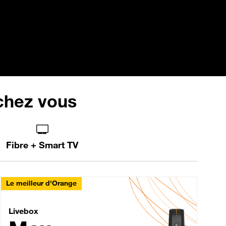
 chez vous
Fibre + Smart TV
Le meilleur d'Orange
Livebox Max Fibre
Livebox