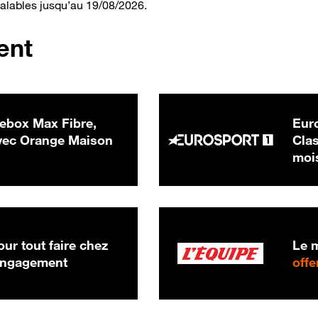
valables jusqu’au 19/08/2026.
ent
ebox Max Fibre,
Euro
 € par mois
ec Orange Maison
Clas
moi
ur tout faire chez
Le m
 engagement
offe