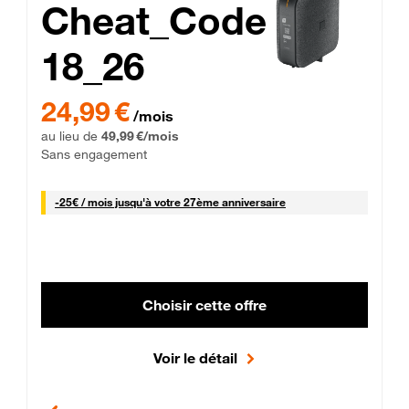
Cheat_Code
18_26
 Engagement 12 mois
24,99 € par mois pendant 0 mois puis 49,99 € par mois, Sans 
24,99 €
/mois
au lieu de
49,99 €/mois
Sans engagement
25 € par mois
-
25€ / mois
jusqu'à votre 27ème anniversaire
Choisir cette offre
Voir le détail