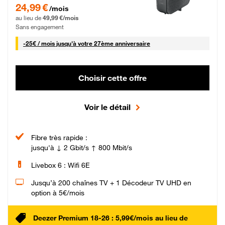
24,99 € par mois pendant 0 mois puis 49,99 € par mois, Sans engagement
24,99 €
/mois
au lieu de
49,99 €/mois
Sans engagement
25 € par mois
-
25€ / mois
jusqu'à votre 27ème anniversaire
Choisir cette offre
Voir le détail
Fibre très rapide :
jusqu'à ↓ 2 Gbit/s ↑ 800 Mbit/s
Livebox 6 : Wifi 6E
Jusqu’à 200 chaînes TV + 1 Décodeur TV UHD en
option à 5€/mois
Deezer Premium 18-26 : 5,99€/mois au lieu de