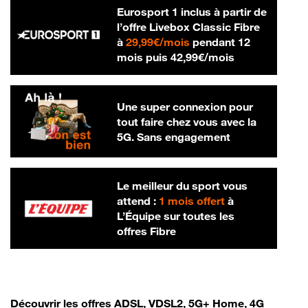
Eurosport 1 inclus à partir de
l’offre Livebox Classic Fibre
29,99 € par mois
à
29,99€/mois
pendant 12
42,99 € par m
mois puis
42,99€/mois
Une super connexion pour
tout faire chez vous avec la
5G. Sans engagement
Le meilleur du sport vous
attend :
1 mois offert
à
L’Équipe sur toutes les
offres Fibre
Découvrir les offres ADSL, VDSL2, 5G+ Home, 4G