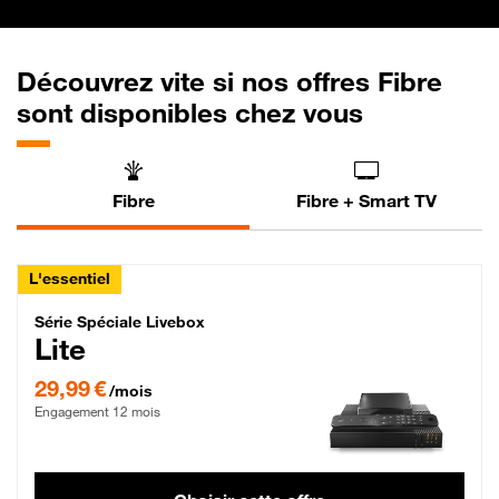
Découvrez vite si nos offres Fibre
sont disponibles chez vous
Fibre
Fibre + Smart TV
L'essentiel
Série Spéciale Livebox Lite Fibre
Série Spéciale Livebox
Lite
29,99 € par mois , Engagement 12 mois
29,99 €
/mois
Engagement 12 mois