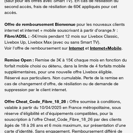
(sauf pour les offres avec Smart TV). En cas de résiliation du
second accès, frais de résiliation de 60€ appliqués pour cet
accès.
Offre de remboursement Bienvenue
pour les nouveaux clients
internet et internet + mobile souscrivant à partir d’orange.fr :
Fibre/ADSL :
-5€/mois pendant 12 mois sur Livebox Classic,
Livebox Up, Livebox Max (avec ou sans Smart TV).
Voir l'offre de remboursement sur
Internet
et
Internet+Mobile
.
Remise Open :
Remise de 3€ à 15€ chaque mois en fonction du
forfait mobile choisi ou détenu, dans la limite de 4 forfaits mobile
supplémentaires, pour une nouvelle offre Livebox éligible.
Réservé aux particuliers. Non cumulable. Perte de la remise en
cas de changement d'offre, de résiliation ou de demande de
suppression par le client internet.
Offre Cheat_Code_Fibre_18_26 :
Offre soumise à conditions,
valable à partir du 10/04/2025 en France métropolitaine, sous
réserve d’éligibilité et d’équipements compatibles, pour la
souscription à l’offre Cheat_Code_Fibre_18_26 par des clients
âgés de 18 à 26 ans et 6 mois maximum, sur présentation d’une
carte d’identité. Sans engagement. Remboursement différé de