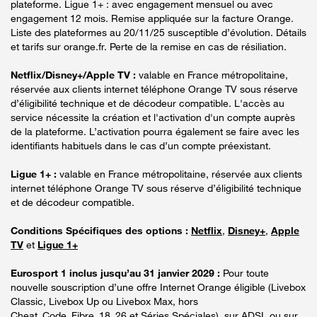
plateforme. Ligue 1+ : avec engagement mensuel ou avec
engagement 12 mois. Remise appliquée sur la facture Orange.
Liste des plateformes au 20/11/25 susceptible d’évolution. Détails
et tarifs sur orange.fr. Perte de la remise en cas de résiliation.
Netflix/Disney+/Apple TV :
valable en France métropolitaine,
réservée aux clients internet téléphone Orange TV sous réserve
d’éligibilité technique et de décodeur compatible. L'accès au
service nécessite la création et l'activation d'un compte auprès
de la plateforme. L’activation pourra également se faire avec les
identifiants habituels dans le cas d’un compte préexistant.
Ligue 1+ :
valable en France métropolitaine, réservée aux clients
internet téléphone Orange TV sous réserve d’éligibilité technique
et de décodeur compatible.
Conditions Spécifiques des options :
Netflix
,
Disney+
,
Apple
TV
et
Ligue 1+
Eurosport 1 inclus jusqu’au 31 janvier 2029 :
Pour toute
nouvelle souscription d’une offre Internet Orange éligible (Livebox
Classic, Livebox Up ou Livebox Max, hors
Cheat_Code_Fibre_18_26 et Séries Spéciales), sur ADSL ou sur