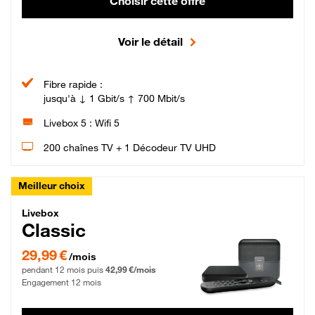
Choisir cette offre
Voir le détail
Fibre rapide :
jusqu'à ↓ 1 Gbit/s ↑ 700 Mbit/s
Livebox 5 : Wifi 5
200 chaînes TV + 1 Décodeur TV UHD
Meilleur choix
Livebox Classic Fibre
Livebox
Classic
29,99 € par mois pendant 12 mois puis 42,99 € par mois, Engagement 12 moi
29,99 €
/mois
pendant 12 mois puis
42,99 €/mois
Engagement 12 mois