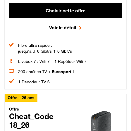
Choisir cette offre
Voir le détail
Fibre ultra rapide :
jusqu'à ↓ 8 Gbit/s ↑ 8 Gbit/s
Livebox 7 : Wifi 7 + 1 Répéteur Wifi 7
200 chaînes TV +
Eurosport 1
1 Décodeur TV 6
Offre - 26 ans
Cheat_Code Fibre_18_26
Offre
Cheat_Code
18_26