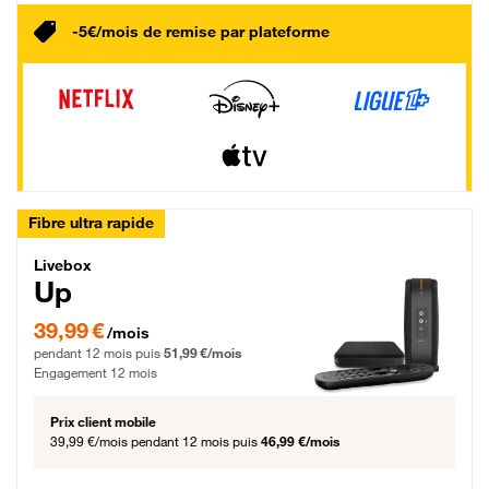
-5€/mois de remise par plateforme
Fibre ultra rapide
Livebox Up Fibre
Livebox
Up
39,99 € par mois pendant 12 mois puis 51,99 € par mois, Engagement 12 moi
39,99 €
/mois
pendant 12 mois puis
51,99 €/mois
Engagement 12 mois
Prix client mobile
39,99 €/mois
pendant 12 mois puis
46,99 €/mois