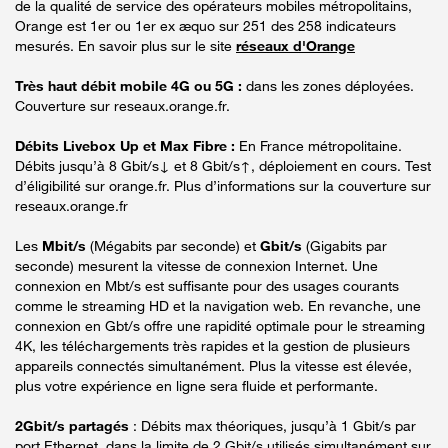
de la qualité de service des opérateurs mobiles métropolitains,
Orange est 1er ou 1er ex æquo sur 251 des 258 indicateurs
mesurés. En savoir plus sur le site
réseaux d'Orange
Très haut débit mobile 4G ou 5G :
dans les zones déployées.
Couverture sur reseaux.orange.fr.
Débits Livebox Up et Max Fibre :
En France métropolitaine.
Débits jusqu’à 8 Gbit/s↓ et 8 Gbit/s↑, déploiement en cours. Test
d’éligibilité sur orange.fr. Plus d’informations sur la couverture sur
reseaux.orange.fr
Les
Mbit/s
(Mégabits par seconde) et
Gbit/s
(Gigabits par
seconde) mesurent la vitesse de connexion Internet. Une
connexion en Mbt/s est suffisante pour des usages courants
comme le streaming HD et la navigation web. En revanche, une
connexion en Gbt/s offre une rapidité optimale pour le streaming
4K, les téléchargements très rapides et la gestion de plusieurs
appareils connectés simultanément. Plus la vitesse est élevée,
plus votre expérience en ligne sera fluide et performante.
2Gbit/s partagés
: Débits max théoriques, jusqu’à 1 Gbit/s par
port Ethernet, dans la limite de 2 Gbit/s utilisés simultanément sur