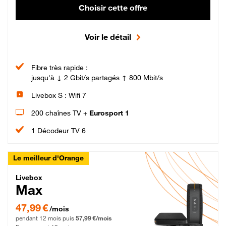
Choisir cette offre
Voir le détail
Fibre très rapide :
jusqu'à ↓ 2 Gbit/s partagés ↑ 800 Mbit/s
Livebox S : Wifi 7
200 chaînes TV +
Eurosport 1
1 Décodeur TV 6
Le meilleur d'Orange
Livebox Max Fibre
Livebox
Max
47,99 € par mois pendant 12 mois puis 57,99 € par mois, Engagement 12 moi
47,99 €
/mois
pendant 12 mois puis
57,99 €/mois