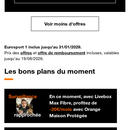
Voir moins d'offres
Eurosport 1 inclus jusqu'au 31/01/2029.
Prix des
offres
et
offre de remboursement
incluses, valables
jusqu’au 19/08/2026.
Les bons plans du moment
En ce moment, avec Livebox
Max Fibre, profitez de
20 € par mois
-
20€/mois
avec Orange
Maison Protégée