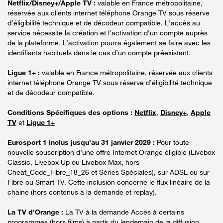
Netflix/Disney+/Apple TV :
valable en France métropolitaine,
réservée aux clients internet téléphone Orange TV sous réserve
d’éligibilité technique et de décodeur compatible. L'accès au
service nécessite la création et l'activation d'un compte auprès
de la plateforme. L’activation pourra également se faire avec les
identifiants habituels dans le cas d’un compte préexistant.
Ligue 1+ :
valable en France métropolitaine, réservée aux clients
internet téléphone Orange TV sous réserve d’éligibilité technique
et de décodeur compatible.
Conditions Spécifiques des options :
Netflix
,
Disney+
,
Apple
TV
et
Ligue 1+
Eurosport 1 inclus jusqu’au 31 janvier 2029 :
Pour toute
nouvelle souscription d’une offre Internet Orange éligible (Livebox
Classic, Livebox Up ou Livebox Max, hors
Cheat_Code_Fibre_18_26 et Séries Spéciales), sur ADSL ou sur
Fibre ou Smart TV. Cette inclusion concerne le flux linéaire de la
chaine (hors contenus à la demande et replay).
La TV d'Orange :
La TV à la demande Accès à certains
programmes (hors films) à partir du lendemain de la diffusion