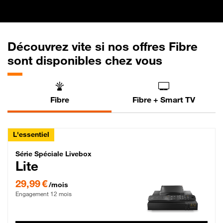
Découvrez vite si nos offres Fibre
sont disponibles chez vous
Fibre
Fibre + Smart TV
L'essentiel
Série Spéciale Livebox Lite Fibre
Série Spéciale Livebox
Lite
29,99 € par mois , Engagement 12 mois
29,99 €
/mois
Engagement 12 mois