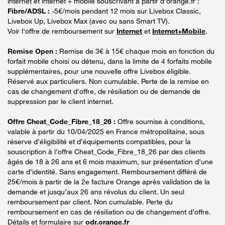
internet et internet + mobile souscrivant à partir d’orange.fr :
Fibre/ADSL :
-5€/mois pendant 12 mois sur Livebox Classic,
Livebox Up, Livebox Max (avec ou sans Smart TV).
Voir l'offre de remboursement sur
Internet
et
Internet+Mobile
.
Remise Open :
Remise de 3€ à 15€ chaque mois en fonction du
forfait mobile choisi ou détenu, dans la limite de 4 forfaits mobile
supplémentaires, pour une nouvelle offre Livebox éligible.
Réservé aux particuliers. Non cumulable. Perte de la remise en
cas de changement d'offre, de résiliation ou de demande de
suppression par le client internet.
Offre Cheat_Code_Fibre_18_26 :
Offre soumise à conditions,
valable à partir du 10/04/2025 en France métropolitaine, sous
réserve d’éligibilité et d’équipements compatibles, pour la
souscription à l’offre Cheat_Code_Fibre_18_26 par des clients
âgés de 18 à 26 ans et 6 mois maximum, sur présentation d’une
carte d’identité. Sans engagement. Remboursement différé de
25€/mois à partir de la 2e facture Orange après validation de la
demande et jusqu’aux 26 ans révolus du client. Un seul
remboursement par client. Non cumulable. Perte du
remboursement en cas de résiliation ou de changement d’offre.
Détails et formulaire sur
odr.orange.fr