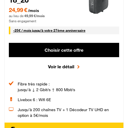
24,99 € par mois pendant 0 mois puis 49,99 € par mois, Sans engagement
24,99 €
/mois
au lieu de
49,99 €/mois
Sans engagement
25 € par mois
-
25€ / mois
jusqu'à votre 27ème anniversaire
Choisir cette offre
Voir le détail
Fibre très rapide :
jusqu'à ↓ 2 Gbit/s ↑ 800 Mbit/s
Livebox 6 : Wifi 6E
Jusqu’à 200 chaînes TV + 1 Décodeur TV UHD en
option à 5€/mois