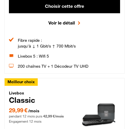
Choisir cette offre
Voir le détail
Fibre rapide :
jusqu'à ↓ 1 Gbit/s ↑ 700 Mbit/s
Livebox 5 : Wifi 5
200 chaînes TV + 1 Décodeur TV UHD
Meilleur choix
Livebox Classic Fibre
Livebox
Classic
29,99 € par mois pendant 12 mois puis 42,99 € par mois, Engagement 12 moi
29,99 €
/mois
pendant 12 mois puis
42,99 €/mois
Engagement 12 mois