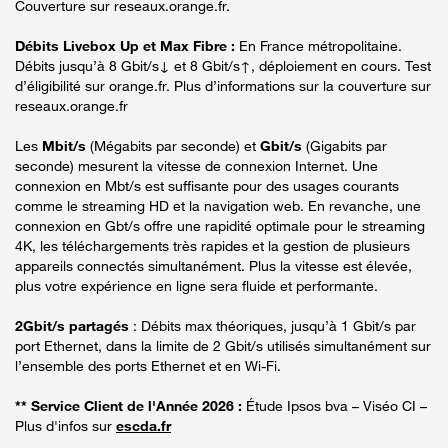
Couverture sur reseaux.orange.fr.
Débits Livebox Up et Max Fibre :
En France métropolitaine.
Débits jusqu’à 8 Gbit/s↓ et 8 Gbit/s↑, déploiement en cours. Test
d’éligibilité sur orange.fr. Plus d’informations sur la couverture sur
reseaux.orange.fr
Les
Mbit/s
(Mégabits par seconde) et
Gbit/s
(Gigabits par
seconde) mesurent la vitesse de connexion Internet. Une
connexion en Mbt/s est suffisante pour des usages courants
comme le streaming HD et la navigation web. En revanche, une
connexion en Gbt/s offre une rapidité optimale pour le streaming
4K, les téléchargements très rapides et la gestion de plusieurs
appareils connectés simultanément. Plus la vitesse est élevée,
plus votre expérience en ligne sera fluide et performante.
2Gbit/s partagés
: Débits max théoriques, jusqu’à 1 Gbit/s par
port Ethernet, dans la limite de 2 Gbit/s utilisés simultanément sur
l’ensemble des ports Ethernet et en Wi-Fi.
** Service Client de l'Année 2026 :
Étude Ipsos bva – Viséo CI –
Plus d'infos sur
escda.fr