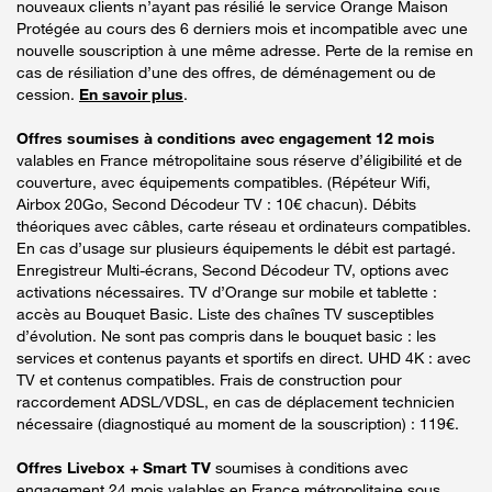
nouveaux clients n’ayant pas résilié le service Orange Maison
Protégée au cours des 6 derniers mois et incompatible avec une
nouvelle souscription à une même adresse. Perte de la remise en
cas de résiliation d’une des offres, de déménagement ou de
cession.
En savoir plus
.
Offres soumises à conditions avec engagement 12 mois
valables en France métropolitaine sous réserve d’éligibilité et de
couverture, avec équipements compatibles. (Répéteur Wifi,
Airbox 20Go, Second Décodeur TV : 10€ chacun). Débits
théoriques avec câbles, carte réseau et ordinateurs compatibles.
En cas d’usage sur plusieurs équipements le débit est partagé.
Enregistreur Multi-écrans, Second Décodeur TV, options avec
activations nécessaires. TV d’Orange sur mobile et tablette :
accès au Bouquet Basic. Liste des chaînes TV susceptibles
d’évolution. Ne sont pas compris dans le bouquet basic : les
services et contenus payants et sportifs en direct. UHD 4K : avec
TV et contenus compatibles. Frais de construction pour
raccordement ADSL/VDSL, en cas de déplacement technicien
nécessaire (diagnostiqué au moment de la souscription) : 119€.
Offres Livebox + Smart TV
soumises à conditions avec
engagement 24 mois valables en France métropolitaine sous