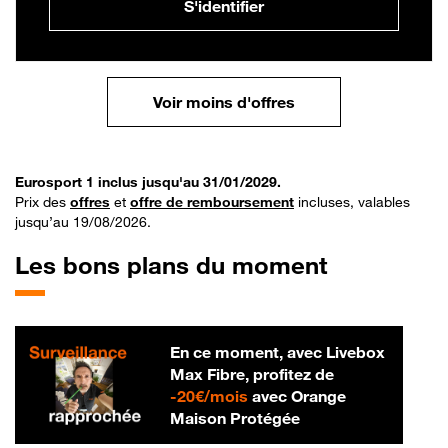
S'identifier
Voir moins d'offres
Eurosport 1 inclus jusqu'au 31/01/2029.
Prix des
offres
et
offre de remboursement
incluses, valables
jusqu’au 19/08/2026.
Les bons plans du moment
En ce moment, avec Livebox
Max Fibre, profitez de
20 € par mois
-
20€/mois
avec Orange
Maison Protégée