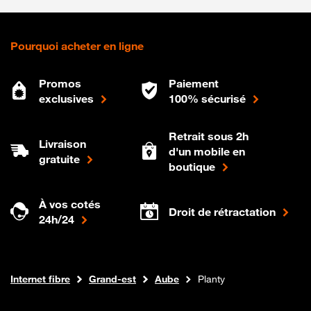
Pourquoi acheter en ligne
Promos
Paiement
exclusives
100% sécurisé
Retrait sous 2h
Livraison
d'un mobile en
gratuite
boutique
À vos cotés
Droit de rétractation
24h/24
Boutique Orange
Internet fibre
Grand-est
Aube
Planty