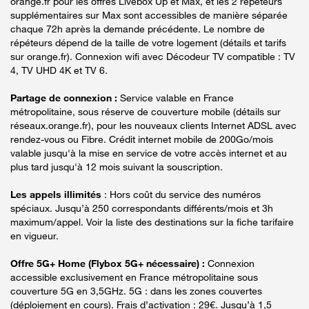
orange.fr pour les offres Livebox Up et Max, et les 2 répéteurs
supplémentaires sur Max sont accessibles de manière séparée
chaque 72h après la demande précédente. Le nombre de
répéteurs dépend de la taille de votre logement (détails et tarifs
sur orange.fr). Connexion wifi avec Décodeur TV compatible : TV
4, TV UHD 4K et TV 6.
Partage de connexion :
Service valable en France
métropolitaine, sous réserve de couverture mobile (détails sur
réseaux.orange.fr), pour les nouveaux clients Internet ADSL avec
rendez-vous ou Fibre. Crédit internet mobile de 200Go/mois
valable jusqu'à la mise en service de votre accès internet et au
plus tard jusqu'à 12 mois suivant la souscription.
Les appels illimités
: Hors coût du service des numéros
spéciaux. Jusqu’à 250 correspondants différents/mois et 3h
maximum/appel. Voir la liste des destinations sur la fiche tarifaire
en vigueur.
Offre 5G+ Home (Flybox 5G+ nécessaire) :
Connexion
accessible exclusivement en France métropolitaine sous
couverture 5G en 3,5GHz. 5G : dans les zones couvertes
(déploiement en cours). Frais d’activation : 29€. Jusqu’à 1,5