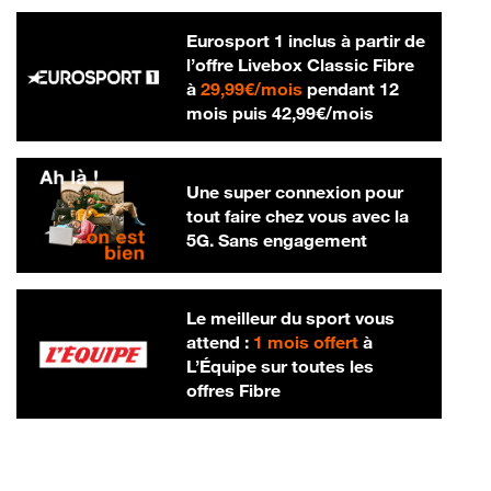
Eurosport 1 inclus à partir de
l’offre Livebox Classic Fibre
29,99 € par mois
à
29,99€/mois
pendant 12
42,99 € par m
mois puis
42,99€/mois
Une super connexion pour
tout faire chez vous avec la
5G. Sans engagement
Le meilleur du sport vous
attend :
1 mois offert
à
L’Équipe sur toutes les
offres Fibre