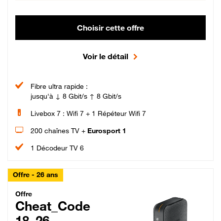
Choisir cette offre
Voir le détail
Fibre ultra rapide :
jusqu'à ↓ 8 Gbit/s ↑ 8 Gbit/s
Livebox 7 : Wifi 7 + 1 Répéteur Wifi 7
200 chaînes TV +
Eurosport 1
1 Décodeur TV 6
Offre - 26 ans
Cheat_Code Fibre_18_26
Offre
Cheat_Code
18_26