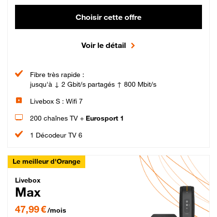
Choisir cette offre
Voir le détail
Fibre très rapide :
jusqu'à ↓ 2 Gbit/s partagés ↑ 800 Mbit/s
Livebox S : Wifi 7
200 chaînes TV +
Eurosport 1
1 Décodeur TV 6
Le meilleur d'Orange
Livebox Max Fibre
Livebox
Max
47,99 € par mois pendant 12 mois puis 57,99 € par mois, Engagement 12 moi
47,99 €
/mois