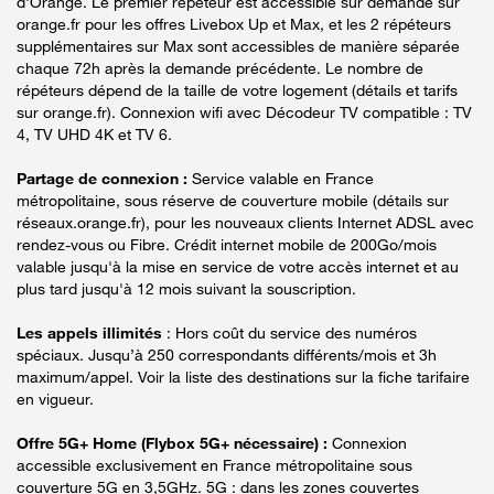
d'Orange. Le premier répéteur est accessible sur demande sur
orange.fr pour les offres Livebox Up et Max, et les 2 répéteurs
supplémentaires sur Max sont accessibles de manière séparée
chaque 72h après la demande précédente. Le nombre de
répéteurs dépend de la taille de votre logement (détails et tarifs
sur orange.fr). Connexion wifi avec Décodeur TV compatible : TV
4, TV UHD 4K et TV 6.
Partage de connexion :
Service valable en France
métropolitaine, sous réserve de couverture mobile (détails sur
réseaux.orange.fr), pour les nouveaux clients Internet ADSL avec
rendez-vous ou Fibre. Crédit internet mobile de 200Go/mois
valable jusqu'à la mise en service de votre accès internet et au
plus tard jusqu'à 12 mois suivant la souscription.
Les appels illimités
: Hors coût du service des numéros
spéciaux. Jusqu’à 250 correspondants différents/mois et 3h
maximum/appel. Voir la liste des destinations sur la fiche tarifaire
en vigueur.
Offre 5G+ Home (Flybox 5G+ nécessaire) :
Connexion
accessible exclusivement en France métropolitaine sous
couverture 5G en 3,5GHz. 5G : dans les zones couvertes