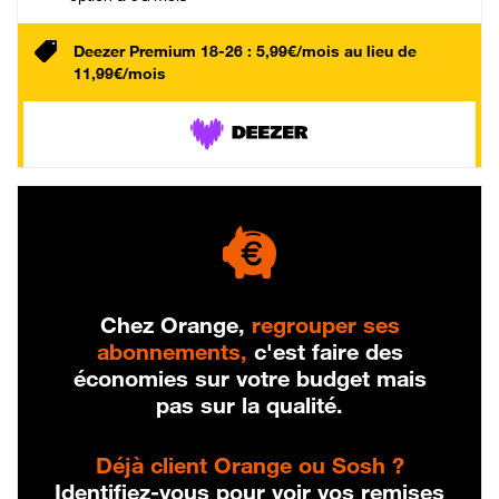
Deezer Premium 18-26 : 5,99€/mois au lieu de
11,99€/mois
Chez Orange,
regrouper ses
abonnements,
c'est faire des
économies sur votre budget mais
pas sur la qualité.
Déjà client Orange ou Sosh ?
Identifiez-vous pour voir vos remises