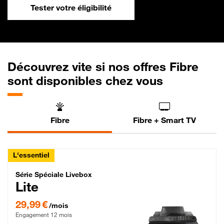
Tester votre éligibilité
Découvrez vite si nos offres Fibre
sont disponibles chez vous
Fibre
Fibre + Smart TV
L'essentiel
Série Spéciale Livebox Lite Fibre
Série Spéciale Livebox
Lite
29,99 € par mois , Engagement 12 mois
29,99 €
/mois
Engagement 12 mois