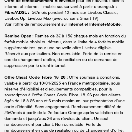
Offre de remboursement Bienvenue
pour les nouveaux clients
internet et internet + mobile souscrivant à partir d’orange.fr :
Fibre/ADSL :
-5€/mois pendant 12 mois sur Livebox Classic,
Livebox Up, Livebox Max (avec ou sans Smart TV).
Voir l'offre de remboursement sur
Internet
et
Internet+Mobile
.
Remise Open :
Remise de 3€ à 15€ chaque mois en fonction du
forfait mobile choisi ou détenu, dans la limite de 4 forfaits mobile
supplémentaires, pour une nouvelle offre Livebox éligible.
Réservé aux particuliers. Non cumulable. Perte de la remise en
cas de changement d'offre, de résiliation ou de demande de
suppression par le client internet.
Offre Cheat_Code_Fibre_18_26 :
Offre soumise à conditions,
valable à partir du 10/04/2025 en France métropolitaine, sous
réserve d’éligibilité et d’équipements compatibles, pour la
souscription à l’offre Cheat_Code_Fibre_18_26 par des clients
âgés de 18 à 26 ans et 6 mois maximum, sur présentation d’une
carte d’identité. Sans engagement. Remboursement différé de
25€/mois à partir de la 2e facture Orange après validation de la
demande et jusqu’aux 26 ans révolus du client. Un seul
remboursement par client. Non cumulable. Perte du
remboursement en cas de résiliation ou de changement d’offre.