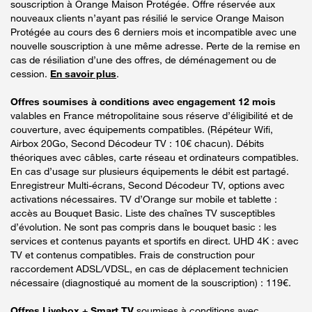
souscription à Orange Maison Protégée. Offre réservée aux
nouveaux clients n’ayant pas résilié le service Orange Maison
Protégée au cours des 6 derniers mois et incompatible avec une
nouvelle souscription à une même adresse. Perte de la remise en
cas de résiliation d’une des offres, de déménagement ou de
cession.
En savoir plus
.
Offres soumises à conditions avec engagement 12 mois
valables en France métropolitaine sous réserve d’éligibilité et de
couverture, avec équipements compatibles. (Répéteur Wifi,
Airbox 20Go, Second Décodeur TV : 10€ chacun). Débits
théoriques avec câbles, carte réseau et ordinateurs compatibles.
En cas d’usage sur plusieurs équipements le débit est partagé.
Enregistreur Multi-écrans, Second Décodeur TV, options avec
activations nécessaires. TV d’Orange sur mobile et tablette :
accès au Bouquet Basic. Liste des chaînes TV susceptibles
d’évolution. Ne sont pas compris dans le bouquet basic : les
services et contenus payants et sportifs en direct. UHD 4K : avec
TV et contenus compatibles. Frais de construction pour
raccordement ADSL/VDSL, en cas de déplacement technicien
nécessaire (diagnostiqué au moment de la souscription) : 119€.
Offres Livebox + Smart TV
soumises à conditions avec