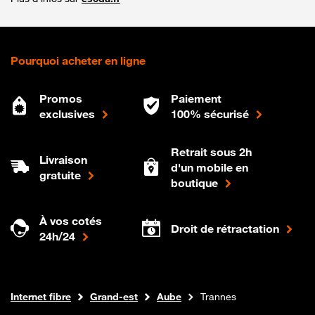
Pourquoi acheter en ligne
Promos
Paiement
exclusives
100% sécurisé
Retrait sous 2h
Livraison
d'un mobile en
gratuite
boutique
À vos cotés
Droit de rétractation
24h/24
Boutique Orange
Internet fibre
Grand-est
Aube
Trannes