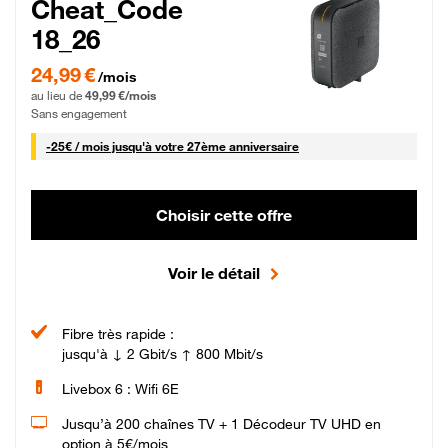
Cheat_Code
18_26
24,99 € par mois pendant 0 mois puis 49,99 € par mois, Sans engagement
24,99 €
/mois
au lieu de
49,99 €/mois
Sans engagement
25 € par mois
-
25€ / mois
jusqu'à votre 27ème anniversaire
Choisir cette offre
Voir le détail
Fibre très rapide :
jusqu'à ↓ 2 Gbit/s ↑ 800 Mbit/s
Livebox 6 : Wifi 6E
Jusqu’à 200 chaînes TV + 1 Décodeur TV UHD en
option à 5€/mois