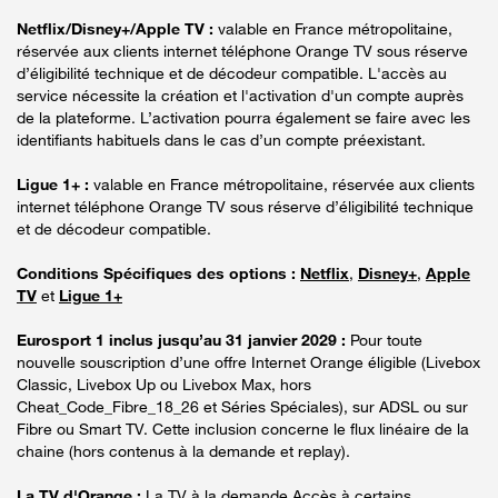
Netflix/Disney+/Apple TV :
valable en France métropolitaine,
réservée aux clients internet téléphone Orange TV sous réserve
d’éligibilité technique et de décodeur compatible. L'accès au
service nécessite la création et l'activation d'un compte auprès
de la plateforme. L’activation pourra également se faire avec les
identifiants habituels dans le cas d’un compte préexistant.
Ligue 1+ :
valable en France métropolitaine, réservée aux clients
internet téléphone Orange TV sous réserve d’éligibilité technique
et de décodeur compatible.
Conditions Spécifiques des options :
Netflix
,
Disney+
,
Apple
TV
et
Ligue 1+
Eurosport 1 inclus jusqu’au 31 janvier 2029 :
Pour toute
nouvelle souscription d’une offre Internet Orange éligible (Livebox
Classic, Livebox Up ou Livebox Max, hors
Cheat_Code_Fibre_18_26 et Séries Spéciales), sur ADSL ou sur
Fibre ou Smart TV. Cette inclusion concerne le flux linéaire de la
chaine (hors contenus à la demande et replay).
La TV d'Orange :
La TV à la demande Accès à certains