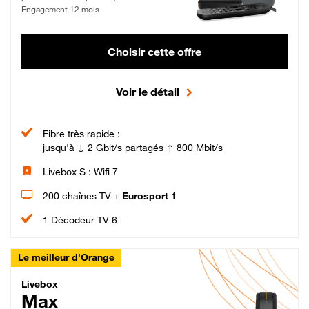
Engagement 12 mois
Choisir cette offre
Voir le détail
Fibre très rapide :
jusqu'à ↓ 2 Gbit/s partagés ↑ 800 Mbit/s
Livebox S : Wifi 7
200 chaînes TV +
Eurosport 1
1 Décodeur TV 6
Le meilleur d'Orange
Livebox Max Fibre
Livebox
Max