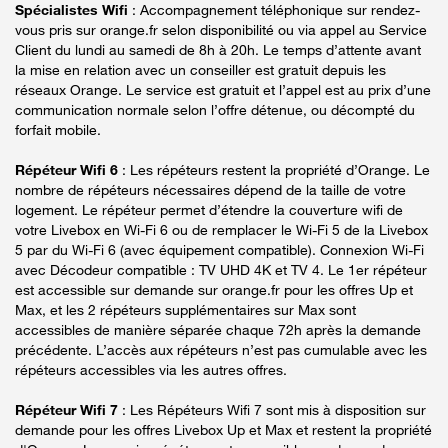
Spécialistes Wifi
: Accompagnement téléphonique sur rendez-
vous pris sur orange.fr selon disponibilité ou via appel au Service
Client du lundi au samedi de 8h à 20h. Le temps d’attente avant
la mise en relation avec un conseiller est gratuit depuis les
réseaux Orange. Le service est gratuit et l’appel est au prix d’une
communication normale selon l’offre détenue, ou décompté du
forfait mobile.
Répéteur Wifi 6
: Les répéteurs restent la propriété d’Orange. Le
nombre de répéteurs nécessaires dépend de la taille de votre
logement. Le répéteur permet d’étendre la couverture wifi de
votre Livebox en Wi-Fi 6 ou de remplacer le Wi-Fi 5 de la Livebox
5 par du Wi-Fi 6 (avec équipement compatible). Connexion Wi-Fi
avec Décodeur compatible : TV UHD 4K et TV 4. Le 1er répéteur
est accessible sur demande sur orange.fr pour les offres Up et
Max, et les 2 répéteurs supplémentaires sur Max sont
accessibles de manière séparée chaque 72h après la demande
précédente. L’accès aux répéteurs n’est pas cumulable avec les
répéteurs accessibles via les autres offres.
Répéteur Wifi 7
: Les Répéteurs Wifi 7 sont mis à disposition sur
demande pour les offres Livebox Up et Max et restent la propriété