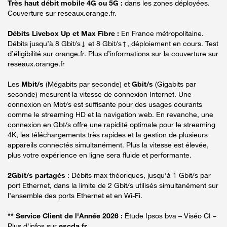
Très haut débit mobile 4G ou 5G :
dans les zones déployées.
Couverture sur reseaux.orange.fr.
Débits Livebox Up et Max Fibre :
En France métropolitaine.
Débits jusqu’à 8 Gbit/s↓ et 8 Gbit/s↑, déploiement en cours. Test
d’éligibilité sur orange.fr. Plus d’informations sur la couverture sur
reseaux.orange.fr
Les
Mbit/s
(Mégabits par seconde) et
Gbit/s
(Gigabits par
seconde) mesurent la vitesse de connexion Internet. Une
connexion en Mbt/s est suffisante pour des usages courants
comme le streaming HD et la navigation web. En revanche, une
connexion en Gbt/s offre une rapidité optimale pour le streaming
4K, les téléchargements très rapides et la gestion de plusieurs
appareils connectés simultanément. Plus la vitesse est élevée,
plus votre expérience en ligne sera fluide et performante.
2Gbit/s partagés
: Débits max théoriques, jusqu’à 1 Gbit/s par
port Ethernet, dans la limite de 2 Gbit/s utilisés simultanément sur
l’ensemble des ports Ethernet et en Wi-Fi.
** Service Client de l'Année 2026 :
Étude Ipsos bva – Viséo CI –
Plus d'infos sur
escda.fr