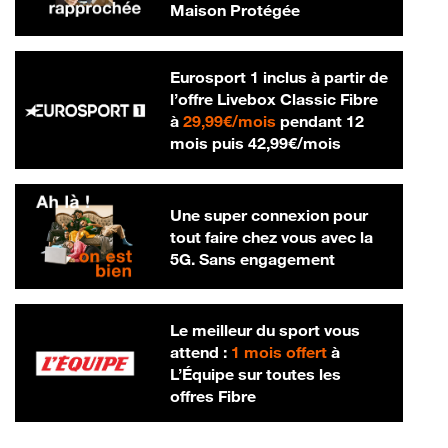
Maison Protégée
Eurosport 1 inclus à partir de
l’offre Livebox Classic Fibre
29,99 € par mois
à
29,99€/mois
pendant 12
42,99 € par m
mois puis
42,99€/mois
Une super connexion pour
tout faire chez vous avec la
5G. Sans engagement
Le meilleur du sport vous
attend :
1 mois offert
à
L’Équipe sur toutes les
offres Fibre