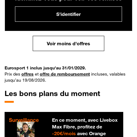
S'identifier
Voir moins d'offres
Eurosport 1 inclus jusqu'au 31/01/2029.
Prix des
offres
et
offre de remboursement
incluses, valables
jusqu’au 19/08/2026.
Les bons plans du moment
En ce moment, avec Livebox
Max Fibre, profitez de
20 € par mois
-
20€/mois
avec Orange