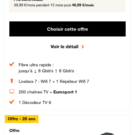
39,99 €/mois
pendant 12 mois puis
46,99 €/mois
Choisir cette offre
Voir le détail
Fibre ultra rapide :
jusqu'à ↓ 8 Gbit/s ↑ 8 Gbit/s
Livebox 7 : Wifi 7 + 1 Répéteur Wifi 7
200 chaînes TV +
Eurosport 1
1 Décodeur TV 6
Offre - 26 ans
Cheat_Code Fibre_18_26
Offre