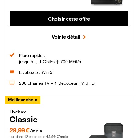
Choisir cette offre
Voir le détail
Fibre rapide :
jusqu'à ↓ 1 Gbit/s ↑ 700 Mbit/s
Livebox 5 : Wifi 5
200 chaînes TV + 1 Décodeur TV UHD
Meilleur choix
Livebox Classic Fibre
Livebox
Classic
29,99 € par mois pendant 12 mois puis 42,99 € par mois, Engagement 12 moi
29,99 €
/mois
pendant 12 mois puis
42,99 €/mois