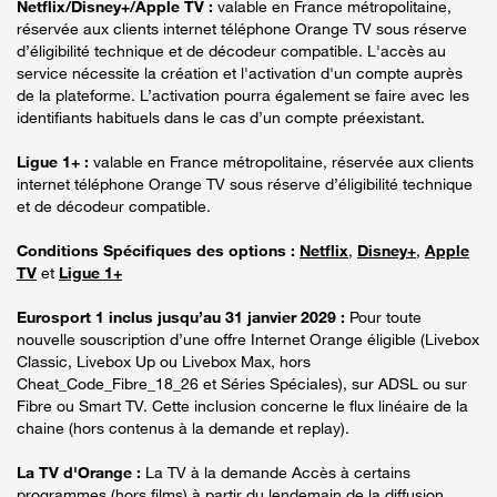
Netflix/Disney+/Apple TV :
valable en France métropolitaine,
réservée aux clients internet téléphone Orange TV sous réserve
d’éligibilité technique et de décodeur compatible. L'accès au
service nécessite la création et l'activation d'un compte auprès
de la plateforme. L’activation pourra également se faire avec les
identifiants habituels dans le cas d’un compte préexistant.
Ligue 1+ :
valable en France métropolitaine, réservée aux clients
internet téléphone Orange TV sous réserve d’éligibilité technique
et de décodeur compatible.
Conditions Spécifiques des options :
Netflix
,
Disney+
,
Apple
TV
et
Ligue 1+
Eurosport 1 inclus jusqu’au 31 janvier 2029 :
Pour toute
nouvelle souscription d’une offre Internet Orange éligible (Livebox
Classic, Livebox Up ou Livebox Max, hors
Cheat_Code_Fibre_18_26 et Séries Spéciales), sur ADSL ou sur
Fibre ou Smart TV. Cette inclusion concerne le flux linéaire de la
chaine (hors contenus à la demande et replay).
La TV d'Orange :
La TV à la demande Accès à certains
programmes (hors films) à partir du lendemain de la diffusion