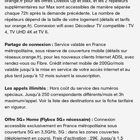
orange.fr pour les offres Livebox Up et Max, et les 2 répéteurs
supplémentaires sur Max sont accessibles de manière séparée
chaque 72h après la demande précédente. Le nombre de
répéteurs dépend de la taille de votre logement (détails et tarifs
sur orange.fr). Connexion wifi avec Décodeur TV compatible : TV
4, TV UHD 4K et TV 6.
Partage de connexion :
Service valable en France
métropolitaine, sous réserve de couverture mobile (détails sur
réseaux.orange.fr), pour les nouveaux clients Internet ADSL avec
rendez-vous ou Fibre. Crédit internet mobile de 200Go/mois
valable jusqu'à la mise en service de votre accès internet et au
plus tard jusqu'à 12 mois suivant la souscription.
Les appels illimités
: Hors coût du service des numéros
spéciaux. Jusqu’à 250 correspondants différents/mois et 3h
maximum/appel. Voir la liste des destinations sur la fiche tarifaire
en vigueur.
Offre 5G+ Home (Flybox 5G+ nécessaire) :
Connexion
accessible exclusivement en France métropolitaine sous
couverture 5G en 3,5GHz. 5G : dans les zones couvertes
(déploiement en cours). Frais d’activation : 29€. Jusqu’à 1,5