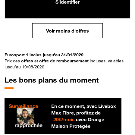
S'identifier
Voir moins d'offres
Eurosport 1 inclus jusqu'au 31/01/2029.
Prix des
offres
et
offre de remboursement
incluses, valables
jusqu’au 19/08/2026.
Les bons plans du moment
En ce moment, avec Livebox
Max Fibre, profitez de
20 € par mois
-
20€/mois
avec Orange
Maison Protégée