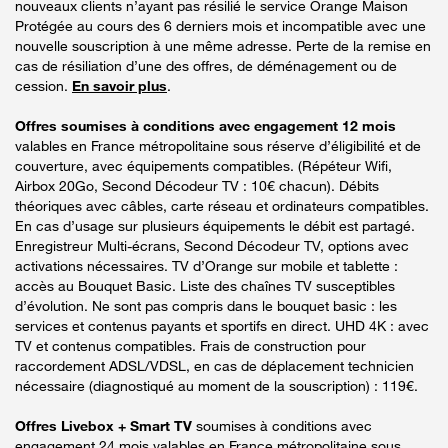
nouveaux clients n’ayant pas résilié le service Orange Maison
Protégée au cours des 6 derniers mois et incompatible avec une
nouvelle souscription à une même adresse. Perte de la remise en
cas de résiliation d’une des offres, de déménagement ou de
cession.
En savoir plus
.
Offres soumises à conditions avec engagement 12 mois
valables en France métropolitaine sous réserve d’éligibilité et de
couverture, avec équipements compatibles. (Répéteur Wifi,
Airbox 20Go, Second Décodeur TV : 10€ chacun). Débits
théoriques avec câbles, carte réseau et ordinateurs compatibles.
En cas d’usage sur plusieurs équipements le débit est partagé.
Enregistreur Multi-écrans, Second Décodeur TV, options avec
activations nécessaires. TV d’Orange sur mobile et tablette :
accès au Bouquet Basic. Liste des chaînes TV susceptibles
d’évolution. Ne sont pas compris dans le bouquet basic : les
services et contenus payants et sportifs en direct. UHD 4K : avec
TV et contenus compatibles. Frais de construction pour
raccordement ADSL/VDSL, en cas de déplacement technicien
nécessaire (diagnostiqué au moment de la souscription) : 119€.
Offres Livebox + Smart TV
soumises à conditions avec
engagement 24 mois valables en France métropolitaine sous