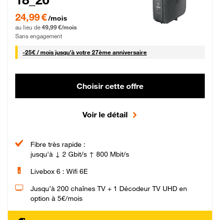
24,99 € par mois pendant 0 mois puis 49,99 € par mois, Sans engagement
24,99 €
/mois
au lieu de
49,99 €/mois
Sans engagement
25 € par mois
-
25€ / mois
jusqu'à votre 27ème anniversaire
Choisir cette offre
Voir le détail
Fibre très rapide :
jusqu'à ↓ 2 Gbit/s ↑ 800 Mbit/s
Livebox 6 : Wifi 6E
Jusqu’à 200 chaînes TV + 1 Décodeur TV UHD en
option à 5€/mois