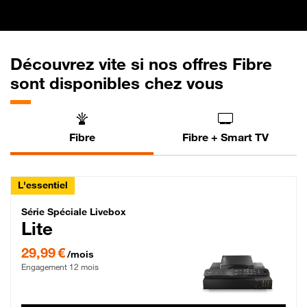
Découvrez vite si nos offres Fibre
sont disponibles chez vous
Fibre
Fibre + Smart TV
L'essentiel
Série Spéciale Livebox Lite Fibre
Série Spéciale Livebox
Lite
29,99 € par mois , Engagement 12 mois
29,99 €
/mois
Engagement 12 mois