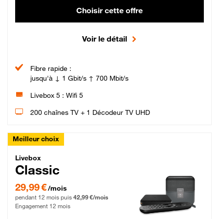
Choisir cette offre
Voir le détail
Fibre rapide :
jusqu'à ↓ 1 Gbit/s ↑ 700 Mbit/s
Livebox 5 : Wifi 5
200 chaînes TV + 1 Décodeur TV UHD
Meilleur choix
Livebox Classic Fibre
Livebox
Classic
29,99 € par mois pendant 12 mois puis 42,99 € par mois, Engagement 12 moi
29,99 €
/mois
pendant 12 mois puis
42,99 €/mois
Engagement 12 mois