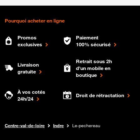
Pourquoi acheter en ligne
Promos
Paiement
exclusives
100% sécurisé
Retrait sous 2h
Livraison
d'un mobile en
gratuite
boutique
À vos cotés
Droit de rétractation
24h/24
Internet fibre
Boutique Orange
Centre-val-de-loire
Indre
Le-pechereau