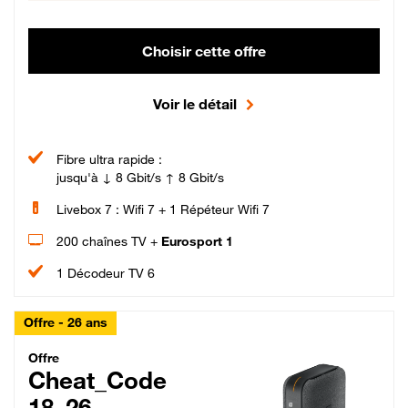
Choisir cette offre
Voir le détail
Fibre ultra rapide :
jusqu'à ↓ 8 Gbit/s ↑ 8 Gbit/s
Livebox 7 : Wifi 7 + 1 Répéteur Wifi 7
200 chaînes TV +
Eurosport 1
1 Décodeur TV 6
Offre - 26 ans
Cheat_Code Fibre_18_26
Offre
Cheat_Code
18_26