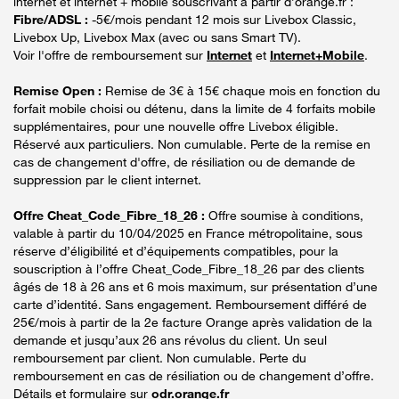
internet et internet + mobile souscrivant à partir d’orange.fr :
Fibre/ADSL :
-5€/mois pendant 12 mois sur Livebox Classic,
Livebox Up, Livebox Max (avec ou sans Smart TV).
Voir l'offre de remboursement sur
Internet
et
Internet+Mobile
.
Remise Open :
Remise de 3€ à 15€ chaque mois en fonction du
forfait mobile choisi ou détenu, dans la limite de 4 forfaits mobile
supplémentaires, pour une nouvelle offre Livebox éligible.
Réservé aux particuliers. Non cumulable. Perte de la remise en
cas de changement d'offre, de résiliation ou de demande de
suppression par le client internet.
Offre Cheat_Code_Fibre_18_26 :
Offre soumise à conditions,
valable à partir du 10/04/2025 en France métropolitaine, sous
réserve d’éligibilité et d’équipements compatibles, pour la
souscription à l’offre Cheat_Code_Fibre_18_26 par des clients
âgés de 18 à 26 ans et 6 mois maximum, sur présentation d’une
carte d’identité. Sans engagement. Remboursement différé de
25€/mois à partir de la 2e facture Orange après validation de la
demande et jusqu’aux 26 ans révolus du client. Un seul
remboursement par client. Non cumulable. Perte du
remboursement en cas de résiliation ou de changement d’offre.
Détails et formulaire sur
odr.orange.fr