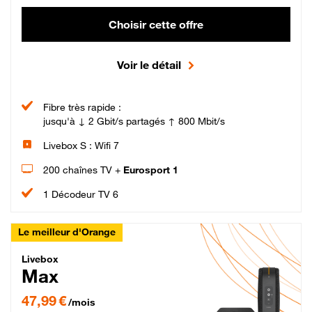
Choisir cette offre
Voir le détail
Fibre très rapide :
jusqu'à ↓ 2 Gbit/s partagés ↑ 800 Mbit/s
Livebox S : Wifi 7
200 chaînes TV +
Eurosport 1
1 Décodeur TV 6
Le meilleur d'Orange
Livebox Max Fibre
Livebox
Max
47,99 € par mois pendant 12 mois puis 57,99 € par mois, Engagement 12 moi
47,99 €
/mois