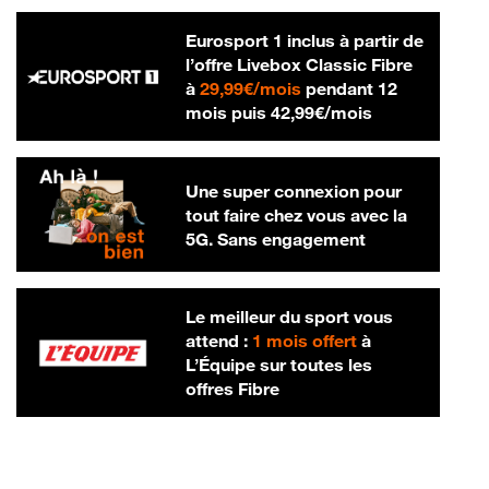
Eurosport 1 inclus à partir de
l’offre Livebox Classic Fibre
29,99 € par mois
à
29,99€/mois
pendant 12
42,99 € par m
mois puis
42,99€/mois
Une super connexion pour
tout faire chez vous avec la
5G. Sans engagement
Le meilleur du sport vous
attend :
1 mois offert
à
L’Équipe sur toutes les
offres Fibre