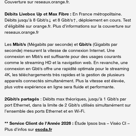
Couverture sur reseaux.orange.fr.
Débits Livebox Up et Max Fibre :
En France métropolitaine.
Débits jusqu’à 8 Gbit/s↓ et 8 Gbit/s↑, déploiement en cours. Test
d’éligibilité sur orange.fr. Plus d’informations sur la couverture sur
reseaux.orange.fr
Les
Mbit/s
(Mégabits par seconde) et
Gbit/s
(Gigabits par
seconde) mesurent la vitesse de connexion Internet. Une
connexion en Mbt/s est suffisante pour des usages courants
comme le streaming HD et la navigation web. En revanche, une
connexion en Gbt/s offre une rapidité optimale pour le streaming
4K, les téléchargements très rapides et la gestion de plusieurs
appareils connectés simultanément. Plus la vitesse est élevée,
plus votre expérience en ligne sera fluide et performante.
2Gbit/s partagés
: Débits max théoriques, jusqu’à 1 Gbit/s par
port Ethernet, dans la limite de 2 Gbit/s utilisés simultanément sur
l’ensemble des ports Ethernet et en Wi-Fi.
** Service Client de l'Année 2026 :
Étude Ipsos bva – Viséo CI –
Plus d'infos sur
escda.fr