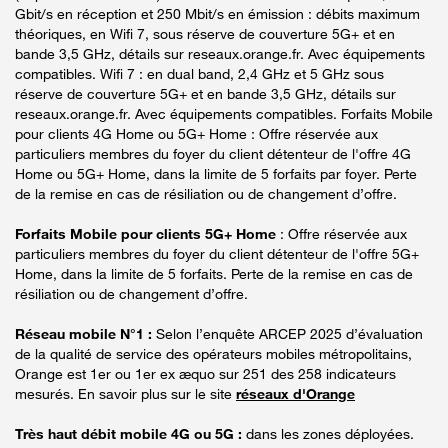
Gbit/s en réception et 250 Mbit/s en émission : débits maximum
théoriques, en Wifi 7, sous réserve de couverture 5G+ et en
bande 3,5 GHz, détails sur reseaux.orange.fr. Avec équipements
compatibles. Wifi 7 : en dual band, 2,4 GHz et 5 GHz sous
réserve de couverture 5G+ et en bande 3,5 GHz, détails sur
reseaux.orange.fr. Avec équipements compatibles. Forfaits Mobile
pour clients 4G Home ou 5G+ Home : Offre réservée aux
particuliers membres du foyer du client détenteur de l'offre 4G
Home ou 5G+ Home, dans la limite de 5 forfaits par foyer. Perte
de la remise en cas de résiliation ou de changement d’offre.
Forfaits Mobile pour clients 5G+ Home
: Offre réservée aux
particuliers membres du foyer du client détenteur de l'offre 5G+
Home, dans la limite de 5 forfaits. Perte de la remise en cas de
résiliation ou de changement d’offre.
Réseau mobile N°1 :
Selon l’enquête ARCEP 2025 d’évaluation
de la qualité de service des opérateurs mobiles métropolitains,
Orange est 1er ou 1er ex æquo sur 251 des 258 indicateurs
mesurés. En savoir plus sur le site
réseaux d'Orange
Très haut débit mobile 4G ou 5G :
dans les zones déployées.