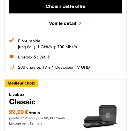
Choisir cette offre
Voir le détail
Fibre rapide :
jusqu'à ↓ 1 Gbit/s ↑ 700 Mbit/s
Livebox 5 : Wifi 5
200 chaînes TV + 1 Décodeur TV UHD
Meilleur choix
Livebox Classic Fibre
Livebox
Classic
29,99 € par mois pendant 12 mois puis 42,99 € par mois, Engagement 12 moi
29,99 €
/mois
pendant 12 mois puis
42,99 €/mois
Engagement 12 mois