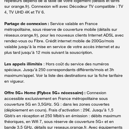
répéteurs dépend de la taille de votre logement (détails et tarifs
sur orange.fr). Connexion wifi avec Décodeur TV compatible : TV
4, TV UHD 4K et TV 6.
Partage de connexion :
Service valable en France
métropolitaine, sous réserve de couverture mobile (détails sur
réseaux.orange.fr), pour les nouveaux clients Internet ADSL avec
rendez-vous ou Fibre. Crédit internet mobile de 200Go/mois
valable jusqu'à la mise en service de votre accès internet et au
plus tard jusqu'à 12 mois suivant la souscription.
Les appels illimités
: Hors coût du service des numéros
spéciaux. Jusqu’à 250 correspondants différents/mois et 3h
maximum/appel. Voir la liste des destinations sur la fiche tarifaire
en vigueur.
Offre 5G+ Home (Flybox 5G+ nécessaire) :
Connexion
accessible exclusivement en France métropolitaine sous
couverture 5G en 3,5GHz. 5G : dans les zones couvertes
(déploiement en cours). Frais d’activation : 29€. Jusqu’à 1,5
Gbit/s en réception et 250 Mbit/s en émission : débits maximum
théoriques, en Wifi 7, sous réserve de couverture 5G+ et en
bande 3,5 GHz, détails sur reseaux.orange.fr. Avec équipements