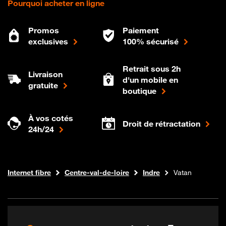
Pourquoi acheter en ligne
Promos
Paiement
exclusives
100% sécurisé
Retrait sous 2h
Livraison
d'un mobile en
gratuite
boutique
À vos cotés
Droit de rétractation
24h/24
Boutique Orange
Internet fibre
Centre-val-de-loire
Indre
Vatan