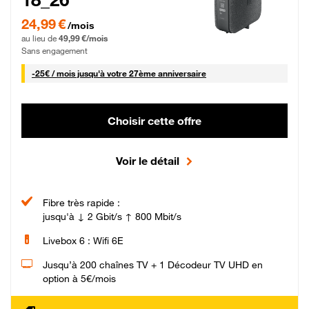
24,99 € par mois pendant 0 mois puis 49,99 € par mois, Sans engagement
24,99 €
/mois
au lieu de
49,99 €/mois
Sans engagement
25 € par mois
-
25€ / mois
jusqu'à votre 27ème anniversaire
Choisir cette offre
Voir le détail
Fibre très rapide :
jusqu'à ↓ 2 Gbit/s ↑ 800 Mbit/s
Livebox 6 : Wifi 6E
Jusqu’à 200 chaînes TV + 1 Décodeur TV UHD en
option à 5€/mois