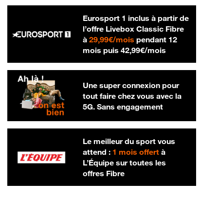
Eurosport 1 inclus à partir de
l’offre Livebox Classic Fibre
29,99 € par mois
à
29,99€/mois
pendant 12
42,99 € par m
mois puis
42,99€/mois
Une super connexion pour
tout faire chez vous avec la
5G. Sans engagement
Le meilleur du sport vous
attend :
1 mois offert
à
L’Équipe sur toutes les
offres Fibre