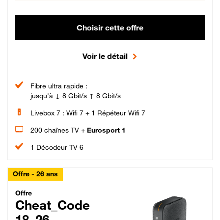
Choisir cette offre
Voir le détail
Fibre ultra rapide :
jusqu'à ↓ 8 Gbit/s ↑ 8 Gbit/s
Livebox 7 : Wifi 7 + 1 Répéteur Wifi 7
200 chaînes TV +
Eurosport 1
1 Décodeur TV 6
Offre - 26 ans
Cheat_Code Fibre_18_26
Offre
Cheat_Code
18_26