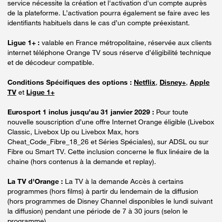
service nécessite la création et l'activation d'un compte auprès
de la plateforme. L’activation pourra également se faire avec les
identifiants habituels dans le cas d’un compte préexistant.
Ligue 1+ :
valable en France métropolitaine, réservée aux clients
internet téléphone Orange TV sous réserve d’éligibilité technique
et de décodeur compatible.
Conditions Spécifiques des options :
Netflix
,
Disney+
,
Apple
TV
et
Ligue 1+
Eurosport 1 inclus jusqu’au 31 janvier 2029 :
Pour toute
nouvelle souscription d’une offre Internet Orange éligible (Livebox
Classic, Livebox Up ou Livebox Max, hors
Cheat_Code_Fibre_18_26 et Séries Spéciales), sur ADSL ou sur
Fibre ou Smart TV. Cette inclusion concerne le flux linéaire de la
chaine (hors contenus à la demande et replay).
La TV d'Orange :
La TV à la demande Accès à certains
programmes (hors films) à partir du lendemain de la diffusion
(hors programmes de Disney Channel disponibles le lundi suivant
la diffusion) pendant une période de 7 à 30 jours (selon le
programme).