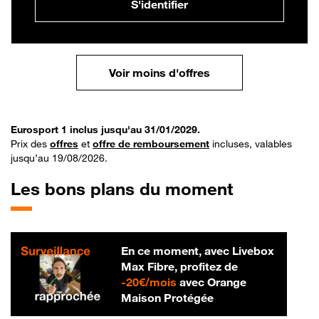
S'identifier
Voir moins d'offres
Eurosport 1 inclus jusqu'au 31/01/2029.
Prix des
offres
et
offre de remboursement
incluses, valables
jusqu’au 19/08/2026.
Les bons plans du moment
En ce moment, avec Livebox
Max Fibre, profitez de
20 € par mois
-
20€/mois
avec Orange
Maison Protégée