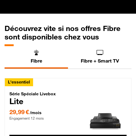
Découvrez vite si nos offres Fibre
sont disponibles chez vous
Fibre
Fibre + Smart TV
L'essentiel
Série Spéciale Livebox Lite Fibre
Série Spéciale Livebox
Lite
29,99 € par mois , Engagement 12 mois
29,99 €
/mois
Engagement 12 mois