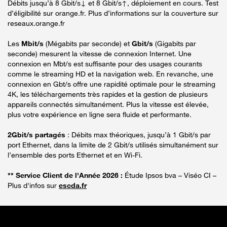
Débits jusqu’à 8 Gbit/s↓ et 8 Gbit/s↑, déploiement en cours. Test
d’éligibilité sur orange.fr. Plus d’informations sur la couverture sur
reseaux.orange.fr
Les
Mbit/s
(Mégabits par seconde) et
Gbit/s
(Gigabits par
seconde) mesurent la vitesse de connexion Internet. Une
connexion en Mbt/s est suffisante pour des usages courants
comme le streaming HD et la navigation web. En revanche, une
connexion en Gbt/s offre une rapidité optimale pour le streaming
4K, les téléchargements très rapides et la gestion de plusieurs
appareils connectés simultanément. Plus la vitesse est élevée,
plus votre expérience en ligne sera fluide et performante.
2Gbit/s partagés
: Débits max théoriques, jusqu’à 1 Gbit/s par
port Ethernet, dans la limite de 2 Gbit/s utilisés simultanément sur
l’ensemble des ports Ethernet et en Wi-Fi.
** Service Client de l'Année 2026 :
Étude Ipsos bva – Viséo CI –
Plus d'infos sur
escda.fr