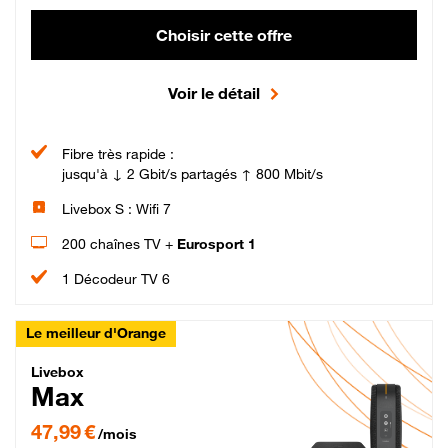
Choisir cette offre
Voir le détail
Fibre très rapide :
jusqu'à ↓ 2 Gbit/s partagés ↑ 800 Mbit/s
Livebox S : Wifi 7
200 chaînes TV +
Eurosport 1
1 Décodeur TV 6
Le meilleur d'Orange
Livebox Max Fibre
Livebox
Max
47,99 € par mois pendant 12 mois puis 57,99 € par mois, Engagement 12 moi
47,99 €
/mois