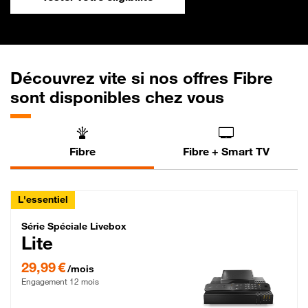
Découvrez vite si nos offres Fibre
sont disponibles chez vous
Fibre
Fibre + Smart TV
L'essentiel
Série Spéciale Livebox Lite Fibre
Série Spéciale Livebox
Lite
29,99 € par mois , Engagement 12 mois
29,99 €
/mois
Engagement 12 mois