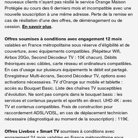
nouveaux clients n’ayant pas résilié le service Orange Maison
Protégée au cours des 6 derniers mois et incompatible avec une
nouvelle souscription à une même adresse. Perte de la remise en
cas de résiliation d’une des offres, de déménagement ou de
cession.
En savoir plus
.
Offres soumises à conditions avec engagement 12 mois
valables en France métropolitaine sous réserve d’éligibilité et de
couverture, avec équipements compatibles. (Répéteur Wifi,
Airbox 20Go, Second Décodeur TV : 10€ chacun). Débits
théoriques avec câbles, carte réseau et ordinateurs compatibles.
En cas d’usage sur plusieurs équipements le débit est partagé.
Enregistreur Multi-écrans, Second Décodeur TV, options avec
activations nécessaires. TV d’Orange sur mobile et tablette :
accès au Bouquet Basic. Liste des chaînes TV susceptibles
d’évolution. Ne sont pas compris dans le bouquet basic : les
services et contenus payants et sportifs en direct. UHD 4K : avec
TV et contenus compatibles. Frais de construction pour
raccordement ADSL/VDSL, en cas de déplacement technicien
nécessaire (diagnostiqué au moment de la souscription) : 119€.
Offres Livebox + Smart TV
soumises à conditions avec
engagement 24 mois valables en France métropolitaine sous