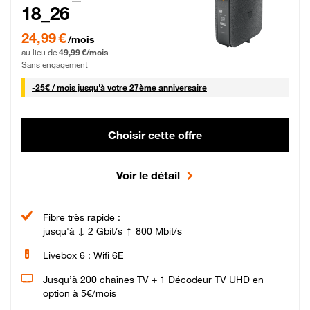
18_26
24,99 € par mois pendant 0 mois puis 49,99 € par mois, Sans engagement
24,99 €
/mois
au lieu de
49,99 €/mois
Sans engagement
25 € par mois
-
25€ / mois
jusqu'à votre 27ème anniversaire
Choisir cette offre
Voir le détail
Fibre très rapide :
jusqu'à ↓ 2 Gbit/s ↑ 800 Mbit/s
Livebox 6 : Wifi 6E
Jusqu’à 200 chaînes TV + 1 Décodeur TV UHD en
option à 5€/mois