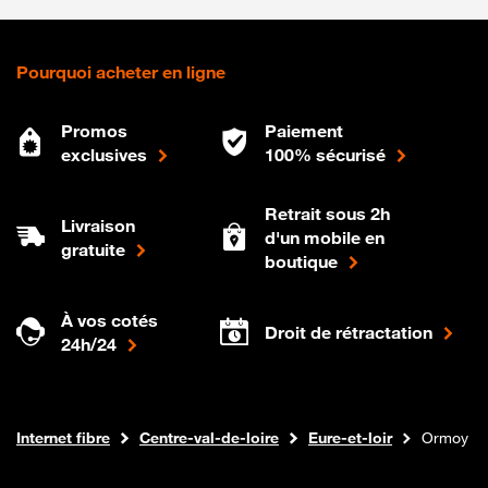
Pourquoi acheter en ligne
Promos
Paiement
exclusives
100% sécurisé
Retrait sous 2h
Livraison
d'un mobile en
gratuite
boutique
À vos cotés
Droit de rétractation
24h/24
Boutique Orange
Internet fibre
Centre-val-de-loire
Eure-et-loir
Ormoy