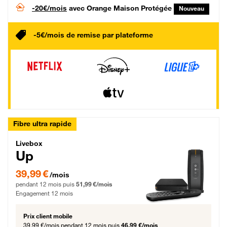
-20€/mois
avec Orange Maison Protégée
Nouveau
-5€/mois de remise par plateforme
Fibre ultra rapide
Livebox Up Fibre
Livebox
Up
39,99 € par mois pendant 12 mois puis 51,99 € par mois, Engagement 12 moi
39,99 €
/mois
pendant 12 mois puis
51,99 €/mois
Engagement 12 mois
Prix client mobile
39,99 €/mois
pendant 12 mois puis
46,99 €/mois