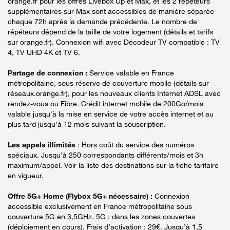
orange.fr pour les offres Livebox Up et Max, et les 2 répéteurs
supplémentaires sur Max sont accessibles de manière séparée
chaque 72h après la demande précédente. Le nombre de
répéteurs dépend de la taille de votre logement (détails et tarifs
sur orange.fr). Connexion wifi avec Décodeur TV compatible : TV
4, TV UHD 4K et TV 6.
Partage de connexion :
Service valable en France
métropolitaine, sous réserve de couverture mobile (détails sur
réseaux.orange.fr), pour les nouveaux clients Internet ADSL avec
rendez-vous ou Fibre. Crédit internet mobile de 200Go/mois
valable jusqu'à la mise en service de votre accès internet et au
plus tard jusqu'à 12 mois suivant la souscription.
Les appels illimités
: Hors coût du service des numéros
spéciaux. Jusqu’à 250 correspondants différents/mois et 3h
maximum/appel. Voir la liste des destinations sur la fiche tarifaire
en vigueur.
Offre 5G+ Home (Flybox 5G+ nécessaire) :
Connexion
accessible exclusivement en France métropolitaine sous
couverture 5G en 3,5GHz. 5G : dans les zones couvertes
(déploiement en cours). Frais d’activation : 29€. Jusqu’à 1,5