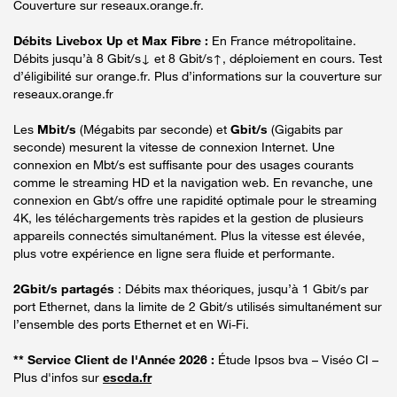
Couverture sur reseaux.orange.fr.
Débits Livebox Up et Max Fibre :
En France métropolitaine.
Débits jusqu’à 8 Gbit/s↓ et 8 Gbit/s↑, déploiement en cours. Test
d’éligibilité sur orange.fr. Plus d’informations sur la couverture sur
reseaux.orange.fr
Les
Mbit/s
(Mégabits par seconde) et
Gbit/s
(Gigabits par
seconde) mesurent la vitesse de connexion Internet. Une
connexion en Mbt/s est suffisante pour des usages courants
comme le streaming HD et la navigation web. En revanche, une
connexion en Gbt/s offre une rapidité optimale pour le streaming
4K, les téléchargements très rapides et la gestion de plusieurs
appareils connectés simultanément. Plus la vitesse est élevée,
plus votre expérience en ligne sera fluide et performante.
2Gbit/s partagés
: Débits max théoriques, jusqu’à 1 Gbit/s par
port Ethernet, dans la limite de 2 Gbit/s utilisés simultanément sur
l’ensemble des ports Ethernet et en Wi-Fi.
** Service Client de l'Année 2026 :
Étude Ipsos bva – Viséo CI –
Plus d'infos sur
escda.fr