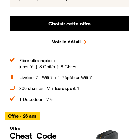
Choisir cette offre
Voir le détail
Fibre ultra rapide :
jusqu'à ↓ 8 Gbit/s ↑ 8 Gbit/s
Livebox 7 : Wifi 7 + 1 Répéteur Wifi 7
200 chaînes TV +
Eurosport 1
1 Décodeur TV 6
Offre - 26 ans
Cheat_Code Fibre_18_26
Offre
Cheat_Code