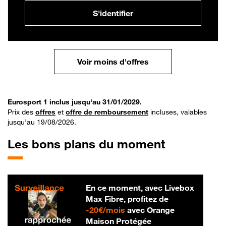
S'identifier
Voir moins d'offres
Eurosport 1 inclus jusqu'au 31/01/2029.
Prix des
offres
et
offre de remboursement
incluses, valables
jusqu’au 19/08/2026.
Les bons plans du moment
En ce moment, avec Livebox
Max Fibre, profitez de
20 € par mois
-
20€/mois
avec Orange
Maison Protégée