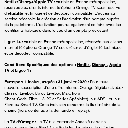
Netflix/Disney+/Apple TV :
valable en France métropolitaine,
réservée aux clients internet téléphone Orange TV sous réserve
d’éligibilité technique et de décodeur compatible. L'accès au
service nécessite la création et l'activation d'un compte auprès
de la plateforme. L’activation pourra également se faire avec les
identifiants habituels dans le cas d’un compte préexistant.
Ligue 1+ :
valable en France métropolitaine, réservée aux clients
internet téléphone Orange TV sous réserve d’éligibilité technique
et de décodeur compatible.
Conditions Spécifiques des options :
Netflix
,
Disney+
,
Apple
TV
et
Ligue 1+
Eurosport 1 inclus jusqu’au 31 janvier 2029 :
Pour toute
nouvelle souscription d’une offre Internet Orange éligible (Livebox
Classic, Livebox Up ou Livebox Max, hors
Cheat_Code_Fibre_18_26 et Séries Spéciales), sur ADSL ou sur
Fibre ou Smart TV. Cette inclusion concerne le flux linéaire de la
chaine (hors contenus à la demande et replay).
La TV d'Orange :
La TV à la demande Accès à certains
programmes (hors films) à partir du lendemain de la diffusion