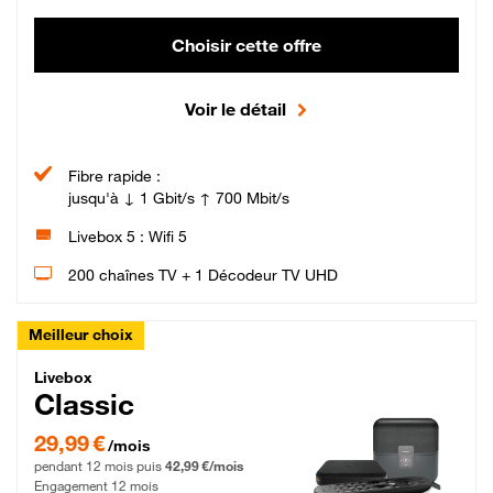
Choisir cette offre
Voir le détail
Fibre rapide :
jusqu'à ↓ 1 Gbit/s ↑ 700 Mbit/s
Livebox 5 : Wifi 5
200 chaînes TV + 1 Décodeur TV UHD
Meilleur choix
Livebox Classic Fibre
Livebox
Classic
29,99 € par mois pendant 12 mois puis 42,99 € par mois, Engagement 12 moi
29,99 €
/mois
pendant 12 mois puis
42,99 €/mois
Engagement 12 mois