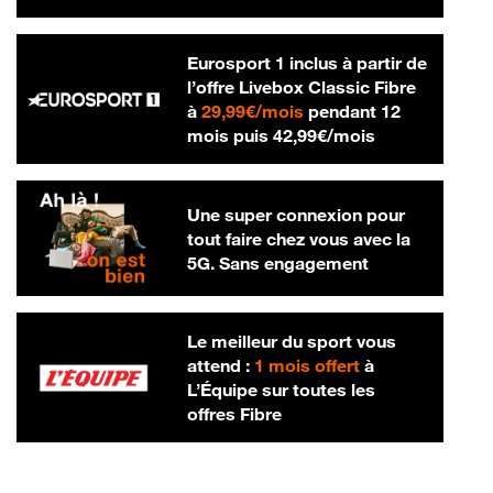
Eurosport 1 inclus à partir de
l’offre Livebox Classic Fibre
29,99 € par mois
à
29,99€/mois
pendant 12
42,99 € par m
mois puis
42,99€/mois
Une super connexion pour
tout faire chez vous avec la
5G. Sans engagement
Le meilleur du sport vous
attend :
1 mois offert
à
L’Équipe sur toutes les
offres Fibre