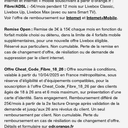
internet et internet + mobile souscrivant à partir d’orange.fr :
Fibre/ADSL :
-5€/mois pendant 12 mois sur Livebox Classic,
Livebox Up, Livebox Max (avec ou sans Smart TV).
Voir l'offre de remboursement sur
Internet
et
Internet+Mobile
.
Remise Open :
Remise de 3€ à 15€ chaque mois en fonction du
forfait mobile choisi ou détenu, dans la limite de 4 forfaits mobile
supplémentaires, pour une nouvelle offre Livebox éligible.
Réservé aux particuliers. Non cumulable. Perte de la remise en
cas de changement d'offre, de résiliation ou de demande de
suppression par le client internet.
Offre Cheat_Code_Fibre_18_26 :
Offre soumise à conditions,
valable à partir du 10/04/2025 en France métropolitaine, sous
réserve d’éligibilité et d’équipements compatibles, pour la
souscription à l’offre Cheat_Code_Fibre_18_26 par des clients
âgés de 18 à 26 ans et 6 mois maximum, sur présentation d’une
carte d’identité. Sans engagement. Remboursement différé de
25€/mois à partir de la 2e facture Orange après validation de la
demande et jusqu’aux 26 ans révolus du client. Un seul
remboursement par client. Non cumulable. Perte du
remboursement en cas de résiliation ou de changement d’offre.
Détails et formulaire sur
odr.orange.fr