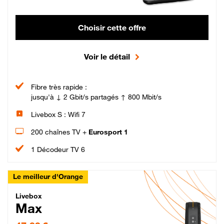
Choisir cette offre
Voir le détail
Fibre très rapide :
jusqu'à ↓ 2 Gbit/s partagés ↑ 800 Mbit/s
Livebox S : Wifi 7
200 chaînes TV +
Eurosport 1
1 Décodeur TV 6
Le meilleur d'Orange
Livebox Max Fibre
Livebox
Max
47,99 € par mois pendant 12 mois puis 57,99 € par mois, Engagement 12 moi