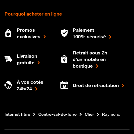
Pourquoi acheter en ligne
Promos
Paiement
exclusives
100% sécurisé
Retrait sous 2h
Livraison
d'un mobile en
gratuite
boutique
À vos cotés
Droit de rétractation
24h/24
Boutique Orange
Internet fibre
Centre-val-de-loire
Cher
Raymond