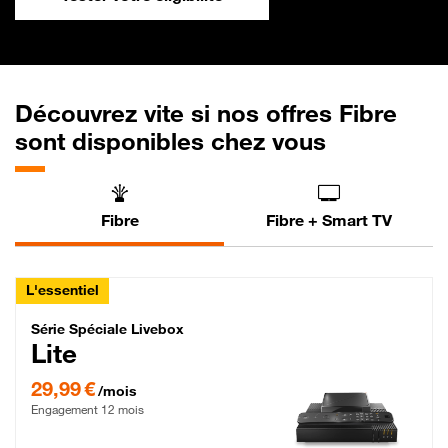
Découvrez vite si nos offres Fibre
sont disponibles chez vous
Fibre
Fibre + Smart TV
L'essentiel
Série Spéciale Livebox Lite Fibre
Série Spéciale Livebox
Lite
29,99 € par mois , Engagement 12 mois
29,99 €
/mois
Engagement 12 mois