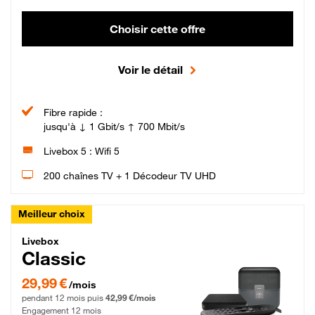
Choisir cette offre
Voir le détail
Fibre rapide :
jusqu'à ↓ 1 Gbit/s ↑ 700 Mbit/s
Livebox 5 : Wifi 5
200 chaînes TV + 1 Décodeur TV UHD
Meilleur choix
Livebox Classic Fibre
Livebox
Classic
29,99 € par mois pendant 12 mois puis 42,99 € par mois, Engagement 12 moi
29,99 €
/mois
pendant 12 mois puis
42,99 €/mois
Engagement 12 mois