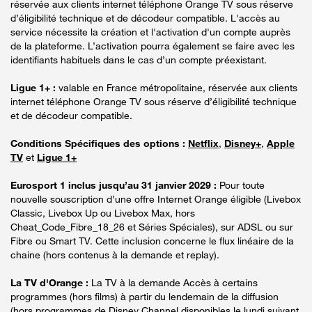
réservée aux clients internet téléphone Orange TV sous réserve
d’éligibilité technique et de décodeur compatible. L'accès au
service nécessite la création et l'activation d'un compte auprès
de la plateforme. L’activation pourra également se faire avec les
identifiants habituels dans le cas d’un compte préexistant.
Ligue 1+ :
valable en France métropolitaine, réservée aux clients
internet téléphone Orange TV sous réserve d’éligibilité technique
et de décodeur compatible.
Conditions Spécifiques des options :
Netflix
,
Disney+
,
Apple
TV
et
Ligue 1+
Eurosport 1 inclus jusqu’au 31 janvier 2029 :
Pour toute
nouvelle souscription d’une offre Internet Orange éligible (Livebox
Classic, Livebox Up ou Livebox Max, hors
Cheat_Code_Fibre_18_26 et Séries Spéciales), sur ADSL ou sur
Fibre ou Smart TV. Cette inclusion concerne le flux linéaire de la
chaine (hors contenus à la demande et replay).
La TV d'Orange :
La TV à la demande Accès à certains
programmes (hors films) à partir du lendemain de la diffusion
(hors programmes de Disney Channel disponibles le lundi suivant