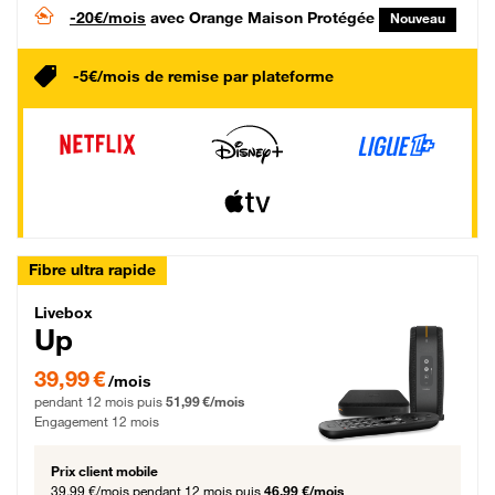
-20€/mois
avec Orange Maison Protégée
Nouveau
-5€/mois de remise par plateforme
Fibre ultra rapide
Livebox Up Fibre
Livebox
Up
39,99 € par mois pendant 12 mois puis 51,99 € par mois, Engagement 12 moi
39,99 €
/mois
pendant 12 mois puis
51,99 €/mois
Engagement 12 mois
Prix client mobile
39,99 €/mois
pendant 12 mois puis
46,99 €/mois