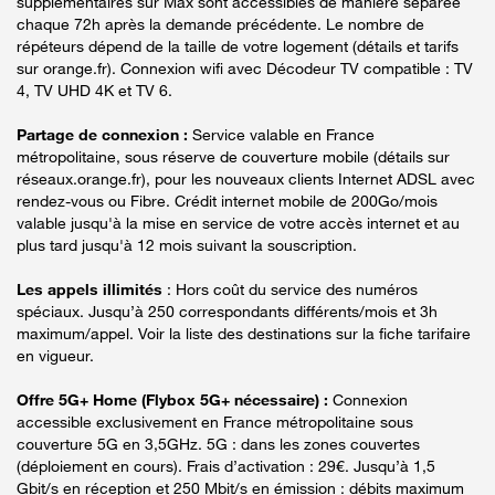
supplémentaires sur Max sont accessibles de manière séparée
chaque 72h après la demande précédente. Le nombre de
répéteurs dépend de la taille de votre logement (détails et tarifs
sur orange.fr). Connexion wifi avec Décodeur TV compatible : TV
4, TV UHD 4K et TV 6.
Partage de connexion :
Service valable en France
métropolitaine, sous réserve de couverture mobile (détails sur
réseaux.orange.fr), pour les nouveaux clients Internet ADSL avec
rendez-vous ou Fibre. Crédit internet mobile de 200Go/mois
valable jusqu'à la mise en service de votre accès internet et au
plus tard jusqu'à 12 mois suivant la souscription.
Les appels illimités
: Hors coût du service des numéros
spéciaux. Jusqu’à 250 correspondants différents/mois et 3h
maximum/appel. Voir la liste des destinations sur la fiche tarifaire
en vigueur.
Offre 5G+ Home (Flybox 5G+ nécessaire) :
Connexion
accessible exclusivement en France métropolitaine sous
couverture 5G en 3,5GHz. 5G : dans les zones couvertes
(déploiement en cours). Frais d’activation : 29€. Jusqu’à 1,5
Gbit/s en réception et 250 Mbit/s en émission : débits maximum