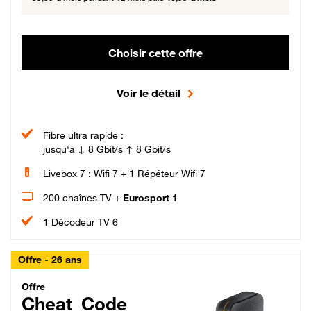
Choisir cette offre
Voir le détail
Fibre ultra rapide :
jusqu'à ↓ 8 Gbit/s ↑ 8 Gbit/s
Livebox 7 : Wifi 7 + 1 Répéteur Wifi 7
200 chaînes TV +
Eurosport 1
1 Décodeur TV 6
Offre - 26 ans
Cheat_Code Fibre_18_26
Offre
Cheat_Code