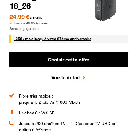
18_26
24,99 € par mois pendant 0 mois puis 49,99 € par mois, Sans engagement
24,99 €
/mois
au lieu de
49,99 €/mois
Sans engagement
25 € par mois
-
25€ / mois
jusqu'à votre 27ème anniversaire
Choisir cette offre
Voir le détail
Fibre très rapide :
jusqu'à ↓ 2 Gbit/s ↑ 800 Mbit/s
Livebox 6 : Wifi 6E
Jusqu’à 200 chaînes TV + 1 Décodeur TV UHD en
option à 5€/mois