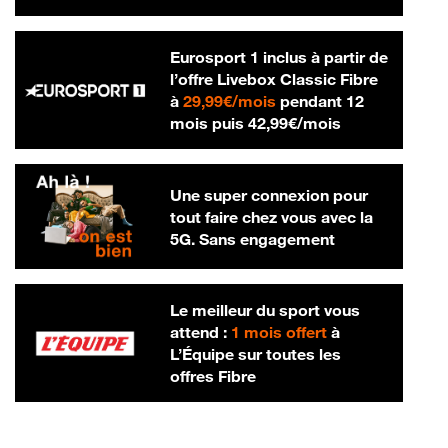
Eurosport 1 inclus à partir de
l’offre Livebox Classic Fibre
29,99 € par mois
à
29,99€/mois
pendant 12
42,99 € par m
mois puis
42,99€/mois
Une super connexion pour
tout faire chez vous avec la
5G. Sans engagement
Le meilleur du sport vous
attend :
1 mois offert
à
L’Équipe sur toutes les
offres Fibre