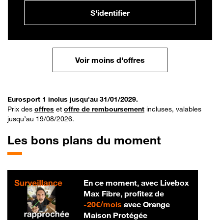
S'identifier
Voir moins d'offres
Eurosport 1 inclus jusqu'au 31/01/2029.
Prix des
offres
et
offre de remboursement
incluses, valables
jusqu’au 19/08/2026.
Les bons plans du moment
En ce moment, avec Livebox
Max Fibre, profitez de
20 € par mois
-
20€/mois
avec Orange
Maison Protégée