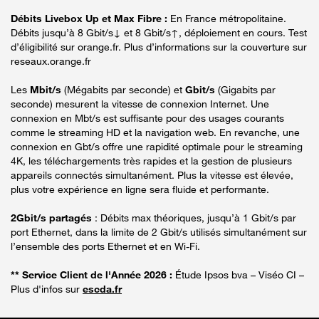
Débits Livebox Up et Max Fibre :
En France métropolitaine.
Débits jusqu’à 8 Gbit/s↓ et 8 Gbit/s↑, déploiement en cours. Test
d’éligibilité sur orange.fr. Plus d’informations sur la couverture sur
reseaux.orange.fr
Les
Mbit/s
(Mégabits par seconde) et
Gbit/s
(Gigabits par
seconde) mesurent la vitesse de connexion Internet. Une
connexion en Mbt/s est suffisante pour des usages courants
comme le streaming HD et la navigation web. En revanche, une
connexion en Gbt/s offre une rapidité optimale pour le streaming
4K, les téléchargements très rapides et la gestion de plusieurs
appareils connectés simultanément. Plus la vitesse est élevée,
plus votre expérience en ligne sera fluide et performante.
2Gbit/s partagés
: Débits max théoriques, jusqu’à 1 Gbit/s par
port Ethernet, dans la limite de 2 Gbit/s utilisés simultanément sur
l’ensemble des ports Ethernet et en Wi-Fi.
** Service Client de l'Année 2026 :
Étude Ipsos bva – Viséo CI –
Plus d'infos sur
escda.fr