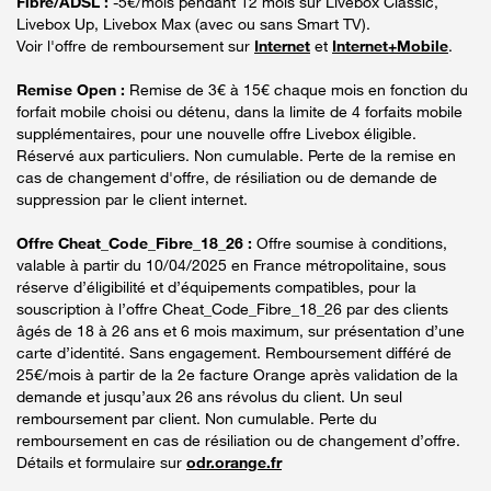
Fibre/ADSL :
-5€/mois pendant 12 mois sur Livebox Classic,
Livebox Up, Livebox Max (avec ou sans Smart TV).
Voir l'offre de remboursement sur
Internet
et
Internet+Mobile
.
Remise Open :
Remise de 3€ à 15€ chaque mois en fonction du
forfait mobile choisi ou détenu, dans la limite de 4 forfaits mobile
supplémentaires, pour une nouvelle offre Livebox éligible.
Réservé aux particuliers. Non cumulable. Perte de la remise en
cas de changement d'offre, de résiliation ou de demande de
suppression par le client internet.
Offre Cheat_Code_Fibre_18_26 :
Offre soumise à conditions,
valable à partir du 10/04/2025 en France métropolitaine, sous
réserve d’éligibilité et d’équipements compatibles, pour la
souscription à l’offre Cheat_Code_Fibre_18_26 par des clients
âgés de 18 à 26 ans et 6 mois maximum, sur présentation d’une
carte d’identité. Sans engagement. Remboursement différé de
25€/mois à partir de la 2e facture Orange après validation de la
demande et jusqu’aux 26 ans révolus du client. Un seul
remboursement par client. Non cumulable. Perte du
remboursement en cas de résiliation ou de changement d’offre.
Détails et formulaire sur
odr.orange.fr