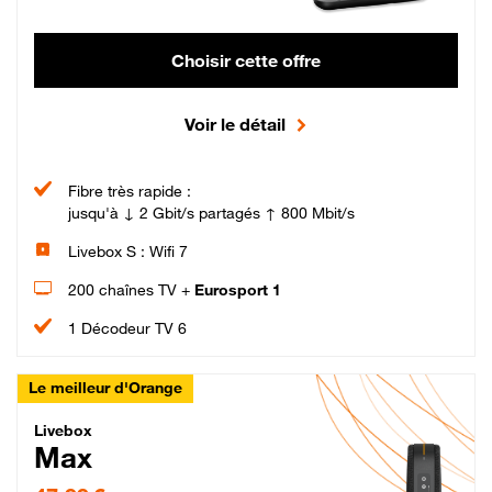
Choisir cette offre
Voir le détail
Fibre très rapide :
jusqu'à ↓ 2 Gbit/s partagés ↑ 800 Mbit/s
Livebox S : Wifi 7
200 chaînes TV +
Eurosport 1
1 Décodeur TV 6
Le meilleur d'Orange
Livebox Max Fibre
Livebox
Max
47,99 € par mois pendant 12 mois puis 57,99 € par mois, Engagement 12 moi