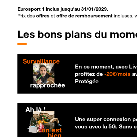
Eurosport 1 inclus jusqu'au 31/01/2029.
Prix des
offres
et
offre de remboursement
incluses, 
Les bons plans du mom
En ce moment, avec Liv
20
profitez de
-
20€/mois
av
Protégée
Une super connexion po
vous avec la 5G. Sans