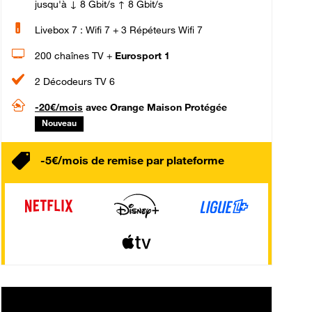
jusqu'à ↓ 8 Gbit/s ↑ 8 Gbit/s
Livebox 7 : Wifi 7 + 3 Répéteurs Wifi 7
200 chaînes TV +
Eurosport 1
2 Décodeurs TV 6
-20€/mois
avec Orange Maison Protégée
Nouveau
-5€/mois de remise par plateforme