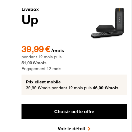
Livebox Up Fibre
Livebox
Up
39,99 € par mois pendant 12 mois puis 51,99 € par mois,
39,99 €
/mois
pendant 12 mois puis
51,99 €/mois
Engagement 12 mois
Prix client mobile
39,99 €/mois
pendant 12 mois puis
46,99 €/mois
Choisir cette offre
Voir le détail