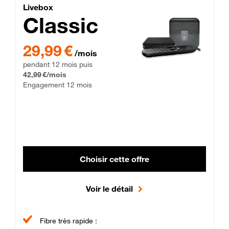
Lite Fibre
Livebox Classic Fibre
Livebox
Classic
29,99 € par mois pendant 12 mois puis 42,99 € par mois, Enga
29,99 €
/mois
pendant 12 mois puis
42,99 €/mois
Engagement 12 mois
Choisir cette offre
Voir le détail
Fibre très rapide :