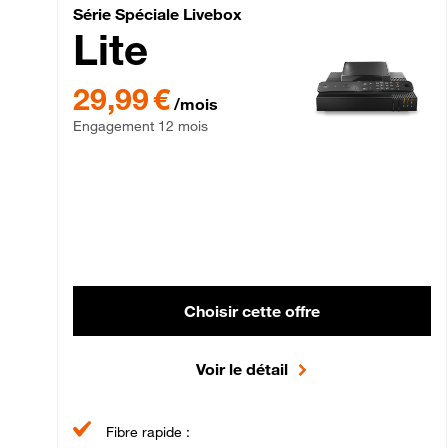
Série Spéciale Livebox 
Série Spéciale Livebox
Lite
29,99 € par mois , Engagement 12 mois
29,99 €
/mois
Engagement 12 mois
Choisir cette offre
Voir le détail
Fibre rapide :