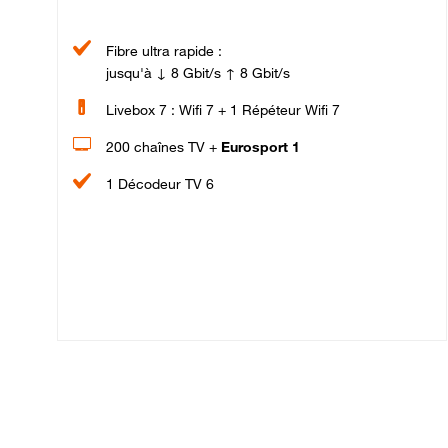
Fibre ultra rapide :
jusqu'à ↓ 8 Gbit/s ↑ 8 Gbit/s
Livebox 7 : Wifi 7 + 1 Répéteur Wifi 7
200 chaînes TV +
Eurosport 1
1 Décodeur TV 6