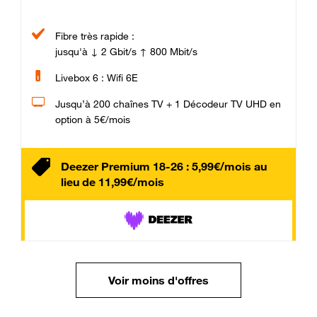
Fibre très rapide :
jusqu'à ↓ 2 Gbit/s ↑ 800 Mbit/s
Livebox 6 : Wifi 6E
Jusqu’à 200 chaînes TV + 1 Décodeur TV UHD en
option à 5€/mois
Deezer Premium 18-26 : 5,99€/mois au
lieu de 11,99€/mois
Voir moins d'offres