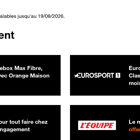
valables jusqu’au 19/08/2026.
ent
ebox Max Fibre,
Euro
 € par mois
ec Orange Maison
Clas
moi
ur tout faire chez
Le m
 engagement
offe