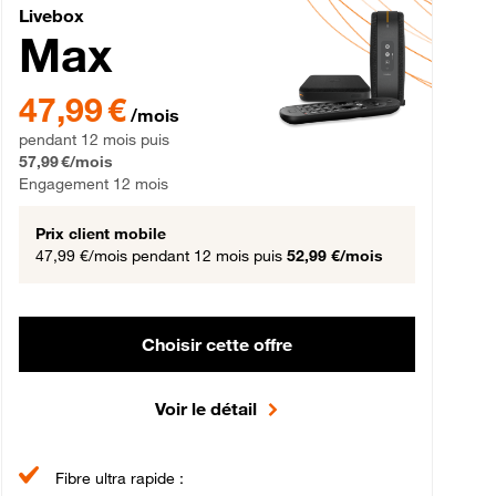
Livebox Max Fibre
Livebox
Max
gement 12 mois
47,99 € par mois pendant 12 mois puis 57,99 € par mois, Engageme
47,99 €
/mois
pendant 12 mois puis
57,99 €/mois
Engagement 12 mois
Prix client mobile
47,99 €/mois
pendant 12 mois puis
52,99 €/mois
Choisir cette offre
Voir le détail
Fibre ultra rapide :