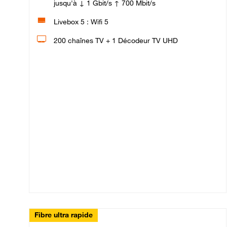
jusqu'à ↓ 1 Gbit/s ↑ 700 Mbit/s
Livebox 5 : Wifi 5
200 chaînes TV + 1 Décodeur TV UHD
Fibre ultra rapide