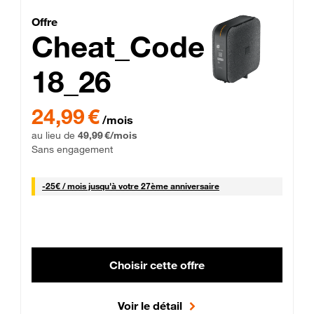
Cheat_Code Fibre_18_26
Offre
Cheat_Code
18_26
 Engagement 12 mois
24,99 € par mois pendant 0 mois puis 49,99 € par mois, Sans 
24,99 €
/mois
au lieu de
49,99 €/mois
Sans engagement
25 € par mois
-
25€ / mois
jusqu'à votre 27ème anniversaire
Choisir cette offre
Voir le détail