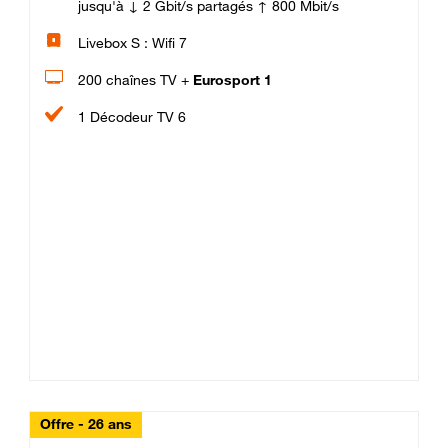
jusqu'à ↓ 2 Gbit/s partagés ↑ 800 Mbit/s
Livebox S : Wifi 7
200 chaînes TV +
Eurosport 1
1 Décodeur TV 6
Offre - 26 ans