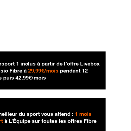
sport 1 inclus à partir de l’offre Livebox
29,99 € par mois
sic Fibre à
29,99€/mois
pendant 12
42,99 € par mois
s puis
42,99€/mois
eilleur du sport vous attend :
1 mois
rt
à L’Équipe sur toutes les offres Fibre