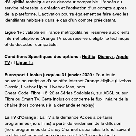
d’éligibilité technique et de décodeur compatible. L'accès au
service nécessite la création et l'activation d'un compte auprès
de la plateforme. L’activation pourra également se faire avec les
identifiants habituels dans le cas d’un compte préexistant.
Ligue 1+ :
valable en France métropolitaine, réservée aux clients
internet téléphone Orange TV sous réserve d’éligibilité technique
et de décodeur compatible.
Conditions Spécifiques des options :
Netflix
,
Disney+
,
Apple
TV
et
Ligue 1+
Eurosport 1 inclus jusqu’au 31 janvier 2029 :
Pour toute
nouvelle souscription d’une offre Internet Orange éligible (Livebox
Classic, Livebox Up ou Livebox Max, hors
Cheat_Code_Fibre_18_26 et Séries Spéciales), sur ADSL ou sur
Fibre ou Smart TV. Cette inclusion concerne le flux linéaire de la
chaine (hors contenus à la demande et replay).
La TV d'Orange :
La TV à la demande Accès à certains
programmes (hors films) à partir du lendemain de la diffusion
(hors programmes de Disney Channel disponibles le lundi suivant
la diffusion) pendant une période de 7 à 30 jours (selon le