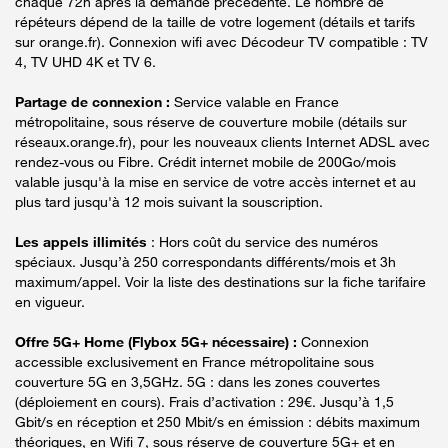
chaque 72h après la demande précédente. Le nombre de
répéteurs dépend de la taille de votre logement (détails et tarifs
sur orange.fr). Connexion wifi avec Décodeur TV compatible : TV
4, TV UHD 4K et TV 6.
Partage de connexion :
Service valable en France
métropolitaine, sous réserve de couverture mobile (détails sur
réseaux.orange.fr), pour les nouveaux clients Internet ADSL avec
rendez-vous ou Fibre. Crédit internet mobile de 200Go/mois
valable jusqu'à la mise en service de votre accès internet et au
plus tard jusqu'à 12 mois suivant la souscription.
Les appels illimités
: Hors coût du service des numéros
spéciaux. Jusqu’à 250 correspondants différents/mois et 3h
maximum/appel. Voir la liste des destinations sur la fiche tarifaire
en vigueur.
Offre 5G+ Home (Flybox 5G+ nécessaire) :
Connexion
accessible exclusivement en France métropolitaine sous
couverture 5G en 3,5GHz. 5G : dans les zones couvertes
(déploiement en cours). Frais d’activation : 29€. Jusqu’à 1,5
Gbit/s en réception et 250 Mbit/s en émission : débits maximum
théoriques, en Wifi 7, sous réserve de couverture 5G+ et en