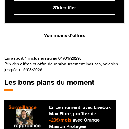
S'identifier
Voir moins d'offres
Eurosport 1 inclus jusqu'au 31/01/2029.
Prix des
offres
et
offre de remboursement
incluses, valables
jusqu’au 19/08/2026.
Les bons plans du moment
En ce moment, avec Livebox
Max Fibre, profitez de
20 € par mois
-
20€/mois
avec Orange
Maison Protégée