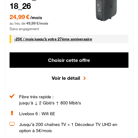
18_26
24,99 € par mois pendant 0 mois puis 49,99 € par mois, Sans engagement
24,99 €
/mois
au lieu de
49,99 €/mois
Sans engagement
25 € par mois
-
25€ / mois
jusqu'à votre 27ème anniversaire
Choisir cette offre
Voir le détail
Fibre très rapide :
jusqu'à ↓ 2 Gbit/s ↑ 800 Mbit/s
Livebox 6 : Wifi 6E
Jusqu’à 200 chaînes TV + 1 Décodeur TV UHD en
option à 5€/mois