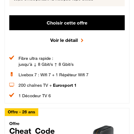
Choisir cette offre
Voir le détail
Fibre ultra rapide :
jusqu'à ↓ 8 Gbit/s ↑ 8 Gbit/s
Livebox 7 : Wifi 7 + 1 Répéteur Wifi 7
200 chaînes TV +
Eurosport 1
1 Décodeur TV 6
Offre - 26 ans
Cheat_Code Fibre_18_26
Offre
Cheat_Code