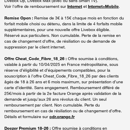
Livebox Up, Livebox Max (avec ou sans Smart TV).
Voir l'offre de remboursement sur
Internet
et
Internet+Mobile
.
Remise Open :
Remise de 3€ à 15€ chaque mois en fonction du
forfait mobile choisi ou détenu, dans la limite de 4 forfaits mobile
supplémentaires, pour une nouvelle offre Livebox éligible.
Réservé aux particuliers. Non cumulable. Perte de la remise en
cas de changement d'offre, de résiliation ou de demande de
suppression par le client internet.
Offre Cheat_Code_Fibre_18_26 :
Offre soumise à conditions,
valable à partir du 10/04/2025 en France métropolitaine, sous
réserve d’éligibilité et d’équipements compatibles, pour la
souscription à l’offre Cheat_Code_Fibre_18_26 par des clients
âgés de 18 à 26 ans et 6 mois maximum, sur présentation d’une
carte d’identité. Sans engagement. Remboursement différé de
25€/mois à partir de la 2e facture Orange après validation de la
demande et jusqu’aux 26 ans révolus du client. Un seul
remboursement par client. Non cumulable. Perte du
remboursement en cas de résiliation ou de changement d’offre.
Détails et formulaire sur
odr.orange.fr
Deezer Premium 18-26 :
Offre soumise à conditions en