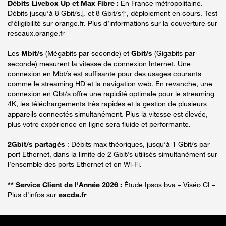
Débits Livebox Up et Max Fibre :
En France métropolitaine.
Débits jusqu’à 8 Gbit/s↓ et 8 Gbit/s↑, déploiement en cours. Test
d’éligibilité sur orange.fr. Plus d’informations sur la couverture sur
reseaux.orange.fr
Les
Mbit/s
(Mégabits par seconde) et
Gbit/s
(Gigabits par
seconde) mesurent la vitesse de connexion Internet. Une
connexion en Mbt/s est suffisante pour des usages courants
comme le streaming HD et la navigation web. En revanche, une
connexion en Gbt/s offre une rapidité optimale pour le streaming
4K, les téléchargements très rapides et la gestion de plusieurs
appareils connectés simultanément. Plus la vitesse est élevée,
plus votre expérience en ligne sera fluide et performante.
2Gbit/s partagés
: Débits max théoriques, jusqu’à 1 Gbit/s par
port Ethernet, dans la limite de 2 Gbit/s utilisés simultanément sur
l’ensemble des ports Ethernet et en Wi-Fi.
** Service Client de l'Année 2026 :
Étude Ipsos bva – Viséo CI –
Plus d'infos sur
escda.fr