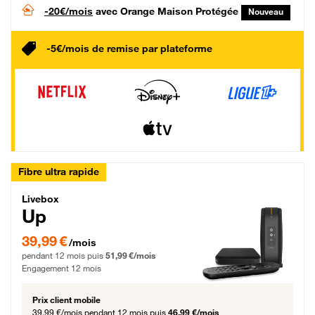
-20€/mois
avec Orange Maison Protégée
Nouveau
-5€/mois de remise par plateforme
Fibre ultra rapide
Livebox Up Fibre
Livebox
Up
39,99 € par mois pendant 12 mois puis 51,99 € par mois, Engagement 12 moi
39,99 €
/mois
pendant 12 mois puis
51,99 €/mois
Engagement 12 mois
Prix client mobile
39,99 €/mois
pendant 12 mois puis
46,99 €/mois