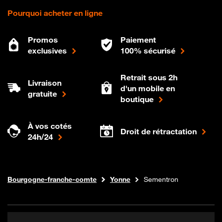
Pourquoi acheter en ligne
Promos
Paiement
exclusives
100% sécurisé
Retrait sous 2h
Livraison
d'un mobile en
gratuite
boutique
À vos cotés
Droit de rétractation
24h/24
Internet fibre
Boutique Orange
Bourgogne-franche-comte
Yonne
Sementron