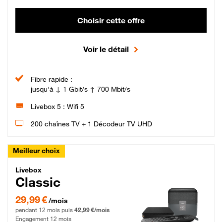
Choisir cette offre
Voir le détail
Fibre rapide :
jusqu'à ↓ 1 Gbit/s ↑ 700 Mbit/s
Livebox 5 : Wifi 5
200 chaînes TV + 1 Décodeur TV UHD
Meilleur choix
Livebox Classic Fibre
Livebox
Classic
29,99 € par mois pendant 12 mois puis 42,99 € par mois, Engagement 12 moi
29,99 €
/mois
pendant 12 mois puis
42,99 €/mois
Engagement 12 mois