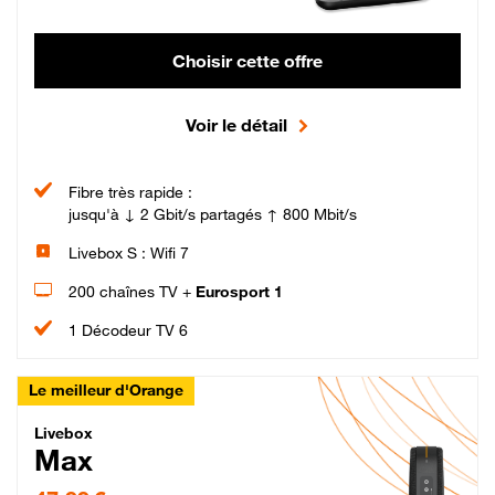
Choisir cette offre
Voir le détail
Fibre très rapide :
jusqu'à ↓ 2 Gbit/s partagés ↑ 800 Mbit/s
Livebox S : Wifi 7
200 chaînes TV +
Eurosport 1
1 Décodeur TV 6
Le meilleur d'Orange
Livebox Max Fibre
Livebox
Max
47,99 € par mois pendant 12 mois puis 57,99 € par mois, Engagement 12 moi