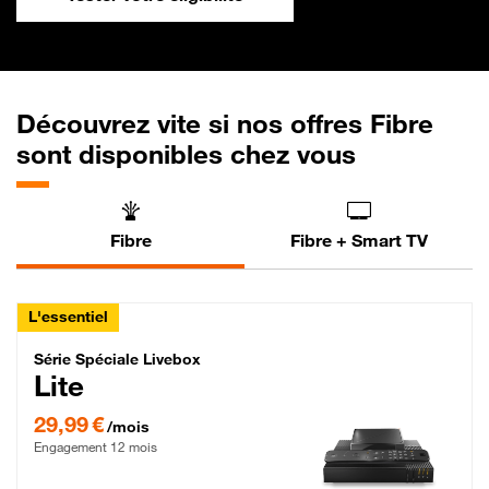
Découvrez vite si nos offres Fibre
sont disponibles chez vous
Fibre
Fibre + Smart TV
L'essentiel
Série Spéciale Livebox Lite Fibre
Série Spéciale Livebox
Lite
29,99 € par mois , Engagement 12 mois
29,99 €
/mois
Engagement 12 mois