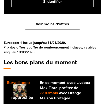
S'identifier
Voir moins d'offres
Eurosport 1 inclus jusqu'au 31/01/2029.
Prix des
offres
et
offre de remboursement
incluses, valables
jusqu’au 19/08/2026.
Les bons plans du moment
En ce moment, avec Livebox
Max Fibre, profitez de
20 € par mois
-
20€/mois
avec Orange
Maison Protégée