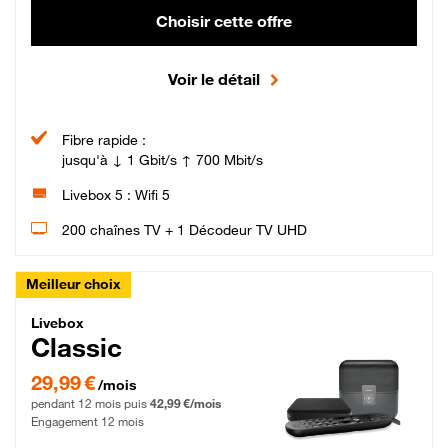
Choisir cette offre
Voir le détail
Fibre rapide :
jusqu'à ↓ 1 Gbit/s ↑ 700 Mbit/s
Livebox 5 : Wifi 5
200 chaînes TV + 1 Décodeur TV UHD
Meilleur choix
Livebox Classic Fibre
Livebox
Classic
29,99 € par mois pendant 12 mois puis 42,99 € par mois, Engagement 12 moi
29,99 €
/mois
pendant 12 mois puis
42,99 €/mois
Engagement 12 mois