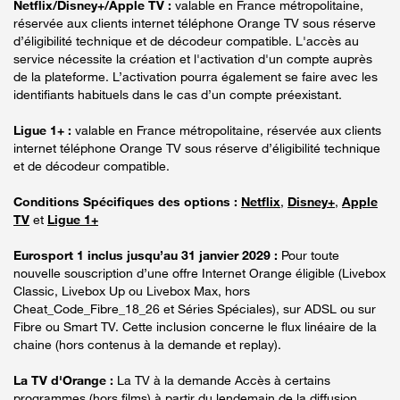
Netflix/Disney+/Apple TV :
valable en France métropolitaine,
réservée aux clients internet téléphone Orange TV sous réserve
d’éligibilité technique et de décodeur compatible. L'accès au
service nécessite la création et l'activation d'un compte auprès
de la plateforme. L’activation pourra également se faire avec les
identifiants habituels dans le cas d’un compte préexistant.
Ligue 1+ :
valable en France métropolitaine, réservée aux clients
internet téléphone Orange TV sous réserve d’éligibilité technique
et de décodeur compatible.
Conditions Spécifiques des options :
Netflix
,
Disney+
,
Apple
TV
et
Ligue 1+
Eurosport 1 inclus jusqu’au 31 janvier 2029 :
Pour toute
nouvelle souscription d’une offre Internet Orange éligible (Livebox
Classic, Livebox Up ou Livebox Max, hors
Cheat_Code_Fibre_18_26 et Séries Spéciales), sur ADSL ou sur
Fibre ou Smart TV. Cette inclusion concerne le flux linéaire de la
chaine (hors contenus à la demande et replay).
La TV d'Orange :
La TV à la demande Accès à certains
programmes (hors films) à partir du lendemain de la diffusion