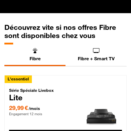
Découvrez vite si nos offres Fibre
sont disponibles chez vous
Fibre
Fibre + Smart TV
L'essentiel
Série Spéciale Livebox Lite Fibre
Série Spéciale Livebox
Lite
29,99 € par mois , Engagement 12 mois
29,99 €
/mois
Engagement 12 mois