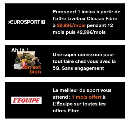
Eurosport 1 inclus à partir de
l’offre Livebox Classic Fibre
29,99 € par mois
à
29,99€/mois
pendant 12
42,99 € par m
mois puis
42,99€/mois
Une super connexion pour
tout faire chez vous avec la
5G. Sans engagement
Le meilleur du sport vous
attend :
1 mois offert
à
L’Équipe sur toutes les
offres Fibre