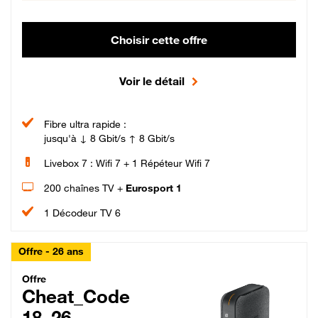
Choisir cette offre
Voir le détail
Fibre ultra rapide :
jusqu'à ↓ 8 Gbit/s ↑ 8 Gbit/s
Livebox 7 : Wifi 7 + 1 Répéteur Wifi 7
200 chaînes TV +
Eurosport 1
1 Décodeur TV 6
Offre - 26 ans
Cheat_Code Fibre_18_26
Offre
Cheat_Code
18_26