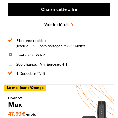
Choisir cette offre
Voir le détail
Fibre très rapide :
jusqu'à ↓ 2 Gbit/s partagés ↑ 800 Mbit/s
Livebox S : Wifi 7
200 chaînes TV +
Eurosport 1
1 Décodeur TV 6
Le meilleur d'Orange
Livebox Max Fibre
Livebox
Max
47,99 € par mois pendant 12 mois puis 57,99 € par mois, Engagement 12 moi
47,99 €
/mois