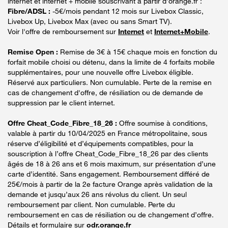
internet et internet + mobile souscrivant à partir d’orange.fr :
Fibre/ADSL :
-5€/mois pendant 12 mois sur Livebox Classic,
Livebox Up, Livebox Max (avec ou sans Smart TV).
Voir l'offre de remboursement sur
Internet
et
Internet+Mobile
.
Remise Open :
Remise de 3€ à 15€ chaque mois en fonction du
forfait mobile choisi ou détenu, dans la limite de 4 forfaits mobile
supplémentaires, pour une nouvelle offre Livebox éligible.
Réservé aux particuliers. Non cumulable. Perte de la remise en
cas de changement d'offre, de résiliation ou de demande de
suppression par le client internet.
Offre Cheat_Code_Fibre_18_26 :
Offre soumise à conditions,
valable à partir du 10/04/2025 en France métropolitaine, sous
réserve d’éligibilité et d’équipements compatibles, pour la
souscription à l’offre Cheat_Code_Fibre_18_26 par des clients
âgés de 18 à 26 ans et 6 mois maximum, sur présentation d’une
carte d’identité. Sans engagement. Remboursement différé de
25€/mois à partir de la 2e facture Orange après validation de la
demande et jusqu’aux 26 ans révolus du client. Un seul
remboursement par client. Non cumulable. Perte du
remboursement en cas de résiliation ou de changement d’offre.
Détails et formulaire sur
odr.orange.fr