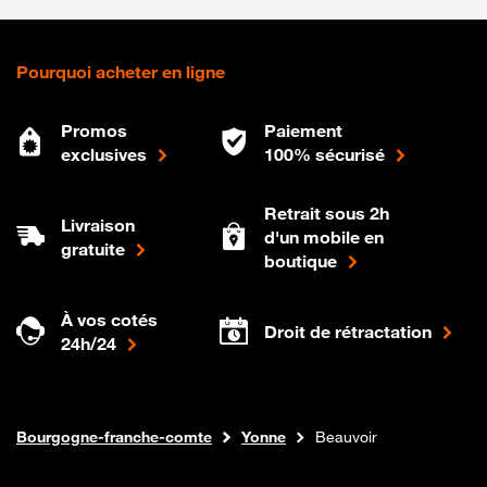
Pourquoi acheter en ligne
Promos
Paiement
exclusives
100% sécurisé
Retrait sous 2h
Livraison
d'un mobile en
gratuite
boutique
À vos cotés
Droit de rétractation
24h/24
Internet fibre
Boutique Orange
Bourgogne-franche-comte
Yonne
Beauvoir