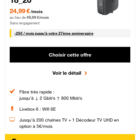
24,99 € par mois pendant 0 mois puis 49,99 € par mois, Sans engagement
24,99 €
/mois
au lieu de
49,99 €/mois
Sans engagement
25 € par mois
-
25€ / mois
jusqu'à votre 27ème anniversaire
Choisir cette offre
Voir le détail
Fibre très rapide :
jusqu'à ↓ 2 Gbit/s ↑ 800 Mbit/s
Livebox 6 : Wifi 6E
Jusqu’à 200 chaînes TV + 1 Décodeur TV UHD en
option à 5€/mois