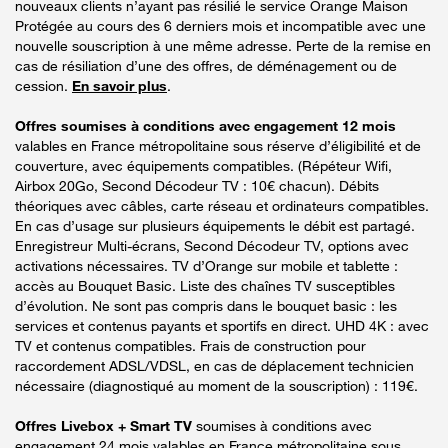
nouveaux clients n’ayant pas résilié le service Orange Maison
Protégée au cours des 6 derniers mois et incompatible avec une
nouvelle souscription à une même adresse. Perte de la remise en
cas de résiliation d’une des offres, de déménagement ou de
cession.
En savoir plus
.
Offres soumises à conditions avec engagement 12 mois
valables en France métropolitaine sous réserve d’éligibilité et de
couverture, avec équipements compatibles. (Répéteur Wifi,
Airbox 20Go, Second Décodeur TV : 10€ chacun). Débits
théoriques avec câbles, carte réseau et ordinateurs compatibles.
En cas d’usage sur plusieurs équipements le débit est partagé.
Enregistreur Multi-écrans, Second Décodeur TV, options avec
activations nécessaires. TV d’Orange sur mobile et tablette :
accès au Bouquet Basic. Liste des chaînes TV susceptibles
d’évolution. Ne sont pas compris dans le bouquet basic : les
services et contenus payants et sportifs en direct. UHD 4K : avec
TV et contenus compatibles. Frais de construction pour
raccordement ADSL/VDSL, en cas de déplacement technicien
nécessaire (diagnostiqué au moment de la souscription) : 119€.
Offres Livebox + Smart TV
soumises à conditions avec
engagement 24 mois valables en France métropolitaine sous