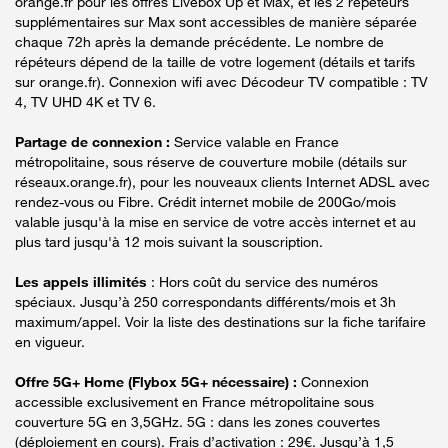
orange.fr pour les offres Livebox Up et Max, et les 2 répéteurs
supplémentaires sur Max sont accessibles de manière séparée
chaque 72h après la demande précédente. Le nombre de
répéteurs dépend de la taille de votre logement (détails et tarifs
sur orange.fr). Connexion wifi avec Décodeur TV compatible : TV
4, TV UHD 4K et TV 6.
Partage de connexion :
Service valable en France
métropolitaine, sous réserve de couverture mobile (détails sur
réseaux.orange.fr), pour les nouveaux clients Internet ADSL avec
rendez-vous ou Fibre. Crédit internet mobile de 200Go/mois
valable jusqu'à la mise en service de votre accès internet et au
plus tard jusqu'à 12 mois suivant la souscription.
Les appels illimités
: Hors coût du service des numéros
spéciaux. Jusqu’à 250 correspondants différents/mois et 3h
maximum/appel. Voir la liste des destinations sur la fiche tarifaire
en vigueur.
Offre 5G+ Home (Flybox 5G+ nécessaire) :
Connexion
accessible exclusivement en France métropolitaine sous
couverture 5G en 3,5GHz. 5G : dans les zones couvertes
(déploiement en cours). Frais d’activation : 29€. Jusqu’à 1,5