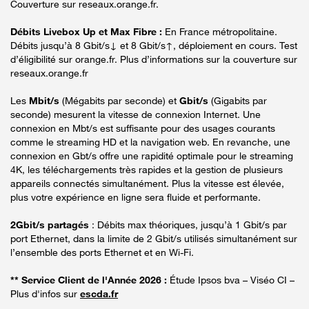
Couverture sur reseaux.orange.fr.
Débits Livebox Up et Max Fibre :
En France métropolitaine.
Débits jusqu’à 8 Gbit/s↓ et 8 Gbit/s↑, déploiement en cours. Test
d’éligibilité sur orange.fr. Plus d’informations sur la couverture sur
reseaux.orange.fr
Les
Mbit/s
(Mégabits par seconde) et
Gbit/s
(Gigabits par
seconde) mesurent la vitesse de connexion Internet. Une
connexion en Mbt/s est suffisante pour des usages courants
comme le streaming HD et la navigation web. En revanche, une
connexion en Gbt/s offre une rapidité optimale pour le streaming
4K, les téléchargements très rapides et la gestion de plusieurs
appareils connectés simultanément. Plus la vitesse est élevée,
plus votre expérience en ligne sera fluide et performante.
2Gbit/s partagés
: Débits max théoriques, jusqu’à 1 Gbit/s par
port Ethernet, dans la limite de 2 Gbit/s utilisés simultanément sur
l’ensemble des ports Ethernet et en Wi-Fi.
** Service Client de l'Année 2026 :
Étude Ipsos bva – Viséo CI –
Plus d'infos sur
escda.fr