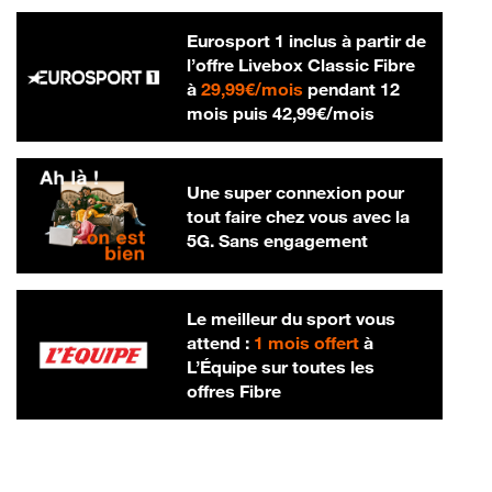
Eurosport 1 inclus à partir de
l’offre Livebox Classic Fibre
29,99 € par mois
à
29,99€/mois
pendant 12
42,99 € par m
mois puis
42,99€/mois
Une super connexion pour
tout faire chez vous avec la
5G. Sans engagement
Le meilleur du sport vous
attend :
1 mois offert
à
L’Équipe sur toutes les
offres Fibre