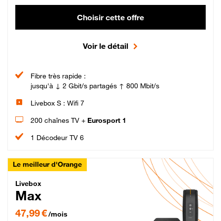
Choisir cette offre
Voir le détail
Fibre très rapide :
jusqu'à ↓ 2 Gbit/s partagés ↑ 800 Mbit/s
Livebox S : Wifi 7
200 chaînes TV +
Eurosport 1
1 Décodeur TV 6
Le meilleur d'Orange
Livebox Max Fibre
Livebox
Max
47,99 € par mois pendant 12 mois puis 57,99 € par mois, Engagement 12 moi
47,99 €
/mois