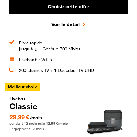
Choisir cette offre
Voir le détail
Fibre rapide :
jusqu'à ↓ 1 Gbit/s ↑ 700 Mbit/s
Livebox 5 : Wifi 5
200 chaînes TV + 1 Décodeur TV UHD
Meilleur choix
Livebox Classic Fibre
Livebox
Classic
29,99 € par mois pendant 12 mois puis 42,99 € par mois, Engagement 12 moi
29,99 €
/mois
pendant 12 mois puis
42,99 €/mois
Engagement 12 mois