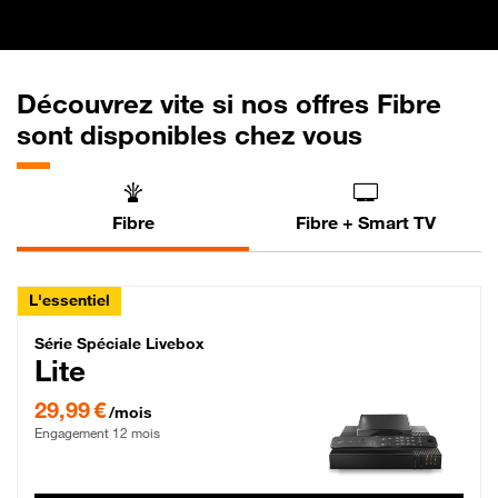
Découvrez vite si nos offres Fibre
sont disponibles chez vous
Fibre
Fibre + Smart TV
L'essentiel
Série Spéciale Livebox Lite Fibre
Série Spéciale Livebox
Lite
29,99 € par mois , Engagement 12 mois
29,99 €
/mois
Engagement 12 mois