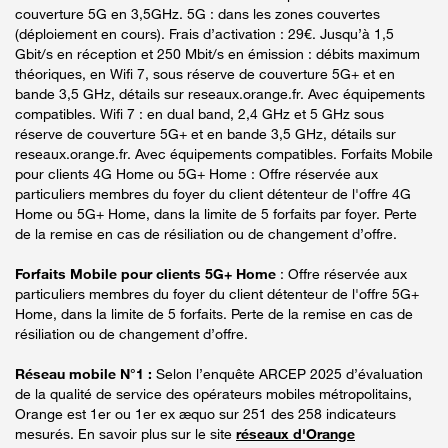
couverture 5G en 3,5GHz. 5G : dans les zones couvertes
(déploiement en cours). Frais d’activation : 29€. Jusqu’à 1,5
Gbit/s en réception et 250 Mbit/s en émission : débits maximum
théoriques, en Wifi 7, sous réserve de couverture 5G+ et en
bande 3,5 GHz, détails sur reseaux.orange.fr. Avec équipements
compatibles. Wifi 7 : en dual band, 2,4 GHz et 5 GHz sous
réserve de couverture 5G+ et en bande 3,5 GHz, détails sur
reseaux.orange.fr. Avec équipements compatibles. Forfaits Mobile
pour clients 4G Home ou 5G+ Home : Offre réservée aux
particuliers membres du foyer du client détenteur de l'offre 4G
Home ou 5G+ Home, dans la limite de 5 forfaits par foyer. Perte
de la remise en cas de résiliation ou de changement d’offre.
Forfaits Mobile pour clients 5G+ Home
: Offre réservée aux
particuliers membres du foyer du client détenteur de l'offre 5G+
Home, dans la limite de 5 forfaits. Perte de la remise en cas de
résiliation ou de changement d’offre.
Réseau mobile N°1 :
Selon l’enquête ARCEP 2025 d’évaluation
de la qualité de service des opérateurs mobiles métropolitains,
Orange est 1er ou 1er ex æquo sur 251 des 258 indicateurs
mesurés. En savoir plus sur le site
réseaux d'Orange