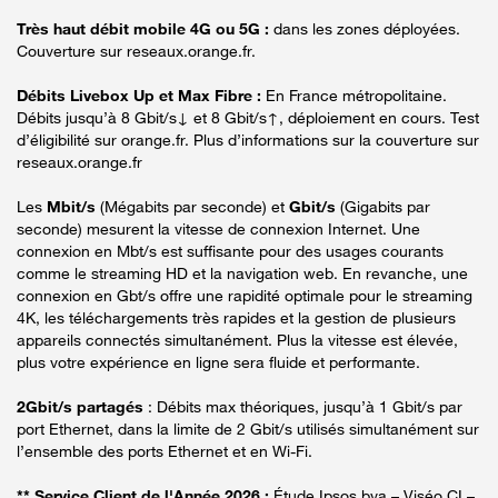
Très haut débit mobile 4G ou 5G :
dans les zones déployées.
Couverture sur reseaux.orange.fr.
Débits Livebox Up et Max Fibre :
En France métropolitaine.
Débits jusqu’à 8 Gbit/s↓ et 8 Gbit/s↑, déploiement en cours. Test
d’éligibilité sur orange.fr. Plus d’informations sur la couverture sur
reseaux.orange.fr
Les
Mbit/s
(Mégabits par seconde) et
Gbit/s
(Gigabits par
seconde) mesurent la vitesse de connexion Internet. Une
connexion en Mbt/s est suffisante pour des usages courants
comme le streaming HD et la navigation web. En revanche, une
connexion en Gbt/s offre une rapidité optimale pour le streaming
4K, les téléchargements très rapides et la gestion de plusieurs
appareils connectés simultanément. Plus la vitesse est élevée,
plus votre expérience en ligne sera fluide et performante.
2Gbit/s partagés
: Débits max théoriques, jusqu’à 1 Gbit/s par
port Ethernet, dans la limite de 2 Gbit/s utilisés simultanément sur
l’ensemble des ports Ethernet et en Wi-Fi.
** Service Client de l'Année 2026 :
Étude Ipsos bva – Viséo CI –