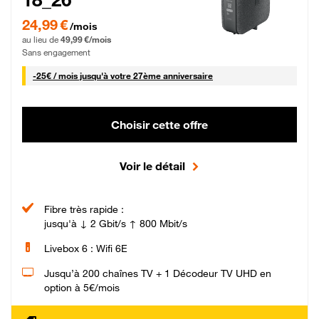
24,99 € par mois pendant 0 mois puis 49,99 € par mois, Sans engagement
24,99 €
/mois
au lieu de
49,99 €/mois
Sans engagement
25 € par mois
-
25€ / mois
jusqu'à votre 27ème anniversaire
Choisir cette offre
Voir le détail
Fibre très rapide :
jusqu'à ↓ 2 Gbit/s ↑ 800 Mbit/s
Livebox 6 : Wifi 6E
Jusqu’à 200 chaînes TV + 1 Décodeur TV UHD en
option à 5€/mois