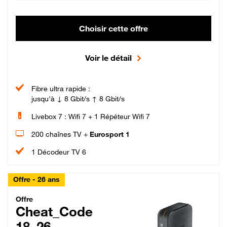
Choisir cette offre
Voir le détail
Fibre ultra rapide :
jusqu'à ↓ 8 Gbit/s ↑ 8 Gbit/s
Livebox 7 : Wifi 7 + 1 Répéteur Wifi 7
200 chaînes TV +
Eurosport 1
1 Décodeur TV 6
Offre - 26 ans
Cheat_Code Fibre_18_26
Offre
Cheat_Code
18_26