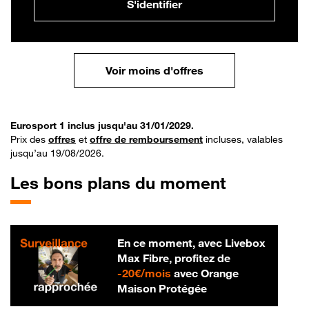
S'identifier
Voir moins d'offres
Eurosport 1 inclus jusqu'au 31/01/2029.
Prix des
offres
et
offre de remboursement
incluses, valables
jusqu’au 19/08/2026.
Les bons plans du moment
En ce moment, avec Livebox
Max Fibre, profitez de
20 € par mois
-
20€/mois
avec Orange
Maison Protégée