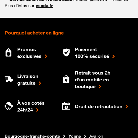
Plus d'infos sur
escda.fr
Pourquoi acheter en ligne
Promos
Paiement
exclusives
100% sécurisé
Retrait sous 2h
Livraison
d'un mobile en
gratuite
boutique
À vos cotés
Droit de rétractation
24h/24
Internet fibre
Boutique Orange
Bourgogne-franche-comte
Yonne
Avallon