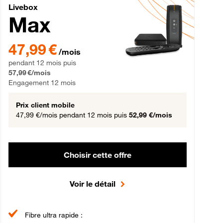
Livebox Max Fibre
Livebox
Max
gement 12 mois
47,99 € par mois pendant 12 mois puis 57,99 € par mois, Engageme
47,99 €
/mois
pendant 12 mois puis
57,99 €/mois
Engagement 12 mois
Prix client mobile
47,99 €/mois
pendant 12 mois puis
52,99 €/mois
Choisir cette offre
Voir le détail
Fibre ultra rapide :