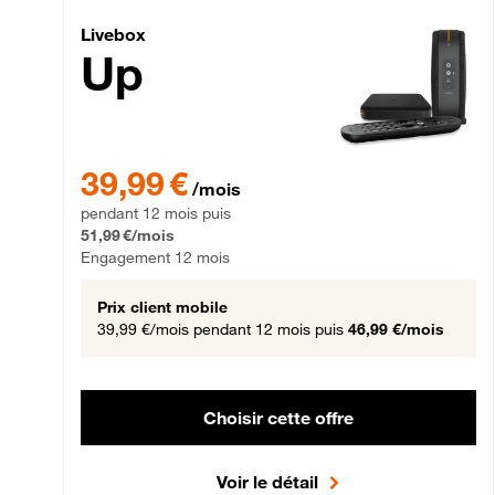
Livebox Up Fibre
Livebox
Up
39,99 € par mois pendant 12 mois puis 51,99 € par mois,
39,99 €
/mois
pendant 12 mois puis
51,99 €/mois
Engagement 12 mois
Prix client mobile
39,99 €/mois
pendant 12 mois puis
46,99 €/mois
Choisir cette offre
Voir le détail