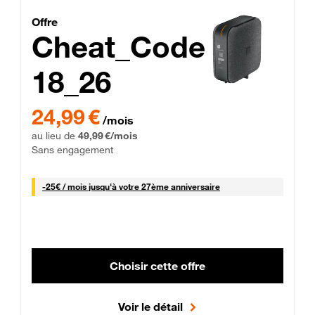
Cheat_Code Fibre_18_26
Offre
Cheat_Code
18_26
 Engagement 12 mois
24,99 € par mois pendant 0 mois puis 49,99 € par mois, Sans 
24,99 €
/mois
au lieu de
49,99 €/mois
Sans engagement
25 € par mois
-
25€ / mois
jusqu'à votre 27ème anniversaire
Choisir cette offre
Voir le détail