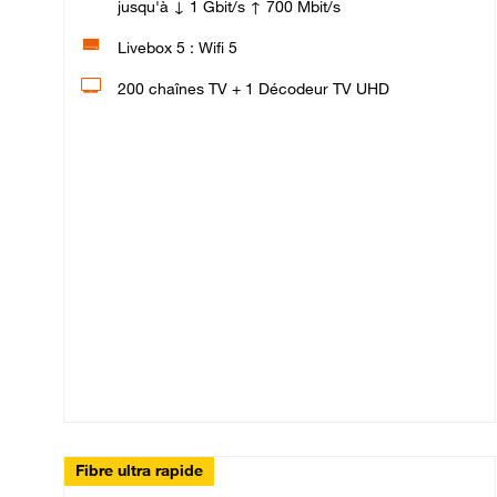
jusqu'à ↓ 1 Gbit/s ↑ 700 Mbit/s
Livebox 5 : Wifi 5
200 chaînes TV + 1 Décodeur TV UHD
Fibre ultra rapide