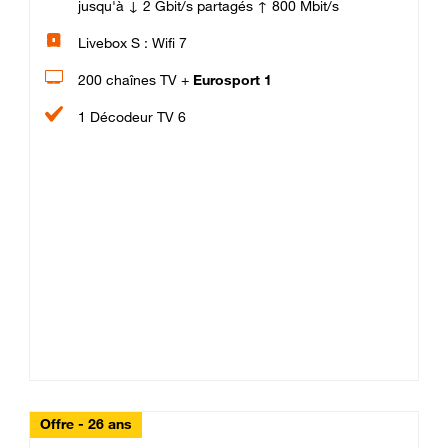
jusqu'à ↓ 2 Gbit/s partagés ↑ 800 Mbit/s
Livebox S : Wifi 7
200 chaînes TV +
Eurosport 1
1 Décodeur TV 6
Offre - 26 ans