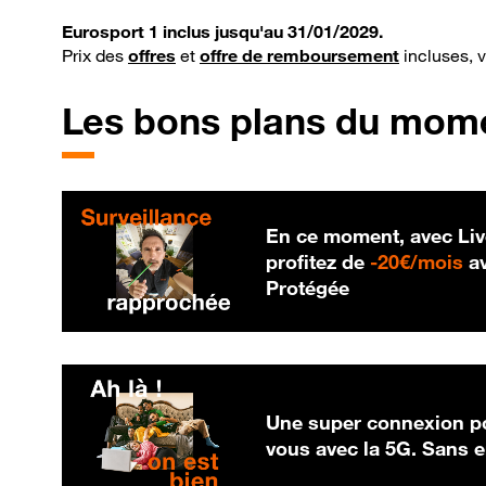
Eurosport 1 inclus jusqu'au 31/01/2029.
Prix des
offres
et
offre de remboursement
incluses, 
Les bons plans du mom
En ce moment, avec Liv
20
profitez de
-
20€/mois
av
Protégée
Une super connexion po
vous avec la 5G. Sans