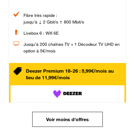
Fibre très rapide :
jusqu'à ↓ 2 Gbit/s ↑ 800 Mbit/s
Livebox 6 : Wifi 6E
Jusqu’à 200 chaînes TV + 1 Décodeur TV UHD en
option à 5€/mois
Deezer Premium 18-26 : 5,99€/mois au
lieu de 11,99€/mois
Voir moins d'offres