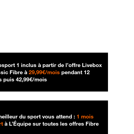
sport 1 inclus à partir de l’offre Livebox
29,99 € par mois
sic Fibre à
29,99€/mois
pendant 12
42,99 € par mois
s puis
42,99€/mois
eilleur du sport vous attend :
1 mois
rt
à L’Équipe sur toutes les offres Fibre