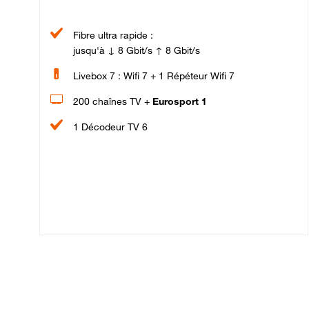
Fibre ultra rapide :
jusqu'à ↓ 8 Gbit/s ↑ 8 Gbit/s
Livebox 7 : Wifi 7 + 1 Répéteur Wifi 7
200 chaînes TV +
Eurosport 1
1 Décodeur TV 6