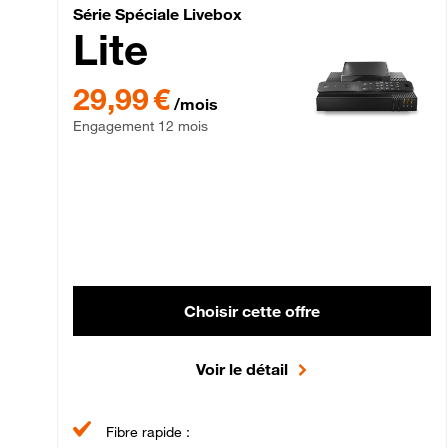
Série Spéciale Livebox 
Série Spéciale Livebox
Lite
29,99 € par mois , Engagement 12 mois
29,99 €
/mois
Engagement 12 mois
Choisir cette offre
Voir le détail
Fibre rapide :