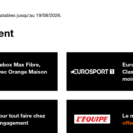
valables jusqu’au 19/08/2026.
ent
ebox Max Fibre,
Euro
 € par mois
ec Orange Maison
Clas
moi
ur tout faire chez
Le m
 engagement
offe