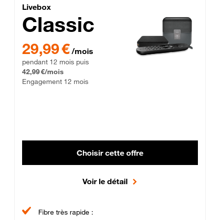
Lite Fibre
Livebox Classic Fibre
Livebox
Classic
29,99 € par mois pendant 12 mois puis 42,99 € par mois, Enga
29,99 €
/mois
pendant 12 mois puis
42,99 €/mois
Engagement 12 mois
Choisir cette offre
Voir le détail
Fibre très rapide :