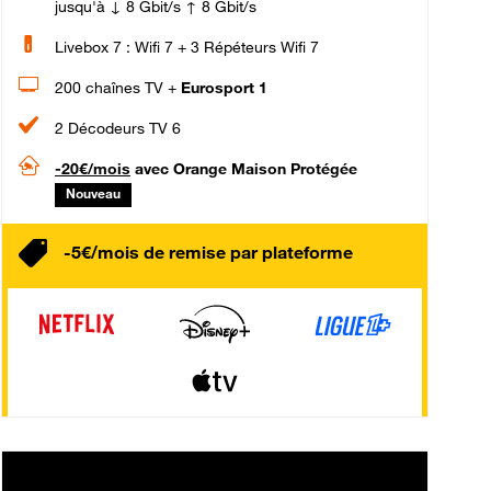
jusqu'à ↓ 8 Gbit/s ↑ 8 Gbit/s
Livebox 7 : Wifi 7 + 3 Répéteurs Wifi 7
200 chaînes TV +
Eurosport 1
2 Décodeurs TV 6
-20€/mois
avec Orange Maison Protégée
Nouveau
-5€/mois de remise par plateforme