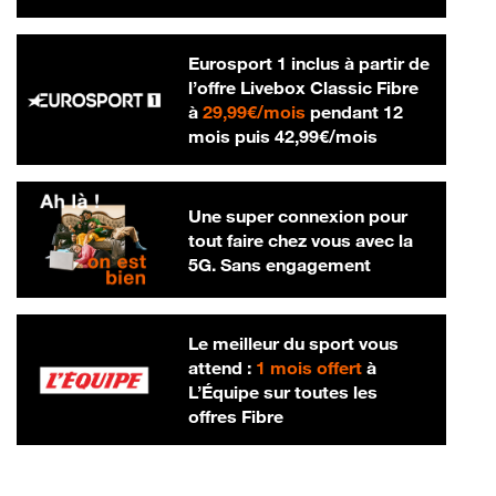
Eurosport 1 inclus à partir de
l’offre Livebox Classic Fibre
29,99 € par mois
à
29,99€/mois
pendant 12
42,99 € par m
mois puis
42,99€/mois
Une super connexion pour
tout faire chez vous avec la
5G. Sans engagement
Le meilleur du sport vous
attend :
1 mois offert
à
L’Équipe sur toutes les
offres Fibre