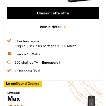
Choisir cette offre
Voir le détail
Fibre très rapide :
jusqu'à ↓ 2 Gbit/s partagés ↑ 800 Mbit/s
Livebox S : Wifi 7
200 chaînes TV +
Eurosport 1
1 Décodeur TV 6
Le meilleur d'Orange
Livebox Max Fibre
Livebox
Max
47,99 € par mois pendant 12 mois puis 57,99 € par mois, Engagement 12 moi