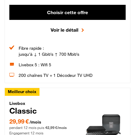
Choisir cette offre
Voir le détail
Fibre rapide :
jusqu'à ↓ 1 Gbit/s ↑ 700 Mbit/s
Livebox 5 : Wifi 5
200 chaînes TV + 1 Décodeur TV UHD
Meilleur choix
Livebox Classic Fibre
Livebox
Classic
29,99 € par mois pendant 12 mois puis 42,99 € par mois, Engagement 12 moi
29,99 €
/mois
pendant 12 mois puis
42,99 €/mois
Engagement 12 mois