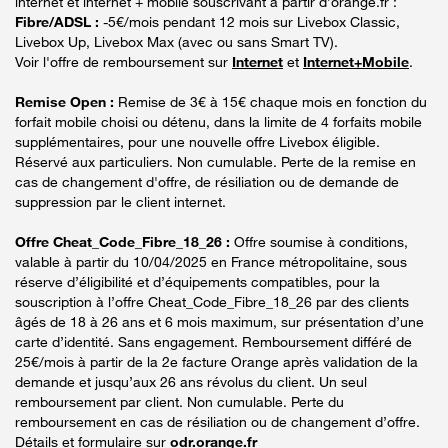
internet et internet + mobile souscrivant à partir d’orange.fr :
Fibre/ADSL :
-5€/mois pendant 12 mois sur Livebox Classic,
Livebox Up, Livebox Max (avec ou sans Smart TV).
Voir l'offre de remboursement sur
Internet
et
Internet+Mobile
.
Remise Open :
Remise de 3€ à 15€ chaque mois en fonction du
forfait mobile choisi ou détenu, dans la limite de 4 forfaits mobile
supplémentaires, pour une nouvelle offre Livebox éligible.
Réservé aux particuliers. Non cumulable. Perte de la remise en
cas de changement d'offre, de résiliation ou de demande de
suppression par le client internet.
Offre Cheat_Code_Fibre_18_26 :
Offre soumise à conditions,
valable à partir du 10/04/2025 en France métropolitaine, sous
réserve d’éligibilité et d’équipements compatibles, pour la
souscription à l’offre Cheat_Code_Fibre_18_26 par des clients
âgés de 18 à 26 ans et 6 mois maximum, sur présentation d’une
carte d’identité. Sans engagement. Remboursement différé de
25€/mois à partir de la 2e facture Orange après validation de la
demande et jusqu’aux 26 ans révolus du client. Un seul
remboursement par client. Non cumulable. Perte du
remboursement en cas de résiliation ou de changement d’offre.
Détails et formulaire sur
odr.orange.fr