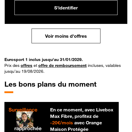
S'identifier
Voir moins d'offres
Eurosport 1 inclus jusqu'au 31/01/2029.
Prix des
offres
et
offre de remboursement
incluses, valables
jusqu’au 19/08/2026.
Les bons plans du moment
En ce moment, avec Livebox
Max Fibre, profitez de
20 € par mois
-
20€/mois
avec Orange
Maison Protégée