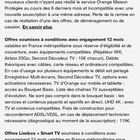
nouveaux clients n’ayant pas résilié le service Orange Maison
Protégée au cours des 6 derniers mois et incompatible avec une
nouvelle souscription à une même adresse. Perte de la remise en
cas de résiliation d’une des offres, de déménagement ou de
cession.
En savoir plus
.
Offres soumises à conditions avec engagement 12 mois
valables en France métropolitaine sous réserve d’éligibilité et de
couverture, avec équipements compatibles. (Répéteur Wifi,
Airbox 20Go, Second Décodeur TV : 10€ chacun). Débits
théoriques avec câbles, carte réseau et ordinateurs compatibles.
En cas d’usage sur plusieurs équipements le débit est partagé.
Enregistreur Multi-écrans, Second Décodeur TV, options avec
activations nécessaires. TV d’Orange sur mobile et tablette :
accès au Bouquet Basic. Liste des chaînes TV susceptibles
d’évolution. Ne sont pas compris dans le bouquet basic : les
services et contenus payants et sportifs en direct. UHD 4K : avec
TV et contenus compatibles. Frais de construction pour
raccordement ADSL/VDSL, en cas de déplacement technicien
nécessaire (diagnostiqué au moment de la souscription) : 119€.
Offres Livebox + Smart TV
soumises à conditions avec
engagement 24 mois valables en France métropolitaine sous