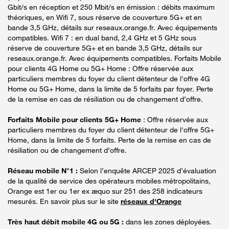
Gbit/s en réception et 250 Mbit/s en émission : débits maximum
théoriques, en Wifi 7, sous réserve de couverture 5G+ et en
bande 3,5 GHz, détails sur reseaux.orange.fr. Avec équipements
compatibles. Wifi 7 : en dual band, 2,4 GHz et 5 GHz sous
réserve de couverture 5G+ et en bande 3,5 GHz, détails sur
reseaux.orange.fr. Avec équipements compatibles. Forfaits Mobile
pour clients 4G Home ou 5G+ Home : Offre réservée aux
particuliers membres du foyer du client détenteur de l'offre 4G
Home ou 5G+ Home, dans la limite de 5 forfaits par foyer. Perte
de la remise en cas de résiliation ou de changement d’offre.
Forfaits Mobile pour clients 5G+ Home
: Offre réservée aux
particuliers membres du foyer du client détenteur de l'offre 5G+
Home, dans la limite de 5 forfaits. Perte de la remise en cas de
résiliation ou de changement d’offre.
Réseau mobile N°1 :
Selon l’enquête ARCEP 2025 d’évaluation
de la qualité de service des opérateurs mobiles métropolitains,
Orange est 1er ou 1er ex æquo sur 251 des 258 indicateurs
mesurés. En savoir plus sur le site
réseaux d'Orange
Très haut débit mobile 4G ou 5G :
dans les zones déployées.