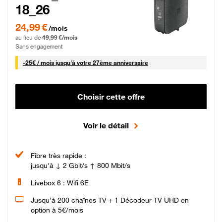
18_26
24,99 € par mois pendant 0 mois puis 49,99 € par mois, Sans engagement
24,99 €
/mois
au lieu de
49,99 €/mois
Sans engagement
25 € par mois
-
25€ / mois
jusqu'à votre 27ème anniversaire
Choisir cette offre
Voir le détail
Fibre très rapide :
jusqu'à ↓ 2 Gbit/s ↑ 800 Mbit/s
Livebox 6 : Wifi 6E
Jusqu’à 200 chaînes TV + 1 Décodeur TV UHD en
option à 5€/mois