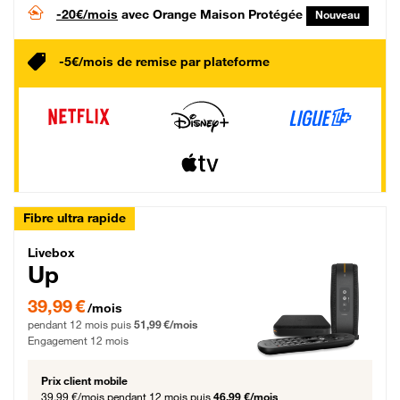
-20€/mois
avec Orange Maison Protégée
Nouveau
-5€/mois de remise par plateforme
Fibre ultra rapide
Livebox Up Fibre
Livebox
Up
39,99 € par mois pendant 12 mois puis 51,99 € par mois, Engagement 12 moi
39,99 €
/mois
pendant 12 mois puis
51,99 €/mois
Engagement 12 mois
Prix client mobile
39,99 €/mois
pendant 12 mois puis
46,99 €/mois