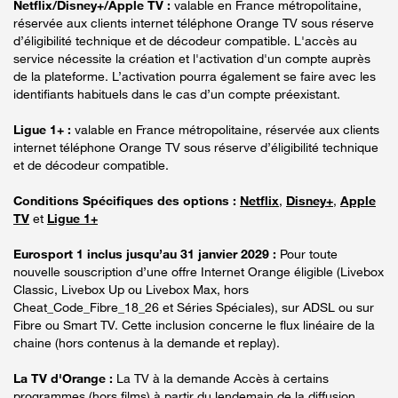
Netflix/Disney+/Apple TV :
valable en France métropolitaine,
réservée aux clients internet téléphone Orange TV sous réserve
d’éligibilité technique et de décodeur compatible. L'accès au
service nécessite la création et l'activation d'un compte auprès
de la plateforme. L’activation pourra également se faire avec les
identifiants habituels dans le cas d’un compte préexistant.
Ligue 1+ :
valable en France métropolitaine, réservée aux clients
internet téléphone Orange TV sous réserve d’éligibilité technique
et de décodeur compatible.
Conditions Spécifiques des options :
Netflix
,
Disney+
,
Apple
TV
et
Ligue 1+
Eurosport 1 inclus jusqu’au 31 janvier 2029 :
Pour toute
nouvelle souscription d’une offre Internet Orange éligible (Livebox
Classic, Livebox Up ou Livebox Max, hors
Cheat_Code_Fibre_18_26 et Séries Spéciales), sur ADSL ou sur
Fibre ou Smart TV. Cette inclusion concerne le flux linéaire de la
chaine (hors contenus à la demande et replay).
La TV d'Orange :
La TV à la demande Accès à certains
programmes (hors films) à partir du lendemain de la diffusion