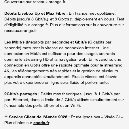
Couverture sur reseaux.orange.fr.
Débits Livebox Up et Max Fibre :
En France métropolitaine.
Débits jusqu’à 8 Gbit/s↓ et 8 Gbit/s↑, déploiement en cours. Test
d’éligibilité sur orange.fr. Plus d’informations sur la couverture sur
reseaux.orange.fr
Les
Mbit/s
(Mégabits par seconde) et
Gbit/s
(Gigabits par
seconde) mesurent la vitesse de connexion Internet. Une
connexion en Mbt/s est suffisante pour des usages courants
comme le streaming HD et la navigation web. En revanche, une
connexion en Gbt/s offre une rapidité optimale pour le streaming
4K, les téléchargements très rapides et la gestion de plusieurs
appareils connectés simultanément. Plus la vitesse est élevée,
plus votre expérience en ligne sera fluide et performante.
2Gbit/s partagés
: Débits max théoriques, jusqu’à 1 Gbit/s par
port Ethernet, dans la limite de 2 Gbit/s utilisés simultanément sur
l’ensemble des ports Ethernet et en Wi-Fi.
** Service Client de l'Année 2026 :
Étude Ipsos bva – Viséo CI –
Plus d'infos sur
escda.fr