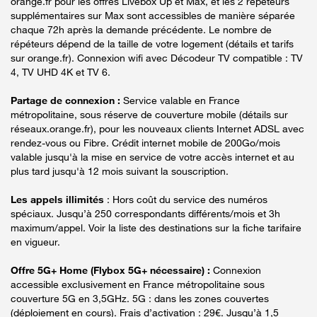
orange.fr pour les offres Livebox Up et Max, et les 2 répéteurs
supplémentaires sur Max sont accessibles de manière séparée
chaque 72h après la demande précédente. Le nombre de
répéteurs dépend de la taille de votre logement (détails et tarifs
sur orange.fr). Connexion wifi avec Décodeur TV compatible : TV
4, TV UHD 4K et TV 6.
Partage de connexion :
Service valable en France
métropolitaine, sous réserve de couverture mobile (détails sur
réseaux.orange.fr), pour les nouveaux clients Internet ADSL avec
rendez-vous ou Fibre. Crédit internet mobile de 200Go/mois
valable jusqu'à la mise en service de votre accès internet et au
plus tard jusqu'à 12 mois suivant la souscription.
Les appels illimités
: Hors coût du service des numéros
spéciaux. Jusqu’à 250 correspondants différents/mois et 3h
maximum/appel. Voir la liste des destinations sur la fiche tarifaire
en vigueur.
Offre 5G+ Home (Flybox 5G+ nécessaire) :
Connexion
accessible exclusivement en France métropolitaine sous
couverture 5G en 3,5GHz. 5G : dans les zones couvertes
(déploiement en cours). Frais d’activation : 29€. Jusqu’à 1,5