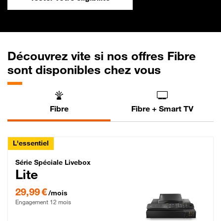
Découvrez vite si nos offres Fibre
sont disponibles chez vous
Fibre
Fibre + Smart TV
L'essentiel
Série Spéciale Livebox Lite Fibre
Série Spéciale Livebox
Lite
29,99 € par mois , Engagement 12 mois
29,99 €
/mois
Engagement 12 mois