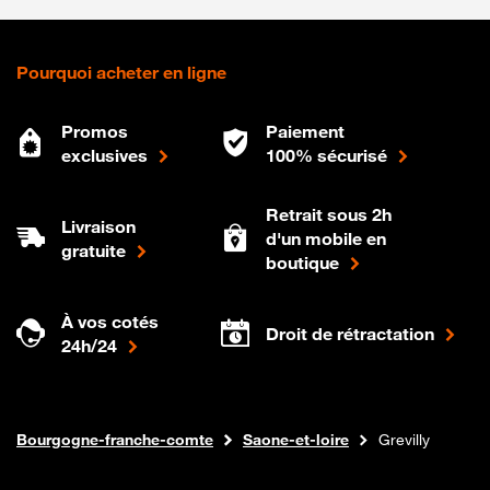
Pourquoi acheter en ligne
Promos
Paiement
exclusives
100% sécurisé
Retrait sous 2h
Livraison
d'un mobile en
gratuite
boutique
À vos cotés
Droit de rétractation
24h/24
Internet fibre
Boutique Orange
Bourgogne-franche-comte
Saone-et-loire
Grevilly