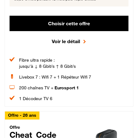
Choisir cette offre
Voir le détail
Fibre ultra rapide :
jusqu'à ↓ 8 Gbit/s ↑ 8 Gbit/s
Livebox 7 : Wifi 7 + 1 Répéteur Wifi 7
200 chaînes TV +
Eurosport 1
1 Décodeur TV 6
Offre - 26 ans
Cheat_Code Fibre_18_26
Offre
Cheat_Code