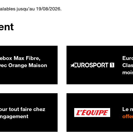
valables jusqu’au 19/08/2026.
ent
ebox Max Fibre,
Euro
 € par mois
ec Orange Maison
Clas
moi
ur tout faire chez
Le m
 engagement
offe