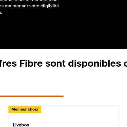
s maintenant votre éligibilité
.
fres Fibre sont disponibles
Meilleur choix
Lite Fibre
Livebox Classic Fibre
Livebox