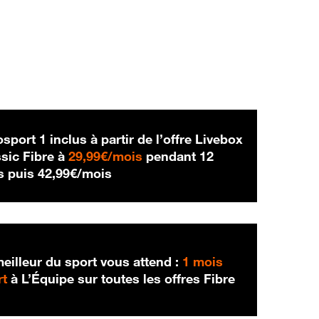
sport 1 inclus à partir de l’offre Livebox
29,99 € par mois
sic Fibre à
29,99€/mois
pendant 12
42,99 € par mois
s puis
42,99€/mois
eilleur du sport vous attend :
1 mois
rt
à L’Équipe sur toutes les offres Fibre