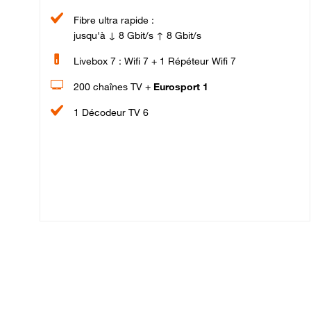
Fibre ultra rapide :
jusqu'à ↓ 8 Gbit/s ↑ 8 Gbit/s
Livebox 7 : Wifi 7 + 1 Répéteur Wifi 7
200 chaînes TV +
Eurosport 1
1 Décodeur TV 6