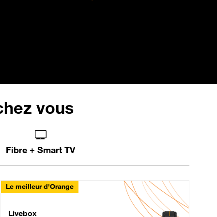
 chez vous
Fibre + Smart TV
Le meilleur d'Orange
Livebox Max Fibre
Livebox