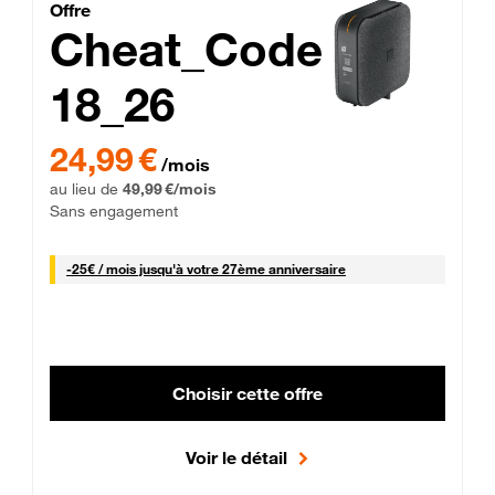
Cheat_Code Fibre_18_26
Offre
Cheat_Code
18_26
 Engagement 12 mois
24,99 € par mois pendant 0 mois puis 49,99 € par mois, Sans 
24,99 €
/mois
au lieu de
49,99 €/mois
Sans engagement
25 € par mois
-
25€ / mois
jusqu'à votre 27ème anniversaire
Choisir cette offre
Voir le détail