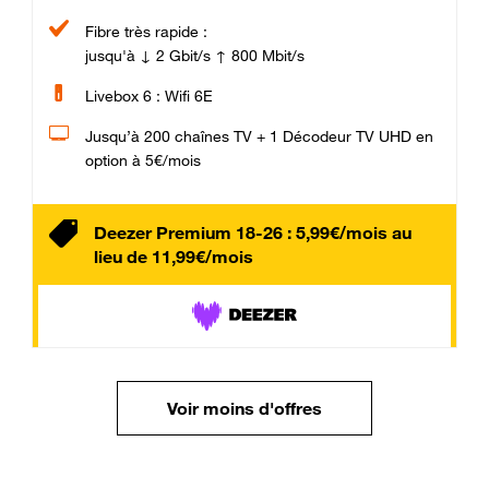
Fibre très rapide :
jusqu'à ↓ 2 Gbit/s ↑ 800 Mbit/s
Livebox 6 : Wifi 6E
Jusqu’à 200 chaînes TV + 1 Décodeur TV UHD en
option à 5€/mois
Deezer Premium 18-26 : 5,99€/mois au
lieu de 11,99€/mois
Voir moins d'offres