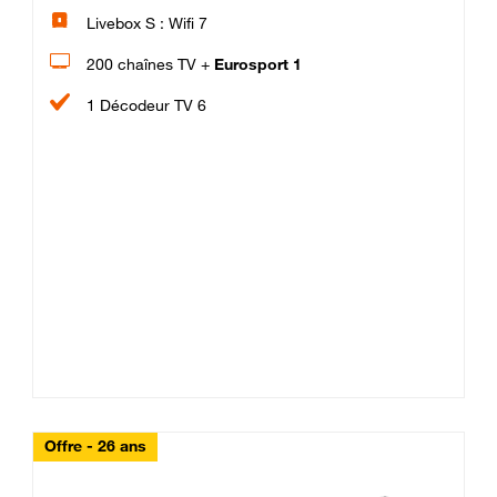
Livebox S : Wifi 7
200 chaînes TV +
Eurosport 1
1 Décodeur TV 6
Offre - 26 ans