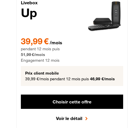
Livebox Up Fibre
Livebox
Up
39,99 € par mois pendant 12 mois puis 51,99 € par mois,
39,99 €
/mois
pendant 12 mois puis
51,99 €/mois
Engagement 12 mois
Prix client mobile
39,99 €/mois
pendant 12 mois puis
46,99 €/mois
Choisir cette offre
Voir le détail