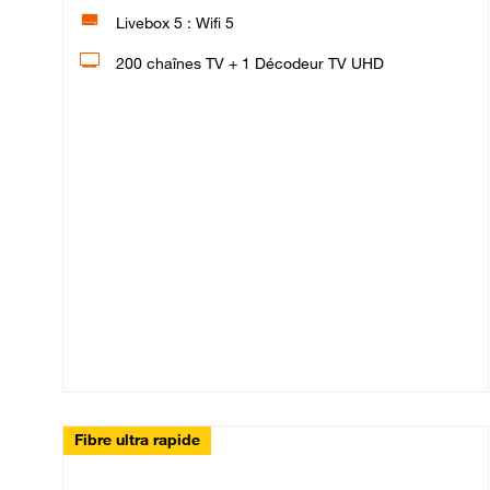
Livebox 5 : Wifi 5
200 chaînes TV + 1 Décodeur TV UHD
Fibre ultra rapide