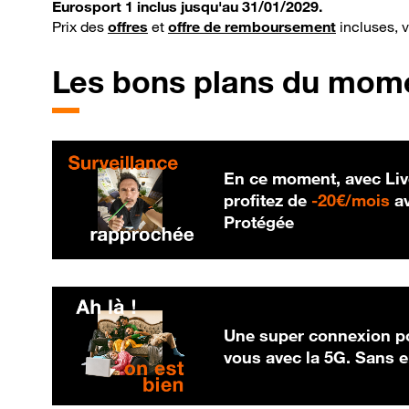
Eurosport 1 inclus jusqu'au 31/01/2029.
Prix des
offres
et
offre de remboursement
incluses, 
Les bons plans du mom
En ce moment, avec Liv
20
profitez de
-
20€/mois
av
Protégée
Une super connexion po
vous avec la 5G. Sans