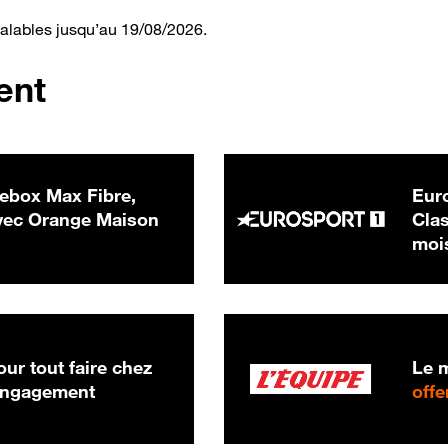
valables jusqu’au 19/08/2026.
ent
ebox Max Fibre,
Euro
 € par mois
ec Orange Maison
Clas
moi
ur tout faire chez
Le m
 engagement
offe