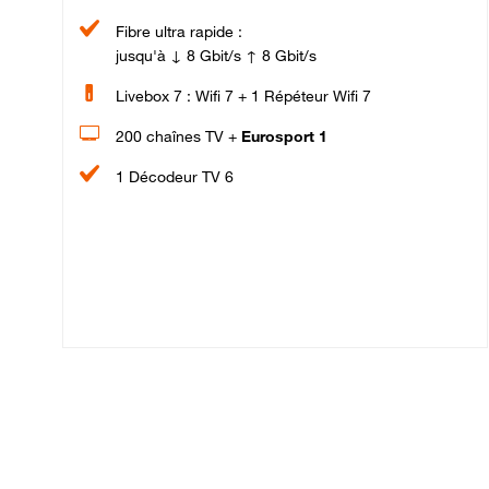
Fibre ultra rapide :
jusqu'à ↓ 8 Gbit/s ↑ 8 Gbit/s
Livebox 7 : Wifi 7 + 1 Répéteur Wifi 7
200 chaînes TV +
Eurosport 1
1 Décodeur TV 6