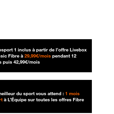
sport 1 inclus à partir de l’offre Livebox
29,99 € par mois
sic Fibre à
29,99€/mois
pendant 12
42,99 € par mois
s puis
42,99€/mois
eilleur du sport vous attend :
1 mois
rt
à L’Équipe sur toutes les offres Fibre