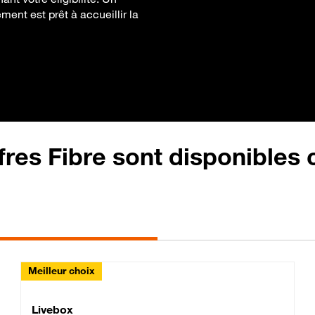
ment est prêt à accueillir la
fres Fibre sont disponibles
Meilleur choix
Lite Fibre
Livebox Classic Fibre
Livebox