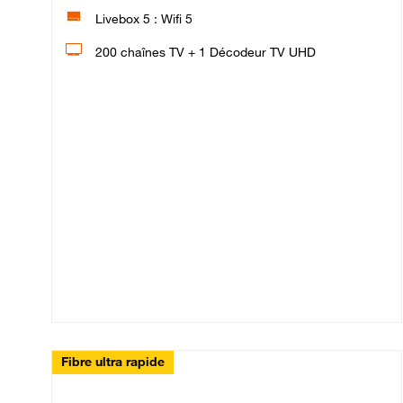
Livebox 5 : Wifi 5
200 chaînes TV + 1 Décodeur TV UHD
Fibre ultra rapide