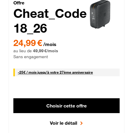
Cheat_Code Fibre_18_26
Offre
Cheat_Code
18_26
 Engagement 12 mois
24,99 € par mois pendant 0 mois puis 49,99 € par mois, Sans 
24,99 €
/mois
au lieu de
49,99 €/mois
Sans engagement
25 € par mois
-
25€ / mois
jusqu'à votre 27ème anniversaire
Choisir cette offre
Voir le détail