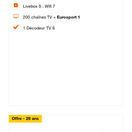
Livebox S : Wifi 7
200 chaînes TV +
Eurosport 1
1 Décodeur TV 6
Offre - 26 ans