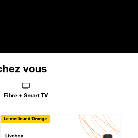
 chez vous
Fibre + Smart TV
Le meilleur d'Orange
Livebox Max Fibre
Livebox