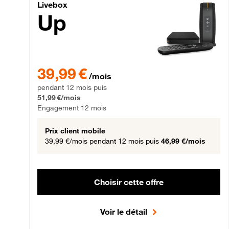
Livebox Up Fibre
Livebox
Up
39,99 € par mois pendant 12 mois puis 51,99 € par mois,
39,99 €
/mois
pendant 12 mois puis
51,99 €/mois
Engagement 12 mois
Prix client mobile
39,99 €/mois
pendant 12 mois puis
46,99 €/mois
Choisir cette offre
Voir le détail