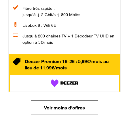
Fibre très rapide :
jusqu'à ↓ 2 Gbit/s ↑ 800 Mbit/s
Livebox 6 : Wifi 6E
Jusqu’à 200 chaînes TV + 1 Décodeur TV UHD en
option à 5€/mois
Deezer Premium 18-26 : 5,99€/mois au
lieu de 11,99€/mois
Voir moins d'offres