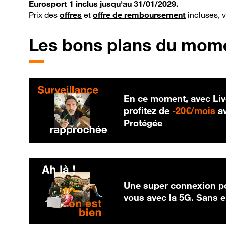
Eurosport 1 inclus jusqu'au 31/01/2029.
Prix des
offres
et
offre de remboursement
incluses, 
Les bons plans du mom
En ce moment, avec Liv
20
profitez de
-
20€/mois
av
Protégée
Une super connexion po
vous avec la 5G. Sans