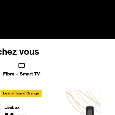
 chez vous
Fibre + Smart TV
Le meilleur d'Orange
Livebox Max Fibre
Livebox