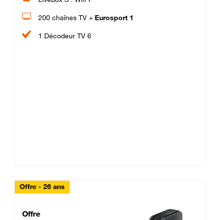
200 chaînes TV +
Eurosport 1
1 Décodeur TV 6
Offre - 26 ans
Cheat_Code Fibre_18_26
Offre