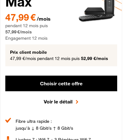
Max
gement 12 mois
47,99 € par mois pendant 12 mois puis 57,99 € par mois, Engageme
47,99 €
/mois
pendant 12 mois puis
57,99 €/mois
Engagement 12 mois
Prix client mobile
47,99 €/mois
pendant 12 mois puis
52,99 €/mois
Choisir cette offre
Voir le détail
Fibre ultra rapide :
jusqu'à ↓ 8 Gbit/s ↑ 8 Gbit/s
Livebox 7 : Wifi 7 + 3 Répéteurs Wifi 7