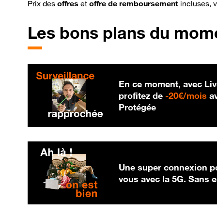
Prix des
offres
et
offre de remboursement
incluses, 
Les bons plans du mom
En ce moment, avec Liv
20
profitez de
-
20€/mois
av
Protégée
Une super connexion po
vous avec la 5G. Sans