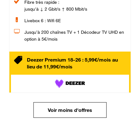
Fibre très rapide :
jusqu'à ↓ 2 Gbit/s ↑ 800 Mbit/s
Livebox 6 : Wifi 6E
Jusqu’à 200 chaînes TV + 1 Décodeur TV UHD en
option à 5€/mois
Deezer Premium 18-26 : 5,99€/mois au
lieu de 11,99€/mois
Voir moins d'offres