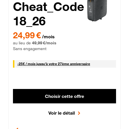
Cheat_Code
18_26
 Engagement 12 mois
24,99 € par mois pendant 0 mois puis 49,99 € par mois, Sans 
24,99 €
/mois
au lieu de
49,99 €/mois
Sans engagement
25 € par mois
-
25€ / mois
jusqu'à votre 27ème anniversaire
Choisir cette offre
Voir le détail