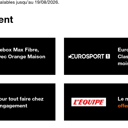
valables jusqu’au 19/08/2026.
ent
ebox Max Fibre,
Euro
 € par mois
ec Orange Maison
Clas
moi
ur tout faire chez
Le m
 engagement
offe