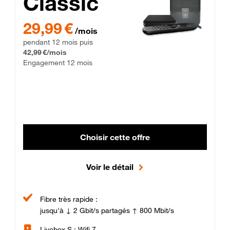
Classic
29,99 € par mois pendant 12 mois puis 42,99 € par mois, Enga
29,99 €
/mois
pendant 12 mois puis
42,99 €/mois
Engagement 12 mois
Choisir cette offre
Voir le détail
Fibre très rapide :
jusqu'à ↓ 2 Gbit/s partagés ↑ 800 Mbit/s
Livebox S : Wifi 7