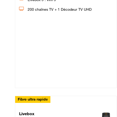
200 chaînes TV + 1 Décodeur TV UHD
Fibre ultra rapide
Livebox Up Fibre
Livebox