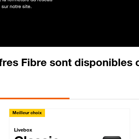
 sur notre site.
fres Fibre sont disponibles
Meilleur choix
Lite Fibre
Livebox Classic Fibre
Livebox