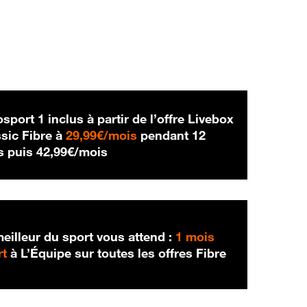
sport 1 inclus à partir de l’offre Livebox
29,99 € par mois
sic Fibre à
29,99€/mois
pendant 12
42,99 € par mois
s puis
42,99€/mois
eilleur du sport vous attend :
1 mois
rt
à L’Équipe sur toutes les offres Fibre