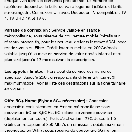
chaque 72h après la demande précédente. Le nombre de
répéteurs dépend de la taille de votre logement (détails et tarifs
sur orange.fr). Connexion wifi avec Décodeur TV compatible : TV
4, TV UHD 4K et TV 6.
Partage de connexion :
Service valable en France
métropolitaine, sous réserve de couverture mobile (détails sur
réseaux.orange.fr), pour les nouveaux clients Internet ADSL avec
rendez-vous ou Fibre. Crédit internet mobile de 200Go/mois
valable jusqu'à la mise en service de votre accès internet et au
plus tard jusqu'à 12 mois suivant la souscription.
Les appels illimités
: Hors coût du service des numéros
spéciaux. Jusqu’à 250 correspondants différents/mois et 3h
maximum/appel. Voir la liste des destinations sur la fiche tarifaire
en vigueur.
Offre 5G+ Home (Flybox 5G+ nécessaire) :
Connexion
accessible exclusivement en France métropolitaine sous
couverture 5G en 3,5GHz. 5G : dans les zones couvertes
(déploiement en cours). Frais d’activation : 29€. Jusqu’à 1,5
Gbit/s en réception et 250 Mbit/s en émission : débits maximum
théoriques, en Wifi 7, sous réserve de couverture 5G+ et en