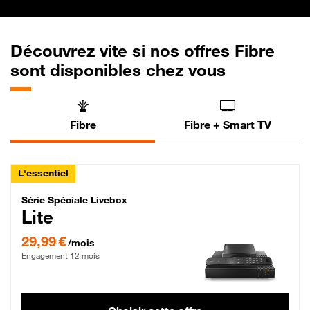
Découvrez vite si nos offres Fibre
sont disponibles chez vous
Fibre
Fibre + Smart TV
L'essentiel
Série Spéciale Livebox Lite Fibre
Série Spéciale Livebox
Lite
29,99 € par mois , Engagement 12 mois
29,99 €
/mois
Engagement 12 mois