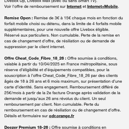
Livebox Up, Livebox Max (avec ou sans Smart TV).
Voir l'offre de remboursement sur
Internet
et
Internet+Mobile
.
Remise Open :
Remise de 3€ à 15€ chaque mois en fonction du
forfait mobile choisi ou détenu, dans la limite de 4 forfaits mobile
supplémentaires, pour une nouvelle offre Livebox éligible.
Réservé aux particuliers. Non cumulable. Perte de la remise en
cas de changement d'offre, de résiliation ou de demande de
suppression par le client internet.
Offre Cheat_Code_Fibre_18_26 :
Offre soumise à conditions,
valable à partir du 10/04/2025 en France métropolitaine, sous
réserve d’éligibilité et d’équipements compatibles, pour la
souscription à l’offre Cheat_Code_Fibre_18_26 par des clients
âgés de 18 à 26 ans et 6 mois maximum, sur présentation d’une
carte d’identité. Sans engagement. Remboursement différé de
25€/mois à partir de la 2e facture Orange après validation de la
demande et jusqu’aux 26 ans révolus du client. Un seul
remboursement par client. Non cumulable. Perte du
remboursement en cas de résiliation ou de changement d’offre.
Détails et formulaire sur
odr.orange.fr
Deezer Premium 18-26 :
Offre soumise à conditions en