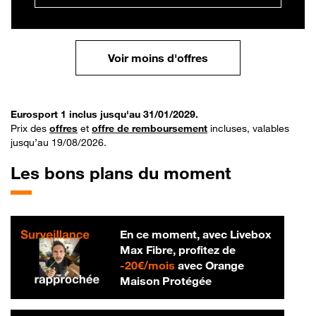
Voir moins d'offres
Eurosport 1 inclus jusqu'au 31/01/2029.
Prix des
offres
et
offre de remboursement
incluses, valables
jusqu’au 19/08/2026.
Les bons plans du moment
En ce moment, avec Livebox
Max Fibre, profitez de
20 € par mois
-
20€/mois
avec Orange
Maison Protégée