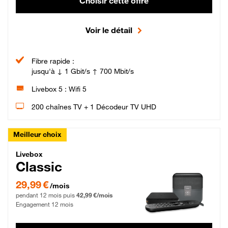
Choisir cette offre
Voir le détail
Fibre rapide :
jusqu'à ↓ 1 Gbit/s ↑ 700 Mbit/s
Livebox 5 : Wifi 5
200 chaînes TV + 1 Décodeur TV UHD
Meilleur choix
Livebox Classic Fibre
Livebox
Classic
29,99 € par mois pendant 12 mois puis 42,99 € par mois, Engagement 12 moi
29,99 €
/mois
pendant 12 mois puis
42,99 €/mois
Engagement 12 mois