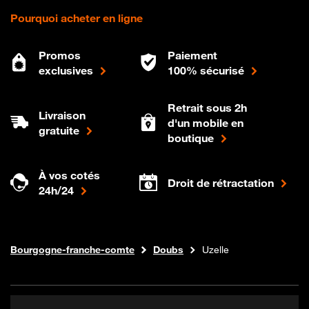
Pourquoi acheter en ligne
Promos
Paiement
exclusives
100% sécurisé
Retrait sous 2h
Livraison
d'un mobile en
gratuite
boutique
À vos cotés
Droit de rétractation
24h/24
Internet fibre
Boutique Orange
Bourgogne-franche-comte
Doubs
Uzelle