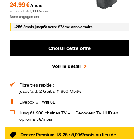
24,99 € par mois pendant 0 mois puis 49,99 € par mois, Sans engagement
24,99 €
/mois
au lieu de
49,99 €/mois
Sans engagement
25 € par mois
-
25€ / mois
jusqu'à votre 27ème anniversaire
Choisir cette offre
Voir le détail
Fibre très rapide :
jusqu'à ↓ 2 Gbit/s ↑ 800 Mbit/s
Livebox 6 : Wifi 6E
Jusqu’à 200 chaînes TV + 1 Décodeur TV UHD en
option à 5€/mois
Deezer Premium 18-26 : 5,99€/mois au lieu de