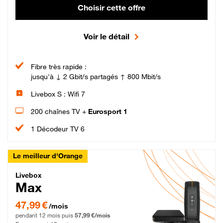
Choisir cette offre
Voir le détail
Fibre très rapide :
jusqu'à ↓ 2 Gbit/s partagés ↑ 800 Mbit/s
Livebox S : Wifi 7
200 chaînes TV +
Eurosport 1
1 Décodeur TV 6
Le meilleur d'Orange
Livebox Max Fibre
Livebox
Max
47,99 € par mois pendant 12 mois puis 57,99 € par mois, Engagement 12 moi
47,99 €
/mois
pendant 12 mois puis
57,99 €/mois