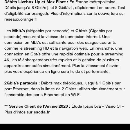
Débits Livebox Up et Max Fibre :
En France métropolitaine.
Débits jusqu’à 8 Gbit/s↓ et 8 Gbit/s↑, déploiement en cours. Test
d’éligibilité sur orange.fr. Plus d’informations sur la couverture sur
reseaux.orange.fr
Les
Mbit/s
(Mégabits par seconde) et
Gbit/s
(Gigabits par
seconde) mesurent la vitesse de connexion Internet. Une
connexion en Mbt/s est suffisante pour des usages courants
comme le streaming HD et la navigation web. En revanche, une
connexion en Gbt/s offre une rapidité optimale pour le streaming
4K, les téléchargements très rapides et la gestion de plusieurs
appareils connectés simultanément. Plus la vitesse est élevée,
plus votre expérience en ligne sera fluide et performante.
2Gbit/s partagés
: Débits max théoriques, jusqu’à 1 Gbit/s par
port Ethernet, dans la limite de 2 Gbit/s utilisés simultanément sur
l’ensemble des ports Ethernet et en Wi-Fi.
** Service Client de l'Année 2026 :
Étude Ipsos bva – Viséo CI –
Plus d'infos sur
escda.fr