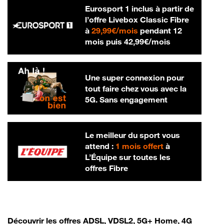
Eurosport 1 inclus à partir de
l’offre Livebox Classic Fibre
29,99 € par mois
à
29,99€/mois
pendant 12
42,99 € par m
mois puis
42,99€/mois
Une super connexion pour
tout faire chez vous avec la
5G. Sans engagement
Le meilleur du sport vous
attend :
1 mois offert
à
L’Équipe sur toutes les
offres Fibre
Découvrir les offres ADSL, VDSL2, 5G+ Home, 4G