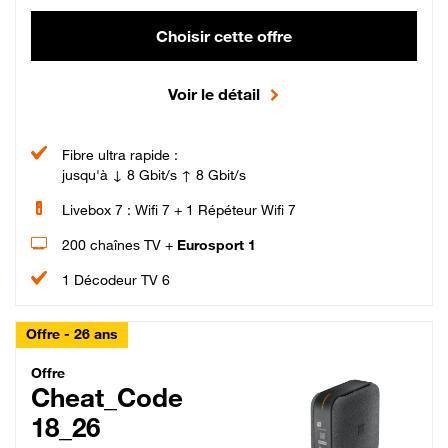
Choisir cette offre
Voir le détail
Fibre ultra rapide :
jusqu'à ↓ 8 Gbit/s ↑ 8 Gbit/s
Livebox 7 : Wifi 7 + 1 Répéteur Wifi 7
200 chaînes TV +
Eurosport 1
1 Décodeur TV 6
Offre - 26 ans
Cheat_Code Fibre_18_26
Offre
Cheat_Code
18_26