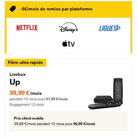
-5€/mois de remise par plateforme
Fibre ultra rapide
Livebox Up Fibre
Livebox
Up
39,99 € par mois pendant 12 mois puis 51,99 € par mois, Engagement 12 moi
39,99 €
/mois
pendant 12 mois puis
51,99 €/mois
Engagement 12 mois
Prix client mobile
39,99 €/mois
pendant 12 mois puis
46,99 €/mois