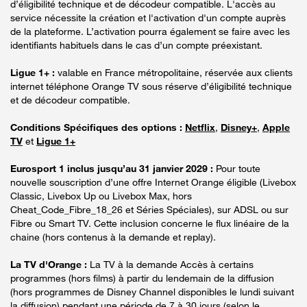
d’éligibilité technique et de décodeur compatible. L'accès au
service nécessite la création et l'activation d'un compte auprès
de la plateforme. L’activation pourra également se faire avec les
identifiants habituels dans le cas d’un compte préexistant.
Ligue 1+ :
valable en France métropolitaine, réservée aux clients
internet téléphone Orange TV sous réserve d’éligibilité technique
et de décodeur compatible.
Conditions Spécifiques des options :
Netflix
,
Disney+
,
Apple
TV
et
Ligue 1+
Eurosport 1 inclus jusqu’au 31 janvier 2029 :
Pour toute
nouvelle souscription d’une offre Internet Orange éligible (Livebox
Classic, Livebox Up ou Livebox Max, hors
Cheat_Code_Fibre_18_26 et Séries Spéciales), sur ADSL ou sur
Fibre ou Smart TV. Cette inclusion concerne le flux linéaire de la
chaine (hors contenus à la demande et replay).
La TV d'Orange :
La TV à la demande Accès à certains
programmes (hors films) à partir du lendemain de la diffusion
(hors programmes de Disney Channel disponibles le lundi suivant
la diffusion) pendant une période de 7 à 30 jours (selon le