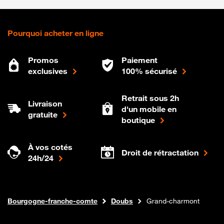
Pourquoi acheter en ligne
Promos
Paiement
exclusives
100% sécurisé
Retrait sous 2h
Livraison
d'un mobile en
gratuite
boutique
À vos cotés
Droit de rétractation
24h/24
Internet fibre
Boutique Orange
Bourgogne-franche-comte
Doubs
Grand-charmont