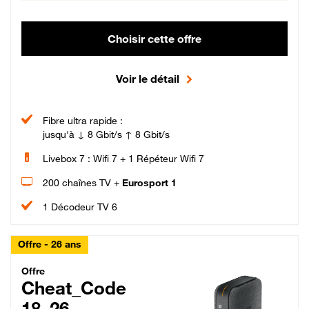
Choisir cette offre
Voir le détail
Fibre ultra rapide :
jusqu'à ↓ 8 Gbit/s ↑ 8 Gbit/s
Livebox 7 : Wifi 7 + 1 Répéteur Wifi 7
200 chaînes TV +
Eurosport 1
1 Décodeur TV 6
Offre - 26 ans
Cheat_Code Fibre_18_26
Offre
Cheat_Code
18_26