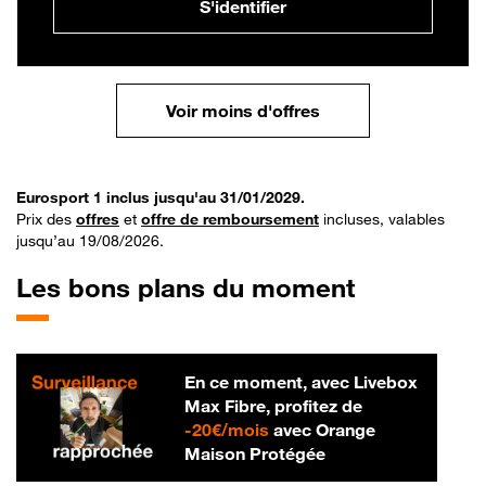
S'identifier
Voir moins d'offres
Eurosport 1 inclus jusqu'au 31/01/2029.
Prix des
offres
et
offre de remboursement
incluses, valables
jusqu’au 19/08/2026.
Les bons plans du moment
En ce moment, avec Livebox
Max Fibre, profitez de
20 € par mois
-
20€/mois
avec Orange
Maison Protégée