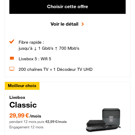
Choisir cette offre
Voir le détail
Fibre rapide :
jusqu'à ↓ 1 Gbit/s ↑ 700 Mbit/s
Livebox 5 : Wifi 5
200 chaînes TV + 1 Décodeur TV UHD
Meilleur choix
Livebox Classic Fibre
Livebox
Classic
29,99 € par mois pendant 12 mois puis 42,99 € par mois, Engagement 12 moi
29,99 €
/mois
pendant 12 mois puis
42,99 €/mois
Engagement 12 mois