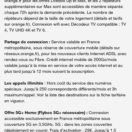
orange.fr pour les offres Livebox Up et Max, et les 2 répéteurs
supplémentaires sur Max sont accessibles de manière séparée
chaque 72h après la demande précédente. Le nombre de
répéteurs dépend de la taille de votre logement (détails et tarifs
sur orange.fr). Connexion wifi avec Décodeur TV compatible : TV
4, TV UHD 4K et TV 6.
Partage de connexion :
Service valable en France
métropolitaine, sous réserve de couverture mobile (détails sur
réseaux.orange.fr), pour les nouveaux clients Internet ADSL avec
rendez-vous ou Fibre. Crédit internet mobile de 200Go/mois
valable jusqu'à la mise en service de votre accès internet et au
plus tard jusqu'à 12 mois suivant la souscription.
Les appels illimités
: Hors coût du service des numéros
spéciaux. Jusqu’à 250 correspondants différents/mois et 3h
maximum/appel. Voir la liste des destinations sur la fiche tarifaire
en vigueur.
Offre 5G+ Home (Flybox 5G+ nécessaire) :
Connexion
accessible exclusivement en France métropolitaine sous
couverture 5G en 3,5GHz. 5G : dans les zones couvertes
(déploiement en cours). Frais d’activation : 29€. Jusqu’à 1,5