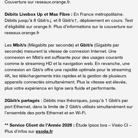
Couverture sur reseaux.orange.fr.
Débits Livebox Up et Max Fibre :
En France métropolitaine.
Débits jusqu’à 8 Gbit/s↓ et 8 Gbit/s↑, déploiement en cours. Test
d’éligibilité sur orange.fr. Plus d’informations sur la couverture sur
reseaux.orange.fr
Les
Mbit/s
(Mégabits par seconde) et
Gbit/s
(Gigabits par
seconde) mesurent la vitesse de connexion Internet. Une
connexion en Mbt/s est suffisante pour des usages courants
comme le streaming HD et la navigation web. En revanche, une
connexion en Gbt/s offre une rapidité optimale pour le streaming
4K, les téléchargements très rapides et la gestion de plusieurs
appareils connectés simultanément. Plus la vitesse est élevée,
plus votre expérience en ligne sera fluide et performante.
2Gbit/s partagés
: Débits max théoriques, jusqu’à 1 Gbit/s par
port Ethernet, dans la limite de 2 Gbit/s utilisés simultanément sur
l’ensemble des ports Ethernet et en Wi-Fi.
** Service Client de l'Année 2026 :
Étude Ipsos bva – Viséo CI –
Plus d'infos sur
escda.fr