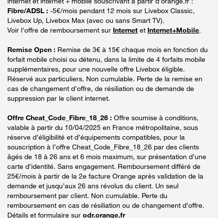
internet et internet + mobile souscrivant à partir d’orange.fr :
Fibre/ADSL :
-5€/mois pendant 12 mois sur Livebox Classic,
Livebox Up, Livebox Max (avec ou sans Smart TV).
Voir l'offre de remboursement sur
Internet
et
Internet+Mobile
.
Remise Open :
Remise de 3€ à 15€ chaque mois en fonction du
forfait mobile choisi ou détenu, dans la limite de 4 forfaits mobile
supplémentaires, pour une nouvelle offre Livebox éligible.
Réservé aux particuliers. Non cumulable. Perte de la remise en
cas de changement d'offre, de résiliation ou de demande de
suppression par le client internet.
Offre Cheat_Code_Fibre_18_26 :
Offre soumise à conditions,
valable à partir du 10/04/2025 en France métropolitaine, sous
réserve d’éligibilité et d’équipements compatibles, pour la
souscription à l’offre Cheat_Code_Fibre_18_26 par des clients
âgés de 18 à 26 ans et 6 mois maximum, sur présentation d’une
carte d’identité. Sans engagement. Remboursement différé de
25€/mois à partir de la 2e facture Orange après validation de la
demande et jusqu’aux 26 ans révolus du client. Un seul
remboursement par client. Non cumulable. Perte du
remboursement en cas de résiliation ou de changement d’offre.
Détails et formulaire sur
odr.orange.fr