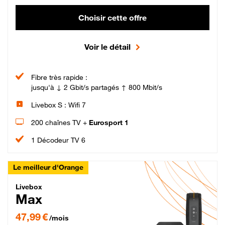
Choisir cette offre
Voir le détail
Fibre très rapide :
jusqu'à ↓ 2 Gbit/s partagés ↑ 800 Mbit/s
Livebox S : Wifi 7
200 chaînes TV +
Eurosport 1
1 Décodeur TV 6
Le meilleur d'Orange
Livebox Max Fibre
Livebox
Max
47,99 € par mois pendant 12 mois puis 57,99 € par mois, Engagement 12 moi
47,99 €
/mois