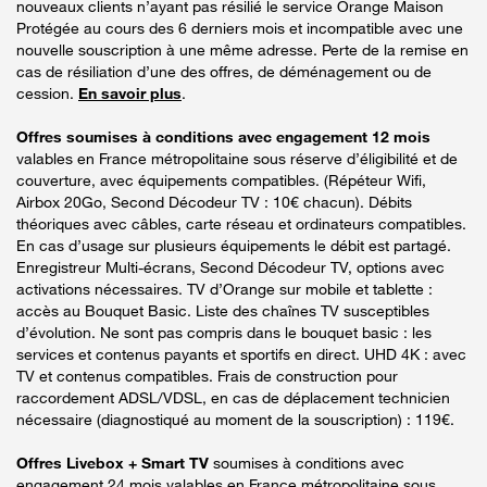
nouveaux clients n’ayant pas résilié le service Orange Maison
Protégée au cours des 6 derniers mois et incompatible avec une
nouvelle souscription à une même adresse. Perte de la remise en
cas de résiliation d’une des offres, de déménagement ou de
cession.
En savoir plus
.
Offres soumises à conditions avec engagement 12 mois
valables en France métropolitaine sous réserve d’éligibilité et de
couverture, avec équipements compatibles. (Répéteur Wifi,
Airbox 20Go, Second Décodeur TV : 10€ chacun). Débits
théoriques avec câbles, carte réseau et ordinateurs compatibles.
En cas d’usage sur plusieurs équipements le débit est partagé.
Enregistreur Multi-écrans, Second Décodeur TV, options avec
activations nécessaires. TV d’Orange sur mobile et tablette :
accès au Bouquet Basic. Liste des chaînes TV susceptibles
d’évolution. Ne sont pas compris dans le bouquet basic : les
services et contenus payants et sportifs en direct. UHD 4K : avec
TV et contenus compatibles. Frais de construction pour
raccordement ADSL/VDSL, en cas de déplacement technicien
nécessaire (diagnostiqué au moment de la souscription) : 119€.
Offres Livebox + Smart TV
soumises à conditions avec
engagement 24 mois valables en France métropolitaine sous