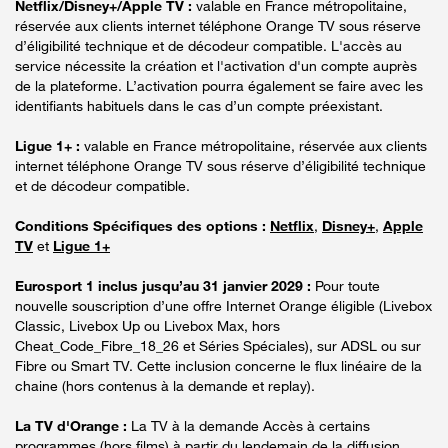
Netflix/Disney+/Apple TV :
valable en France métropolitaine,
réservée aux clients internet téléphone Orange TV sous réserve
d’éligibilité technique et de décodeur compatible. L'accès au
service nécessite la création et l'activation d'un compte auprès
de la plateforme. L’activation pourra également se faire avec les
identifiants habituels dans le cas d’un compte préexistant.
Ligue 1+ :
valable en France métropolitaine, réservée aux clients
internet téléphone Orange TV sous réserve d’éligibilité technique
et de décodeur compatible.
Conditions Spécifiques des options :
Netflix
,
Disney+
,
Apple
TV
et
Ligue 1+
Eurosport 1 inclus jusqu’au 31 janvier 2029 :
Pour toute
nouvelle souscription d’une offre Internet Orange éligible (Livebox
Classic, Livebox Up ou Livebox Max, hors
Cheat_Code_Fibre_18_26 et Séries Spéciales), sur ADSL ou sur
Fibre ou Smart TV. Cette inclusion concerne le flux linéaire de la
chaine (hors contenus à la demande et replay).
La TV d'Orange :
La TV à la demande Accès à certains
programmes (hors films) à partir du lendemain de la diffusion