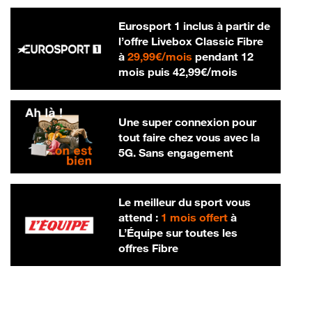
Eurosport 1 inclus à partir de
l’offre Livebox Classic Fibre
29,99 € par mois
à
29,99€/mois
pendant 12
42,99 € par m
mois puis
42,99€/mois
Une super connexion pour
tout faire chez vous avec la
5G. Sans engagement
Le meilleur du sport vous
attend :
1 mois offert
à
L’Équipe sur toutes les
offres Fibre