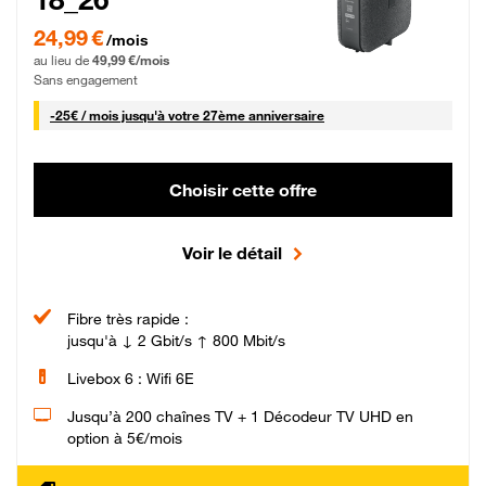
24,99 € par mois pendant 0 mois puis 49,99 € par mois, Sans engagement
24,99 €
/mois
au lieu de
49,99 €/mois
Sans engagement
25 € par mois
-
25€ / mois
jusqu'à votre 27ème anniversaire
Choisir cette offre
Voir le détail
Fibre très rapide :
jusqu'à ↓ 2 Gbit/s ↑ 800 Mbit/s
Livebox 6 : Wifi 6E
Jusqu’à 200 chaînes TV + 1 Décodeur TV UHD en
option à 5€/mois