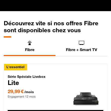
Découvrez vite si nos offres Fibre
sont disponibles chez vous
Fibre
Fibre + Smart TV
L'essentiel
Série Spéciale Livebox Lite Fibre
Série Spéciale Livebox
Lite
29,99 € par mois , Engagement 12 mois
29,99 €
/mois
Engagement 12 mois