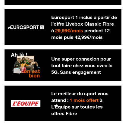
Eurosport 1 inclus à partir de
l’offre Livebox Classic Fibre
29,99 € par mois
à
29,99€/mois
pendant 12
42,99 € par m
mois puis
42,99€/mois
Une super connexion pour
tout faire chez vous avec la
5G. Sans engagement
Le meilleur du sport vous
attend :
1 mois offert
à
L’Équipe sur toutes les
offres Fibre