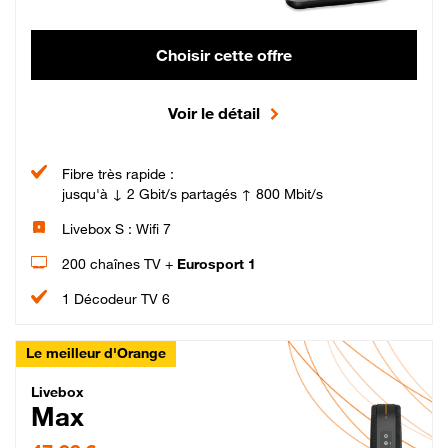
Choisir cette offre
Voir le détail
Fibre très rapide :
jusqu'à ↓ 2 Gbit/s partagés ↑ 800 Mbit/s
Livebox S : Wifi 7
200 chaînes TV +
Eurosport 1
1 Décodeur TV 6
Le meilleur d'Orange
Livebox Max Fibre
Livebox
Max
47,99 € par mois pendant 12 mois puis 57,99 € par mois, Engagement 12 moi