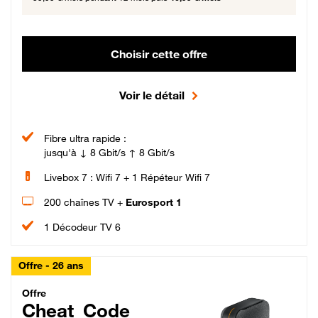
Choisir cette offre
Voir le détail
Fibre ultra rapide :
jusqu'à ↓ 8 Gbit/s ↑ 8 Gbit/s
Livebox 7 : Wifi 7 + 1 Répéteur Wifi 7
200 chaînes TV +
Eurosport 1
1 Décodeur TV 6
Offre - 26 ans
Cheat_Code Fibre_18_26
Offre
Cheat_Code