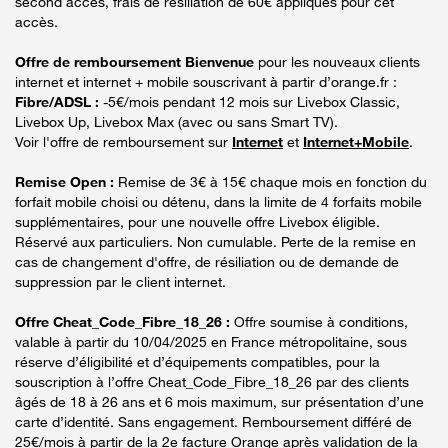
second accès, frais de résiliation de 60€ appliqués pour cet
accès.
Offre de remboursement Bienvenue
pour les nouveaux clients
internet et internet + mobile souscrivant à partir d’orange.fr :
Fibre/ADSL :
-5€/mois pendant 12 mois sur Livebox Classic,
Livebox Up, Livebox Max (avec ou sans Smart TV).
Voir l'offre de remboursement sur
Internet
et
Internet+Mobile
.
Remise Open :
Remise de 3€ à 15€ chaque mois en fonction du
forfait mobile choisi ou détenu, dans la limite de 4 forfaits mobile
supplémentaires, pour une nouvelle offre Livebox éligible.
Réservé aux particuliers. Non cumulable. Perte de la remise en
cas de changement d'offre, de résiliation ou de demande de
suppression par le client internet.
Offre Cheat_Code_Fibre_18_26 :
Offre soumise à conditions,
valable à partir du 10/04/2025 en France métropolitaine, sous
réserve d’éligibilité et d’équipements compatibles, pour la
souscription à l’offre Cheat_Code_Fibre_18_26 par des clients
âgés de 18 à 26 ans et 6 mois maximum, sur présentation d’une
carte d’identité. Sans engagement. Remboursement différé de
25€/mois à partir de la 2e facture Orange après validation de la