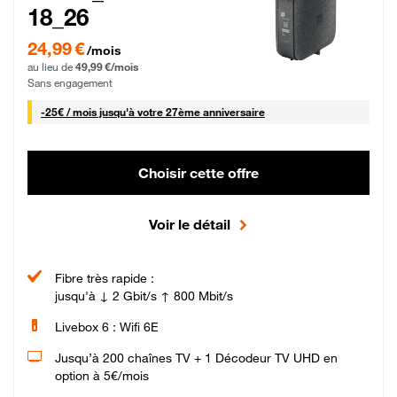
18_26
24,99 € par mois pendant 0 mois puis 49,99 € par mois, Sans engagement
24,99 €
/mois
au lieu de
49,99 €/mois
Sans engagement
25 € par mois
-
25€ / mois
jusqu'à votre 27ème anniversaire
Choisir cette offre
Voir le détail
Fibre très rapide :
jusqu'à ↓ 2 Gbit/s ↑ 800 Mbit/s
Livebox 6 : Wifi 6E
Jusqu’à 200 chaînes TV + 1 Décodeur TV UHD en
option à 5€/mois