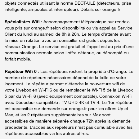
objets connectés utilisant la norme DECT-ULE (détecteurs, prise
intelligente, ampoules et interrupteur). Détails sur orange.fr
Spécialistes Wifi
: Accompagnement téléphonique sur rendez-
vous pris sur orange.fr selon disponibilité ou via appel au Service
Client du lundi au samedi de 8h à 20h. Le temps d’attente avant
la mise en relation avec un conseiller est gratuit depuis les
réseaux Orange. Le service est gratuit et l’appel est au prix d’une
communication normale selon l’offre détenue, ou décompté du
forfait mobile.
Répéteur Wifi 6
: Les répéteurs restent la propriété d’Orange. Le
nombre de répéteurs nécessaires dépend de la taille de votre
logement. Le répéteur permet d’étendre la couverture wifi de
votre Livebox en Wi-Fi 6 ou de remplacer le Wi-Fi 5 de la Livebox
5 par du Wi-Fi 6 (avec équipement compatible). Connexion Wi-Fi
avec Décodeur compatible : TV UHD 4K et TV 4. Le 1er répéteur
est accessible sur demande sur orange.fr pour les offres Up et
Max, et les 2 répéteurs supplémentaires sur Max sont
accessibles de manière séparée chaque 72h après la demande
précédente. L’accès aux répéteurs n’est pas cumulable avec les
répéteurs accessibles via les autres offres.