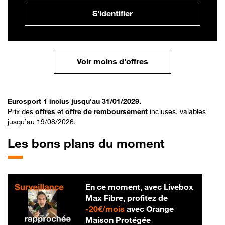
S'identifier
Voir moins d'offres
Eurosport 1 inclus jusqu'au 31/01/2029.
Prix des
offres
et
offre de remboursement
incluses, valables
jusqu’au 19/08/2026.
Les bons plans du moment
En ce moment, avec Livebox
Max Fibre, profitez de
20 € par mois
-
20€/mois
avec Orange
Maison Protégée