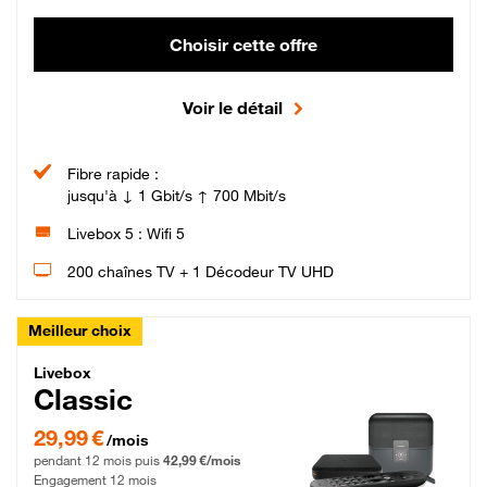
Choisir cette offre
Voir le détail
Fibre rapide :
jusqu'à ↓ 1 Gbit/s ↑ 700 Mbit/s
Livebox 5 : Wifi 5
200 chaînes TV + 1 Décodeur TV UHD
Meilleur choix
Livebox Classic Fibre
Livebox
Classic
29,99 € par mois pendant 12 mois puis 42,99 € par mois, Engagement 12 moi
29,99 €
/mois
pendant 12 mois puis
42,99 €/mois
Engagement 12 mois