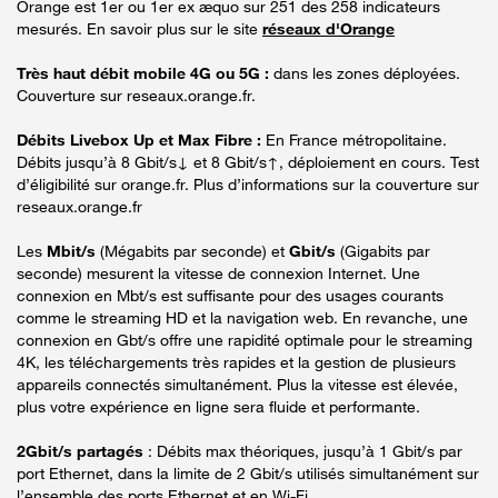
Orange est 1er ou 1er ex æquo sur 251 des 258 indicateurs
mesurés. En savoir plus sur le site
réseaux d'Orange
Très haut débit mobile 4G ou 5G :
dans les zones déployées.
Couverture sur reseaux.orange.fr.
Débits Livebox Up et Max Fibre :
En France métropolitaine.
Débits jusqu’à 8 Gbit/s↓ et 8 Gbit/s↑, déploiement en cours. Test
d’éligibilité sur orange.fr. Plus d’informations sur la couverture sur
reseaux.orange.fr
Les
Mbit/s
(Mégabits par seconde) et
Gbit/s
(Gigabits par
seconde) mesurent la vitesse de connexion Internet. Une
connexion en Mbt/s est suffisante pour des usages courants
comme le streaming HD et la navigation web. En revanche, une
connexion en Gbt/s offre une rapidité optimale pour le streaming
4K, les téléchargements très rapides et la gestion de plusieurs
appareils connectés simultanément. Plus la vitesse est élevée,
plus votre expérience en ligne sera fluide et performante.
2Gbit/s partagés
: Débits max théoriques, jusqu’à 1 Gbit/s par
port Ethernet, dans la limite de 2 Gbit/s utilisés simultanément sur
l’ensemble des ports Ethernet et en Wi-Fi.