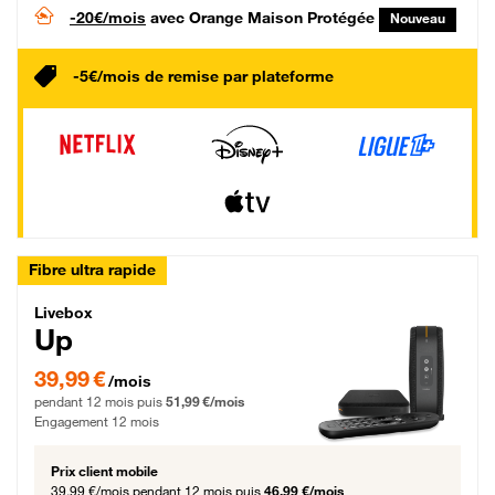
-20€/mois
avec Orange Maison Protégée
Nouveau
-5€/mois de remise par plateforme
Fibre ultra rapide
Livebox Up Fibre
Livebox
Up
39,99 € par mois pendant 12 mois puis 51,99 € par mois, Engagement 12 moi
39,99 €
/mois
pendant 12 mois puis
51,99 €/mois
Engagement 12 mois
Prix client mobile
39,99 €/mois
pendant 12 mois puis
46,99 €/mois