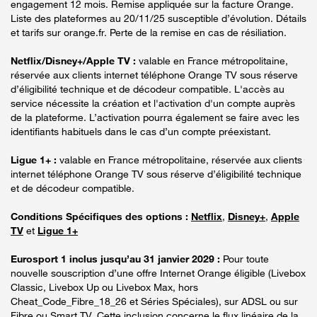
engagement 12 mois. Remise appliquée sur la facture Orange.
Liste des plateformes au 20/11/25 susceptible d’évolution. Détails
et tarifs sur orange.fr. Perte de la remise en cas de résiliation.
Netflix/Disney+/Apple TV :
valable en France métropolitaine,
réservée aux clients internet téléphone Orange TV sous réserve
d’éligibilité technique et de décodeur compatible. L'accès au
service nécessite la création et l'activation d'un compte auprès
de la plateforme. L’activation pourra également se faire avec les
identifiants habituels dans le cas d’un compte préexistant.
Ligue 1+ :
valable en France métropolitaine, réservée aux clients
internet téléphone Orange TV sous réserve d’éligibilité technique
et de décodeur compatible.
Conditions Spécifiques des options :
Netflix
,
Disney+
,
Apple
TV
et
Ligue 1+
Eurosport 1 inclus jusqu’au 31 janvier 2029 :
Pour toute
nouvelle souscription d’une offre Internet Orange éligible (Livebox
Classic, Livebox Up ou Livebox Max, hors
Cheat_Code_Fibre_18_26 et Séries Spéciales), sur ADSL ou sur
Fibre ou Smart TV. Cette inclusion concerne le flux linéaire de la