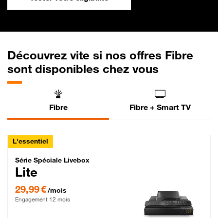
Découvrez vite si nos offres Fibre
sont disponibles chez vous
Fibre
Fibre + Smart TV
L'essentiel
Série Spéciale Livebox Lite Fibre
Série Spéciale Livebox
Lite
29,99 € par mois , Engagement 12 mois
29,99 €
/mois
Engagement 12 mois