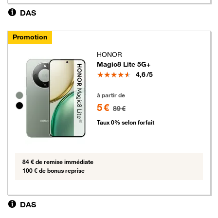
DAS
Promotion
HONOR
Magic8 Lite 5G+
Note
4,6
/5
5 euros au lieu de 89 euros
Groupe de couleurs disponibles non sélectionnables
à partir de
5 €
89 €
Taux 0% selon forfait
84 € de remise immédiate
100 € de bonus reprise
DAS