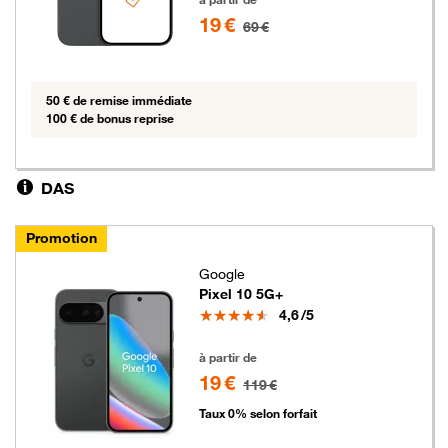
19 €
69 €
50 € de remise immédiate
100 € de bonus reprise
DAS
Promotion
Google
Pixel 10 5G+
Note
4,6
/5
19 euros au lieu de 119 euros
à partir de
19 €
119 €
Taux 0% selon forfait