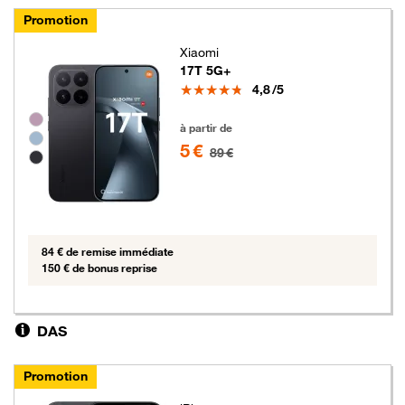
Promotion
Xiaomi
17T 5G+
Note
4,8
/5
Groupe de couleurs disponibles non sélectionnables
5 euros au lieu de 89 euros
à partir de
5 €
89 €
84 € de remise immédiate
150 € de bonus reprise
DAS
Promotion