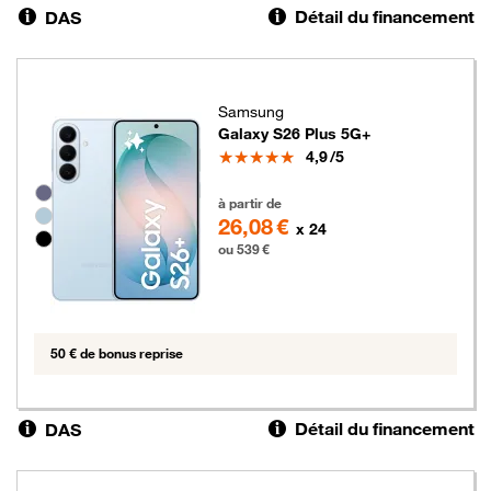
Détail du financement
DAS
Samsung
Galaxy S26 Plus 5G+
Note
4,9
/5
Groupe de couleurs disponibles non sélectionnables
539 euros
à partir de
26,08 €
x 24
ou 539 €
50 € de bonus reprise
Détail du financement
DAS