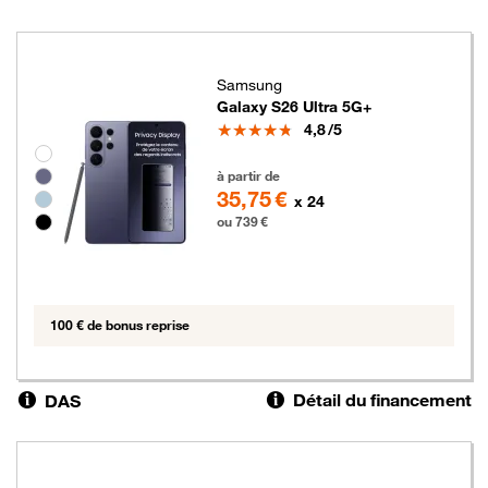
Samsung
Galaxy S26 Ultra 5G+
Note
4,8
/5
Groupe de couleurs disponibles non sélectionnables
739 euros
à partir de
35,75 €
x 24
ou 739 €
100 € de bonus reprise
Détail du financement
DAS