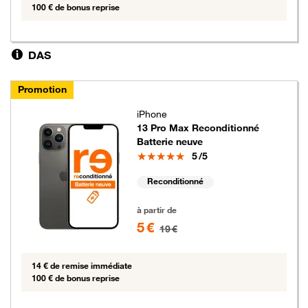
100 € de bonus reprise
DAS
Promotion
iPhone
13 Pro Max Reconditionné
Batterie neuve
Note
5
/5
Reconditionné
5 euros au lieu de 19 euros
à partir de
5 €
19 €
14 € de remise immédiate
100 € de bonus reprise