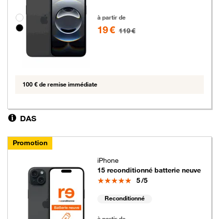
19 euros au lieu de 119 euros
Groupe de couleurs disponibles non sélectionnables
à partir de
19 €
119 €
100 € de remise immédiate
DAS
Promotion
iPhone
15 reconditionné batterie neuve
Note
5
/5
Reconditionné
19 euros au lieu de 69 euros
à partir de