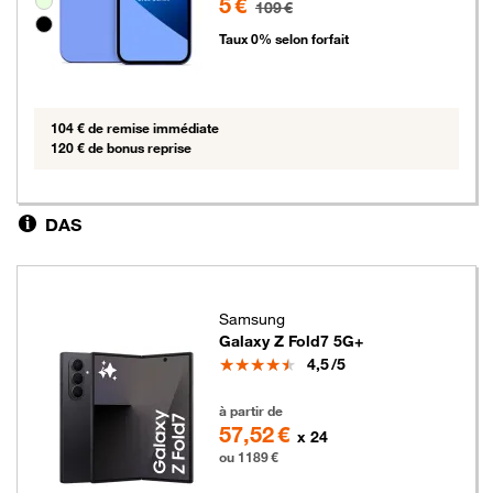
5 €
109 €
Taux 0% selon forfait
104 € de remise immédiate
120 € de bonus reprise
DAS
Samsung
Galaxy Z Fold7 5G+
Note
4,5
/5
1189 euros
à partir de
57,52 €
x 24
ou 1189 €