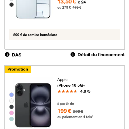
13,50 €
x 24
ou 279 €
479 €
200 € de remise immédiate
Détail du financement
DAS
Promotion
Apple
iPhone 16 5G+
Note
4,6
/5
Groupe de couleurs disponibles non sélectionnables
199 euros au lieu de 299 euros
à partir de
199 €
299 €
ou paiement en 4 fois*