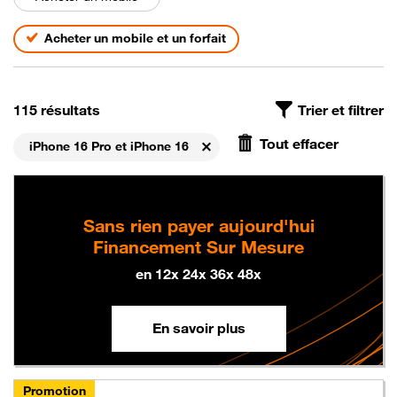
Acheter un mobile et un forfait
On a trouvé
, avec le filtre iPhone 16 Pro et iPhone 16, tr
115 résultats
Trier et filtrer
Tout effacer
iPhone 16 Pro et iPhone 16
Supprimer
Sans rien payer aujourd'hui
Financement Sur Mesure
en 12x 24x 36x 48x
En savoir plus
Promotion