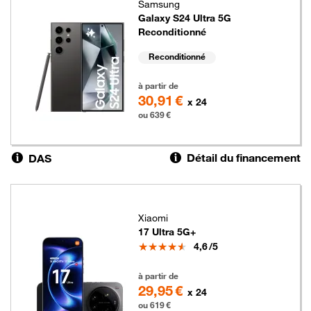
Samsung
Galaxy S24 Ultra 5G
Reconditionné
Reconditionné
639 euros
à partir de
30,91 €
x 24
ou 639 €
Détail du financement
DAS
Xiaomi
17 Ultra 5G+
Note
4,6
/5
619 euros
à partir de
29,95 €
x 24
ou 619 €