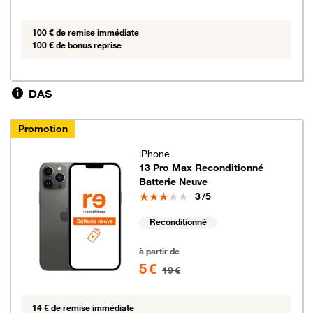
100 € de remise immédiate
100 € de bonus reprise
DAS
Promotion
iPhone
13 Pro Max Reconditionné
Batterie Neuve
Note
3
/5
Reconditionné
5 euros au lieu de 19 euros
à partir de
5 €
19 €
14 € de remise immédiate