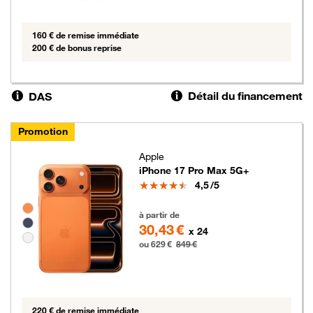
160 € de remise immédiate
200 € de bonus reprise
Détail du financement
DAS
Promotion
Apple
iPhone 17 Pro Max 5G+
Note
4,5
/5
Groupe de couleurs disponibles non sélectionnables
629 euros au lieu de 849 euros
à partir de
30,43 €
x 24
ou 629 €
849 €
220 € de remise immédiate