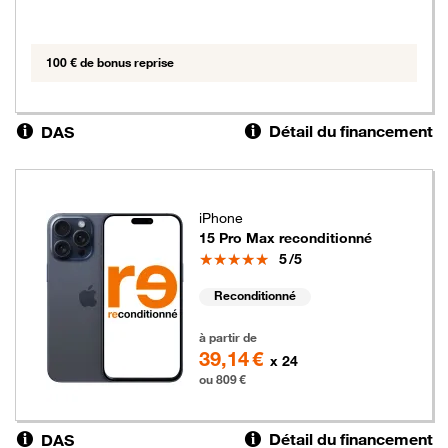
100 € de bonus reprise
Détail du financement
DAS
iPhone
15 Pro Max reconditionné
Note
5
/5
Reconditionné
809 euros
à partir de
39,14 €
x 24
ou 809 €
Détail du financement
DAS