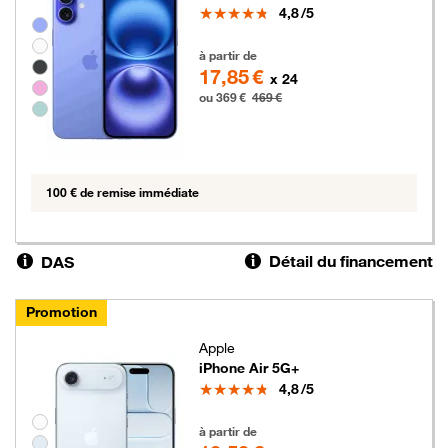
Note
4,8
/5
Groupe de couleurs disponibles non sélectionnables
369 euros au lieu de 469 euros
à partir de
17,85 €
x 24
ou 369 €
469 €
100 € de remise immédiate
Détail du financement
DAS
Promotion
Apple
iPhone Air 5G+
Note
4,8
/5
Groupe de couleurs disponibles non sélectionnables
279 euros au lieu de 479 euros
à partir de