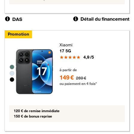
Détail du financement
DAS
Promotion
Xiaomi
17 5G
Note
4,9
/5
Groupe de couleurs disponibles non sélectionnables
149 euros au lieu de 269 euros
à partir de
149 €
269 €
ou paiement en 4 fois*
120 € de remise immédiate
150 € de bonus reprise