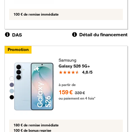
100 € de remise immédiate
Détail du financement
DAS
Promotion
Samsung
Galaxy S26 5G+
Note
4,6
/5
Groupe de couleurs disponibles non sélectionnables
159 euros au lieu de 339 euros
à partir de
159 €
339 €
ou paiement en 4 fois*
180 € de remise immédiate
100 € de bonus reprise