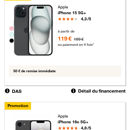
Apple
iPhone 15 5G+
Note
4,3
/5
Groupe de couleurs disponibles non sélectionnables
119 euros au lieu de 169 euros
à partir de
119 €
169 €
ou paiement en 4 fois*
50 € de remise immédiate
Détail du financement
DAS
Promotion
Apple
iPhone 16e 5G+
Note
4,8
/5