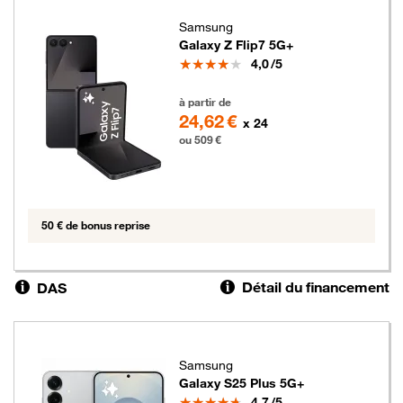
Samsung
Galaxy Z Flip7 5G+
Note
4,0
/5
509 euros
à partir de
24,62 €
x 24
ou 509 €
50 € de bonus reprise
Détail du financement
DAS
Samsung
Galaxy S25 Plus 5G+
Note
4,7
/5