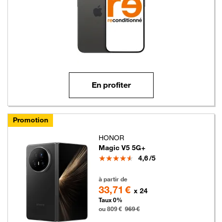
En profiter
Promotion
HONOR
Magic V5 5G+
Note
4,6
/5
809 euros au lieu de 969 euros
à partir de
33,71 €
x 24
Taux 0%
ou 809 €
969 €