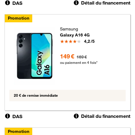
Détail du financement
DAS
Promotion
Samsung
Galaxy A16 4G
Note
4,2
/5
149 euros au lieu de 169 euros
149 €
169 €
ou paiement en 4 fois*
20 € de remise immédiate
Détail du financement
DAS
Promotion