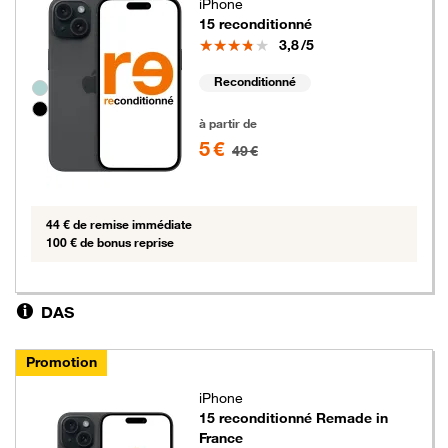
iPhone
15 reconditionné
Note
3,8
/5
Reconditionné
Groupe de couleurs disponibles non sélectionnables
5 euros au lieu de 49 euros
à partir de
5 €
49 €
44 € de remise immédiate
100 € de bonus reprise
DAS
Promotion
iPhone
15 reconditionné Remade in
France