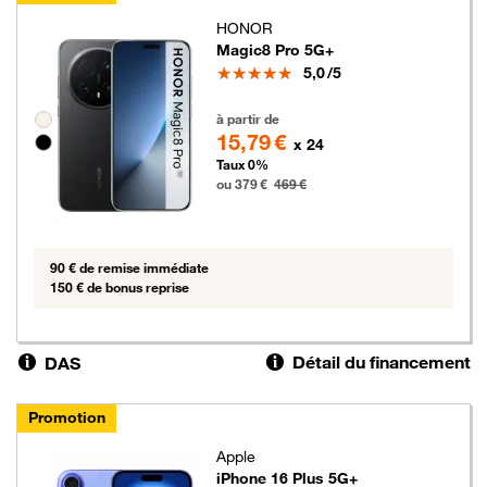
HONOR
Magic8 Pro 5G+
Note
5,0
/5
379 euros au lieu de 469 euros
Groupe de couleurs disponibles non sélectionnables
à partir de
15,79 €
x 24
Taux 0%
ou 379 €
469 €
90 € de remise immédiate
150 € de bonus reprise
Détail du financement
DAS
Promotion
Apple
iPhone 16 Plus 5G+