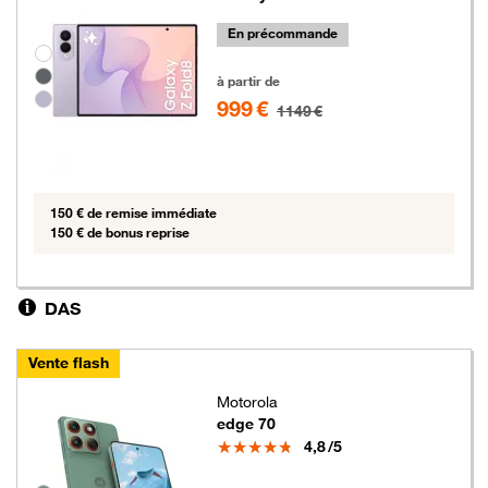
En précommande
Groupe de couleurs disponibles non sélectionnables
999 euros au lieu de 1149 euros
à partir de
999 €
1149 €
150 € de remise immédiate
150 € de bonus reprise
DAS
Vente flash
Motorola
edge 70
Note
4,8
/5
5 euros au lieu de 279 euros