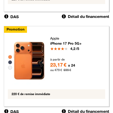
Détail du financement
DAS
Promotion
Apple
iPhone 17 Pro 5G+
Note
4,2
/5
Groupe de couleurs disponibles non sélectionnables
479 euros au lieu de 699 euros
à partir de
23,17 €
x 24
ou 479 €
699 €
220 € de remise immédiate
Détail du financement
DAS