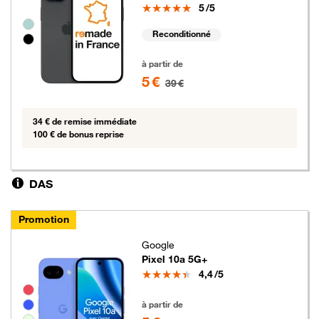
Note
5
/5
Groupe de couleurs disponibles non sélectionnables
Reconditionné
5 euros au lieu de 39 euros
à partir de
5 €
39 €
34 € de remise immédiate
100 € de bonus reprise
DAS
Promotion
Google
Pixel 10a 5G+
Note
4,4
/5
Groupe de couleurs disponibles non sélectionnables
5 euros au lieu de 109 euros
à partir de