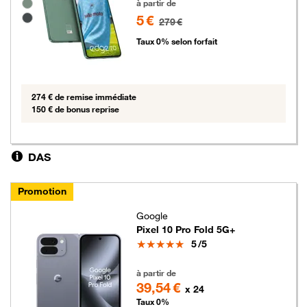
Groupe de couleurs disponibles non sélectionnables
à partir de
5 €
279 €
Taux 0% selon forfait
274 € de remise immédiate
150 € de bonus reprise
DAS
Promotion
Google
Pixel 10 Pro Fold 5G+
Note
5
/5
949 euros au lieu de 1039 euros
à partir de
39,54 €
x 24
Taux 0%