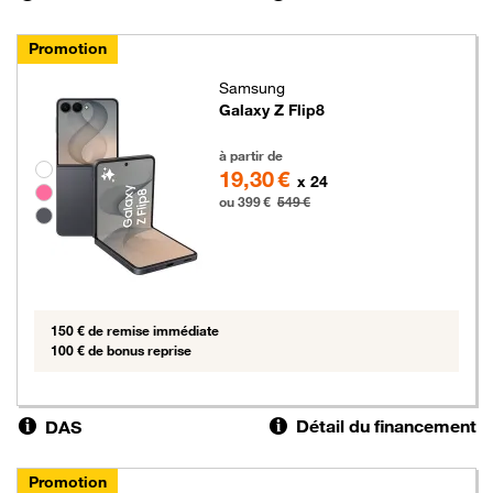
Promotion
Samsung
Galaxy Z Flip8
399 euros au lieu de 549 euros
à partir de
Groupe de couleurs disponibles non sélectionnables
19,30 €
x 24
ou 399 €
549 €
150 € de remise immédiate
100 € de bonus reprise
Détail du financement
DAS
Promotion