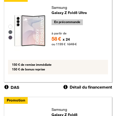
Samsung
Galaxy Z Fold8 Ultra
En précommande
Groupe de couleurs disponibles non sélectionnables
1199 euros au lieu de 1349 euros
à partir de
58 €
x 24
ou 1199 €
1349 €
150 € de remise immédiate
150 € de bonus reprise
Détail du financement
DAS
Promotion
Samsung
Galaxy Z Fold8