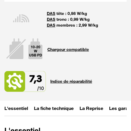
DAS
tête : 0,98 W/kg
DAS
tronc : 0,99 W/kg
DAS
membres : 2,99 W/kg
10-20
Chargeur compatible
W
USB PD
La puissan
7,3
Indice de réparabilité
L'essentiel
La fiche technique
La Reprise
Les garan
L'essentiel