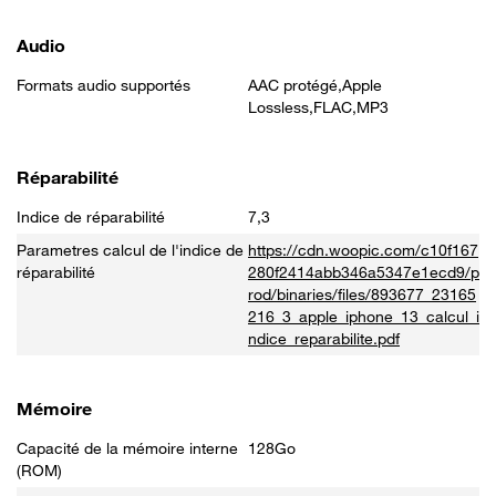
Audio
Formats audio supportés
AAC protégé,Apple
Lossless,FLAC,MP3
Réparabilité
Indice de réparabilité
7,3
Parametres calcul de l'indice de
https://cdn.woopic.com/c10f167
réparabilité
280f2414abb346a5347e1ecd9/p
rod/binaries/files/893677_23165
216_3_apple_iphone_13_calcul_i
ndice_reparabilite.pdf
Mémoire
Capacité de la mémoire interne
128Go
(ROM)