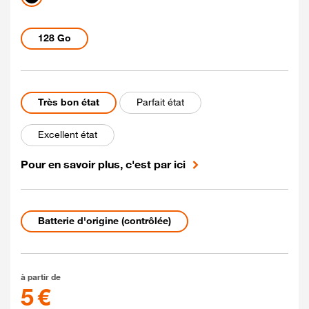
noir
Capacités disponibles
128 Go
Etat du mobile Reconditionné
Très bon état
Parfait état
Excellent état
Pour en savoir plus, c'est par ici
Etat de la batterie
Batterie d'origine (contrôlée)
5 euros
à partir de
5 €