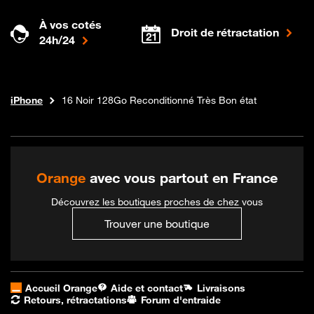
À vos cotés
Droit de rétractation
24h/24
Téléphones et forfaits
Boutique Orange
iPhone
16 Noir 128Go Reconditionné Très Bon état