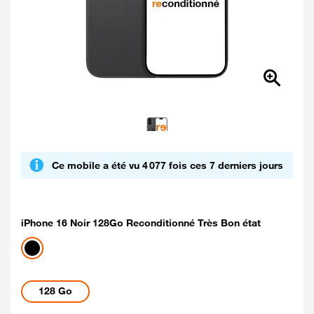
Ce mobile a été vu 4 077 fois ces 7 derniers jours
iPhone 16 Noir 128Go Reconditionné Très Bon état
Coloris disponibles
noir
Capacités disponibles
128 Go