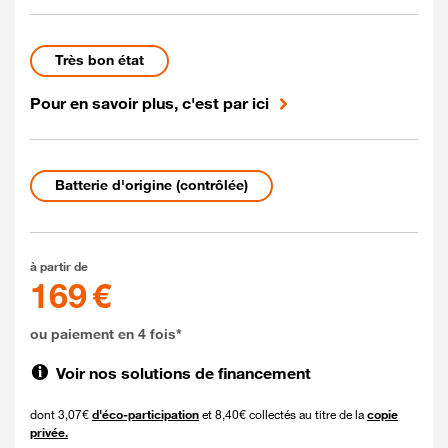
Etat du mobile Reconditionné
Très bon état
Pour en savoir plus, c'est par ici
Etat de la batterie
Batterie d'origine (contrôlée)
169 euros
à partir de
169 €
ou paiement en 4 fois*
Voir nos solutions de financement
dont 3,07€
d'éco-participation
et 8,40€ collectés au titre de la
copie
privée.