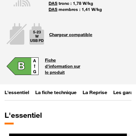
DAS
tronc : 1,78 W/kg
DAS
membres : 1,41 W/kg
5-23
Chargeur compatible
W
USB PD
La puissan
Fiche
d'information sur
le produit
L'essentiel
La fiche technique
La Reprise
Les garan
L'essentiel