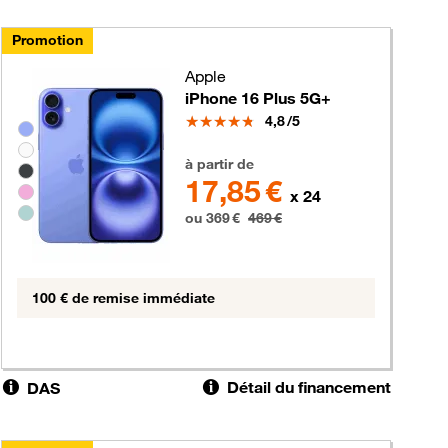
Promotion
Apple
iPhone 16 Plus 5G+
Note
4,8
/5
Groupe de couleurs disponibles non sélectionnables
369 euros au lieu de 469 euros
à partir de
17,85 €
x 24
ou 369 €
469 €
100 € de remise immédiate
Détail du financement
DAS