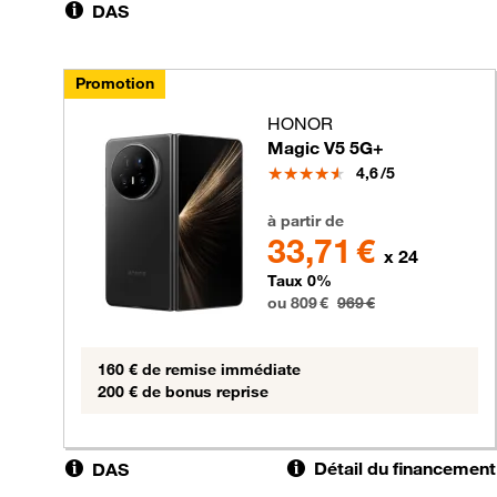
DAS
Promotion
HONOR
Magic V5 5G+
Note
4,6
/5
809 euros au lieu de 969 euros
à partir de
33,71 €
x 24
Taux 0%
ou 809 €
969 €
160 € de remise immédiate
200 € de bonus reprise
Détail du financement
DAS