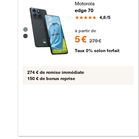
Motorola
edge 70
Note
4,8
/5
5 euros au lieu de 279 euros
Groupe de couleurs disponibles non sélectionnable
à partir de
5 €
279 €
Taux 0% selon forfait
274 € de remise immédiate
150 € de bonus reprise