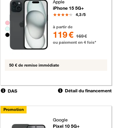
Apple
iPhone 15 5G+
Note
4,3
/5
Groupe de couleurs disponibles non sélectionnables
119 euros au lieu de 169 euros
à partir de
119 €
169 €
ou paiement en 4 fois*
50 € de remise immédiate
Détail du financement
DAS
Promotion
Google
Pixel 10 5G+