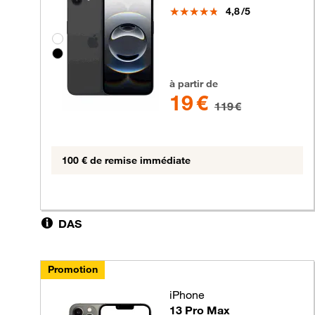
Note
4,8
/5
Groupe de couleurs disponibles non sélectionnable
19 euros au lieu de 119 euros
à partir de
19 €
119 €
100 € de remise immédiate
DAS
Promotion
iPhone
13 Pro Max