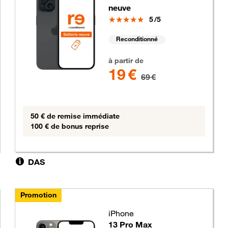
neuve
Note
5
/5
s
Reconditionné
19 euros au lieu de 69 euros
à partir de
19 €
69 €
50 € de remise immédiate
100 € de bonus reprise
DAS
Promotion
iPhone
13 Pro Max