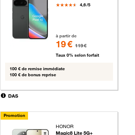
Note
4,6
/5
19 euros au lieu de 119 euros
à partir de
19 €
119 €
Taux 0% selon forfait
100 € de remise immédiate
100 € de bonus reprise
DAS
Promotion
HONOR
Magic8 Lite 5G+