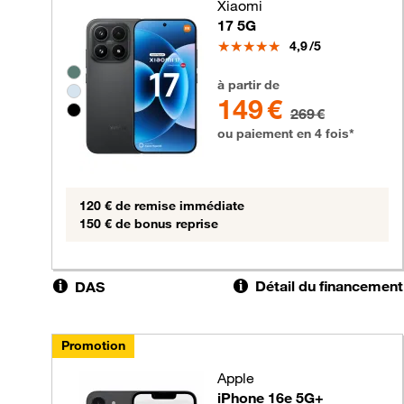
Xiaomi
17 5G
Note
4,9
/5
Groupe de couleurs disponibles non sélectionnable
149 euros au lieu de 269 euros
à partir de
149 €
269 €
ou paiement en 4 fois*
120 € de remise immédiate
150 € de bonus reprise
Détail du financement
DAS
Promotion
Apple
iPhone 16e 5G+