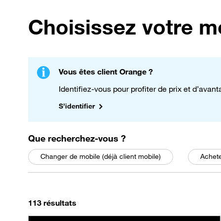
Choisissez votre m
Vous êtes client Orange ?
Identifiez-vous pour profiter de prix et d’avan
S’identifier
parmi les choix suivant
Que recherchez-vous
?
Changer de mobile (déjà client mobile)
Achete
On a trouvé
, triés par pertinence
113 résultats