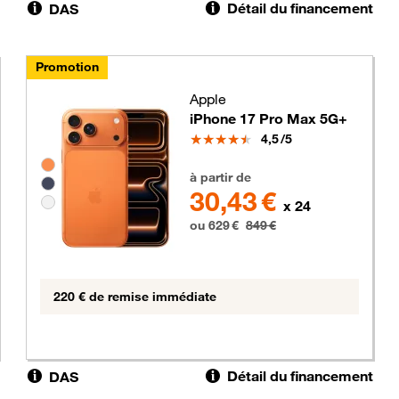
Détail du financement
DAS
Promotion
Apple
iPhone 17 Pro Max 5G+
Note
4,5
/5
Groupe de couleurs disponibles non sélectionnables
629 euros au lieu de 849 euros
à partir de
30,43 €
x 24
ou 629 €
849 €
220 € de remise immédiate
Détail du financement
DAS