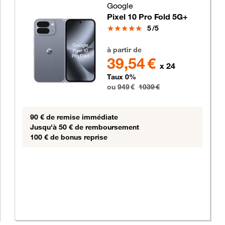
Google
Pixel 10 Pro Fold 5G+
Note
5
/5
949 euros au lieu de 1039 euros
s
à partir de
39,54 €
x 24
Taux 0%
ou 949 €
1039 €
90 € de remise immédiate
Jusqu'à 50 € de remboursement
100 € de bonus reprise