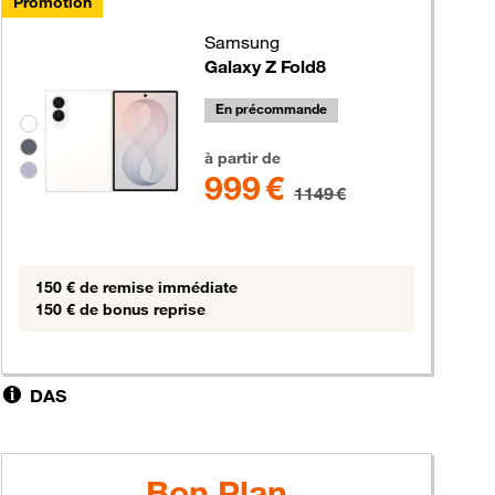
Promotion
Samsung
Galaxy Z Fold8
En précommande
Groupe de couleurs disponibles non sélectionnables
999 euros au lieu de 1149 euros
à partir de
999 €
1149 €
150 € de remise immédiate
150 € de bonus reprise
DAS
Bon Plan