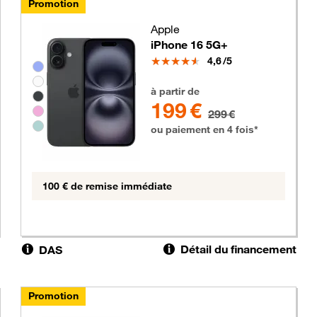
Promotion
Apple
iPhone 16 5G+
Note
4,6
/5
Groupe de couleurs disponibles non sélectionnables
s
199 euros au lieu de 299 euros
à partir de
199 €
299 €
ou paiement en 4 fois*
100 € de remise immédiate
Détail du financement
DAS
Promotion