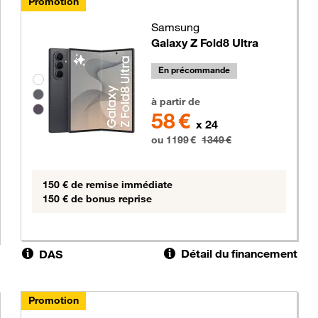
Promotion
Samsung
Galaxy Z Fold8 Ultra
En précommande
Groupe de couleurs disponibles non sélectionnables
1199 euros au lieu de 1349 euros
à partir de
58 €
x 24
ou 1199 €
1349 €
150 € de remise immédiate
150 € de bonus reprise
Détail du financement
DAS
Promotion