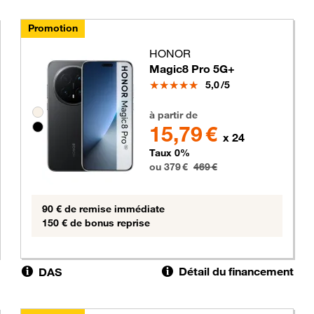
Promotion
HONOR
Magic8 Pro 5G+
Note
5,0
/5
s
379 euros au lieu de 469 euros
Groupe de couleurs disponibles non sélectionnables
à partir de
15,79 €
x 24
Taux 0%
ou 379 €
469 €
90 € de remise immédiate
150 € de bonus reprise
Détail du financement
DAS