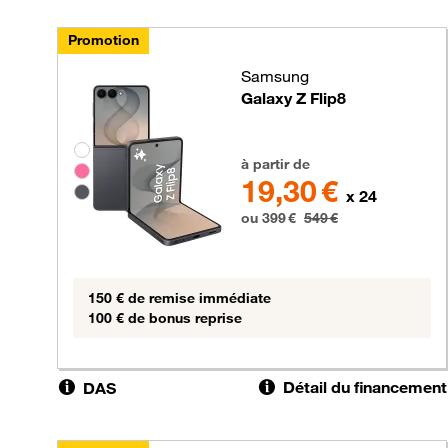
Promotion
Samsung
Galaxy Z Flip8
Groupe de couleurs disponibles non sélectionnable
399 euros au lieu de 549 euros
à partir de
19,30 €
x 24
ou 399 €
549 €
150 € de remise immédiate
100 € de bonus reprise
Détail du financement
DAS