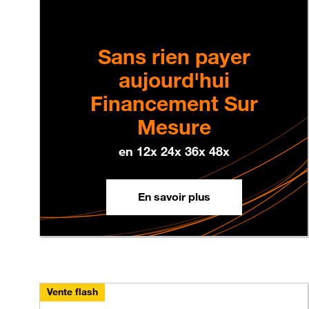
Sans rien payer
aujourd'hui
Financement Sur
Mesure
en 12x 24x 36x 48x
En savoir plus
Vente flash