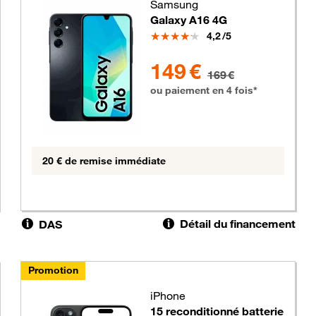
Samsung
Galaxy A16 4G
Note
4,2
/5
s
149 euros au lieu de 169 euros
149 €
169 €
ou paiement en 4 fois*
20 € de remise immédiate
Détail du financement
DAS
Promotion
iPhone
15 reconditionné batterie