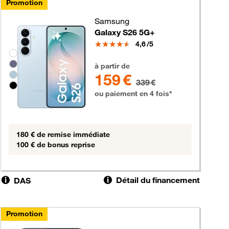
Promotion
Samsung
Galaxy S26 5G+
Note
4,6
/5
Groupe de couleurs disponibles non sélectionnables
159 euros au lieu de 339 euros
à partir de
159 €
339 €
ou paiement en 4 fois*
180 € de remise immédiate
100 € de bonus reprise
Détail du financement
DAS
Promotion