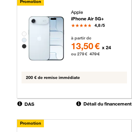
Promotion
Apple
iPhone Air 5G+
Note
4,8
/5
Groupe de couleurs disponibles non sélectionnable
279 euros au lieu de 479 euros
à partir de
13,50 €
x 24
ou 279 €
479 €
200 € de remise immédiate
Détail du financement
DAS
Promotion