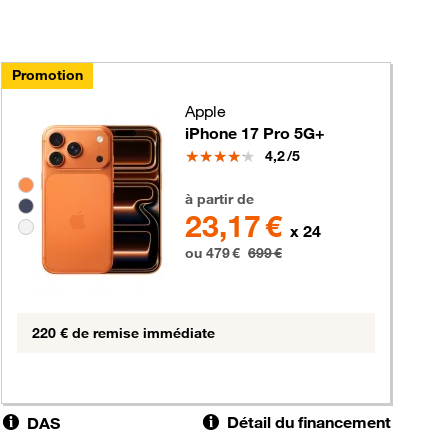
Promotion
Apple
iPhone 17 Pro 5G+
Note
4,2
/5
Groupe de couleurs disponibles non sélectionnables
479 euros au lieu de 699 euros
à partir de
23,17 €
x 24
ou 479 €
699 €
220 € de remise immédiate
Détail du financement
DAS