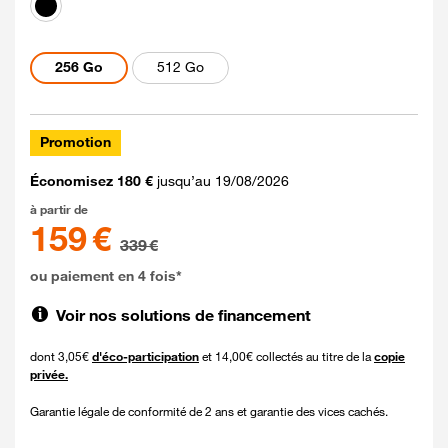
noir
Capacités disponibles
256 Go
512 Go
Promotion
Économisez 180 €
jusqu’au 19/08/2026
159 euros au lieu de 339 euros
à partir de
159 €
339 €
ou paiement en 4 fois*
Voir nos solutions de financement
dont 3,05€
d'éco-participation
et 14,00€ collectés au titre de la
copie
privée.
Garantie légale de conformité de 2 ans et garantie des vices cachés.