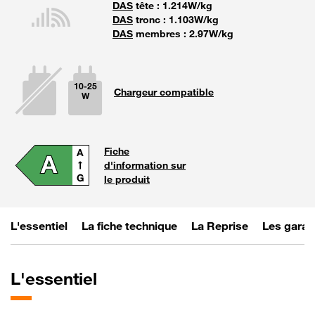
DAS
tête : 1.214W/kg
DAS
tronc : 1.103W/kg
DAS
membres : 2.97W/kg
10-25
Chargeur compatible
W
La puissan
Fiche
d'information sur
le produit
L'essentiel
La fiche technique
La Reprise
Les garan
L'essentiel