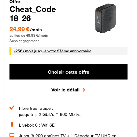
Cheat_Code Fibre_18_26
Offre
Cheat_Code
18_26
24,99 € par mois pendant 0 mois puis 49,99 € par mois, Sans engagement
24,99 €
/mois
au lieu de
49,99 €/mois
Sans engagement
25 € par mois
-
25€ / mois
jusqu'à votre 27ème anniversaire
Choisir cette offre
Voir le détail
Fibre très rapide :
jusqu'à ↓ 2 Gbit/s ↑ 800 Mbit/s
Livebox 6 : Wifi 6E
Jusqu’à 200 chaînes TV + 1 Décodeur TV UHD en