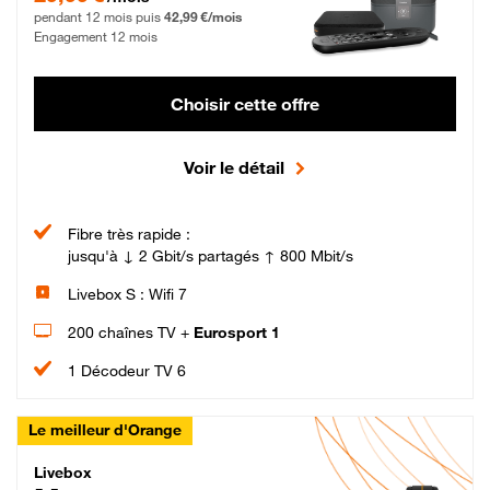
pendant 12 mois puis
42,99 €/mois
Engagement 12 mois
Choisir cette offre
Voir le détail
Fibre très rapide :
jusqu'à ↓ 2 Gbit/s partagés ↑ 800 Mbit/s
Livebox S : Wifi 7
200 chaînes TV +
Eurosport 1
1 Décodeur TV 6
Le meilleur d'Orange
Livebox Max Fibre
Livebox