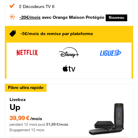
2 Décodeurs TV 6
-20€/mois
avec Orange Maison Protégée
Nouveau
-5€/mois de remise par plateforme
Fibre ultra rapide
Livebox Up Fibre
Livebox
Up
39,99 € par mois pendant 12 mois puis 51,99 € par mois, Engagement 12 moi
39,99 €
/mois
pendant 12 mois puis
51,99 €/mois
Engagement 12 mois