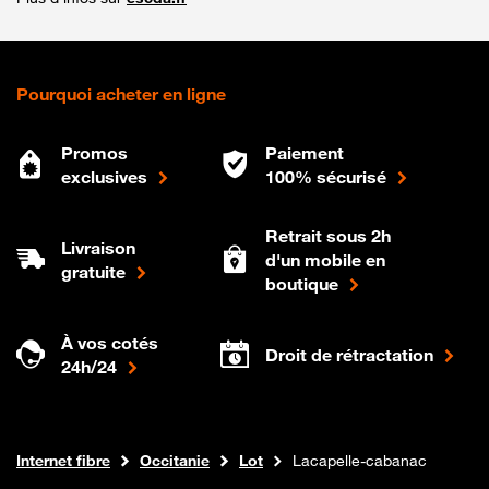
Pourquoi acheter en ligne
Promos
Paiement
exclusives
100% sécurisé
Retrait sous 2h
Livraison
d'un mobile en
gratuite
boutique
À vos cotés
Droit de rétractation
24h/24
Boutique Orange
Internet fibre
Occitanie
Lot
Lacapelle-cabanac