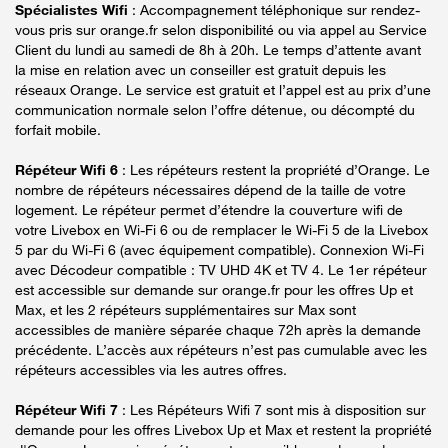
Spécialistes Wifi
: Accompagnement téléphonique sur rendez-
vous pris sur orange.fr selon disponibilité ou via appel au Service
Client du lundi au samedi de 8h à 20h. Le temps d’attente avant
la mise en relation avec un conseiller est gratuit depuis les
réseaux Orange. Le service est gratuit et l’appel est au prix d’une
communication normale selon l’offre détenue, ou décompté du
forfait mobile.
Répéteur Wifi 6
: Les répéteurs restent la propriété d’Orange. Le
nombre de répéteurs nécessaires dépend de la taille de votre
logement. Le répéteur permet d’étendre la couverture wifi de
votre Livebox en Wi-Fi 6 ou de remplacer le Wi-Fi 5 de la Livebox
5 par du Wi-Fi 6 (avec équipement compatible). Connexion Wi-Fi
avec Décodeur compatible : TV UHD 4K et TV 4. Le 1er répéteur
est accessible sur demande sur orange.fr pour les offres Up et
Max, et les 2 répéteurs supplémentaires sur Max sont
accessibles de manière séparée chaque 72h après la demande
précédente. L’accès aux répéteurs n’est pas cumulable avec les
répéteurs accessibles via les autres offres.
Répéteur Wifi 7
: Les Répéteurs Wifi 7 sont mis à disposition sur
demande pour les offres Livebox Up et Max et restent la propriété