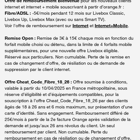
Offre de remboursement Bienvenue
pour les nouveaux clients
internet et internet + mobile souscrivant à partir d’orange.fr :
Fibre/ADSL :
-5€/mois pendant 12 mois sur Livebox Classic,
Livebox Up, Livebox Max (avec ou sans Smart TV).
Voir l'offre de remboursement sur
Internet
et
Internet+Mobile
.
Remise Open :
Remise de 3€ à 15€ chaque mois en fonction du
forfait mobile choisi ou détenu, dans la limite de 4 forfaits mobile
supplémentaires, pour une nouvelle offre Livebox éligible.
Réservé aux particuliers. Non cumulable. Perte de la remise en
cas de changement d'offre, de résiliation ou de demande de
suppression par le client internet.
Offre Cheat_Code_Fibre_18_26 :
Offre soumise à conditions,
valable à partir du 10/04/2025 en France métropolitaine, sous
réserve d’éligibilité et d’équipements compatibles, pour la
souscription à l’offre Cheat_Code_Fibre_18_26 par des clients
âgés de 18 à 26 ans et 6 mois maximum, sur présentation d’une
carte d’identité. Sans engagement. Remboursement différé de
25€/mois à partir de la 2e facture Orange après validation de la
demande et jusqu’aux 26 ans révolus du client. Un seul
remboursement par client. Non cumulable. Perte du
remboursement en cas de résiliation ou de changement d’offre.