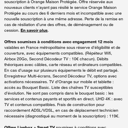
souscription à Orange Maison Protégée. Offre réservée aux
nouveaux clients n’ayant pas résilié le service Orange Maison
Protégée au cours des 6 derniers mois et incompatible avec une
nouvelle souscription à une même adresse. Perte de la remise en
cas de résiliation d’une des offres, de déménagement ou de
cession.
En savoir plus
.
Offres soumises à conditions avec engagement 12 mois
valables en France métropolitaine sous réserve d’éligibilité et de
couverture, avec équipements compatibles. (Répéteur Wifi,
Airbox 20Go, Second Décodeur TV : 10€ chacun). Débits
théoriques avec câbles, carte réseau et ordinateurs compatibles.
En cas d’usage sur plusieurs équipements le débit est partagé.
Enregistreur Multi-écrans, Second Décodeur TV, options avec
activations nécessaires. TV d’Orange sur mobile et tablette :
accès au Bouquet Basic. Liste des chaînes TV susceptibles
d’évolution. Ne sont pas compris dans le bouquet basic : les
services et contenus payants et sportifs en direct. UHD 4K : avec
TV et contenus compatibles. Frais de construction pour
raccordement ADSL/VDSL, en cas de déplacement technicien
nécessaire (diagnostiqué au moment de la souscription) : 119€.
Offres Livebox + Smart TV
soumises à conditions avec