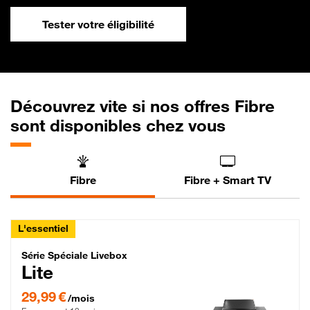
Tester votre éligibilité
Découvrez vite si nos offres Fibre
sont disponibles chez vous
Fibre
Fibre + Smart TV
L'essentiel
Série Spéciale Livebox Lite Fibre
Série Spéciale Livebox
Lite
29,99 € par mois , Engagement 12 mois
29,99 €
/mois