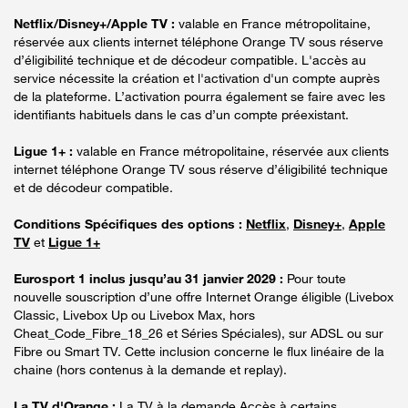
Netflix/Disney+/Apple TV :
valable en France métropolitaine,
réservée aux clients internet téléphone Orange TV sous réserve
d’éligibilité technique et de décodeur compatible. L'accès au
service nécessite la création et l'activation d'un compte auprès
de la plateforme. L’activation pourra également se faire avec les
identifiants habituels dans le cas d’un compte préexistant.
Ligue 1+ :
valable en France métropolitaine, réservée aux clients
internet téléphone Orange TV sous réserve d’éligibilité technique
et de décodeur compatible.
Conditions Spécifiques des options :
Netflix
,
Disney+
,
Apple
TV
et
Ligue 1+
Eurosport 1 inclus jusqu’au 31 janvier 2029 :
Pour toute
nouvelle souscription d’une offre Internet Orange éligible (Livebox
Classic, Livebox Up ou Livebox Max, hors
Cheat_Code_Fibre_18_26 et Séries Spéciales), sur ADSL ou sur
Fibre ou Smart TV. Cette inclusion concerne le flux linéaire de la
chaine (hors contenus à la demande et replay).
La TV d'Orange :
La TV à la demande Accès à certains