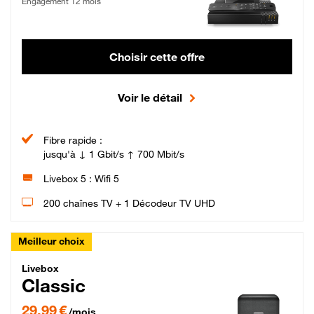
Engagement 12 mois
Choisir cette offre
Voir le détail
Fibre rapide :
jusqu'à ↓ 1 Gbit/s ↑ 700 Mbit/s
Livebox 5 : Wifi 5
200 chaînes TV + 1 Décodeur TV UHD
Meilleur choix
Livebox Classic Fibre
Livebox
Classic
29,99 € par mois pendant 12 mois puis 42,99 € par mois, Engagement 12 moi
29,99 €
/mois