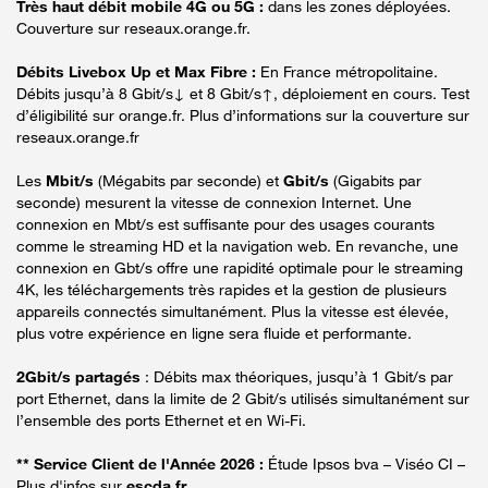
Très haut débit mobile 4G ou 5G :
dans les zones déployées.
Couverture sur reseaux.orange.fr.
Débits Livebox Up et Max Fibre :
En France métropolitaine.
Débits jusqu’à 8 Gbit/s↓ et 8 Gbit/s↑, déploiement en cours. Test
d’éligibilité sur orange.fr. Plus d’informations sur la couverture sur
reseaux.orange.fr
Les
Mbit/s
(Mégabits par seconde) et
Gbit/s
(Gigabits par
seconde) mesurent la vitesse de connexion Internet. Une
connexion en Mbt/s est suffisante pour des usages courants
comme le streaming HD et la navigation web. En revanche, une
connexion en Gbt/s offre une rapidité optimale pour le streaming
4K, les téléchargements très rapides et la gestion de plusieurs
appareils connectés simultanément. Plus la vitesse est élevée,
plus votre expérience en ligne sera fluide et performante.
2Gbit/s partagés
: Débits max théoriques, jusqu’à 1 Gbit/s par
port Ethernet, dans la limite de 2 Gbit/s utilisés simultanément sur
l’ensemble des ports Ethernet et en Wi-Fi.
** Service Client de l'Année 2026 :
Étude Ipsos bva – Viséo CI –
Plus d'infos sur
escda.fr