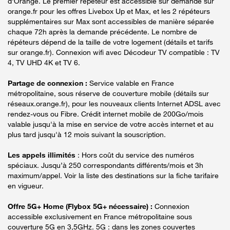
d'Orange. Le premier répéteur est accessible sur demande sur
orange.fr pour les offres Livebox Up et Max, et les 2 répéteurs
supplémentaires sur Max sont accessibles de manière séparée
chaque 72h après la demande précédente. Le nombre de
répéteurs dépend de la taille de votre logement (détails et tarifs
sur orange.fr). Connexion wifi avec Décodeur TV compatible : TV
4, TV UHD 4K et TV 6.
Partage de connexion :
Service valable en France
métropolitaine, sous réserve de couverture mobile (détails sur
réseaux.orange.fr), pour les nouveaux clients Internet ADSL avec
rendez-vous ou Fibre. Crédit internet mobile de 200Go/mois
valable jusqu'à la mise en service de votre accès internet et au
plus tard jusqu'à 12 mois suivant la souscription.
Les appels illimités
: Hors coût du service des numéros
spéciaux. Jusqu’à 250 correspondants différents/mois et 3h
maximum/appel. Voir la liste des destinations sur la fiche tarifaire
en vigueur.
Offre 5G+ Home (Flybox 5G+ nécessaire) :
Connexion
accessible exclusivement en France métropolitaine sous
couverture 5G en 3,5GHz. 5G : dans les zones couvertes