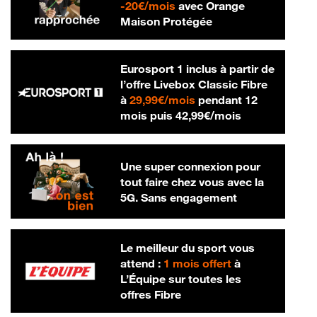
20 € par mois
-
20€/mois
avec Orange
Maison Protégée
Eurosport 1 inclus à partir de
l’offre Livebox Classic Fibre
29,99 € par mois
à
29,99€/mois
pendant 12
42,99 € par m
mois puis
42,99€/mois
Une super connexion pour
tout faire chez vous avec la
5G. Sans engagement
Le meilleur du sport vous
attend :
1 mois offert
à
L’Équipe sur toutes les
offres Fibre