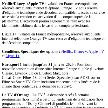
Netflix/Disney+/Apple TV :
valable en France métropolitaine,
réservée aux clients internet téléphone Orange TV sous réserve
d’éligibilité technique et de décodeur compatible. L'accès au service
nécessite la création et l'activation d'un compte auprès de la
plateforme. L’activation pourra également se faire avec les
identifiants habituels dans le cas d’un compte préexistant.
Ligue 1+ :
valable en France métropolitaine, réservée aux clients
internet téléphone Orange TV sous réserve d’éligibilité technique et
de décodeur compatible.
Conditions Spécifiques des options :
Netflix
,
Disney+
,
Apple TV
et
Ligue 1+
Eurosport 1 inclus jusqu’au 31 janvier 2029 :
Pour toute
nouvelle souscription d’une offre Internet Orange éligible (Livebox
Classic, Livebox Up ou Livebox Max, hors
Cheat_Code_Fibre_18_26 et Séries Spéciales), sur ADSL ou sur
Fibre ou Smart TV. Cette inclusion concerne le flux linéaire de la
chaine (hors contenus à la demande et replay).
La TV d'Orange :
La TV à la demande Accès à certains
programmes (hors films) à partir du lendemain de la diffusion (hors
programmes de Disney Channel disponibles le lundi suivant la
diffusion) pendant une période de 7 à 30 jours (selon le programme).