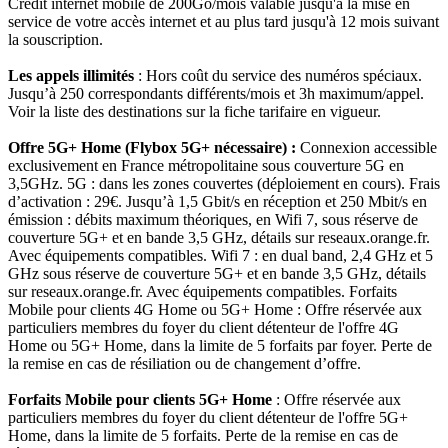
Crédit internet mobile de 200Go/mois valable jusqu'à la mise en
service de votre accès internet et au plus tard jusqu'à 12 mois suivant
la souscription.
Les appels illimités
: Hors coût du service des numéros spéciaux.
Jusqu’à 250 correspondants différents/mois et 3h maximum/appel.
Voir la liste des destinations sur la fiche tarifaire en vigueur.
Offre 5G+ Home (Flybox 5G+ nécessaire) :
Connexion accessible
exclusivement en France métropolitaine sous couverture 5G en
3,5GHz. 5G : dans les zones couvertes (déploiement en cours). Frais
d’activation : 29€. Jusqu’à 1,5 Gbit/s en réception et 250 Mbit/s en
émission : débits maximum théoriques, en Wifi 7, sous réserve de
couverture 5G+ et en bande 3,5 GHz, détails sur reseaux.orange.fr.
Avec équipements compatibles. Wifi 7 : en dual band, 2,4 GHz et 5
GHz sous réserve de couverture 5G+ et en bande 3,5 GHz, détails
sur reseaux.orange.fr. Avec équipements compatibles. Forfaits
Mobile pour clients 4G Home ou 5G+ Home : Offre réservée aux
particuliers membres du foyer du client détenteur de l'offre 4G
Home ou 5G+ Home, dans la limite de 5 forfaits par foyer. Perte de
la remise en cas de résiliation ou de changement d’offre.
Forfaits Mobile pour clients 5G+ Home
: Offre réservée aux
particuliers membres du foyer du client détenteur de l'offre 5G+
Home, dans la limite de 5 forfaits. Perte de la remise en cas de