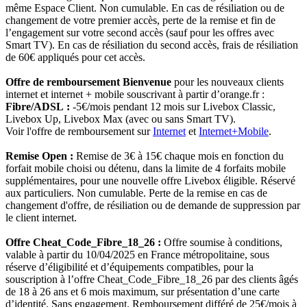
même Espace Client. Non cumulable. En cas de résiliation ou de
changement de votre premier accès, perte de la remise et fin de
l’engagement sur votre second accès (sauf pour les offres avec
Smart TV). En cas de résiliation du second accès, frais de résiliation
de 60€ appliqués pour cet accès.
Offre de remboursement Bienvenue
pour les nouveaux clients
internet et internet + mobile souscrivant à partir d’orange.fr :
Fibre/ADSL :
-5€/mois pendant 12 mois sur Livebox Classic,
Livebox Up, Livebox Max (avec ou sans Smart TV).
Voir l'offre de remboursement sur
Internet
et
Internet+Mobile
.
Remise Open :
Remise de 3€ à 15€ chaque mois en fonction du
forfait mobile choisi ou détenu, dans la limite de 4 forfaits mobile
supplémentaires, pour une nouvelle offre Livebox éligible. Réservé
aux particuliers. Non cumulable. Perte de la remise en cas de
changement d'offre, de résiliation ou de demande de suppression par
le client internet.
Offre Cheat_Code_Fibre_18_26 :
Offre soumise à conditions,
valable à partir du 10/04/2025 en France métropolitaine, sous
réserve d’éligibilité et d’équipements compatibles, pour la
souscription à l’offre Cheat_Code_Fibre_18_26 par des clients âgés
de 18 à 26 ans et 6 mois maximum, sur présentation d’une carte
d’identité. Sans engagement. Remboursement différé de 25€/mois à