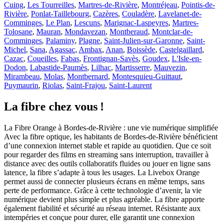
Cuing
,
Les Tourreilles
,
Martres-de-Rivière
,
Montréjeau
,
Pointis-de-
Rivière
,
Ponlat-Taillebourg
,
Cazères
,
Couladère
,
Lavelanet-de-
Comminges
,
Le Plan
,
Lescuns
,
Marignac-Laspeyres
,
Martres-
Tolosane
,
Mauran
,
Mondavezan
,
Montberaud
,
Montclar-de-
Comminges
,
Palaminy
,
Plagne
,
Saint-Julien-sur-Garonne
,
Saint-
Michel
,
Sana
,
Agassac
,
Ambax
,
Anan
,
Boissède
,
Castelgaillard
,
Cazac
,
Coueilles
,
Fabas
,
Frontignan-Savès
,
Goudex
,
L'Isle-en-
Dodon
,
Labastide-Paumès
,
Lilhac
,
Martisserre
,
Mauvezin
,
Mirambeau
,
Molas
,
Montbernard
,
Montesquieu-Guittaut
,
Puymaurin
,
Riolas
,
Saint-Frajou
,
Saint-Laurent
La fibre chez vous !
La Fibre Orange à Bordes-de-Rivière : une vie numérique simplifiée
Avec la fibre optique, les habitants de Bordes-de-Rivière bénéficient
d’une connexion internet stable et rapide au quotidien. Que ce soit
pour regarder des films en streaming sans interruption, travailler à
distance avec des outils collaboratifs fluides ou jouer en ligne sans
latence, la fibre s’adapte à tous les usages. La Livebox Orange
permet aussi de connecter plusieurs écrans en même temps, sans
perte de performance. Grâce à cette technologie d’avenir, la vie
numérique devient plus simple et plus agréable. La fibre apporte
également fiabilité et sécurité au réseau internet. Résistante aux
intempéries et conçue pour durer, elle garantit une connexion