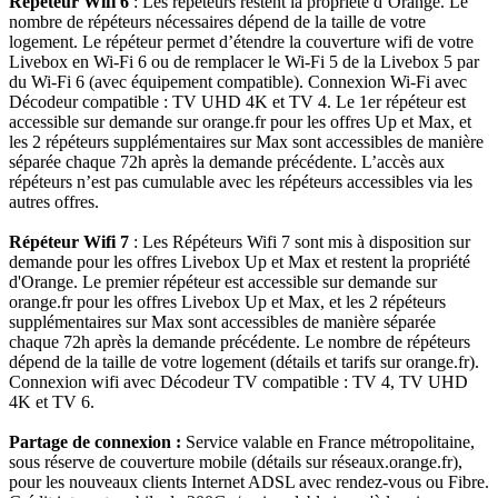
Répéteur Wifi 6
: Les répéteurs restent la propriété d’Orange. Le
nombre de répéteurs nécessaires dépend de la taille de votre
logement. Le répéteur permet d’étendre la couverture wifi de votre
Livebox en Wi-Fi 6 ou de remplacer le Wi-Fi 5 de la Livebox 5 par
du Wi-Fi 6 (avec équipement compatible). Connexion Wi-Fi avec
Décodeur compatible : TV UHD 4K et TV 4. Le 1er répéteur est
accessible sur demande sur orange.fr pour les offres Up et Max, et
les 2 répéteurs supplémentaires sur Max sont accessibles de manière
séparée chaque 72h après la demande précédente. L’accès aux
répéteurs n’est pas cumulable avec les répéteurs accessibles via les
autres offres.
Répéteur Wifi 7
: Les Répéteurs Wifi 7 sont mis à disposition sur
demande pour les offres Livebox Up et Max et restent la propriété
d'Orange. Le premier répéteur est accessible sur demande sur
orange.fr pour les offres Livebox Up et Max, et les 2 répéteurs
supplémentaires sur Max sont accessibles de manière séparée
chaque 72h après la demande précédente. Le nombre de répéteurs
dépend de la taille de votre logement (détails et tarifs sur orange.fr).
Connexion wifi avec Décodeur TV compatible : TV 4, TV UHD
4K et TV 6.
Partage de connexion :
Service valable en France métropolitaine,
sous réserve de couverture mobile (détails sur réseaux.orange.fr),
pour les nouveaux clients Internet ADSL avec rendez-vous ou Fibre.