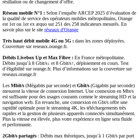
résiliation ou de changement d’offre.
Réseau mobile N°1 :
Selon l’enquête ARCEP 2025 d’évaluation de
la qualité de service des opérateurs mobiles métropolitains, Orange
est 1er ou 1er ex æquo sur 251 des 258 indicateurs mesurés. En
savoir plus sur le site
réseaux d'Orange
Très haut débit mobile 4G ou 5G :
dans les zones déployées.
Couverture sur reseaux.orange.fr.
Débits Livebox Up et Max Fibre :
En France métropolitaine.
Débits jusqu’à 8 Gbit/s↓ et 8 Gbit/s↑, déploiement en cours. Test
d’éligibilité sur orange.fr. Plus d’informations sur la couverture sur
reseaux.orange.fr
Les
Mbit/s
(Mégabits par seconde) et
Gbit/s
(Gigabits par seconde)
mesurent la vitesse de connexion Internet. Une connexion en Mbt/s
est suffisante pour des usages courants comme le streaming HD et la
navigation web. En revanche, une connexion en Gbt/s offre une
rapidité optimale pour le streaming 4K, les téléchargements très
rapides et la gestion de plusieurs appareils connectés simultanément.
Plus la vitesse est élevée, plus votre expérience en ligne sera fluide
et performante.
2Gbit/s partagés
: Débits max théoriques, jusqu’à 1 Gbit/s par port