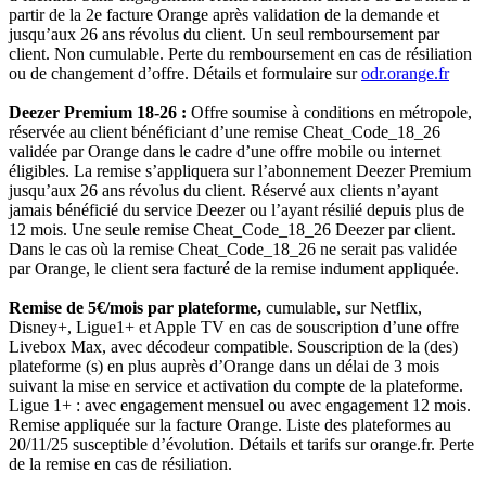
partir de la 2e facture Orange après validation de la demande et
jusqu’aux 26 ans révolus du client. Un seul remboursement par
client. Non cumulable. Perte du remboursement en cas de résiliation
ou de changement d’offre. Détails et formulaire sur
odr.orange.fr
Deezer Premium 18-26 :
Offre soumise à conditions en métropole,
réservée au client bénéficiant d’une remise Cheat_Code_18_26
validée par Orange dans le cadre d’une offre mobile ou internet
éligibles. La remise s’appliquera sur l’abonnement Deezer Premium
jusqu’aux 26 ans révolus du client. Réservé aux clients n’ayant
jamais bénéficié du service Deezer ou l’ayant résilié depuis plus de
12 mois. Une seule remise Cheat_Code_18_26 Deezer par client.
Dans le cas où la remise Cheat_Code_18_26 ne serait pas validée
par Orange, le client sera facturé de la remise indument appliquée.
Remise de 5€/mois par plateforme,
cumulable, sur Netflix,
Disney+, Ligue1+ et Apple TV en cas de souscription d’une offre
Livebox Max, avec décodeur compatible. Souscription de la (des)
plateforme (s) en plus auprès d’Orange dans un délai de 3 mois
suivant la mise en service et activation du compte de la plateforme.
Ligue 1+ : avec engagement mensuel ou avec engagement 12 mois.
Remise appliquée sur la facture Orange. Liste des plateformes au
20/11/25 susceptible d’évolution. Détails et tarifs sur orange.fr. Perte
de la remise en cas de résiliation.