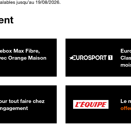
valables jusqu’au 19/08/2026.
ent
ebox Max Fibre,
Euro
 € par mois
ec Orange Maison
Clas
moi
ur tout faire chez
Le m
 engagement
offe