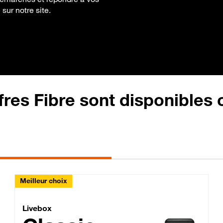
 sur notre site.
fres Fibre sont disponibles
Meilleur choix
Lite Fibre
Livebox Classic Fibre
Livebox