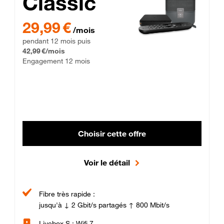
Classic
29,99 € par mois pendant 12 mois puis 42,99 € par mois, Enga
29,99 €
/mois
pendant 12 mois puis
42,99 €/mois
Engagement 12 mois
Choisir cette offre
Voir le détail
Fibre très rapide :
jusqu'à ↓ 2 Gbit/s partagés ↑ 800 Mbit/s
Livebox S : Wifi 7