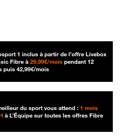
sport 1 inclus à partir de l’offre Livebox
29,99 € par mois
sic Fibre à
29,99€/mois
pendant 12
42,99 € par mois
s puis
42,99€/mois
eilleur du sport vous attend :
1 mois
rt
à L’Équipe sur toutes les offres Fibre