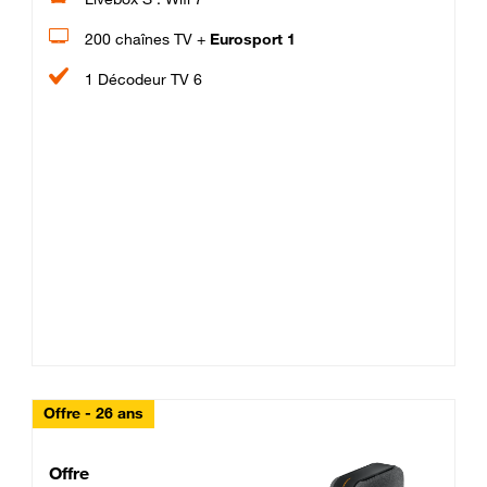
200 chaînes TV +
Eurosport 1
1 Décodeur TV 6
Offre - 26 ans
Cheat_Code Fibre_18_26
Offre