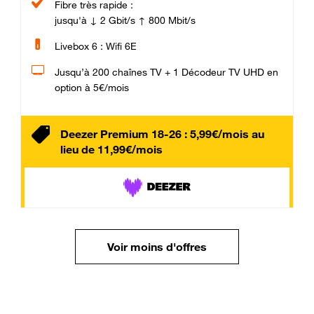
Fibre très rapide :
jusqu'à ↓ 2 Gbit/s ↑ 800 Mbit/s
Livebox 6 : Wifi 6E
Jusqu’à 200 chaînes TV + 1 Décodeur TV UHD en
option à 5€/mois
Deezer Premium 18-26 : 5,99€/mois au
lieu de 11,99€/mois
Voir moins d'offres