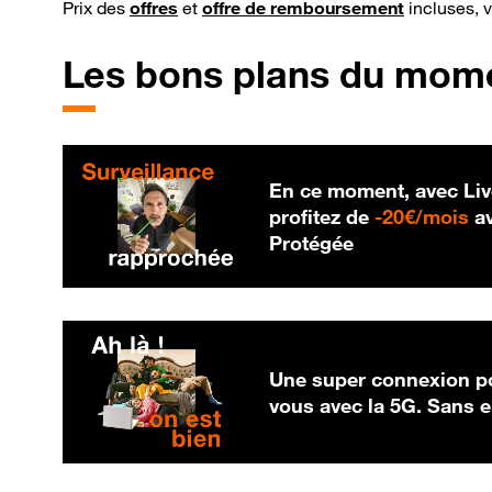
Prix des
offres
et
offre de remboursement
incluses, 
Les bons plans du mom
En ce moment, avec Liv
20
profitez de
-
20€/mois
av
Protégée
Une super connexion po
vous avec la 5G. Sans