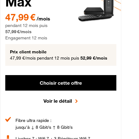
Max
gement 12 mois
47,99 € par mois pendant 12 mois puis 57,99 € par mois, Engageme
47,99 €
/mois
pendant 12 mois puis
57,99 €/mois
Engagement 12 mois
Prix client mobile
47,99 €/mois
pendant 12 mois puis
52,99 €/mois
Choisir cette offre
Voir le détail
Fibre ultra rapide :
jusqu'à ↓ 8 Gbit/s ↑ 8 Gbit/s
Livebox 7 : Wifi 7 + 3 Répéteurs Wifi 7