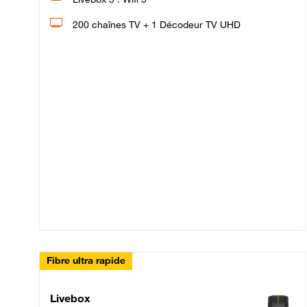
200 chaînes TV + 1 Décodeur TV UHD
Fibre ultra rapide
Livebox Up Fibre
Livebox