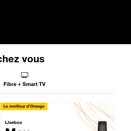
 chez vous
Fibre + Smart TV
Le meilleur d'Orange
Livebox Max Fibre
Livebox