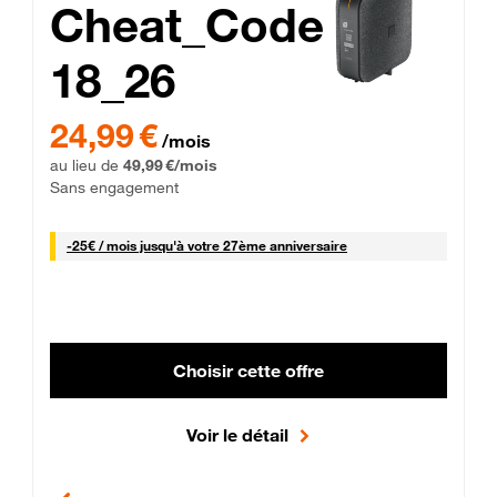
Cheat_Code
18_26
 Engagement 12 mois
24,99 € par mois pendant 0 mois puis 49,99 € par mois, Sans 
24,99 €
/mois
au lieu de
49,99 €/mois
Sans engagement
25 € par mois
-
25€ / mois
jusqu'à votre 27ème anniversaire
Choisir cette offre
Voir le détail