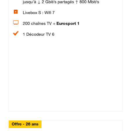
jusqu'à ↓ 2 Gbit/s partagés ↑ 800 Mbit/s
Livebox S : Wifi 7
200 chaînes TV +
Eurosport 1
1 Décodeur TV 6
Offre - 26 ans