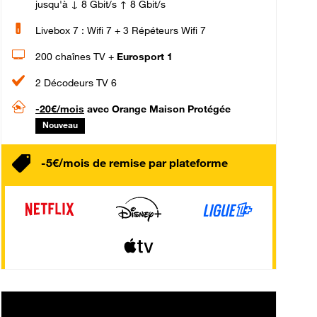
jusqu'à ↓ 8 Gbit/s ↑ 8 Gbit/s
Livebox 7 : Wifi 7 + 3 Répéteurs Wifi 7
200 chaînes TV +
Eurosport 1
2 Décodeurs TV 6
-20€/mois
avec Orange Maison Protégée
Nouveau
-5€/mois de remise par plateforme