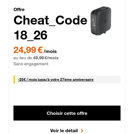
Cheat_Code Fibre_18_26
Offre
Cheat_Code
18_26
 Engagement 12 mois
24,99 € par mois pendant 0 mois puis 49,99 € par mois, Sans 
24,99 €
/mois
au lieu de
49,99 €/mois
Sans engagement
25 € par mois
-
25€ / mois
jusqu'à votre 27ème anniversaire
Choisir cette offre
Voir le détail