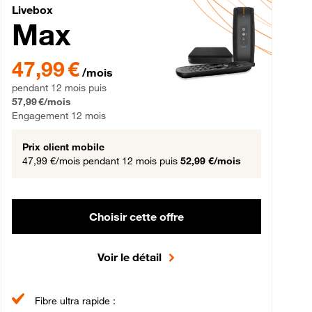
Livebox Max Fibre
Livebox
Max
gement 12 mois
47,99 € par mois pendant 12 mois puis 57,99 € par mois, Engageme
47,99 €
/mois
pendant 12 mois puis
57,99 €/mois
Engagement 12 mois
Prix client mobile
47,99 €/mois
pendant 12 mois puis
52,99 €/mois
Choisir cette offre
Voir le détail
Fibre ultra rapide :