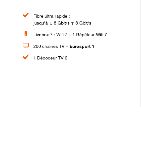
Fibre ultra rapide :
jusqu'à ↓ 8 Gbit/s ↑ 8 Gbit/s
Livebox 7 : Wifi 7 + 1 Répéteur Wifi 7
200 chaînes TV +
Eurosport 1
1 Décodeur TV 6