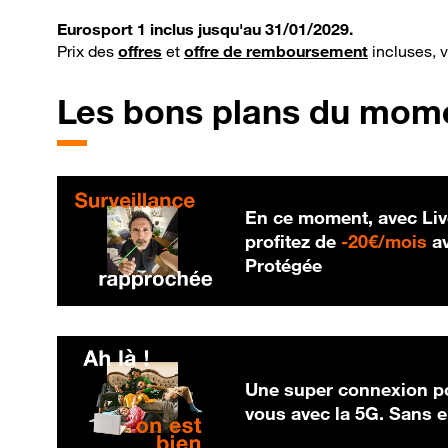
Eurosport 1 inclus jusqu'au 31/01/2029.
Prix des
offres
et
offre de remboursement
incluses, 
Les bons plans du mom
En ce moment, avec Liv
20
profitez de
-
20€/mois
av
Protégée
Une super connexion po
vous avec la 5G. Sans