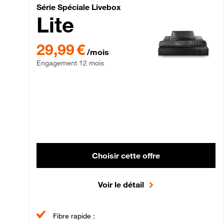
Série Spéciale Livebox 
Série Spéciale Livebox
Lite
29,99 € par mois , Engagement 12 mois
29,99 €
/mois
Engagement 12 mois
Choisir cette offre
Voir le détail
Fibre rapide :