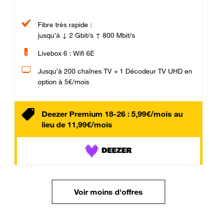
Fibre très rapide :
jusqu'à ↓ 2 Gbit/s ↑ 800 Mbit/s
Livebox 6 : Wifi 6E
Jusqu’à 200 chaînes TV + 1 Décodeur TV UHD en
option à 5€/mois
Deezer Premium 18-26 : 5,99€/mois au
lieu de 11,99€/mois
Voir moins d'offres