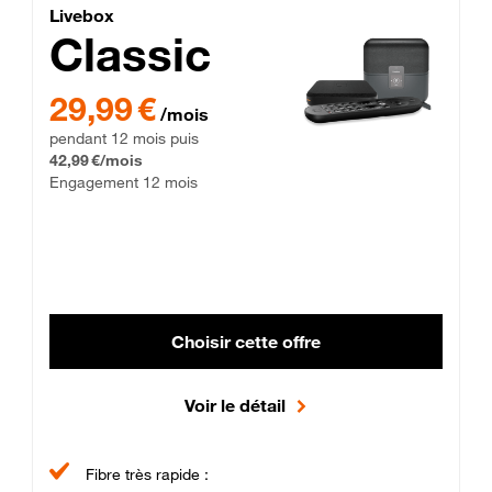
Lite Fibre
Livebox Classic Fibre
Livebox
Classic
29,99 € par mois pendant 12 mois puis 42,99 € par mois, Enga
29,99 €
/mois
pendant 12 mois puis
42,99 €/mois
Engagement 12 mois
Choisir cette offre
Voir le détail
Fibre très rapide :