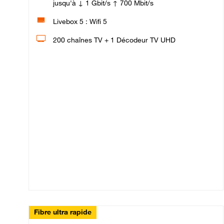
jusqu'à ↓ 1 Gbit/s ↑ 700 Mbit/s
Livebox 5 : Wifi 5
200 chaînes TV + 1 Décodeur TV UHD
Fibre ultra rapide