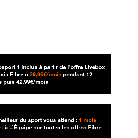
sport 1 inclus à partir de l’offre Livebox
29,99 € par mois
sic Fibre à
29,99€/mois
pendant 12
42,99 € par mois
s puis
42,99€/mois
eilleur du sport vous attend :
1 mois
rt
à L’Équipe sur toutes les offres Fibre