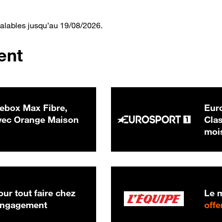
valables jusqu’au 19/08/2026.
ent
ebox Max Fibre,
Euro
 € par mois
ec Orange Maison
Clas
moi
ur tout faire chez
Le m
 engagement
offe