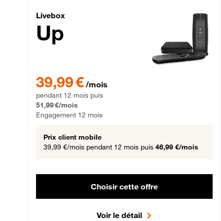
Livebox Up Fibre
Livebox
Up
39,99 € par mois pendant 12 mois puis 51,99 € par mois,
39,99 €
/mois
pendant 12 mois puis
51,99 €/mois
Engagement 12 mois
Prix client mobile
39,99 €/mois
pendant 12 mois puis
46,99 €/mois
Choisir cette offre
Voir le détail