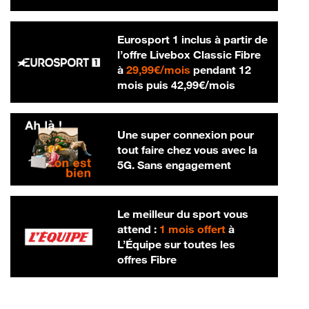
Eurosport 1 inclus à partir de
l’offre Livebox Classic Fibre
29,99 € par mois
à
29,99€/mois
pendant 12
42,99 € par m
mois puis
42,99€/mois
Une super connexion pour
tout faire chez vous avec la
5G. Sans engagement
Le meilleur du sport vous
attend :
1 mois offert
à
L’Équipe sur toutes les
offres Fibre