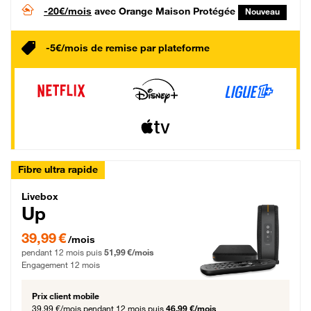
-20€/mois
avec Orange Maison Protégée
Nouveau
-5€/mois de remise par plateforme
Fibre ultra rapide
Livebox Up Fibre
Livebox
Up
39,99 € par mois pendant 12 mois puis 51,99 € par mois, Engagement 12 moi
39,99 €
/mois
pendant 12 mois puis
51,99 €/mois
Engagement 12 mois
Prix client mobile
39,99 €/mois
pendant 12 mois puis
46,99 €/mois