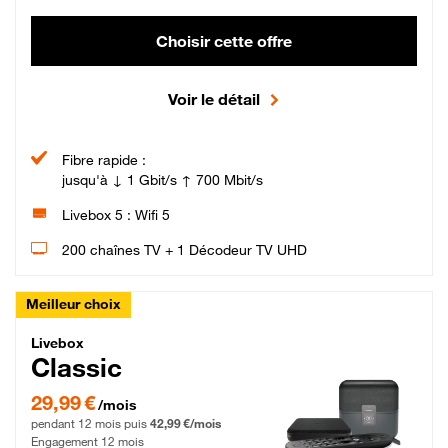
Choisir cette offre
Voir le détail
Fibre rapide :
jusqu'à ↓ 1 Gbit/s ↑ 700 Mbit/s
Livebox 5 : Wifi 5
200 chaînes TV + 1 Décodeur TV UHD
Meilleur choix
Livebox Classic Fibre
Livebox
Classic
29,99 € par mois pendant 12 mois puis 42,99 € par mois, Engagement 12 moi
29,99 €
/mois
pendant 12 mois puis
42,99 €/mois
Engagement 12 mois