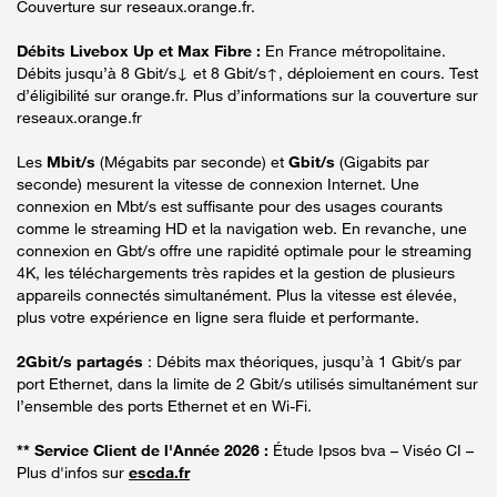
Couverture sur reseaux.orange.fr.
Débits Livebox Up et Max Fibre :
En France métropolitaine.
Débits jusqu’à 8 Gbit/s↓ et 8 Gbit/s↑, déploiement en cours. Test
d’éligibilité sur orange.fr. Plus d’informations sur la couverture sur
reseaux.orange.fr
Les
Mbit/s
(Mégabits par seconde) et
Gbit/s
(Gigabits par
seconde) mesurent la vitesse de connexion Internet. Une
connexion en Mbt/s est suffisante pour des usages courants
comme le streaming HD et la navigation web. En revanche, une
connexion en Gbt/s offre une rapidité optimale pour le streaming
4K, les téléchargements très rapides et la gestion de plusieurs
appareils connectés simultanément. Plus la vitesse est élevée,
plus votre expérience en ligne sera fluide et performante.
2Gbit/s partagés
: Débits max théoriques, jusqu’à 1 Gbit/s par
port Ethernet, dans la limite de 2 Gbit/s utilisés simultanément sur
l’ensemble des ports Ethernet et en Wi-Fi.
** Service Client de l'Année 2026 :
Étude Ipsos bva – Viséo CI –
Plus d'infos sur
escda.fr