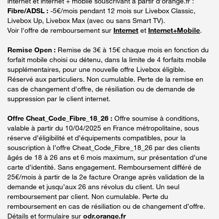
internet et internet + mobile souscrivant à partir d’orange.fr :
Fibre/ADSL :
-5€/mois pendant 12 mois sur Livebox Classic,
Livebox Up, Livebox Max (avec ou sans Smart TV).
Voir l'offre de remboursement sur
Internet
et
Internet+Mobile
.
Remise Open :
Remise de 3€ à 15€ chaque mois en fonction du
forfait mobile choisi ou détenu, dans la limite de 4 forfaits mobile
supplémentaires, pour une nouvelle offre Livebox éligible.
Réservé aux particuliers. Non cumulable. Perte de la remise en
cas de changement d'offre, de résiliation ou de demande de
suppression par le client internet.
Offre Cheat_Code_Fibre_18_26 :
Offre soumise à conditions,
valable à partir du 10/04/2025 en France métropolitaine, sous
réserve d’éligibilité et d’équipements compatibles, pour la
souscription à l’offre Cheat_Code_Fibre_18_26 par des clients
âgés de 18 à 26 ans et 6 mois maximum, sur présentation d’une
carte d’identité. Sans engagement. Remboursement différé de
25€/mois à partir de la 2e facture Orange après validation de la
demande et jusqu’aux 26 ans révolus du client. Un seul
remboursement par client. Non cumulable. Perte du
remboursement en cas de résiliation ou de changement d’offre.
Détails et formulaire sur
odr.orange.fr