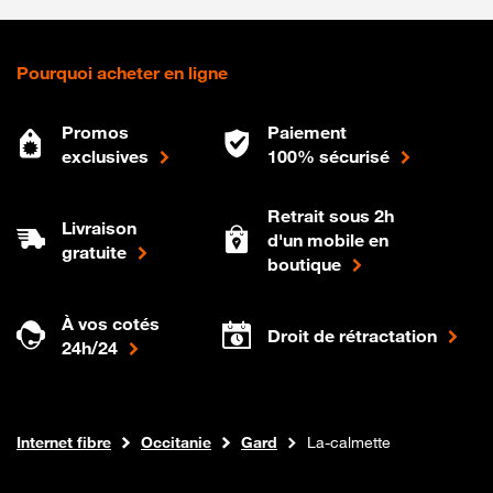
Pourquoi acheter en ligne
Promos
Paiement
exclusives
100% sécurisé
Retrait sous 2h
Livraison
d'un mobile en
gratuite
boutique
À vos cotés
Droit de rétractation
24h/24
Boutique Orange
Internet fibre
Occitanie
Gard
La-calmette