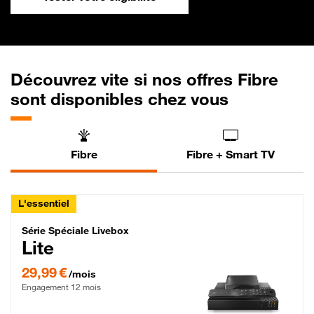
Découvrez vite si nos offres Fibre
sont disponibles chez vous
Fibre
Fibre + Smart TV
L'essentiel
Série Spéciale Livebox Lite Fibre
Série Spéciale Livebox
Lite
29,99 € par mois , Engagement 12 mois
29,99 €
/mois
Engagement 12 mois