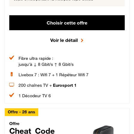
Choisir cette offre
Voir le détail
Fibre ultra rapide :
jusqu'à ↓ 8 Gbit/s ↑ 8 Gbit/s
Livebox 7 : Wifi 7 + 1 Répéteur Wifi 7
200 chaînes TV +
Eurosport 1
1 Décodeur TV 6
Offre - 26 ans
Cheat_Code Fibre_18_26
Offre
Cheat_Code