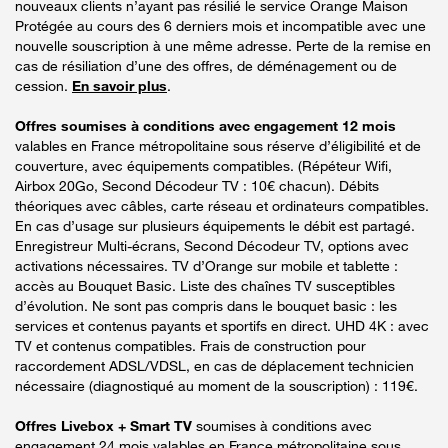
nouveaux clients n’ayant pas résilié le service Orange Maison
Protégée au cours des 6 derniers mois et incompatible avec une
nouvelle souscription à une même adresse. Perte de la remise en
cas de résiliation d’une des offres, de déménagement ou de
cession.
En savoir plus
.
Offres soumises à conditions avec engagement 12 mois
valables en France métropolitaine sous réserve d’éligibilité et de
couverture, avec équipements compatibles. (Répéteur Wifi,
Airbox 20Go, Second Décodeur TV : 10€ chacun). Débits
théoriques avec câbles, carte réseau et ordinateurs compatibles.
En cas d’usage sur plusieurs équipements le débit est partagé.
Enregistreur Multi-écrans, Second Décodeur TV, options avec
activations nécessaires. TV d’Orange sur mobile et tablette :
accès au Bouquet Basic. Liste des chaînes TV susceptibles
d’évolution. Ne sont pas compris dans le bouquet basic : les
services et contenus payants et sportifs en direct. UHD 4K : avec
TV et contenus compatibles. Frais de construction pour
raccordement ADSL/VDSL, en cas de déplacement technicien
nécessaire (diagnostiqué au moment de la souscription) : 119€.
Offres Livebox + Smart TV
soumises à conditions avec
engagement 24 mois valables en France métropolitaine sous