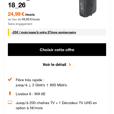
18_26
24,99 € par mois pendant 0 mois puis 49,99 € par mois, Sans engagement
24,99 €
/mois
au lieu de
49,99 €/mois
Sans engagement
25 € par mois
-
25€ / mois
jusqu'à votre 27ème anniversaire
Choisir cette offre
Voir le détail
Fibre très rapide :
jusqu'à ↓ 2 Gbit/s ↑ 800 Mbit/s
Livebox 6 : Wifi 6E
Jusqu’à 200 chaînes TV + 1 Décodeur TV UHD en
option à 5€/mois