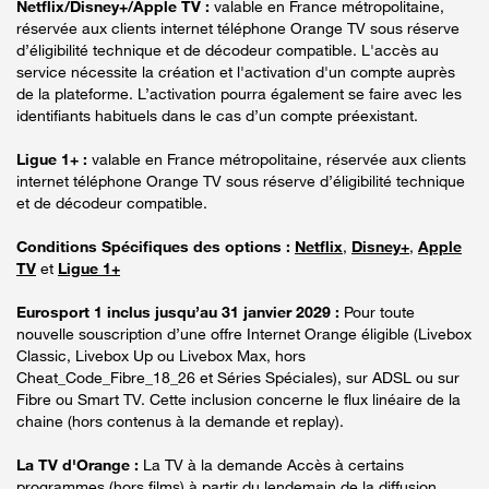
Netflix/Disney+/Apple TV :
valable en France métropolitaine,
réservée aux clients internet téléphone Orange TV sous réserve
d’éligibilité technique et de décodeur compatible. L'accès au
service nécessite la création et l'activation d'un compte auprès
de la plateforme. L’activation pourra également se faire avec les
identifiants habituels dans le cas d’un compte préexistant.
Ligue 1+ :
valable en France métropolitaine, réservée aux clients
internet téléphone Orange TV sous réserve d’éligibilité technique
et de décodeur compatible.
Conditions Spécifiques des options :
Netflix
,
Disney+
,
Apple
TV
et
Ligue 1+
Eurosport 1 inclus jusqu’au 31 janvier 2029 :
Pour toute
nouvelle souscription d’une offre Internet Orange éligible (Livebox
Classic, Livebox Up ou Livebox Max, hors
Cheat_Code_Fibre_18_26 et Séries Spéciales), sur ADSL ou sur
Fibre ou Smart TV. Cette inclusion concerne le flux linéaire de la
chaine (hors contenus à la demande et replay).
La TV d'Orange :
La TV à la demande Accès à certains
programmes (hors films) à partir du lendemain de la diffusion