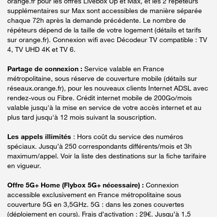
orange.fr pour les offres Livebox Up et Max, et les 2 répéteurs
supplémentaires sur Max sont accessibles de manière séparée
chaque 72h après la demande précédente. Le nombre de
répéteurs dépend de la taille de votre logement (détails et tarifs
sur orange.fr). Connexion wifi avec Décodeur TV compatible : TV
4, TV UHD 4K et TV 6.
Partage de connexion :
Service valable en France
métropolitaine, sous réserve de couverture mobile (détails sur
réseaux.orange.fr), pour les nouveaux clients Internet ADSL avec
rendez-vous ou Fibre. Crédit internet mobile de 200Go/mois
valable jusqu'à la mise en service de votre accès internet et au
plus tard jusqu'à 12 mois suivant la souscription.
Les appels illimités
: Hors coût du service des numéros
spéciaux. Jusqu’à 250 correspondants différents/mois et 3h
maximum/appel. Voir la liste des destinations sur la fiche tarifaire
en vigueur.
Offre 5G+ Home (Flybox 5G+ nécessaire) :
Connexion
accessible exclusivement en France métropolitaine sous
couverture 5G en 3,5GHz. 5G : dans les zones couvertes
(déploiement en cours). Frais d’activation : 29€. Jusqu’à 1,5