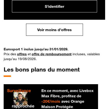
S'identifier
Voir moins d'offres
Eurosport 1 inclus jusqu'au 31/01/2029.
Prix des
offres
et
offre de remboursement
incluses, valables
jusqu’au 19/08/2026.
Les bons plans du moment
En ce moment, avec Livebox
Max Fibre, profitez de
20 € par mois
-
20€/mois
avec Orange
Maison Protégée