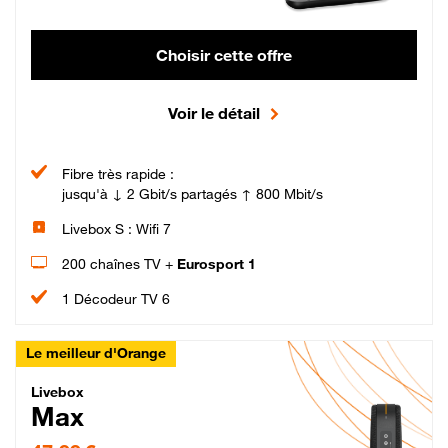
Choisir cette offre
Voir le détail
Fibre très rapide :
jusqu'à ↓ 2 Gbit/s partagés ↑ 800 Mbit/s
Livebox S : Wifi 7
200 chaînes TV +
Eurosport 1
1 Décodeur TV 6
Le meilleur d'Orange
Livebox Max Fibre
Livebox
Max
47,99 € par mois pendant 12 mois puis 57,99 € par mois, Engagement 12 moi