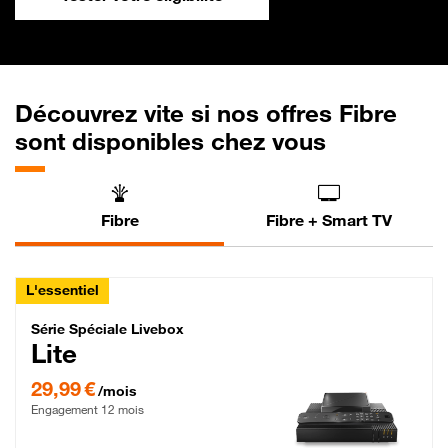
Découvrez vite si nos offres Fibre
sont disponibles chez vous
Fibre
Fibre + Smart TV
L'essentiel
Série Spéciale Livebox Lite Fibre
Série Spéciale Livebox
Lite
29,99 € par mois , Engagement 12 mois
29,99 €
/mois
Engagement 12 mois