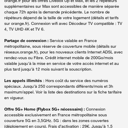
orange.fr pour les offres Livebox Up et Max, et les 2 répéteurs
supplémentaires sur Max sont accessibles de manière séparée
chaque 72h après la demande précédente. Le nombre de
répéteurs dépend de la taille de votre logement (détails et tarifs
sur orange.fr). Connexion wifi avec Décodeur TV compatible : TV
4, TV UHD 4K et TV 6.
Partage de connexion :
Service valable en France
métropolitaine, sous réserve de couverture mobile (détails sur
réseaux.orange.fr), pour les nouveaux clients Internet ADSL avec
rendez-vous ou Fibre. Crédit internet mobile de 200Go/mois
valable jusqu'à la mise en service de votre accès internet et au
plus tard jusqu'à 12 mois suivant la souscription.
Les appels illimités
: Hors coût du service des numéros
spéciaux. Jusqu’à 250 correspondants différents/mois et 3h
maximum/appel. Voir la liste des destinations sur la fiche tarifaire
en vigueur.
Offre 5G+ Home (Flybox 5G+ nécessaire) :
Connexion
accessible exclusivement en France métropolitaine sous
couverture 5G en 3,5GHz. 5G : dans les zones couvertes
(déploiement en cours). Frais d’activation : 29€. Jusqu’à 1,5