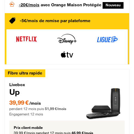
-20€/mois
avec Orange Maison Protégée
Nouveau
-5€/mois de remise par plateforme
Fibre ultra rapide
Livebox Up Fibre
Livebox
Up
39,99 € par mois pendant 12 mois puis 51,99 € par mois, Engagement 12 moi
39,99 €
/mois
pendant 12 mois puis
51,99 €/mois
Engagement 12 mois
Prix client mobile
39,99 €/mois
pendant 12 mois puis
46,99 €/mois