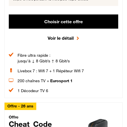
Choisir cette offre
Voir le détail
Fibre ultra rapide :
jusqu'à ↓ 8 Gbit/s ↑ 8 Gbit/s
Livebox 7 : Wifi 7 + 1 Répéteur Wifi 7
200 chaînes TV +
Eurosport 1
1 Décodeur TV 6
Offre - 26 ans
Cheat_Code Fibre_18_26
Offre
Cheat_Code