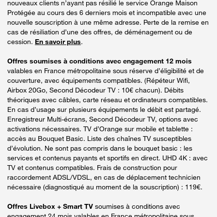
nouveaux clients n’ayant pas résilié le service Orange Maison
Protégée au cours des 6 derniers mois et incompatible avec une
nouvelle souscription à une même adresse. Perte de la remise en
cas de résiliation d’une des offres, de déménagement ou de
cession.
En savoir plus
.
Offres soumises à conditions avec engagement 12 mois
valables en France métropolitaine sous réserve d’éligibilité et de
couverture, avec équipements compatibles. (Répéteur Wifi,
Airbox 20Go, Second Décodeur TV : 10€ chacun). Débits
théoriques avec câbles, carte réseau et ordinateurs compatibles.
En cas d’usage sur plusieurs équipements le débit est partagé.
Enregistreur Multi-écrans, Second Décodeur TV, options avec
activations nécessaires. TV d’Orange sur mobile et tablette :
accès au Bouquet Basic. Liste des chaînes TV susceptibles
d’évolution. Ne sont pas compris dans le bouquet basic : les
services et contenus payants et sportifs en direct. UHD 4K : avec
TV et contenus compatibles. Frais de construction pour
raccordement ADSL/VDSL, en cas de déplacement technicien
nécessaire (diagnostiqué au moment de la souscription) : 119€.
Offres Livebox + Smart TV
soumises à conditions avec
engagement 24 mois valables en France métropolitaine sous