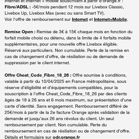
internet et internet + mobile souscrivant à partir d’orange.fr :
Fibre/ADSL :
-5€/mois pendant 12 mois sur Livebox Classic,
Livebox Up, Livebox Max (avec ou sans Smart TV).
Voir l'offre de remboursement sur
Internet
et
Internet+Mobile
.
Remise Open :
Remise de 3€ à 15€ chaque mois en fonction du
forfait mobile choisi ou détenu, dans la limite de 4 forfaits mobile
supplémentaires, pour une nouvelle offre Livebox éligible.
Réservé aux particuliers. Non cumulable. Perte de la remise en
cas de changement d'offre, de résiliation ou de demande de
suppression par le client internet.
Offre Cheat_Code_Fibre_18_26 :
Offre soumise à conditions,
valable à partir du 10/04/2025 en France métropolitaine, sous
réserve d’éligibilité et d’équipements compatibles, pour la
souscription à l’offre Cheat_Code_Fibre_18_26 par des clients
âgés de 18 à 26 ans et 6 mois maximum, sur présentation d’une
carte d’identité. Sans engagement. Remboursement différé de
25€/mois à partir de la 2e facture Orange après validation de la
demande et jusqu’aux 26 ans révolus du client. Un seul
remboursement par client. Non cumulable. Perte du
remboursement en cas de résiliation ou de changement d’offre.
Détails et formulaire sur
odr.orange.fr