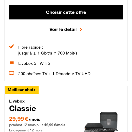
Choisir cette offre
Voir le détail
Fibre rapide :
jusqu'à ↓ 1 Gbit/s ↑ 700 Mbit/s
Livebox 5 : Wifi 5
200 chaînes TV + 1 Décodeur TV UHD
Meilleur choix
Livebox Classic Fibre
Livebox
Classic
29,99 € par mois pendant 12 mois puis 42,99 € par mois, Engagement 12 moi
29,99 €
/mois
pendant 12 mois puis
42,99 €/mois
Engagement 12 mois