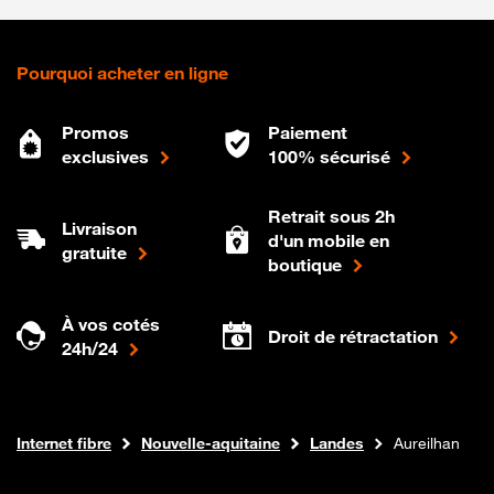
Pourquoi acheter en ligne
Promos
Paiement
exclusives
100% sécurisé
Retrait sous 2h
Livraison
d'un mobile en
gratuite
boutique
À vos cotés
Droit de rétractation
24h/24
Boutique Orange
Internet fibre
Nouvelle-aquitaine
Landes
Aureilhan