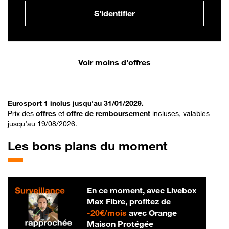
S'identifier
Voir moins d'offres
Eurosport 1 inclus jusqu'au 31/01/2029.
Prix des
offres
et
offre de remboursement
incluses, valables
jusqu’au 19/08/2026.
Les bons plans du moment
En ce moment, avec Livebox
Max Fibre, profitez de
20 € par mois
-
20€/mois
avec Orange
Maison Protégée