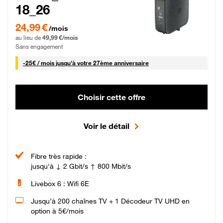
18_26
24,99 € par mois pendant 0 mois puis 49,99 € par mois, Sans engagement
24,99 €
/mois
au lieu de
49,99 €/mois
Sans engagement
25 € par mois
-
25€ / mois
jusqu'à votre 27ème anniversaire
Choisir cette offre
Voir le détail
Fibre très rapide :
jusqu'à ↓ 2 Gbit/s ↑ 800 Mbit/s
Livebox 6 : Wifi 6E
Jusqu’à 200 chaînes TV + 1 Décodeur TV UHD en
option à 5€/mois