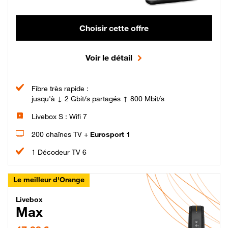
Choisir cette offre
Voir le détail
Fibre très rapide :
jusqu'à ↓ 2 Gbit/s partagés ↑ 800 Mbit/s
Livebox S : Wifi 7
200 chaînes TV +
Eurosport 1
1 Décodeur TV 6
Le meilleur d'Orange
Livebox Max Fibre
Livebox
Max
47,99 € par mois pendant 12 mois puis 57,99 € par mois, Engagement 12 moi