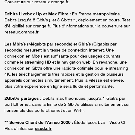
Couverture sur reseaux.orange.fr.
Débits Livebox Up et Max Fibre :
En France métropolitaine.
Débits jusqu’à 8 Gbit/s↓ et 8 Gbit/s↑, déploiement en cours. Test
d’éligibilité sur orange.fr. Plus d’informations sur la couverture sur
reseaux.orange.fr
Les
Mbit/s
(Mégabits par seconde) et
Gbit/s
(Gigabits par
seconde) mesurent la vitesse de connexion Internet. Une
connexion en Mbt/s est suffisante pour des usages courants
comme le streaming HD et la navigation web. En revanche, une
connexion en Gbt/s offre une rapidité optimale pour le streaming
4K, les téléchargements très rapides et la gestion de plusieurs
appareils connectés simultanément. Plus la vitesse est élevée,
plus votre expérience en ligne sera fluide et performante.
2Gbit/s partagés
: Débits max théoriques, jusqu’à 1 Gbit/s par
port Ethernet, dans la limite de 2 Gbit/s utilisés simultanément sur
l’ensemble des ports Ethernet et en Wi-Fi.
** Service Client de l'Année 2026 :
Étude Ipsos bva – Viséo CI –
Plus d'infos sur
escda.fr