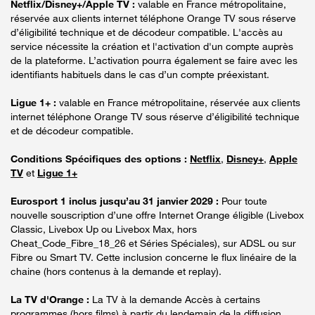
Netflix/Disney+/Apple TV :
valable en France métropolitaine,
réservée aux clients internet téléphone Orange TV sous réserve
d’éligibilité technique et de décodeur compatible. L'accès au
service nécessite la création et l'activation d'un compte auprès
de la plateforme. L’activation pourra également se faire avec les
identifiants habituels dans le cas d’un compte préexistant.
Ligue 1+ :
valable en France métropolitaine, réservée aux clients
internet téléphone Orange TV sous réserve d’éligibilité technique
et de décodeur compatible.
Conditions Spécifiques des options :
Netflix
,
Disney+
,
Apple
TV
et
Ligue 1+
Eurosport 1 inclus jusqu’au 31 janvier 2029 :
Pour toute
nouvelle souscription d’une offre Internet Orange éligible (Livebox
Classic, Livebox Up ou Livebox Max, hors
Cheat_Code_Fibre_18_26 et Séries Spéciales), sur ADSL ou sur
Fibre ou Smart TV. Cette inclusion concerne le flux linéaire de la
chaine (hors contenus à la demande et replay).
La TV d'Orange :
La TV à la demande Accès à certains
programmes (hors films) à partir du lendemain de la diffusion