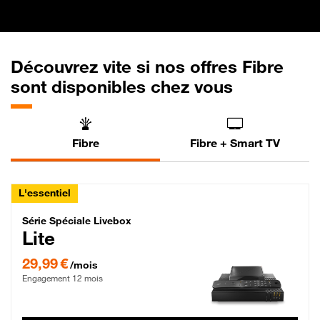
Découvrez vite si nos offres Fibre
sont disponibles chez vous
Fibre
Fibre + Smart TV
L'essentiel
Série Spéciale Livebox Lite Fibre
Série Spéciale Livebox
Lite
29,99 € par mois , Engagement 12 mois
29,99 €
/mois
Engagement 12 mois