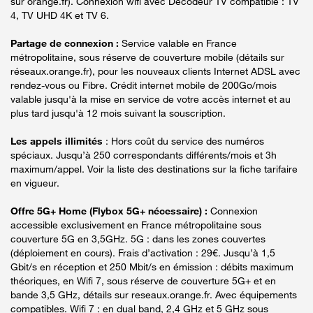
sur orange.fr). Connexion wifi avec Décodeur TV compatible : TV
4, TV UHD 4K et TV 6.
Partage de connexion :
Service valable en France
métropolitaine, sous réserve de couverture mobile (détails sur
réseaux.orange.fr), pour les nouveaux clients Internet ADSL avec
rendez-vous ou Fibre. Crédit internet mobile de 200Go/mois
valable jusqu'à la mise en service de votre accès internet et au
plus tard jusqu'à 12 mois suivant la souscription.
Les appels illimités
: Hors coût du service des numéros
spéciaux. Jusqu’à 250 correspondants différents/mois et 3h
maximum/appel. Voir la liste des destinations sur la fiche tarifaire
en vigueur.
Offre 5G+ Home (Flybox 5G+ nécessaire) :
Connexion
accessible exclusivement en France métropolitaine sous
couverture 5G en 3,5GHz. 5G : dans les zones couvertes
(déploiement en cours). Frais d’activation : 29€. Jusqu’à 1,5
Gbit/s en réception et 250 Mbit/s en émission : débits maximum
théoriques, en Wifi 7, sous réserve de couverture 5G+ et en
bande 3,5 GHz, détails sur reseaux.orange.fr. Avec équipements
compatibles. Wifi 7 : en dual band, 2,4 GHz et 5 GHz sous