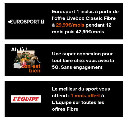
Eurosport 1 inclus à partir de
l’offre Livebox Classic Fibre
29,99 € par mois
à
29,99€/mois
pendant 12
42,99 € par m
mois puis
42,99€/mois
Une super connexion pour
tout faire chez vous avec la
5G. Sans engagement
Le meilleur du sport vous
attend :
1 mois offert
à
L’Équipe sur toutes les
offres Fibre