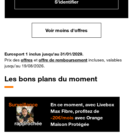
S'identifier
Voir moins d'offres
Eurosport 1 inclus jusqu'au 31/01/2029.
Prix des
offres
et
offre de remboursement
incluses, valables
jusqu’au 19/08/2026.
Les bons plans du moment
En ce moment, avec Livebox
Max Fibre, profitez de
20 € par mois
-
20€/mois
avec Orange
Maison Protégée