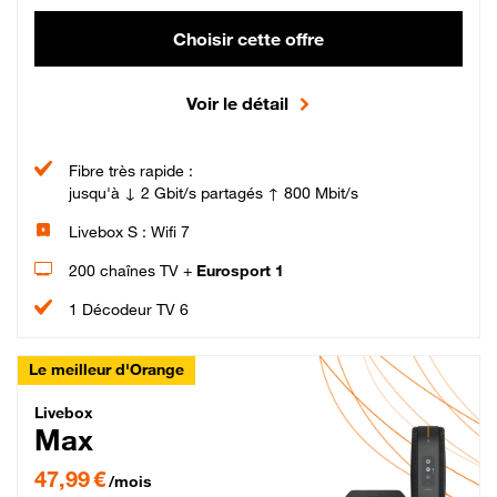
Choisir cette offre
Voir le détail
Fibre très rapide :
jusqu'à ↓ 2 Gbit/s partagés ↑ 800 Mbit/s
Livebox S : Wifi 7
200 chaînes TV +
Eurosport 1
1 Décodeur TV 6
Le meilleur d'Orange
Livebox Max Fibre
Livebox
Max
47,99 € par mois pendant 12 mois puis 57,99 € par mois, Engagement 12 moi
47,99 €
/mois