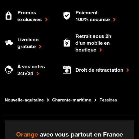
Promos
Paiement
exclusives
100% sécurisé
Retrait sous 2h
Livraison
d'un mobile en
gratuite
boutique
À vos cotés
Droit de rétractation
24h/24
Internet fibre
Boutique Orange
Nouvelle-aquitaine
Charente-maritime
Pessines