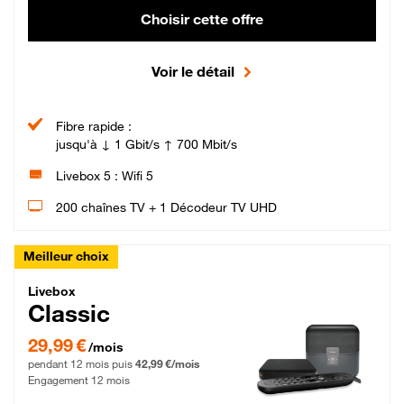
Choisir cette offre
Voir le détail
Fibre rapide :
jusqu'à ↓ 1 Gbit/s ↑ 700 Mbit/s
Livebox 5 : Wifi 5
200 chaînes TV + 1 Décodeur TV UHD
Meilleur choix
Livebox Classic Fibre
Livebox
Classic
29,99 € par mois pendant 12 mois puis 42,99 € par mois, Engagement 12 moi
29,99 €
/mois
pendant 12 mois puis
42,99 €/mois
Engagement 12 mois