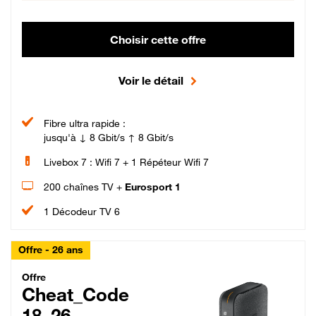
Choisir cette offre
Voir le détail
Fibre ultra rapide :
jusqu'à ↓ 8 Gbit/s ↑ 8 Gbit/s
Livebox 7 : Wifi 7 + 1 Répéteur Wifi 7
200 chaînes TV +
Eurosport 1
1 Décodeur TV 6
Offre - 26 ans
Cheat_Code Fibre_18_26
Offre
Cheat_Code
18_26