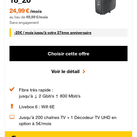
24,99 € par mois pendant 0 mois puis 49,99 € par mois, Sans engagement
24,99 €
/mois
au lieu de
49,99 €/mois
Sans engagement
25 € par mois
-
25€ / mois
jusqu'à votre 27ème anniversaire
Choisir cette offre
Voir le détail
Fibre très rapide :
jusqu'à ↓ 2 Gbit/s ↑ 800 Mbit/s
Livebox 6 : Wifi 6E
Jusqu’à 200 chaînes TV + 1 Décodeur TV UHD en
option à 5€/mois