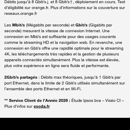
Débits jusqu’à 8 Gbit/s↓ et 8 Gbit/s↑, déploiement en cours. Test
d’éligibilité sur orange.fr. Plus d’informations sur la couverture sur
reseaux.orange.fr
Les
Mbit/s
(Mégabits par seconde) et
Gbit/s
(Gigabits par
seconde) mesurent la vitesse de connexion Internet. Une
connexion en Mbt/s est suffisante pour des usages courants
comme le streaming HD et la navigation web. En revanche, une
connexion en Gbt/s offre une rapidité optimale pour le streaming
4K, les téléchargements très rapides et la gestion de plusieurs
appareils connectés simultanément. Plus la vitesse est élevée,
plus votre expérience en ligne sera fluide et performante.
2Gbit/s partagés
: Débits max théoriques, jusqu’à 1 Gbit/s par
port Ethernet, dans la limite de 2 Gbit/s utilisés simultanément sur
l’ensemble des ports Ethernet et en Wi-Fi.
** Service Client de l'Année 2026 :
Étude Ipsos bva – Viséo CI –
Plus d'infos sur
escda.fr