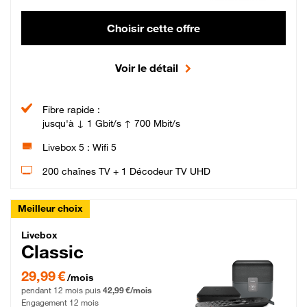
Choisir cette offre
Voir le détail
Fibre rapide :
jusqu'à ↓ 1 Gbit/s ↑ 700 Mbit/s
Livebox 5 : Wifi 5
200 chaînes TV + 1 Décodeur TV UHD
Meilleur choix
Livebox Classic Fibre
Livebox
Classic
29,99 € par mois pendant 12 mois puis 42,99 € par mois, Engagement 12 moi
29,99 €
/mois
pendant 12 mois puis
42,99 €/mois
Engagement 12 mois