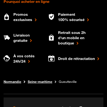
Pourquoi acheter en ligne
Promos
Paiement
exclusives
100% sécurisé
Retrait sous 2h
Livraison
d'un mobile en
gratuite
boutique
À vos cotés
Droit de rétractation
24h/24
Internet fibre
Boutique Orange
Normandie
Seine-maritime
Gueutteville