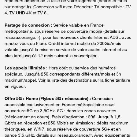
répéteurs dépend de la taille de votre logement (détails et tarifs
sur orange.fr). Connexion wifi avec Décodeur TV compatible : TV
4, TV UHD 4K et TV 6.
Partage de connexion :
Service valable en France
métropolitaine, sous réserve de couverture mobile (détails sur
réseaux.orange.fr), pour les nouveaux clients Internet ADSL avec
rendez-vous ou Fibre. Crédit internet mobile de 200Go/mois
valable jusqu'à la mise en service de votre accès internet et au
plus tard jusqu'à 12 mois suivant la souscription.
Les appels illimités
: Hors coût du service des numéros
spéciaux. Jusqu’à 250 correspondants différents/mois et 3h
maximum/appel. Voir la liste des destinations sur la fiche tarifaire
en vigueur.
Offre 5G+ Home (Flybox 5G+ nécessaire) :
Connexion
accessible exclusivement en France métropolitaine sous
couverture 5G en 3,5GHz. 5G : dans les zones couvertes
(déploiement en cours). Frais d’activation : 29€. Jusqu’à 1,5
Gbit/s en réception et 250 Mbit/s en émission : débits maximum
théoriques, en Wifi 7, sous réserve de couverture 5G+ et en
bande 3,5 GHz, détails sur reseaux.orange.fr. Avec équipements