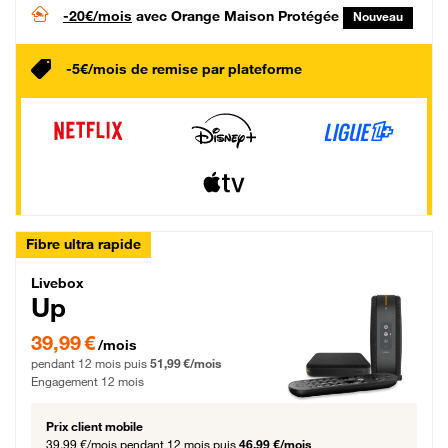
-20€/mois
avec Orange Maison Protégée
Nouveau
-5€/mois de remise par plateforme
Fibre ultra rapide
Livebox Up Fibre
Livebox
Up
39,99 € par mois pendant 12 mois puis 51,99 € par mois, Engagement 12 moi
39,99 €
/mois
pendant 12 mois puis
51,99 €/mois
Engagement 12 mois
Prix client mobile
39,99 €/mois
pendant 12 mois puis
46,99 €/mois