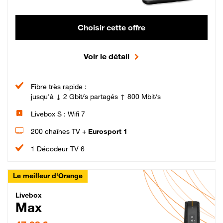
Choisir cette offre
Voir le détail
Fibre très rapide :
jusqu'à ↓ 2 Gbit/s partagés ↑ 800 Mbit/s
Livebox S : Wifi 7
200 chaînes TV +
Eurosport 1
1 Décodeur TV 6
Le meilleur d'Orange
Livebox Max Fibre
Livebox
Max
47,99 € par mois pendant 12 mois puis 57,99 € par mois, Engagement 12 moi