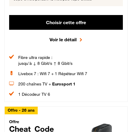
Choisir cette offre
Voir le détail
Fibre ultra rapide :
jusqu'à ↓ 8 Gbit/s ↑ 8 Gbit/s
Livebox 7 : Wifi 7 + 1 Répéteur Wifi 7
200 chaînes TV +
Eurosport 1
1 Décodeur TV 6
Offre - 26 ans
Cheat_Code Fibre_18_26
Offre
Cheat_Code