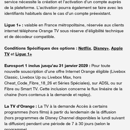
service nécessite la création et l'activation d'un compte auprès
de la plateforme. L’activation pourra également se faire avec les
identifiants habituels dans le cas d’un compte préexistant.
Ligue 1+ :
valable en France métropolitaine, réservée aux clients
internet téléphone Orange TV sous réserve d’éligibilité technique
et de décodeur compatible.
Conditions Spécifiques des options :
Netflix
,
Disney+
,
Apple
TV
et
Ligue 1+
Eurosport 1 inclus jusqu’au 31 janvier 2029 :
Pour toute
nouvelle souscription d’une offre Internet Orange éligible (Livebox
Classic, Livebox Up ou Livebox Max, hors
Cheat_Code_Fibre_18_26 et Séries Spéciales), sur ADSL ou sur
Fibre ou Smart TV. Cette inclusion concerne le flux linéaire de la
chaine (hors contenus à la demande et replay).
La TV d'Orange :
La TV à la demande Accès à certains
programmes (hors films) à partir du lendemain de la diffusion
(hors programmes de Disney Channel disponibles le lundi suivant
la diffusion) pendant une période de 7 à 30 jours (selon le
programme).