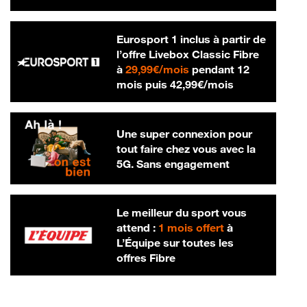
Eurosport 1 inclus à partir de
l’offre Livebox Classic Fibre
29,99 € par mois
à
29,99€/mois
pendant 12
42,99 € par m
mois puis
42,99€/mois
Une super connexion pour
tout faire chez vous avec la
5G. Sans engagement
Le meilleur du sport vous
attend :
1 mois offert
à
L’Équipe sur toutes les
offres Fibre