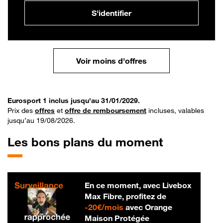
S'identifier
Voir moins d'offres
Eurosport 1 inclus jusqu'au 31/01/2029.
Prix des
offres
et
offre de remboursement
incluses, valables
jusqu’au 19/08/2026.
Les bons plans du moment
En ce moment, avec Livebox
Max Fibre, profitez de
20 € par mois
-
20€/mois
avec Orange
Maison Protégée