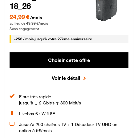
18_26
24,99 € par mois pendant 0 mois puis 49,99 € par mois, Sans engagement
24,99 €
/mois
au lieu de
49,99 €/mois
Sans engagement
25 € par mois
-
25€ / mois
jusqu'à votre 27ème anniversaire
Choisir cette offre
Voir le détail
Fibre très rapide :
jusqu'à ↓ 2 Gbit/s ↑ 800 Mbit/s
Livebox 6 : Wifi 6E
Jusqu’à 200 chaînes TV + 1 Décodeur TV UHD en
option à 5€/mois