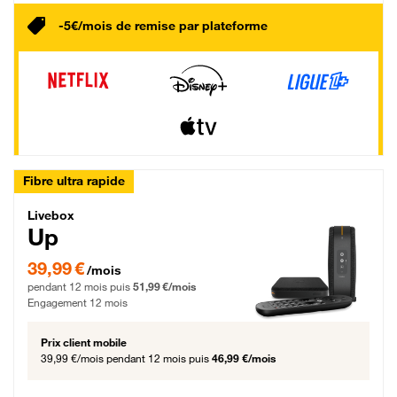
-5€/mois de remise par plateforme
Fibre ultra rapide
Livebox Up Fibre
Livebox
Up
39,99 € par mois pendant 12 mois puis 51,99 € par mois, Engagement 12 moi
39,99 €
/mois
pendant 12 mois puis
51,99 €/mois
Engagement 12 mois
Prix client mobile
39,99 €/mois
pendant 12 mois puis
46,99 €/mois