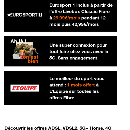
Eurosport 1 inclus à partir de
l’offre Livebox Classic Fibre
29,99 € par mois
à
29,99€/mois
pendant 12
42,99 € par m
mois puis
42,99€/mois
Une super connexion pour
tout faire chez vous avec la
5G. Sans engagement
Le meilleur du sport vous
attend :
1 mois offert
à
L’Équipe sur toutes les
offres Fibre
Découvrir les offres ADSL, VDSL2, 5G+ Home, 4G