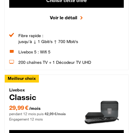
Choisir cette offre
Voir le détail
Fibre rapide :
jusqu'à ↓ 1 Gbit/s ↑ 700 Mbit/s
Livebox 5 : Wifi 5
200 chaînes TV + 1 Décodeur TV UHD
Meilleur choix
Livebox Classic Fibre
Livebox
Classic
29,99 € par mois pendant 12 mois puis 42,99 € par mois, Engagement 12 moi
29,99 €
/mois
pendant 12 mois puis
42,99 €/mois
Engagement 12 mois