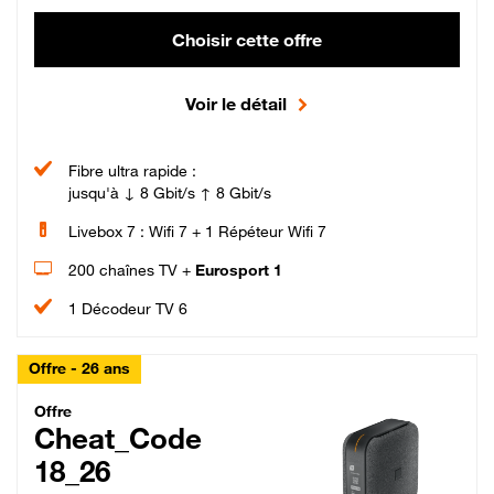
Choisir cette offre
Voir le détail
Fibre ultra rapide :
jusqu'à ↓ 8 Gbit/s ↑ 8 Gbit/s
Livebox 7 : Wifi 7 + 1 Répéteur Wifi 7
200 chaînes TV +
Eurosport 1
1 Décodeur TV 6
Offre - 26 ans
Cheat_Code Fibre_18_26
Offre
Cheat_Code
18_26