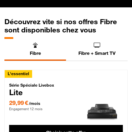
Découvrez vite si nos offres Fibre
sont disponibles chez vous
Fibre
Fibre + Smart TV
L'essentiel
Série Spéciale Livebox Lite Fibre
Série Spéciale Livebox
Lite
29,99 € par mois , Engagement 12 mois
29,99 €
/mois
Engagement 12 mois