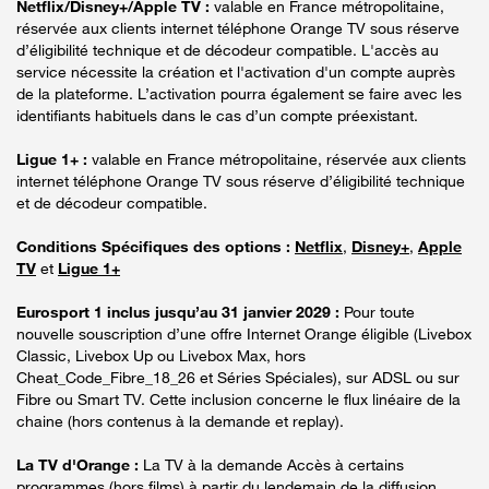
Netflix/Disney+/Apple TV :
valable en France métropolitaine,
réservée aux clients internet téléphone Orange TV sous réserve
d’éligibilité technique et de décodeur compatible. L'accès au
service nécessite la création et l'activation d'un compte auprès
de la plateforme. L’activation pourra également se faire avec les
identifiants habituels dans le cas d’un compte préexistant.
Ligue 1+ :
valable en France métropolitaine, réservée aux clients
internet téléphone Orange TV sous réserve d’éligibilité technique
et de décodeur compatible.
Conditions Spécifiques des options :
Netflix
,
Disney+
,
Apple
TV
et
Ligue 1+
Eurosport 1 inclus jusqu’au 31 janvier 2029 :
Pour toute
nouvelle souscription d’une offre Internet Orange éligible (Livebox
Classic, Livebox Up ou Livebox Max, hors
Cheat_Code_Fibre_18_26 et Séries Spéciales), sur ADSL ou sur
Fibre ou Smart TV. Cette inclusion concerne le flux linéaire de la
chaine (hors contenus à la demande et replay).
La TV d'Orange :
La TV à la demande Accès à certains
programmes (hors films) à partir du lendemain de la diffusion