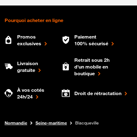
Pourquoi acheter en ligne
Promos
Paiement
exclusives
100% sécurisé
Retrait sous 2h
Livraison
d'un mobile en
gratuite
boutique
À vos cotés
Droit de rétractation
24h/24
Internet fibre
Boutique Orange
Normandie
Seine-maritime
Blacqueville