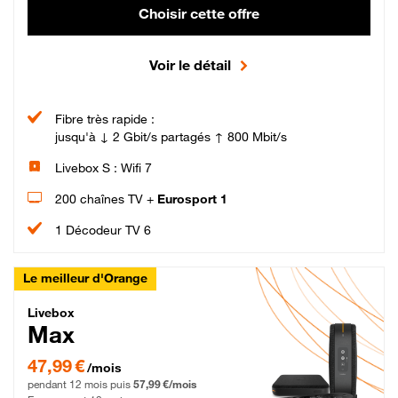
Choisir cette offre
Voir le détail
Fibre très rapide :
jusqu'à ↓ 2 Gbit/s partagés ↑ 800 Mbit/s
Livebox S : Wifi 7
200 chaînes TV +
Eurosport 1
1 Décodeur TV 6
Le meilleur d'Orange
Livebox Max Fibre
Livebox
Max
47,99 € par mois pendant 12 mois puis 57,99 € par mois, Engagement 12 moi
47,99 €
/mois
pendant 12 mois puis
57,99 €/mois