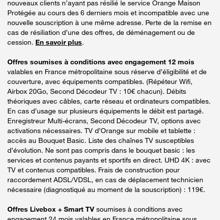
nouveaux clients n’ayant pas résilié le service Orange Maison
Protégée au cours des 6 derniers mois et incompatible avec une
nouvelle souscription à une même adresse. Perte de la remise en
cas de résiliation d’une des offres, de déménagement ou de
cession.
En savoir plus
.
Offres soumises à conditions avec engagement 12 mois
valables en France métropolitaine sous réserve d’éligibilité et de
couverture, avec équipements compatibles. (Répéteur Wifi,
Airbox 20Go, Second Décodeur TV : 10€ chacun). Débits
théoriques avec câbles, carte réseau et ordinateurs compatibles.
En cas d’usage sur plusieurs équipements le débit est partagé.
Enregistreur Multi-écrans, Second Décodeur TV, options avec
activations nécessaires. TV d’Orange sur mobile et tablette :
accès au Bouquet Basic. Liste des chaînes TV susceptibles
d’évolution. Ne sont pas compris dans le bouquet basic : les
services et contenus payants et sportifs en direct. UHD 4K : avec
TV et contenus compatibles. Frais de construction pour
raccordement ADSL/VDSL, en cas de déplacement technicien
nécessaire (diagnostiqué au moment de la souscription) : 119€.
Offres Livebox + Smart TV
soumises à conditions avec
engagement 24 mois valables en France métropolitaine sous