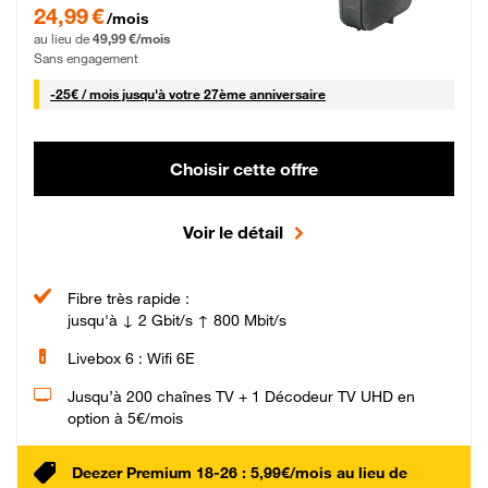
24,99 € par mois pendant 0 mois puis 49,99 € par mois, Sans engagement
24,99 €
/mois
au lieu de
49,99 €/mois
Sans engagement
25 € par mois
-
25€ / mois
jusqu'à votre 27ème anniversaire
Choisir cette offre
Voir le détail
Fibre très rapide :
jusqu'à ↓ 2 Gbit/s ↑ 800 Mbit/s
Livebox 6 : Wifi 6E
Jusqu’à 200 chaînes TV + 1 Décodeur TV UHD en
option à 5€/mois
Deezer Premium 18-26 : 5,99€/mois au lieu de