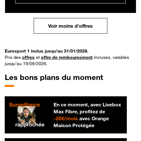
Voir moins d'offres
Eurosport 1 inclus jusqu'au 31/01/2029.
Prix des
offres
et
offre de remboursement
incluses, valables
jusqu’au 19/08/2026.
Les bons plans du moment
En ce moment, avec Livebox
Max Fibre, profitez de
20 € par mois
-
20€/mois
avec Orange
Maison Protégée