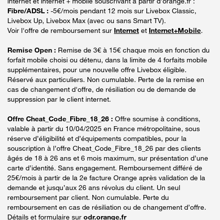
internet et internet + mobile souscrivant à partir d’orange.fr :
Fibre/ADSL :
-5€/mois pendant 12 mois sur Livebox Classic,
Livebox Up, Livebox Max (avec ou sans Smart TV).
Voir l'offre de remboursement sur
Internet
et
Internet+Mobile
.
Remise Open :
Remise de 3€ à 15€ chaque mois en fonction du
forfait mobile choisi ou détenu, dans la limite de 4 forfaits mobile
supplémentaires, pour une nouvelle offre Livebox éligible.
Réservé aux particuliers. Non cumulable. Perte de la remise en
cas de changement d'offre, de résiliation ou de demande de
suppression par le client internet.
Offre Cheat_Code_Fibre_18_26 :
Offre soumise à conditions,
valable à partir du 10/04/2025 en France métropolitaine, sous
réserve d’éligibilité et d’équipements compatibles, pour la
souscription à l’offre Cheat_Code_Fibre_18_26 par des clients
âgés de 18 à 26 ans et 6 mois maximum, sur présentation d’une
carte d’identité. Sans engagement. Remboursement différé de
25€/mois à partir de la 2e facture Orange après validation de la
demande et jusqu’aux 26 ans révolus du client. Un seul
remboursement par client. Non cumulable. Perte du
remboursement en cas de résiliation ou de changement d’offre.
Détails et formulaire sur
odr.orange.fr