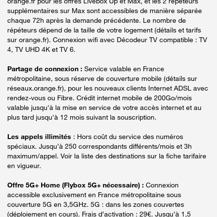
orange.fr pour les offres Livebox Up et Max, et les 2 répéteurs
supplémentaires sur Max sont accessibles de manière séparée
chaque 72h après la demande précédente. Le nombre de
répéteurs dépend de la taille de votre logement (détails et tarifs
sur orange.fr). Connexion wifi avec Décodeur TV compatible : TV
4, TV UHD 4K et TV 6.
Partage de connexion :
Service valable en France
métropolitaine, sous réserve de couverture mobile (détails sur
réseaux.orange.fr), pour les nouveaux clients Internet ADSL avec
rendez-vous ou Fibre. Crédit internet mobile de 200Go/mois
valable jusqu'à la mise en service de votre accès internet et au
plus tard jusqu'à 12 mois suivant la souscription.
Les appels illimités
: Hors coût du service des numéros
spéciaux. Jusqu’à 250 correspondants différents/mois et 3h
maximum/appel. Voir la liste des destinations sur la fiche tarifaire
en vigueur.
Offre 5G+ Home (Flybox 5G+ nécessaire) :
Connexion
accessible exclusivement en France métropolitaine sous
couverture 5G en 3,5GHz. 5G : dans les zones couvertes
(déploiement en cours). Frais d’activation : 29€. Jusqu’à 1,5