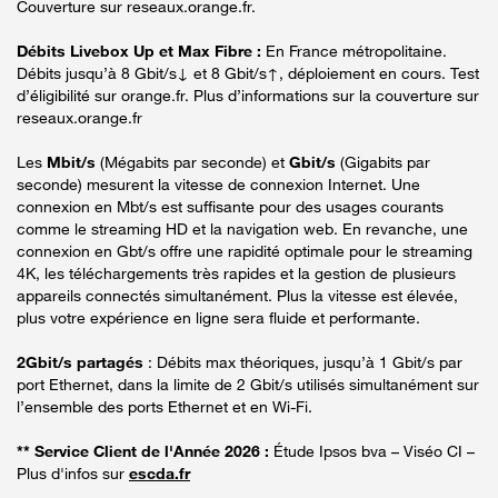
Couverture sur reseaux.orange.fr.
Débits Livebox Up et Max Fibre :
En France métropolitaine.
Débits jusqu’à 8 Gbit/s↓ et 8 Gbit/s↑, déploiement en cours. Test
d’éligibilité sur orange.fr. Plus d’informations sur la couverture sur
reseaux.orange.fr
Les
Mbit/s
(Mégabits par seconde) et
Gbit/s
(Gigabits par
seconde) mesurent la vitesse de connexion Internet. Une
connexion en Mbt/s est suffisante pour des usages courants
comme le streaming HD et la navigation web. En revanche, une
connexion en Gbt/s offre une rapidité optimale pour le streaming
4K, les téléchargements très rapides et la gestion de plusieurs
appareils connectés simultanément. Plus la vitesse est élevée,
plus votre expérience en ligne sera fluide et performante.
2Gbit/s partagés
: Débits max théoriques, jusqu’à 1 Gbit/s par
port Ethernet, dans la limite de 2 Gbit/s utilisés simultanément sur
l’ensemble des ports Ethernet et en Wi-Fi.
** Service Client de l'Année 2026 :
Étude Ipsos bva – Viséo CI –
Plus d'infos sur
escda.fr